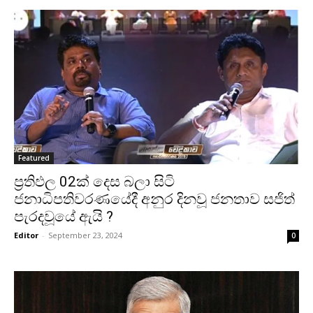
Featured
ප්‍රතිඵල 02ක් දෙස බලා සිටි
ජනාධිපතිවරණයේදී අනුර දිනවූ ජනතාව සජිත්
පැරදවූයේ ඇයි ?
Editor
-
September 23, 2024
0