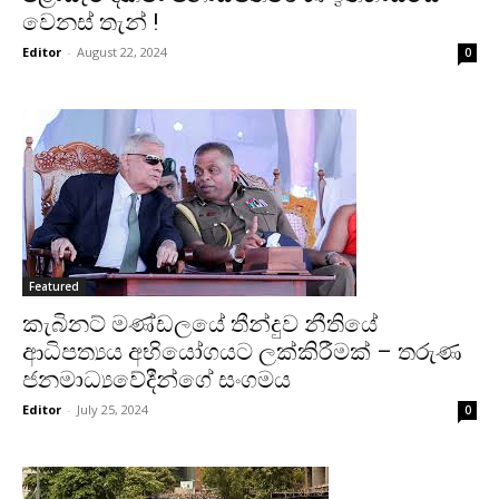
වෙනස් තැන් !
Editor
-
August 22, 2024
0
Featured
කැබිනට් මණ්ඩලයේ තීන්දුව නීතියේ
ආධිපත්‍යය අභියෝගය⁣ට ලක්කිරීමක් – තරුණ
ජනමාධ්‍යවේදීන්ගේ සංගමය
Editor
-
July 25, 2024
0