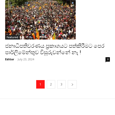
Featured
ජනාධිපතිවරණය ප්‍රකාශයට පත්කිරීමට පෙර
පාර්ලිමේන්තුව විසුරුවන්නේ නෑ !
Editor
-
July 23, 2024
0
1
2
3