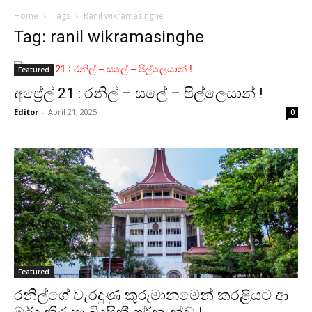
Home
Tags
Ranil wikramasinghe
Tag: ranil wikramasinghe
Featured
අප්‍රේල් 21 : රනිල් – සලේ – පිල්ලෙයාන් !
Editor
-
April 21, 2025
0
Featured
රනිල්ගේ වැරදුණු කුරුමානමෙන් කරළියට ආ