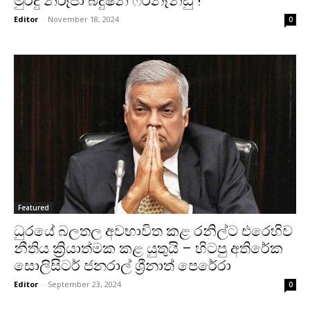
මුර්දු නිරූපා බිදුෂිනී ෆර්නෑන්ඩු !
Editor
-
November 18, 2024
0
Featured
ධුරයේ බලතල අවභාවිත කළ රනිල්ට එරෙහිව
නීතිය ක්‍රියාත්මක කළ යුතුයි – හිටපු අතිරේක
සොලිසිටර් ජනරාල් ශ්‍රීනාත් පෙරේරා
Editor
-
September 23, 2024
0