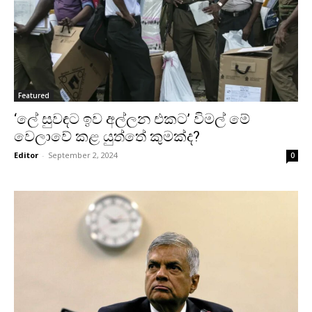
Featured
‘ලේ සුවඳට ඉව අල්ලන එකට’ විමල් මේ
වෙලාවේ කළ යුත්තේ කුමක්ද?
Editor
-
September 2, 2024
0