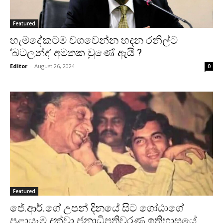
Featured
හැමදේකටම වගවෙන්න හදන රනිල්ට
‘බටලන්ද’ අමතක වුණේ ඇයි ?
Editor
-
August 26, 2024
0
Featured
ජේ.ආර්.ගේ උපන් දිනයේ සිට ගෝඨාගේ
පළායෑම දක්වා ජනාධිපතිවරණ ඉතිහාසයේ