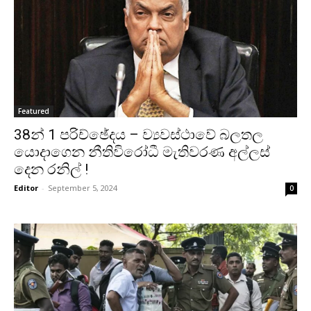
Featured
38න් 1 පරිච්ඡේදය – ව්‍යවස්ථාවේ බලතල
යොදාගෙන නීතිවිරෝධී මැතිවරණ අල්ලස්
දෙන රනිල් !
Editor
-
September 5, 2024
0