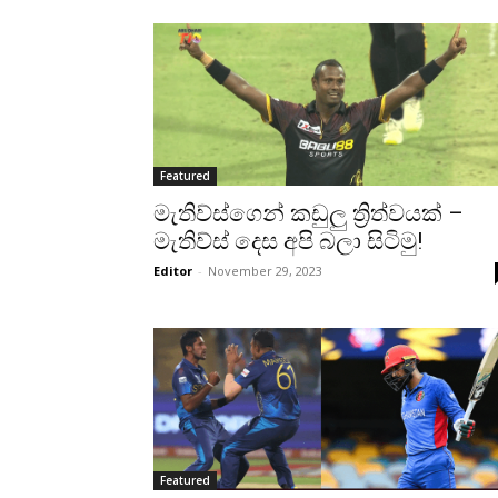
Featured
මැතිව්ස්ගෙන් කඩුලු ත්‍රිත්වයක් –
මැතිව්ස් දෙස අපි බලා සිටිමු!
Editor
-
November 29, 2023
Featured