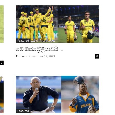
Featured
මේ ඕස්ට්‍රේලියාවයි …
Editor
-
November 17, 2023
0
0
Featured