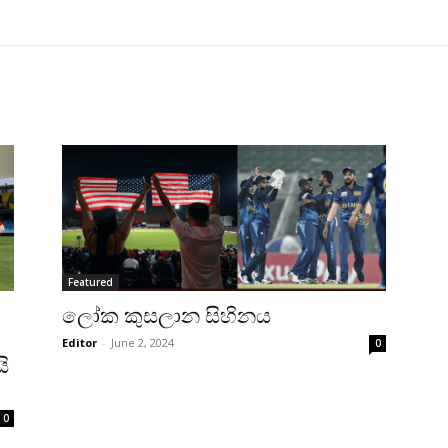
Featured
ලෝක කුසලාන සිහිනය
Editor
-
June 2, 2024
0
ි
0