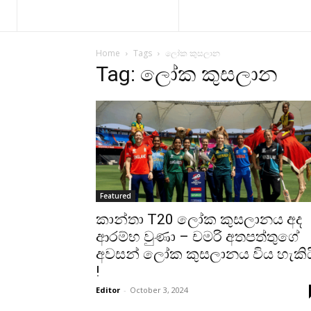
Home
Tags
ලෝක කුසලාන
Tag: ලෝක කුසලාන
Featured
කාන්තා T20 ලෝක කුසලානය අද
ආරම්භ වුණා – චමරි අතපත්තුගේ
අවසන් ලෝක කුසලානය විය හැකිය
!
Editor
-
October 3, 2024