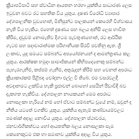
ක්‍රියාපටිපාටි සහ ස්වාධීන ආයතන හරහා යුක්තිය සාධාරණ ලෙස
ඉටුවන බවට රට සහතික විය යුතුය. දූෂණ විරෝධී ව්‍යාපාර
දේශපාලනික වුවහොත්, මිනිසුන්ට පාලකයන් කෙරෙහි විශ්වාසය
නැති විය හැකිය. එහෙත් දූෂණය සහ බලය අනිසි ලෙස භාවිත
කිරීම, දඬුවම් නොමැතිව දිගටම පැවතුණහොත්, රට ආර්ථික
ගැටළු සහ සදාචාරාත්මක පරිහානියක සිරවී පවතිනු ඇත. ශ්‍රී
ලංකාව, යුද සමයට සම්බන්ධ අපයෝජනයන් ද ආමන්ත්‍රණය කළ
යුතුය. ආරක්ෂක හමුදා සාමාජිකයන් කිහිපදෙනෙකු සම්බන්ධ
පැහැරගැනීම්, කප්පම් ගැනීම්, අතුරුදන් කිරීම් සහ වෙනත් අපරාධ
ක්‍රියාකාරකම් පිළිබඳ චෝදනා එල්ල වී තිබේ. එම වසරවලදී
අවදානමට ලක්විය හැකි ප්‍රජාවන් බොහෝ සෙයින් පීඩාවිඳි බව
දැකගත හැකිවිය. දේශපාලන නායකයන් මෙම අපරාධ
නොසලකා හැරියේ නම් හෝ ඒවාට සම්බන්ධ වූයේ නම්, ඔවුන් ද
නීතිය යටතේ වගකිව යුතුය. යුක්තිය ඇතැම් කණ්ඩායම්වලට
පමණක් අදාළ නොවිය යුතුය. දේශපාලන ස්ථාවරය,
ජනවාර්ගිකත්වය හෝ ආයතනික බලය නොසලකා සෑම
කෙනෙකුටම එක හා සමානව යුක්තිය අදාළ විය යුතුය.