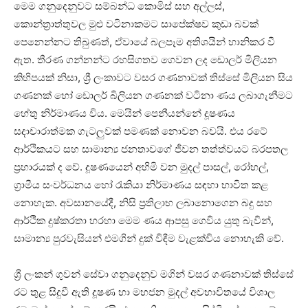
මෙම ගනුදෙනුවට සම්බන්ධ කොමිස් සහ අල්ලස්,
කොන්ත්‍රාත්තුවල මුළු වටිනාකමට සාපේක්ෂව කුඩා බවක්
පෙනෙන්නට තිබුණත්, ඒවායේ බලපෑම අතිශයින් හානිකර වී
ඇත. තීරණ ගන්නන්ට රහසිගතව ගෙවන ලද ඩොලර් මිලියන
කිහිපයක් නිසා, ශ්‍රී ලංකාවට වසර ගණනාවක් තිස්සේ මිලියන සිය
ගණනක් හෝ ඩොලර් බිලියන ගණනක් වටිනා ණය ලබාගැනීමට
හේතු නිර්මාණය විය. මෙයින් පෙනීයන්නේ දූෂණය
සදාචාරාත්මක ගැටලුවක් පමණක් නොවන බවයි. එය රටේ
ආර්ථිකයට සහ සාමාන්‍ය ජනතාවගේ ජීවන තත්ත්වයට බරපතල
ප්‍රහාරයක් ද වේ. දූෂණයෙන් අහිමි වන මුදල් පාසල්, රෝහල්,
ග්‍රාමීය සංවර්ධනය හෝ රැකියා නිර්මාණය සඳහා භාවිත කළ
නොහැක. අවසානයේදී, නිසි ප්‍රතිලාභ ලබානොගෙන බදු සහ
ආර්ථික දුෂ්කරතා හරහා මෙම ණය ආපසු ගෙවිය යුතු බැවින්,
සාමාන්‍ය පුරවැසියන් එමගින් දුක් විඳීම වැළක්විය නොහැකි වේ.
ශ්‍රී ලංකන් ගුවන් සේවා ගනුදෙනුව මගින් වසර ගණනාවක් තිස්සේ
රට තුළ සිදුවී ඇති දූෂණ හා මහජන මුදල් අවභාවිතයේ විශාල