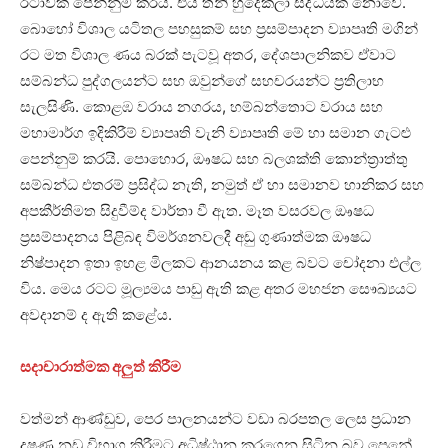
රටාවක් පෙන්නුම් කරයි. එය තනි හුදෙකලා සිද්ධියක් නොවේ.
බොහෝ විශාල යටිතල පහසුකම් සහ ප්‍රසම්පාදන ව්‍යාපෘති මගින්
රට මත විශාල ණය බරක් පැටවූ අතර, දේශපාලනිකව ඒවාට
සම්බන්ධ පුද්ගලයන්ට සහ ඔවුන්ගේ සහචරයන්ට ප්‍රතිලාභ
සැලසිණි. කොළඹ වරාය නගරය, හම්බන්තොට වරාය සහ
මහාමාර්ග ඉදිකිරීම් ව්‍යාපෘති වැනි ව්‍යාපෘති මේ හා සමාන ගැටළු
පෙන්නුම් කරයි. පොහොර, ඖෂධ සහ බලශක්ති කොන්ත්‍රාත්තු
සම්බන්ධ එතරම් ප්‍රසිද්ධ නැති, නමුත් ඒ හා සමානව හානිකර සහ
අපකීර්තිමත සිදුවීම්ද වාර්තා වී ඇත. මෑත වසරවල ඖෂධ
ප්‍රසම්පාදනය පිළිබඳ විමර්ශනවලදී අඩු ගුණාත්මක ඖෂධ
නිෂ්පාදන ඉතා ඉහළ මිලකට ආනයනය කළ බවට චෝදනා එල්ල
විය. මෙය රටට මූල්‍යමය පාඩු ඇති කළ අතර මහජන සෞඛ්‍යයට
අවදානම් ද ඇති කළේය.
සදාචාරාත්මක අලුත් කිරීම
වත්මන් ආණ්ඩුව, පෙර පාලනයන්ට වඩා බරපතල ලෙස ප්‍රධාන
දූෂණ නඩු විභාග කිරීමට අධිෂ්ඨාන කරගෙන සිටින බව පෙනේ.