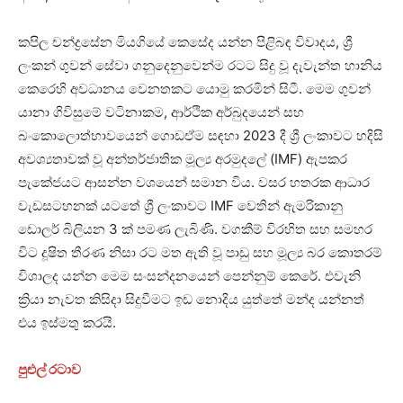
කපිල චන්ද්‍රසේන මියගියේ කෙසේද යන්න පිළිබඳ විවාදය, ශ්‍රී
ලංකන් ගුවන් සේවා ගනුදෙනුවෙන්ම රටට සිදු වූ දැවැන්ත හානිය
කෙරෙහි අවධානය වෙනතකට යොමු කරමින් සිටී. මෙම ගුවන්
යානා ගිවිසුමේ වටිනාකම, ආර්ථික අර්බුදයෙන් සහ
බංකොලොත්භාවයෙන් ගොඩඒම සඳහා 2023 දී ශ්‍රී ලංකාවට හදිසි
අවශ්‍යතාවක් වූ අන්තර්ජාතික මූල්‍ය අරමුදලේ (IMF) ඇපකර
පැකේජයට ආසන්න වශයෙන් සමාන විය. වසර හතරක ආධාර
වැඩසටහනක් යටතේ ශ්‍රී ලංකාවට IMF වෙතින් ඇමරිකානු
ඩොලර් බිලියන 3 ක් පමණ ලැබිණි. වගකීම් විරහිත සහ සමහර
විට දූෂිත තීරණ නිසා රට මත ඇති වූ පාඩු සහ මූල්‍ය බර කොතරම්
විශාලද යන්න මෙම සංසන්දනයෙන් පෙන්නුම් කෙරේ. එවැනි
ක්‍රියා නැවත කිසිදා සිදුවීමට ඉඩ නොදිය යුත්තේ මන්ද යන්නත්
එය ඉස්මතු කරයි.
පුළුල් රටාව