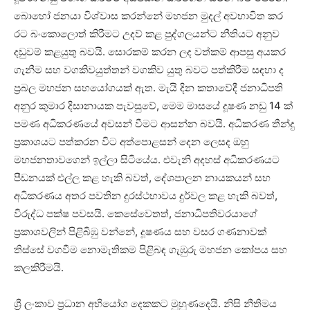
බොහෝ ජනයා විශ්වාස කරන්නේ මහජන මුදල් අවභාවිත කර
රට බංකොලොත් කිරීමට උදව් කළ පුද්ගලයන්ට නීතියට අනුව
දඬුවම් කළයුතු බවයි. සොරකම් කරන ලද වත්කම් ආපසු අයකර
ගැනීම සහ වගකිවයුත්තන් වගකිව යුතු බවට පත්කිරීම සඳහා ද
ප්‍රබල මහජන සහයෝගයක් ඇත. මැයි දින කතාවේදී ජනාධිපති
අනුර කුමාර දිසානායක පැවසුවේ, මෙම මාසයේ දූෂණ නඩු 14 ක්
පමණ අධිකරණයේ අවසන් වීමට ආසන්න බවයි. අධිකරණ තීන්දු
ප්‍රකාශයට පත්කරන විට අත්පොළසන් දෙන ලෙසද ඔහු
මහජනතාවගෙන් ඉල්ලා සිටියේය. එවැනි අදහස් අධිකරණයට
පීඩනයක් එල්ල කළ හැකි බවත්, දේශපාලන නායකයන් සහ
අධිකරණය අතර පවතින දුරස්ථභාවය දුර්වල කළ හැකි බවත්,
විරුද්ධ පක්ෂ පවසයි. කෙසේවෙතත්, ජනාධිපතිවරයාගේ
ප්‍රකාශවලින් පිළිබිඹු වන්නේ, දූෂණය සහ වසර ගණනාවක්
තිස්සේ වගවීම නොමැතිකම පිළිබඳ ගැඹුරු මහජන කෝපය සහ
කලකිරීමයි.
ශ්‍රී ලංකාව ප්‍රධාන අභියෝග දෙකකට මුහුණදෙයි. නිසි නීතිමය