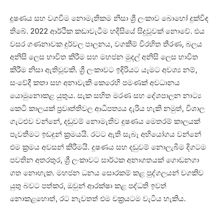
දූෂණය සහ වගවීම නොමැතිකම නිසා ශ්‍රී ලංකාව බොහෝ දුක්විඳ
තිබේ. 2022 ආර්ථික කඩාවැටීම හදිසියේ සිදුවූවක් නොවේ. එය
වසර ගණනාවක දුර්වල පාලනය, වගකීම් විරහිත තීරණ, බලය
අනිසි ලෙස භාවිත කිරීම සහ මහජන මුදල් අනිසි ලෙස භාවිත
කිරීම නිසා ඇතිවූවකි. ශ්‍රී ලංකාවට ඉදිරියට යෑමට අවශ්‍ය නම්,
සංවේදී කතා සහ අනාවැකි කෙරෙහි පමණක් අවධානය
යොමුනොකළ යුතුය. සැක සහිත මරණ සහ දේශපාලන නාට්‍ය
කෙටි කාලයක් ප්‍රවෘත්තිවල ආධිපත්‍යය දැරිය හැකි නමුත්, විශාල
ගැටළුව වන්නේ, දඬුවම් නොමැතිව දූෂණය මෙතරම් කාලයක්
පැවතීමට ඉඩදුන් ක්‍රමයයි. රටට ඇති සැබෑ අභියෝගය වන්නේ
එම ක්‍රමය අවසන් කිරීමයි. දූෂණය සහ දඬුවම් නොලැබීම දිගටම
පවතින අතරතුර, ශ්‍රී ලංකාවට සාර්ථක අනාගතයක් ගොඩනගා
ගත නොහැක. මහජන ධනය සොරකම් කළ පුද්ගලයන් වගකිව
යුතු බවට පත්කර, ඔවුන් ආරක්ෂා කළ පද්ධති ඉවත්
නොකළහොත්, රට නැවතත් එම චක්‍රයටම වැටිය හැකිය.