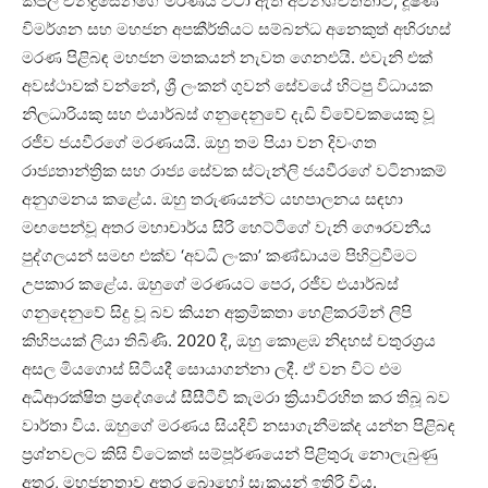
කපිල චන්ද්‍රසේනගේ මරණය වටා ඇති අවිනිශ්චිතතාව, දූෂණ
විමර්ශන සහ මහජන අපකීර්තියට සම්බන්ධ අනෙකුත් අභිරහස්
මරණ පිළිබඳ මහජන මතකයන් නැවත ගෙනඑයි. එවැනි එක්
අවස්ථාවක් වන්නේ, ශ්‍රී ලංකන් ගුවන් සේවයේ හිටපු විධායක
නිලධාරියකු සහ එයාර්බස් ගනුදෙනුවේ දැඩි විවේචකයෙකු වූ
රජීව ජයවීරගේ මරණයයි. ඔහු තම පියා වන දිවංගත
රාජ්‍යතාන්ත්‍රික සහ රාජ්‍ය සේවක ස්ටැන්ලි ජයවීරගේ වටිනාකම්
අනුගමනය කළේය. ඔහු තරුණයන්ට යහපාලනය සඳහා
මඟපෙන්වූ අතර මහාචාර්ය සිරි හෙට්ටිගේ වැනි ගෞරවනීය
පුද්ගලයන් සමඟ එක්ව ‘අවධි ලංකා’ කණ්ඩායම පිහිටුවීමට
උපකාර කළේය. ඔහුගේ මරණයට පෙර, රජීව එයාර්බස්
ගනුදෙනුවේ සිදු වූ බව කියන අක්‍රමිකතා හෙළිකරමින් ලිපි
කිහිපයක් ලියා තිබිණි. 2020 දී, ඔහු කොළඹ නිදහස් චතුරශ්‍රය
අසල මියගොස් සිටියදී සොයාගන්නා ලදී. ඒ වන විට එම
අධිආරක්ෂිත ප්‍රදේශයේ සීසීටීවී කැමරා ක්‍රියාවිරහිත කර තිබූ බව
වාර්තා විය. ඔහුගේ මරණය සියදිවි නසාගැනීමක්ද යන්න පිළිබඳ
ප්‍රශ්නවලට කිසි විටෙකත් සම්පූර්ණයෙන් පිළිතුරු නොලැබුණු
අතර, මහජනතාව අතර බොහෝ සැකයන් ඉතිරි විය.