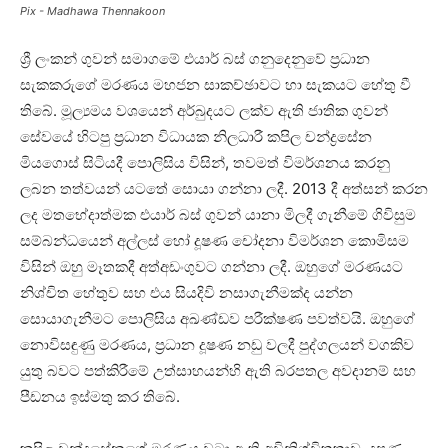
Pix - Madhawa Thennakoon
ශ්‍රී ලංකන් ගුවන් සමාගමේ එයාර් බස් ගනුදෙනුවේ ප්‍රධාන
සැකකරුගේ මරණය මහජන සාකච්ඡාවට හා සැකයට හේතු වී
තිබේ. මූල්‍යමය වශයෙන් අර්බුදයට ලක්ව ඇති ජාතික ගුවන්
සේවයේ හිටපු ප්‍රධාන විධායක නිලධාරී කපිල චන්ද්‍රසේන
මියගොස් සිටියදී පොලිසිය විසින්, තවමත් විමර්ශනය කරනු
ලබන තත්වයන් යටතේ සොයා ගන්නා ලදී. 2013 දී අත්සන් කරන
ලද මතභේදාත්මක එයාර් බස් ගුවන් යානා මිලදී ගැනීමේ ගිවිසුම
සම්බන්ධයෙන් අල්ලස් හෝ දූෂණ චෝදනා විමර්ශන කොමිසම
විසින් ඔහු මෑතකදී අත්අඩංගුවට ගන්නා ලදී. ඔහුගේ මරණයට
නිශ්චිත හේතුව සහ එය සියදිවි නසාගැනීමක්ද යන්න
සොයාගැනීමට පොලිසිය අඛණ්ඩව පරීක්ෂණ පවත්වයි. ඔහුගේ
නොවිසඳුණු මරණය, ප්‍රධාන දූෂණ නඩු වලදී පුද්ගලයන් වගකිව
යුතු බවට පත්කිරීමේ උත්සාහයන්හි ඇති බරපතල අවදානම් සහ
පීඩනය ඉස්මතු කර තිබේ.