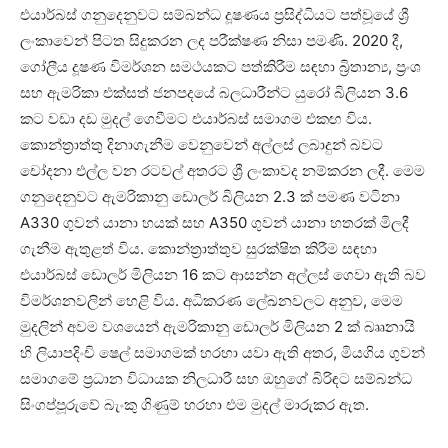
එයාර්බස් ගනුදෙනුවට සම්බන්ධ දූෂණය ප්‍රසිද්ධියට පත්වූයේ ශ්‍රී
ලංකාවෙන් පිටත සිදුකරන ලද පරීක්ෂණ නිසා පමණි. 2020 දී,
ගෝලීය දූෂණ විමර්ශන සමථයකට පත්කිරීම සඳහා බ්‍රිතාන්‍ය, ප්‍රංශ
සහ ඇමරිකා එක්සත් ජනපදයේ බලධාරීන්ට යුරෝ බිලියන 3.6
කට වඩා දඩ මුදල් ගෙවීමට එයාර්බස් සමාගම එකඟ විය.
කොන්ත්‍රාත්තු දිනාගැනීම වෙනුවෙන් අල්ලස් ලබාදුන් බවට
චෝදනා එල්ල වන රටවල් අතරට ශ්‍රී ලංකාවද නම්කරන ලදී. මෙම
ගනුදෙනුවට ඇමරිකානු ඩොලර් බිලියන 2.3 ක් පමණ වටිනා
A330 ගුවන් යානා හයක් සහ A350 ගුවන් යානා හතරක් මිලදී
ගැනීම ඇතුළත් විය. කොන්ත්‍රාත්තුව සුරක්ෂිත කිරීම සඳහා
එයාර්බස් ඩොලර් මිලියන 16 කට ආසන්න අල්ලස් ගෙවා ඇති බව
විමර්ශනවලින් හෙළි විය. අධිකරණ ලේඛනවලට අනුව, මෙම
මුදලින් අවම වශයෙන් ඇමරිකානු ඩොලර් මිලියන 2 ක් බෲනායි
හි ලියාපදිංචි ෂෙල් සමාගමක් හරහා යවා ඇති අතර, මියගිය ගුවන්
සමාගමේ ප්‍රධාන විධායක නිලධාරී සහ ඔහුගේ බිරිඳට සම්බන්ධ
සිංගප්පූරුවේ බැංකු ගිණුම් හරහා එම මුදල් මාරුකර ඇත.