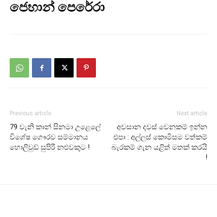
ජෙහාන් පෙරේරා
Previous article
Next article
79 වැනි කාන් සිනමා උළෙලේ
අවසාන දවස් වෙනකම් ඉන්න
විශේෂ ගෞරව සම්මානය
එපා : අල්ලස් කොමිසම වත්කම්
හොලිවුඩ් සුපිරි නළුවකුට !
බැරකම් ගැන යළිත් මතක් කරයි
!