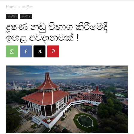
Home
කාලීන
කාලීන
මතවාද
දූෂණ නඩු විභාග කිරීමේදී
ඉහළ අවදානමක් !