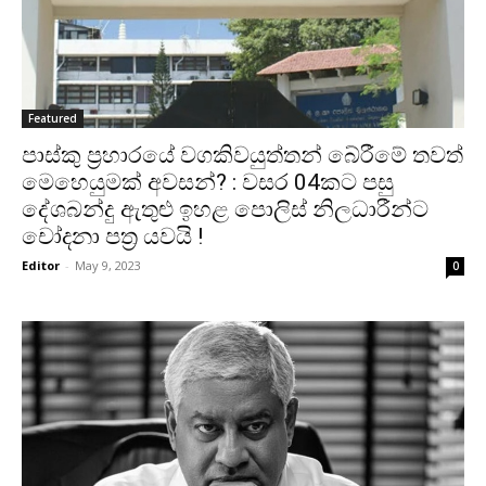
Featured
පාස්කු ප්‍රහාරයේ වගකිවයුත්තන් බේරීමේ තවත්
මෙහෙයුමක් අවසන්? : වසර 04කට පසු
දේශබන්දු ඇතුළු ඉහළ පොලිස් නිලධාරීන්ට
චෝදනා පත්‍ර යවයි !
Editor
-
May 9, 2023
0