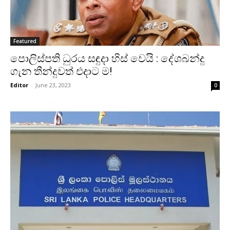
Featured
පොලිස්පති ධුරය සඳුදා හිස් වෙයි : දේශබන්දු
ගැන තීන්දුවත් එදාට ම!
Editor
-
June 23, 2023
0