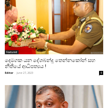
Featured
දෙමගක යන දේශබන්දු තෙන්නකෝන් සහ
නීතියේ ආධිපත්‍යය !
Editor
-
June 27, 2023
0