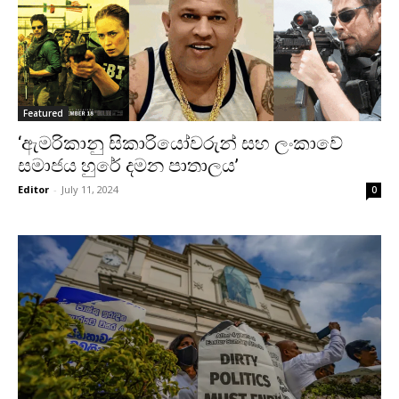
Featured
‘ඇමරිකානු සිකාරියෝවරුන් සහ ලංකාවේ
සමාජය හුරේ දමන පාතාලය’
Editor
-
July 11, 2024
0