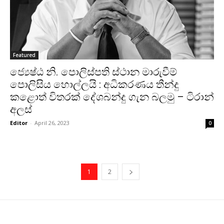
Featured
ජ්‍යෙෂ්ඨ නි. පොලිස්පති ස්ථාන මාරුවීම්
පොලිසිය හොල්ලයි : අධිකරණය තීන්දු
කළොත් විතරක් දේශබන්දු ගැන බලමු – ටිරාන්
අලස්
Editor
-
April 26, 2023
0
1
2