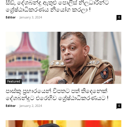
සීඩී, දේශබන්දු ඇතුළු පොලිස් නිලධාරීන්ට
ශ්‍රේෂ්ඨාධිකරණය නියෝග කරලා !
Editor
-
January 3, 2024
0
Featured
පාස්කු ප්‍රහාරයෙන් විපතට පත් තිදෙනෙක්
දේශබන්දුට එරෙහිව ශ්‍රේෂ්ඨාධිකරණයට !
Editor
-
January 2, 2024
0