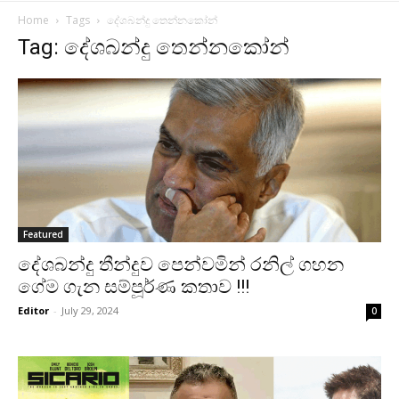
Home
Tags
දේශබන්දු තෙන්නකෝන්
Tag: දේශබන්දු තෙන්නකෝන්
Featured
දේශබන්දු තීන්දුව පෙන්වමින් රනිල් ගහන
ගේම ගැන සම්පූර්ණ කතාව !!!
Editor
-
July 29, 2024
0