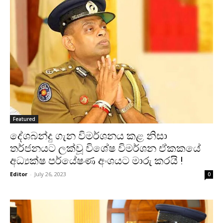
Featured
දේශබන්දු ගැන විමර්ශනය කළ නිසා
තර්ජනයට ලක්වූ විශේෂ විමර්ශන ඒකකයේ
අධ්‍යක්ෂ පර්යේෂණ අංශයට මාරු කරයි !
Editor
-
July 26, 2023
0