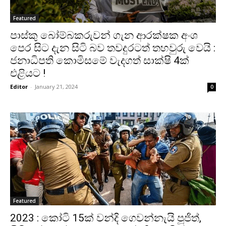
Featured
පාස්කු බෝම්බකරුවන් ගැන ආරක්ෂක අංශ
පෙර සිට දැන සිටි බව තවදුරටත් තහවුරු වෙයි :
ජනාධිපති කොමිසමේ වැදගත් සාක්ෂි 4ක්
එළියට !
Editor
-
January 21, 2024
0
Featured
2023 : කෝටි 15ක් වන්දි ගෙවන්නැයි පූජිත්,