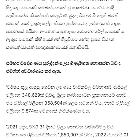
සිදු කළ ව්‍යාපෘති සම්බන්ධයෙන් වූ සාකච්ඡා ය. ඒවායේදී
වැඩියෙන්ම කියන්නේ සම්පූර්ණ මුදල වියදම් වී නැති බවකි.
එහෙත් කෝ ඉතුරු සල්ලි කියන ප්‍රශ්නයට ද උත්තරයක් නැත.
ජපානයේ ජයිකා ආයතනය කොළඹ මොනෝ රේල් ව්‍යාපෘතිය
ඇතුළු ව්‍යාපෘති කිහිපයක් අත්හිටුවීමට හේතු වූයේ වියදම්
සම්බන්ධයෙන් පාරදෘෂ්‍යභාවයක් නොවීමයි.
සමහර විදේශ ණය පුරුද්දක් ලෙස ගිණුම්ගත නොකරන බව ද
එමගින් අවධාරණය කර ඇත.
‘වර්ෂය තුළ ආපසු ගෙවන ලද ණය වාරිකවල වටිනාකම රුපියල්
මිලියන 348,629ක් වුවද, මූල්‍ය කාර්යසාධන ප්‍රකාශනයට අනුව
එය රුපියල් මිලියන 358,504ක් ලෙස සටහන් විය. එනම් රුපියල්
මිලියන 9,874ක වෙනසක් නිරීක්ෂණය විය.
‘2021 දෙසැම්බර් 31 දිනට මූල්‍ය නොවන වත්කම්වල මුළු
වටිනාකම රුපියල් මිලියන 1,850,007ක් වුවද, 2022 ජනවාරි 01