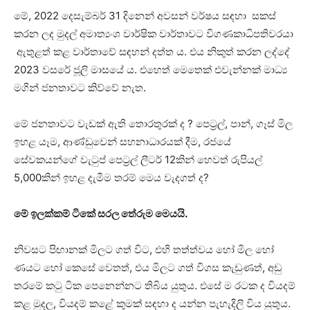
මේ, 2022 දෙසැම්බර් 31 දිනෙන් අවසන් වර්ෂය සඳහා සකස්
කරන ලද මුදල් අමාත්‍යංශ වාර්ෂික වාර්තාවට විගණකාධිපතිවරයා
ඇතුළත් කළ වාර්තාවේ සඳහන් දත්ත ය. එය නිකුත් කරන ලද්දේ
2023 වසරේ ජූලි මාසයේ ය. එහෙත් මෙතෙක් එවැන්නක් මාධ්‍ය
මගින් ජනතාවට කිව්වේ නැත.
මේ ජනතාවට වැඩක් ඇති තොරතුරක් ද ? පෙට්‍රල්, පාන්, ගෑස් මිල
ඉහළ යෑම, ආණ්ඩුවෙන් සහනාධාරයක් දීම, රජයේ
සේවකයන්ගේ වැටුප් පෙට්‍රල් ලීටර් 12කින් හෙවත් රුපියල්
5,000කින් ඉහළ දැමීම තරම් මෙය වැදගත් ද?
මේ ඉලක්කම් ටිකේ සරල තේරුම මෙයයි.
නිවසට පිඟානක් මිලට ගත් විට, එහි තත්ත්වය හෝ මිල හෝ
ණයට හෝ කෙසේ වෙතත්, එය මිලට ගත් විගස කැඩුණත්, අඩු
තරමේ කටු ටික පෙනෙන්නට තිබිය යුතුය. එසේ ම රටක ද වියදම්
කළ මුදල, වියදම් කළේ කුමක් සඳහා ද යන්න පැහැදිලි විය යුතුය.