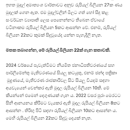
ඉහත මුදල් අමාත්‍යංශ වාර්තාවට අනුව රුපියල් බිලියන 27ක ණය
මුදලක් ගෙන ඇත. එම මුදල්වලින් මිලට ගත් හෝ සිදු කළ
සංවර්ධන ව්‍යාපෘති ලෙස පෙනෙන්නට තිබෙන ඒවායේ
වටිනාකම රුපියල් බිලියන 5කට ආසන්න වේ. එනම්, රුපියල්
බිලියන 22කට කුමක් සිදුවූයේද යන්න පැහැදිලි නැත.
මතක තබාගන්න, මේ රුපියල් බිලියන 22ක් ගැන කතාවකි.
2024 වර්ෂයේ පැවැත්වීමට නියමිත ජනාධිපතිවරණයේ සහ
පාර්ලිමේන්තු මැතිවරණයේ සියලු කටයුතු, එනම් ඡන්ද පත්‍රිකා
මුද්‍රණයේ, මැතිවරණ රාජකාරිවල සිට සියලු වියදම් සඳහා
අයවැයෙන් වෙන්කර ඇති මුදල රුපියල් බිලියන 10කි. මේ
කියන්නේ එමෙන් දෙගුණයක් ගැන ය. 2022 වසර පුරා මෙරටට
සීනි ආනයනය කිරීමට වැයකර ඇති මුදල රුපියල් බිලියන 8කට
ආසන්න . තිරිඟු පිටි සඳහා රුපියල් බිලියන 10කට ආසන්න ය.
මෙහි රුපියල් බිලියන 22කට සිදුවූ දෙයක් නැත.