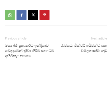
Previous article
Next article
මනෝජ් ප්‍රභාකර්ට ඉන්දියාව
රාවයට, වික්ටර් අයිවන්ට සහ
වෙනුවෙන් ක්‍රීඩා කිරීම සදහටම
විමලනාත්ට නඩු
අහිමිකළ තරගය