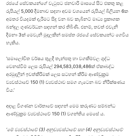
රජයේ සේවකයන්ගේ වැටුපට ජනවාරි මාසයේ සිට එකතු කළ
රුපියල් 5,000 දීමනාව සඳහා අවම වශයෙන් රුපියල් බිලියන 6ක
අමතර වියදමක් දැරීමට සිදු වන බව කැබිනට් මාධ්‍ය ප්‍රකාශක
බන්දුල ගුණවර්ධන සඳහන් කර තිබිණි. එනම්, තවත් එවැනි
දීමනා 3ක් මෙවැනි මුදලකින් සමස්ත රජයේ සේවකයන්ට ගෙවිය
හැකිය.
‘සමාලෝචිත වර්ෂය තුළදී තැන්පතු හා වගකීම්වල ශුද්ධ
වෙනස්වීම් ලෙස රුපියල් 294,583,038,486ක් ඒකාබද්ධ
අරමුදලින් ඉවත්කිරීමක් ලෙස සටහන් කිරීම ආණ්ඩුක්‍රම
ව්‍යවස්ථාවේ 150 (1) ව්‍යවස්ථාව සමග ගැටෙන බව නිරීක්ෂණය
විය.’
අදාළ විගණන වාර්තාවේ සඳහන් මෙම කරුණට සම්බන්ධ
ආණ්ඩුක්‍රම ව්‍යවස්ථාවේ 150 (1) වගන්තිය මෙසේ ය.
‘මේ ව්‍යවස්ථාවේ (3) අනුව්‍යවස්ථාවේ සහ (4) අනුව්‍යවස්ථාවේ