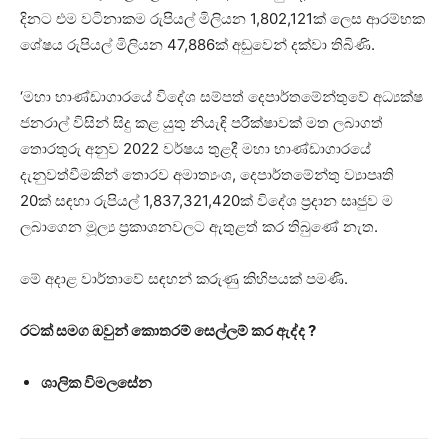
දිනට එම වටිනාකම රුපියල් මිලියන 1,802,121ක් ලෙස ආරම්භක
ශේෂය රුපියල් මිලියන 47,886ක් අඩුවෙන් දක්වා තිබිණි.
‘මහා භාණ්ඩාගාරයේ විදේශ සම්පත් දෙපාර්තමේන්තුවේ අධ්‍යක්ෂ
ජනරාල් විසින් සිදු කළ යුතු නියැඳි පරීක්ෂාවක් මත ලබාගත්
තොරතුරු අනුව 2022 වර්ෂය තුළදී මහා භාණ්ඩාගාරයේ
දැනුවත්වීමකින් තොරව අමාත්‍යංශ, දෙපාර්තමේන්තු ව්‍යාපෘති
20ක් සඳහා රුපියල් 1,837,321,420ක් විදේශ ප්‍රදාන සෘජුව ම
ලබාගෙන මූල්‍ය ප්‍රකාශනවලට ඇතුළත් කර තිබුණේ නැත.
මේ අදාළ වාර්තාවේ සඳහන් කරුණු කිහිපයක් පමණි.
රටක් සමග ඔවුන් කොතරම් සෙල්ලම් කර ඇද්ද ?
ශාලික විමලසේන