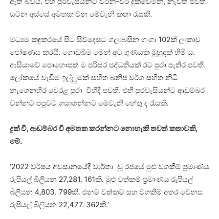
ඇති බවයි. එහි පුරවැසියන්ට වරින්-වර දුක්වෙමින්, නැවත ජීවිත
සටන අස්සේ අමතක වන මෙවැනි කතා රැසකි.
මධ්‍යම කඳුකරයේ සිට සිව්දෙසට ගලාබසින ගංගා 102ක් ලංකාව
පෝෂණය කරයි. ගොඩබිම මෙන් අට ගුණයක මුහුදක් හිමි ය.
ආසියාවේ පොහොසත් ම පරිසර පද්ධතියක් රට පුරා පැතිර පවතී.
ලෝකයේ වැඩිම ඉල්ලුමක් සහිත ඛනිජ වර්ග සහිත නිධි
නැගෙනහිර වෙරළ පුරා විහිදී පවතී. එහි පුරවැසියන්ට ආඩම්බර
වන්නට පපුවට ගසාගන්නට මෙවැනි හේතු ද රැසකි.
දුක් වී, ආඩම්බර වී අමතක කරන්නට නොහැකි තවත් කතාවකි,
මේ.
‘2022 වර්ෂය අවසානයේදී වාර්තා වූ රජයේ මුළු වගකීම් ප්‍රමාණය
රුපියල් බිලියන 27,281. 161කි. මුළු වත්කම් ප්‍රමාණය රුපියල්
බිලියන 4,803. 799කි. එනම් වත්කම් සහ වගකීම් අතර වෙනස
රුපියල් බිලියන 22,477. 362කි.’