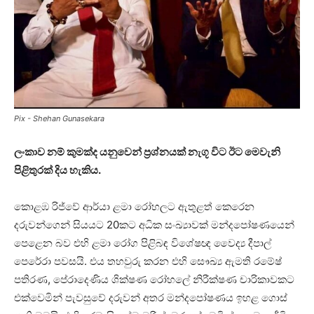
Pix - Shehan Gunasekara
ලංකාව නම් කුමක්ද යනුවෙන් ප්‍රශ්නයක් නැගූ විට ඊට මෙවැනි
පිළිතුරක් දිය හැකිය.
කොළඹ රිජ්වේ ආර්යා ළමා රෝහලට ඇතුළත් කෙරෙන
දරුවන්ගෙන් සියයට 20කට අධික සංඛ්‍යාවක් මන්දපෝෂණයෙන්
පෙළෙන බව එහි ළමා රෝග පිළිබඳ විශේෂඥ වෛද්‍ය දීපාල්
පෙරේරා පවසයි. එය තහවුරු කරන එහි සෞඛ්‍ය ඇමති රමේෂ්
පතිරණ, පේරාදෙණිය ශික්ෂණ රෝහලේ නිරීක්ෂණ චාරිකාවකට
එක්වෙමින් පැවසුවේ දරුවන් අතර මන්දපෝෂණය ඉහළ ගොස්