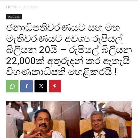
Home
ගවේෂණ
ගවේෂණ
ජනාධිපතිවරණයට සහ මහ
මැතිවරණයට අවශ්‍ය රුපියල්
බිලියන 20යි – රුපියල් බිලියන
22,000ක් අතුරුදන් කර ඇතැයි
විගණකාධිපති හෙළිකරයි !