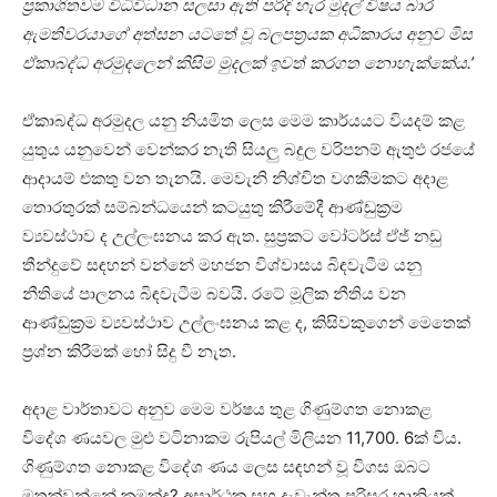
ප්‍රකාශිතවම විධිවිධාන සලසා ඇති පරිදි හැර මුදල් විෂය බාර
ඇමතිවරයාගේ අත්සන යටතේ වූ බලපත්‍රයක අධිකාරය අනුව මිස
ඒකාබද්ධ අරමුදලෙන් කිසිම මුදලක් ඉවත් කරගත නොහැක්කේය.’
ඒකාබද්ධ අරමුදල යනු නියමිත ලෙස මෙම කාර්යයට වියදම් කළ
යුතුය යනුවෙන් වෙන්කර නැති සියලු බදුල වරිපනම් ඇතුළු රජයේ
ආදායම් එකතු වන තැනයි. මෙවැනි නිශ්චිත වගකීමකට අදාළ
තොරතුරක් සම්බන්ධයෙන් කටයුතු කිරීමේදී ආණ්ඩුක්‍රම
ව්‍යවස්ථාව ද උල්ලංඝනය කර ඇත. සුප්‍රකට වෝටර්ස් ඒජ් නඩු
තීන්දුවේ සඳහන් වන්නේ මහජන විශ්වාසය බිඳවැටීම යනු
නීතියේ පාලනය බිඳවැටීම බවයි. රටේ මූලික නීතිය වන
ආණ්ඩුක්‍රම ව්‍යවස්ථාව උල්ලංඝනය කළ ද, කිසිවකුගෙන් මෙතෙක්
ප්‍රශ්න කිරීමක් හෝ සිදු වී නැත.
අදාළ වාර්තාවට අනුව මෙම වර්ෂය තුළ ගිණුම්ගත නොකළ
විදේශ ණයවල මුළු වටිනාකම රුපියල් මිලියන 11,700. 6ක් විය.
ගිණුම්ගත නොකළ විදේශ ණය ලෙස සඳහන් වූ විගස ඔබට
මතක්වන්නේ කුමක්ද? අසාර්ථක සහ දැවැන්ත පරිසර හානියක්