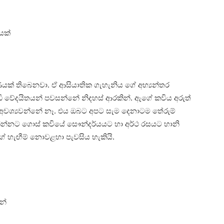
ෙක්
යක් තිබෙනවා. ඒ ආසියාතික ගැහැනිය ගේ අභ්‍යන්තර
ධි වේදයිතයන් පවසන්නේ නිදහස් ආරකින්. ඇගේ කවිය අරුත්
 අවශ්‍යවන්නේ නෑ. එය ඔබට අපට සැම දෙනාටම තේරුම්
රකින්නට ගොස් කවියේ සෞන්දර්යයට හා අර්ථ රසයට හානි
 හැඟීම් නොවළහා පැවසිය හැකියි.
න්