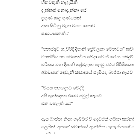
හිතවතුනි නෑදෑයිනි
දැක්කත් නොදැක්කා සේ
ප්‍රගුණ කළ ගුණයෙන්
අසා සිටිනු මැන මගෙ කතාව
සාවධානෙන්..”
“පනස්අට හැවිරිදි දීපානි ප්‍රේමලතා මෙනවිය
මහත්මිය හා මෙනෙවිය බෙදා වෙන් කරන බෙදුම් 
චරිතය වන දීපානි ප්‍රේමලතා පළමු වරට පිරිමියෙ
අම්මාගේ දෙවැනි කසාදයේ සැමියා, බාප්පා ඇයව
“වයස පහළොව වෙද්දි
අපි තුන්දෙනා එකට පවුල් කෑවේ
එක වහලක් යට”
ඇය බාප්පා නිසා ගැබ්බර වී දෙවරක් ගබ්සා ක
ලෙසින්. අපගේ සමාජයේ ආන්තික ගැහැනියගේ ඛ