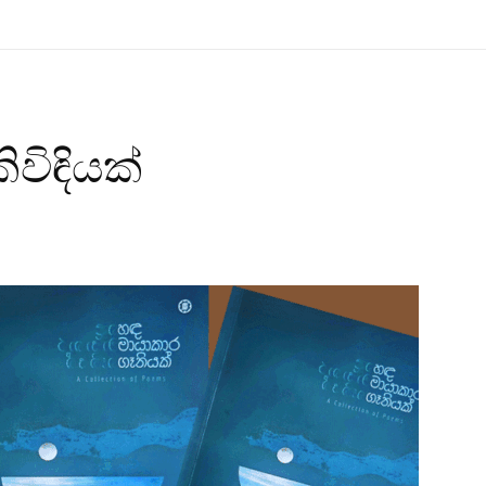
ිවිඳියක්