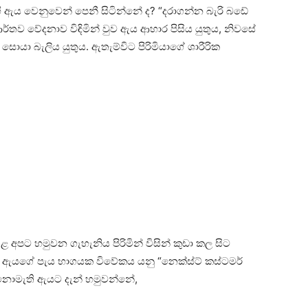
ි ඇය වෙනුවෙන් පෙනී සිටින්නේ ද? “දරාගන්න බැරි බඩේ
්තව වේදනාව විඳිමින් වුව ඇය ආහාර පිසිය යුතුය, නිවසේ
ොයා බැලිය යුතුය. ඇතැම්විට පිරිමියාගේ ශාරීරික
 අපට හමුවන ගැහැනිය පිරිමින් විසින් කුඩා කල සිට
ඇයගේ පැය භාගයක විවේකය යනු “නෙක්ස්ට් කස්ටමර්
 නොමැති ඇයට දැන් හමුවන්නේ,