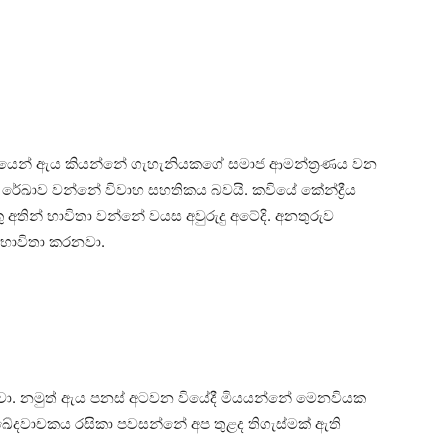
” කවියෙන් ඇය කියන්නේ ගැහැනියකගේ සමාජ ආමන්ත්‍රණය වන
රේඛාව වන්නේ විවාහ සහතිකය බවයි. කවියේ කේන්ද්‍රීය
කු අතින් භාවිතා වන්නේ වයස අවුරුදු අටේදි. අනතුරුව
 භාවිතා කරනවා.
රනවා. නමුත් ඇය පනස් අටවන වියේදී මියයන්නේ මෙනවියක
ේදවාචකය රසිකා පවසන්නේ අප තුළද තිගැස්මක් ඇති