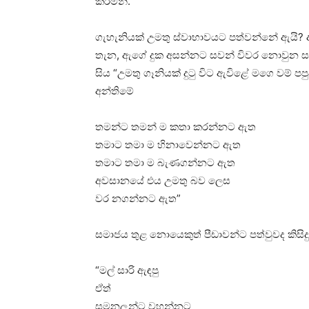
කරමින්.
ගැහැනියක් උමතු ස්වාභාවයට පත්වන්නේ ඇයි
තැන, ඇගේ දුක අසන්නට සවන් විවර නොවුන ස
සිය “උමතු ගෑනියක් දුටු විට ඇවිළේ මගෙ වම් 
අන්තිමේ
තමන්ට තමන් ම කතා කරන්නට ඇත
තමාට තමා ම හිනාවෙන්නට ඇත
තමාට තමා ම බැණගන්නට ඇත
අවසානයේ එය උමතු බව ලෙස
වර නගන්නට ඇත”
සමාජය තුළ නොයෙකුත් පීඩාවන්ට පත්වුවද කිසිද
“මල් සාරි ඇඳපු
ඒත්
සමනලුන්ට වහන්නට