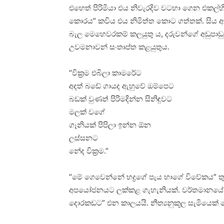
එහෙත් පිරිමියා එය නිවැරදිව වටහා ගෙන එකල්හ
කොරය” කවිය එය නිමිත්ත කොට ගත්තක්. සිය ආර
බැල මෙහෙවරකම් කලයුතු ය, දරුවන්ගේ අඩුපාඩු ස
උවමනාවන් සංතෘප්ත කළයුතුය.
“වික්‍රම එබිලා කාමරේට
අදත් බඩේ ගායද ඇහුවේ ඔම්පෙට
බඩක් වුණත් පිරිමදින්න සිනිඳුවට
මලක් වගේ
ගෑනියක් පිපිලා ඉන්න ඕන
ලස්සනට
නේද වික්‍රම.”
“මේ ගෙවෙන්නේ භද්‍රගේ පැය භාගේ විවේකය” තුළ
අපයෝජනයට ලක්කළ ගැහැනියක්. වර්තමානයේ 
දොරකඩට” එන කාලයයි. නීත්‍යනුකූල සැමියෙක්