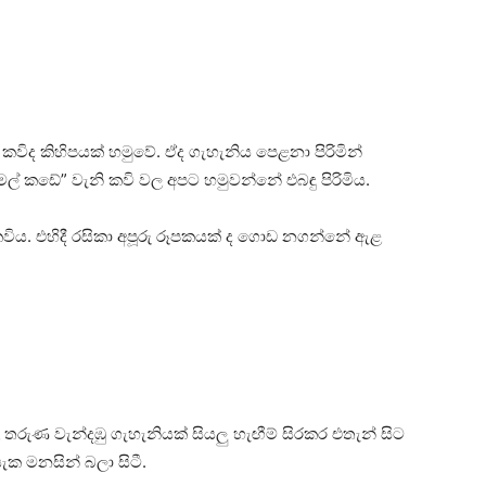
ුණ කවිද කිහිපයක් හමුවේ. ඒද ගැහැනිය පෙළනා පිරිමින්
ල් කඩේ” වැනි කවි වල අපට හමුවන්නේ එබඳු පිරිමිය.
 කවිය. එහිදී රසිකා අපූරු රූපකයක් ද ගොඩ නගන්නේ ඇළ
රුණ වැන්දඹු ගැහැනියක් සියලු හැඟීම් සිරකර එතැන් සිට
ැක මනසින් බලා සිටී.