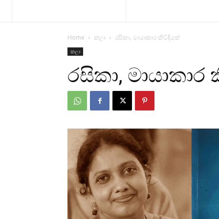
Home
කලා
රසිකා, මායාකාර කිවිඳියක්
කලා
රසිකා, මායාකාර ක