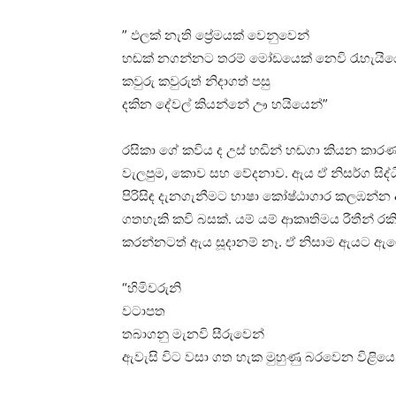
” ඵලක් නැති ප්‍රේමයක් වෙනුවෙන්
හඬක් නගන්නට තරම් මෝඩයෙක් නෙවි රැහැයිය
කවුරු කවුරුත් නිදාගත් පසු
දකින දේවල් කියන්නේ ඌ හයියෙන්”
රසිකා ගේ කවිය ද උස් හඬින් හඬගා කියන කාරණ
වැලපුම, කොව සහ වේදනාව. ඇය ඒ නිසර්ග සිද්
පිරිසිඳ දැනගැනීමට භාෂා කෝෂ්ඨාගාර කලඹන්න
ගතහැකි කවි බසක්. යම් යම් ආකෘතිමය රීතීන් 
කරන්නටත් ඇය සූදානම් නෑ. ඒ නිසාම ඇයට ඇගේ
“හිමිවරුනි
වටාපත
තබාගනු මැනවි සීරුවෙන්
ඇවැසි විට වසා ගත හැක මුහුණු බරවෙන විළියෙ