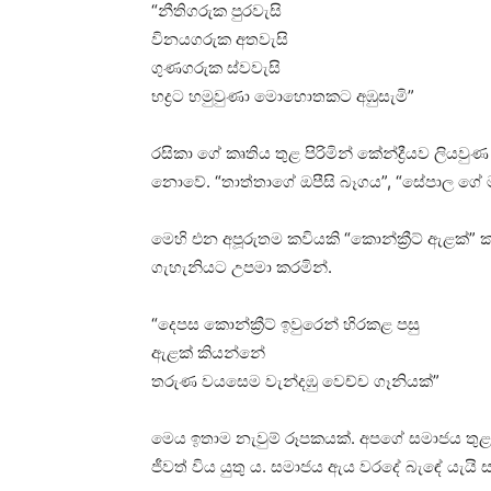
“නීතිගරුක පුරවැසි
විනයගරුක අතවැසි
ගුණගරුක ස්වවැසි
භද්‍රට හමුවුණා මොහොතකට අඹුසැමි”
රසිකා ගේ කෘතිය තුළ පිරිමින් කේන්ද්‍රීයව ලියව
නොවේ. “තාත්තාගේ ඔපීසි බෑගය”, “සේපාල ගේ ම
මෙහි එන අපූරුතම කවියකි “කොන්ක්‍රීට් ඇළක්”
ගැහැනියට උපමා කරමින්.
“දෙපස කොන්ක්‍රීට් ඉවුරෙන් හිරකළ පසු
ඇළක් කියන්නේ
තරුණ වයසෙම වැන්දඹු වෙච්ච ගෑනියක්”
මෙය ඉතාම නැවුම් රූපකයක්. අපගේ සමාජය තුළ ත
ජීවත් විය යුතු ය. සමාජය ඇය වරදේ බැඳේ යැයි ස