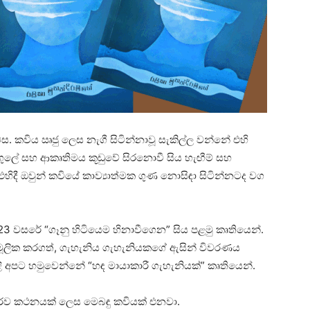
. කවිය ඍජු ලෙස නැගී සිටින්නාවූ සැකිල්ල වන්නේ එහි
උගුලේ සහ ආකෘතිමය කූඩුවේ සිරනොවී සිය හැඟීම් සහ
ිදී ඔවුන් කවියේ කාව්‍යාත්මක ගුණ නොසිඳා සිටින්නටද වග
023 වසරේ “ගෑනු හිටියෙම හිනාවීගෙන” සිය පළමු කෘතියෙන්.
මූලික කරගත්, ගැහැනිය ගැහැනියකගේ ඇසින් විවරණය
ි අපට හමුවෙන්නේ “හඳ මායාකාරී ගැහැනියක්” කෘතියෙන්.
්ව කථනයක් ලෙස මෙබඳු කවියක් එනවා.