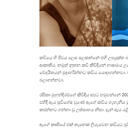
කවියෙ හි ජීවය ලෙස සලකන්නේ එහි උපයුක්ත බස
ආකෘතිය. නමුත් නූතන කවි කිවිඳියන් භාෂාමය 
වේදයිතයන් මුදාහරින්නට කවිය යොදාගන්නවා. එහ
බලාගන්නවා.
රසිකා මුහන්දිරම්ගේ කිවිඳිය අපට හමුවන්නේ 2
එහිදී ඇය සුවිශේෂ වුණේ ඇගේ කවිය ගැහැනිය 
කරන්නට ගන්නා වූ උත්සාහය නිසා. දැන් ඇය යළ
ඇගේ කෘතියේ එක් තැනෙක ලියැවෙන කවියට පූර