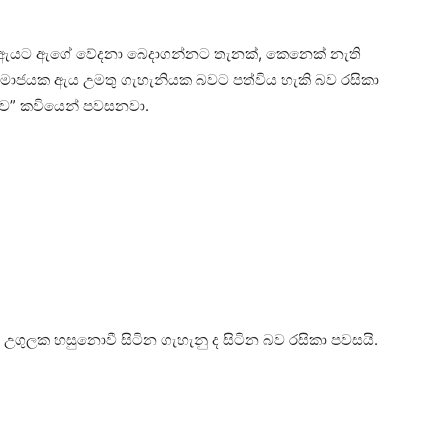
? ඇයට ඇගේ වේදනා බෙදාගන්නට තැනක්, කෙනෙක් නැති
මාජයක ඇය උමතු ගැහැනියක බවට පත්විය හැකි බව රසිකා
පපුව” කවියෙන් පවසනවා.
ු උගුලක හසුනොවී සිටින ගැහැනු ද සිටින බව රසිකා පවසයි.