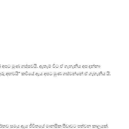
ර අපට මුණ ගස්සවයි. ඇතැම් විට ඒ ගැහැනිය අප දන්නා
 අනතුරු අඟවයි” කවියේ ඇය අපට මුණ ගස්වන්නේ ඒ ගැහැනිය යි.
ක ආර්තව සමය ඇය ජීවිතයේ මානසික පීඩාවට පත්වන කාලයක්.