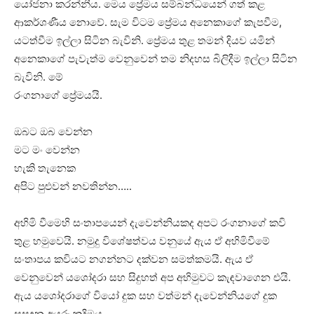
යෝජනා කරන්නීය. මෙය ප්‍රේමය සම්බන්ධයෙන් ගත් කළ
ආකර්ශණීය නොවේ. සැම විටම ප්‍රේමය අනෙකාගේ කැපවීම,
යටත්වීම ඉල්ලා සිටින බැවිනි. ප්‍රේමය තුළ තමන් දියව යමින්
අනෙකාගේ පැවැත්ම වෙනුවෙන් තම නිදහස බිලිදීම ඉල්ලා සිටින
බැවිනි. මේ
රංගනාගේ ප්‍රේමයයි.
ඔබට ඔබ වෙන්න
මට මං වෙන්න
හැකි තැනෙක
අපිට පුළුවන් නවතින්න…..
අහිමි වීමෙහි සංතාපයෙන් දැවෙන්නියකද අපට රංගනාගේ කවි
තුළ හමුවෙයි. නමුදු විශේෂත්වය වනුයේ ඇය ඒ අහිමිවීමේ
සංතාපය කවියට නගන්නට දක්වන සමත්කමයි. ඇය ඒ
වෙනුවෙන් යශෝදරා සහ සිදුහත් අප අභිමුවට කැඳවාගෙන එයි.
ඇය යශෝදරාගේ වියෝ දුක සහ වත්මන් දැවෙන්නියගේ දුක
සසඳන අයුරු කදිමය.