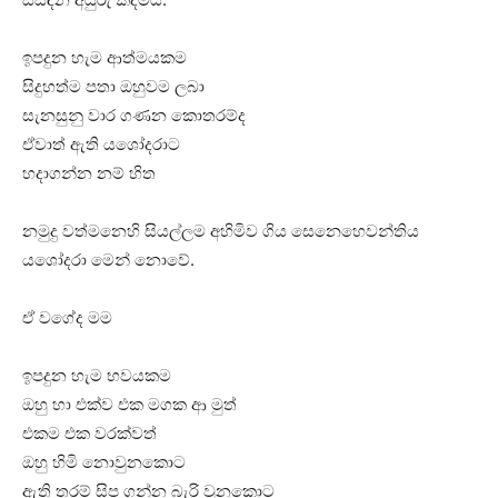
ඉපදුන හැම ආත්මයකම
සිදුහත්ම පතා ඔහුවම ලබා
සැනසුනු වාර ගණන කොතරම්ද
ඒවාත් ඇති යශෝදරාට
හදාගන්න නම් හිත
නමුදු වත්මනෙහි සියල්ලම අහිමිව ගිය සෙනෙහෙවන්තිය
යශෝදරා මෙන් නොවේ.
ඒ වගේද මම
ඉපදුන හැම භවයකම
ඔහු හා එක්ව එක මගක ආ මුත්
එකම එක වරක්වත්
ඔහු හිමි නොවුනකොට
ඇති තරම් සිප ගන්න බැරි වුනකොට