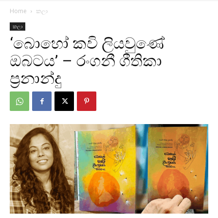
Home
කලා
කලා
‘බොහෝ කවි ලියවුණේ
ඔබටය’ – රංගනී ගීතිකා
ප්‍රනාන්දු