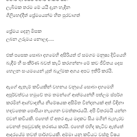
ලැබීමක තරම මේ යයි දැන හැඳින
ගිලිහෙද්දීත් ප්‍රේමයෙන්ම හිත පුරවාගත්
ප්‍රේමය දෙනු මිසක
ලබන උරුමය නොලද…..
එක් පසෙක සොබා දහමෙහි අසිරියත් ඒ සමගම මනුෂ්‍ය දිවියෙහි
බැඳීම් හී සංකීර්ණ බවත් කැටි කරගන්නා මේ කව ජීවිතය දෙස
හෙලන සංයමයෙන් යුත් බැල්මක අගය අපට ඉතිරි කරයි.
ඇගේ ඇතැම් කවියකින් වහනය වනුයේ සොබා දහමෙහි
අපූර්වත්වය හමුවේ තම තමන්ගේ ආත්මයන්හී පත්ලම ස්පර්ශ
කරමින් ආශ්වාදනීය නිමේෂයක අසීමිත වින්දනයක් අත් විඳිනා
හදවතෙක පොපියා නැගෙන චමත්කාරයයි. අපි විතරමයි යන්න
එවන් කවියකි. එහෙත් ඒ අතර ඇය මදකට සිය මගින් බැහැරව
වෙනත් ඉසවුවක්ද තරණය කරයි. එහෙත් එහිද කැටිව ඇත්තේ
ආදරයේම තවත් පාර්ශවයකි. අම්මා යනු කවියට වස්තු විෂය