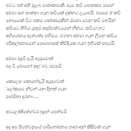
බවට පත් අති සුලබ මාතෘකාවකි. සෑම කවි පොතකම පාහේ
අම්මා සහ තාත්තා ගැන කවියක් දක්නට ලැබෙයි. එසෙම ඒ කවි
නොයෙක් විට එකම කෝණයකින් රචනා වෙන කවි හෙයින්
කවියට තිබිය යුතුම අපූර්වත්වයෙන් හීනය. කවියා හට
අභියෝගය ඇත්තේද එහිමය. රංගනා අම්මා ගැන ලියන කවිය
පරිකල්පනයෙන් පොහොසත් කිවිඳියක ගැන ඉඟියක් සපයයි.
අම්මා බුදුවී දැයි ඇසුවොත්
බදු වී බොහෝ කල් බව පවසමි
කෙලෙස කොහේදැයි ඇසුවොත්
‘ලෝකයම නිවන් යන දිනක් ගැන
පාරමිතා දරනා…..
අවලෝකිතේශ්වර බුදුන් පෙන්වමි
අද අප ජීවත්වනුයේ පාරිභෝජනය හඅර අන් කිසිවක් ගැන