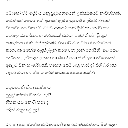
බොහෝ විට ප්‍රේමය යනු ප්‍රදර්ශනයෙන් උත්කර්ෂයට නංවන්නකි.
තමන්ගේ ප්‍රේමය අන් අයගේ ඇස් හමුවෙහි තැබීමේ ආශාව
වර්තමානය වන විට විවිධ ආකාරයෙන් දිස්වන අතරම එය
පෙරලා ධනෝපායන මාර්ගයක් බවටද පත්ව තිබේ. ප්‍රී ෂූට්
සංකල්පය මෙහි එක් කූඨයකි. එය මේ වන විට මෝස්තරයක් ,
තරගයක් මෙන්ම ඇදහිල්ලක් තරම් වන දුරක් ගොසිනි. මේ පෙම්
ප්‍රදර්ශන උන්මාදය නූතන තාක්ෂණ ලොවෙහි ඉතා වේගයෙන්
අලෙවි වන භාණ්ඩයකි. එහෙත් පෙම යනු එයමද? එහි බර සහ
ගැඹුර වටහා ගන්නට තරම් සමාජය පොහොසත්ද?
ප්‍රේමයෙනි කියා පාන්නට
පුබුදුවන්නට ඕනමද මල්?
හිතක යට කොයි තරමද
තදින් බැඳුනාවු මුල්
රංගනා ගේ ස්නේහ චාරිකාවෙහි නතරව කියවන්නට සිත් දෙන