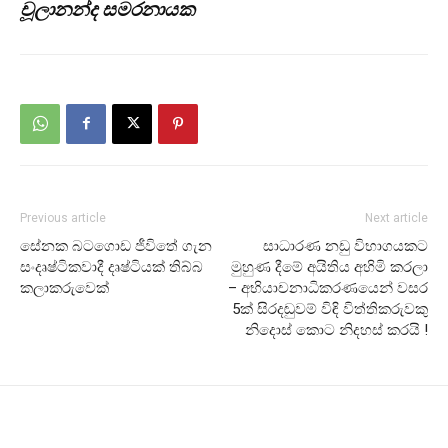
චූලානන්ද සමරනායක
Previous article
Next article
සේනක බටගොඩ ජීවිතේ ගැන
සාධාරණ නඩු විභාගයකට
සංදෘෂ්ටිකවාදී දෘෂ්ටියක් තිබ්බ
මුහුණ දීමේ අයිතිය අහිමි කරලා
කලාකරුවෙක්
– අභියාචනාධිකරණයෙන් වසර
5ක් සිරදඬුවම් විඳි විත්තිකරුවකු
නිදොස් කොට නිදහස් කරයි !