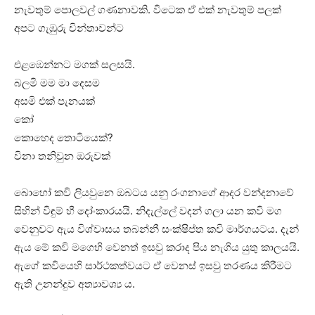
නැවතුම් පොලවල් ගණනාවකි. විටෙක ඒ එක් නැවතුම් පලක්
අපට ගැඹුරු චින්තාවන්ට
එළඹෙන්නට මගක් සලසයි.
බලමි මම මා දෙසම
අසමි එක් පැනයක්
කෝ
කොහෙද තොටියෙක්?
විනා තනිවුන ඔරුවක්
බොහෝ කවි ලියවුනෙ ඔබටය යනු රංගනාගේ ආදර වන්දනාවේ
සිහින් විඳුම් හී දෝංකාරයයි. නිදැල්ලේ වදන් ගලා යන කවි මග
වෙනුවට ඇය විශ්වාසය තබන්නී සංක්ෂිප්ත කවි මාර්ගයටය. දැන්
ඇය මේ කවි මගෙහි වෙනත් ඉසවු කරාද පිය නැගිය යුතු කාලයයි.
ඇගේ කවියෙහි සාර්ථකත්වයට ඒ වෙනස් ඉසවු තරණය කිරීමට
ඇති උනන්දුව අත්‍යාවශ්‍ය ය.