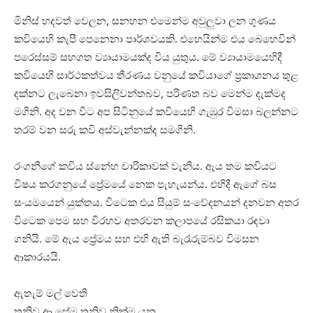
මිනිස් හදවත් වෙලන, සනහන එමෙන්ම අවුලුවා ලන ගුණය
කවියෙහි කැපී පෙනෙනා පාර්ශවයකි. එහෙයින්ම එය බෙහෙවින්
පරෙස්සම් සහගත ව්‍යායාමයක්ද විය යුතුය. මේ ව්‍යායාමයෙහිදී
කවියෙහි සාර්ථකත්වය තීරණය වනුයේ කවියාගේ ප්‍රකාශනය තුළ
දක්නට ලැබෙනා ඉවසිලිවන්තබව, පරිණත බව මෙන්ම දැක්මද
මගිනි. අද වන විට අප සිටිනුයේ කවියෙහි ගැඹුර විමසා බලන්නට
තරම් වන සරු කවි අස්වැන්නක්ද සමගිනි.
රංගනීගේ කවිය ස්නේහ චාරිකාවක් වැනිය. ඇය තම කවියට
විෂය කරගනුයේ ප්‍රේමයේ නෙක පැහැයන්ය. එහිදී ඇගේ බස
සංයමයෙන් යුක්තය. විටෙක එය සියුම් සංවේදනයන් දනවන අතර
විටෙක පෙම සහ විරහව අතරවන කලාපයේ රසිකයා රඳවා
ගනියි. මේ ඇය ප්‍රේමය සහ එහි ඇති බැරෑරුම්බව විමසන
ආකාරයයි.
ඇතැම් මල් වෙති
තනිව ආ සේම තනිව නික්ම යන