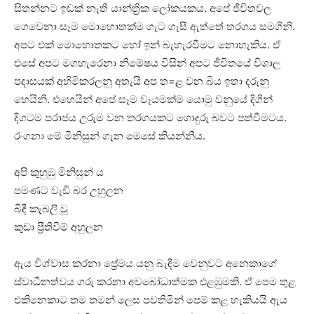
සිතන්නට ඉඩක් නැති යාන්ත්‍රික ලෝකයකය. අපේ ජීවිතවල
ගෙවෙනා සෑම මොහොතක්ම ගැට ගැසී ඇත්තේ තරගය සමගිනි.
අපට එක් මොහොතකට හෝ ඉන් බැහැරවීමට නොහැකිය. ඒ
එසේ අපට මගහැරෙනා නිමේෂය විසින් අපට ජීවිතයේ විශාල
පදාසයක් අහිමිකරලනු අතැයි අප ත=ළ වන බිය ඉතා දරුනු
හෙයිනි. එහෙයින් අපේ සෑම වෑයමක්ම යොමු වනුයේ දිගින්
දිගටම පරාජය උරුම වන තරගයකට ගොදුරු බවට පත්වීමටය.
රංගනා මේ මිනිසුන් ගැන මෙසේ කියන්නීය.
අපි කුහුඹු මිනිසුන් ය
පමණට වැඩි බර උහුලන
බිඳී කැබලි වූ
කුඩා ප්‍රීතිවීම් අහුලන
ඇය විශ්වාස කරනා ප්‍රේමය යනු බැඳීම වෙනුවට අනෙකාගේ
ස්වාධීනත්වය ගරු කරනා අවබෝධාත්මක එළඹුමකි. ඒ පෙම තුළ
එකිනෙකාට තම තමන් ලෙස පවතිමින් පෙම් කළ හැකියයි ඇය