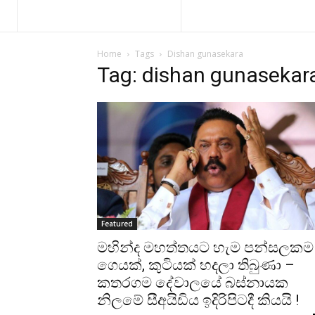
Home
Tags
Dishan gunasekara
Tag: dishan gunasekar
Featured
මහින්ද මහත්තයට හැම පන්සලකම
ගෙයක්, කුටියක් හදලා තිබුණා –
කතරගම දේවාලයේ බස්නායක
නිලමේ සීඅයිඩිය ඉදිරිපිටදී කියයි !