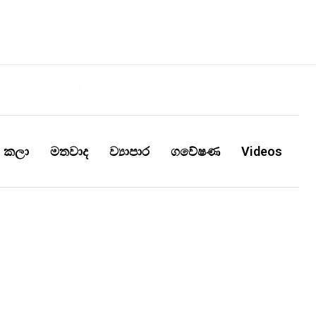
කලා
මතවාද
ව්‍යාපාර
ගවේෂණ
Videos