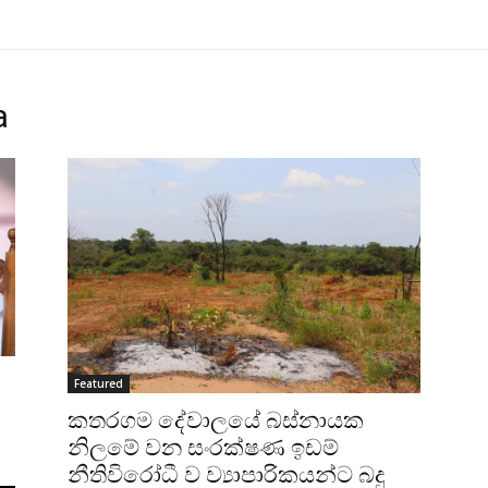
a
Featured
කතරගම දේවාලයේ බස්නායක
නිලමේ වන සංරක්ෂණ ඉඩම්
නීතිවිරෝධී ව ව්‍යාපාරිකයන්ට බදු