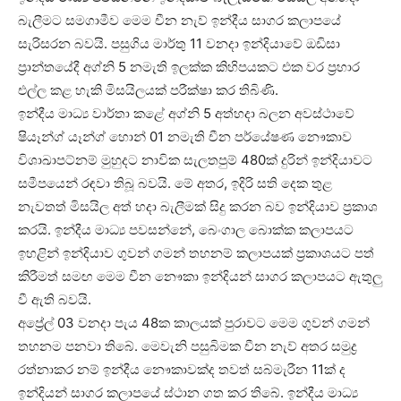
බැලීමට සමගාමීව මෙම චීන නැව් ඉන්දීය සාගර කලාපයේ
සැරිසරන බවයි. පසුගිය මාර්තු 11 වනදා ඉන්දියාවේ ඔඩිසා
ප්‍රාන්තයේදී අග්නි 5 නමැති ඉලක්ක කිහිපයකට එක වර ප්‍රහාර
එල්ල කළ හැකි මිසයිලයක් පරීක්ෂා කර තිබිණි.
ඉන්දීය මාධ්‍ය වාර්තා කළේ අග්නි 5 අත්හදා බලන අවස්ථාවේ
ෂියෑන්ග් යෑන්ග් හොන් 01 නමැති චීන පර්යේෂණ නෞකාව
විශාඛාපට්නම් මුහුදට නාවික සැලතපුම් 480ක් දුරින් ඉන්දියාවට
සමීපයෙන් රඳවා තිබූ බවයි. මේ අතර, ඉදිරි සති දෙක තුළ
නැවතත් මිසයිල අත් හදා බැලීමක් සිදු කරන බව ඉන්දියාව ප්‍රකාශ
කරයි. ඉන්දීය මාධ්‍ය පවසන්නේ, බෙංගාල බොක්ක කලාපයට
ඉහළින් ඉන්දියාව ගුවන් ගමන් තහනම් කලාපයක් ප්‍රකාශයට පත්
කිරීමත් සමඟ මෙම චීන නෞකා ඉන්දියන් සාගර කලාපයට ඇතුලු
වී ඇති බවයි.
අප්‍රේල් 03 වනදා පැය 48ක කාලයක් පුරාවට මෙම ගුවන් ගමන්
තහනම පනවා තිබේ. මෙවැනි පසුබිමක චීන නැව් අතර සමුද්‍ර
රත්නාකර නම් ඉන්දීය නෞකාවක්ද තවත් සබ්මැරීන 11ක් ද
ඉන්දියන් සාගර කලාපයේ ස්ථාන ගත කර තිබේ. ඉන්දීය මාධ්‍ය