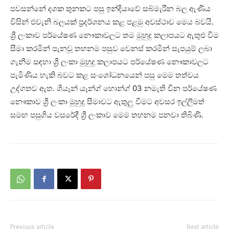
පවසන්නේ දශක තුනකට පසු ඉන්දියාවේ සබ්මැරීන බල ඇණිය
විසින් එවැනි බලයක් ප්‍රදර්ශනය කළ පළමු අවස්ථාව මෙය බවයි.
ශ්‍රී ලංකාව පර්යේෂණ නෞකාවලට තම මුහුදු කලාපයට ඇතුළු වීම
සීමා කරමින් පැනවූ තහනම පසුව වෙනස් කරමින් සැපයුම් ලබා
ගැනීම සඳහා ශ්‍රී ලංකා මුහුදු කලාපයට පර්යේෂණ නෞකාවලට
පැමිණිය හැකි බවට කළ සංශෝධනයෙන් පසු මෙම තත්වය
උද්ගතව ඇත. ශියෑන් යෑන්ග් හොන්ග් 03 නමැති චීන පර්යේෂණ
නෞකාව ශ්‍රී ලංකා මුහුදු සීමාවට ඇතුලු වීමට අවසර ඉල්ලීමත්
සමඟ පසුගිය වසරේදී ශ්‍රී ලංකාව මෙම තහනම පනවා තිබිණි.
Previous article
Next article