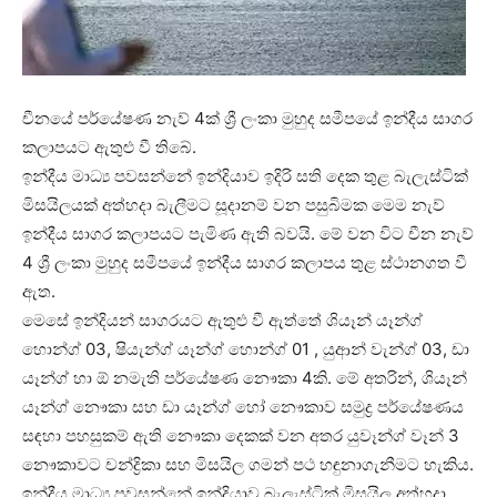
චීනයේ පර්යේෂණ නැව් 4ක් ශ්‍රී ලංකා මුහුද සමීපයේ ඉන්දීය සාගර
කලාපයට ඇතුළු වී තිබේ.
ඉන්දීය මාධ්‍ය පවසන්නේ ඉන්දියාව ඉදිරි සති දෙක තුළ බැලැස්ටික්
මිසයිලයක් අත්හදා බැලීමට සූදානම් වන පසුබිමක මෙම නැව්
ඉන්දීය සාගර කලාපයට පැමිණ ඇති බවයි. මේ වන විට චීන නැව්
4 ශ්‍රී ලංකා මුහුද සමීපයේ ඉන්දීය සාගර කලාපය තුළ ස්ථානගත වී
ඇත.
මෙසේ ඉන්දියන් සාගරයට ඇතුළු වී ඇත්තේ ශියෑන් යෑන්ග්
හොන්ග් 03, ෂියැන්ග් යෑන්ග් හොන්ග් 01 , යුආන් වැන්ග් 03, ඩා
යෑන්ග් හා ඕ නමැති පර්යේෂණ නෞකා 4කි. මේ අතරින්, ශියෑන්
යෑන්ග් නෞකා සහ ඩා යෑන්ග් හෝ නෞකාව සමුද්‍ර පර්යේෂණය
සඳහා පහසුකම් ඇති නෞකා දෙකක් වන අතර යුවෑන්ග් වෑන් 3
නෞකාවට චන්ද්‍රිකා සහ මිසයිල ගමන් පථ හඳුනාගැනීමට හැකිය.
ඉන්දීය මාධ්‍ය පවසන්නේ ඉන්දියාව බැලැස්ටික් මිසයිල අත්හදා