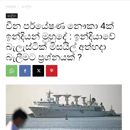
Home
කාලීන
කාලීන
චීන පර්යේෂණ නෞකා 4ක්
ඉන්දියන් මුහුදේ : ඉන්දියාවේ
බැලැස්ටික් මිසයිල් අත්හදා
බැලීමට ප්‍රශ්නයක් ?