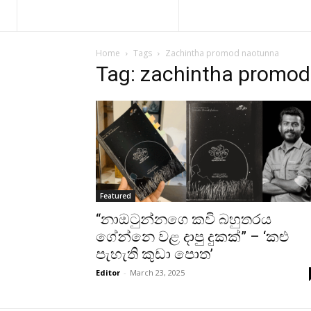
Home
Tags
Zachintha promod naotunna
Tag: zachintha promo
Featured
“නාඔටුන්නගෙ කවි බහුතරය
ගේන්නෙ වළ දාපු දුකක්” – ‘කළු
පැහැති කුඩා පොත’
Editor
-
March 23, 2025