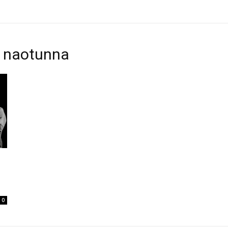
d naotunna
0