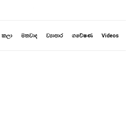
කලා
මතවාද
ව්‍යාපාර
ගවේෂණ
Videos