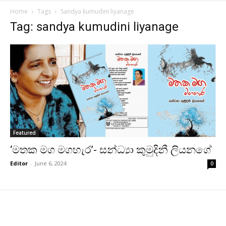
Home
Tags
Sandya kumudini liyanage
Tag: sandya kumudini liyanage
Featured
‘මතක මග මගහැර’- සන්ධ්‍යා කුමුදිනී ලියනගේ
Editor
-
June 6, 2024
0