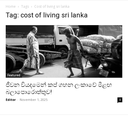
Home
Tags
Cost of living sri lanka
Tag: cost of living sri lanka
Featured
ජීවන වියදමෙන් කප් ගහන ලංකාවේ මීළඟ
බලාපොරොත්තුව!
Editor
-
November 1, 2025
0