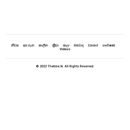
නිවස
අප ගැන
කාලීන
ක්‍රීඩා
කලා
මතවාද
ව්‍යාපාර
ගවේෂණ
Videos
© 2022 Thetime.lk. All Rights Reserved.