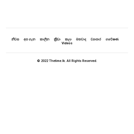
නිවස
අප ගැන
කාලීන
ක්‍රීඩා
කලා
මතවාද
ව්‍යාපාර
ගවේෂණ
Videos
© 2022 Thetime.lk. All Rights Reserved.