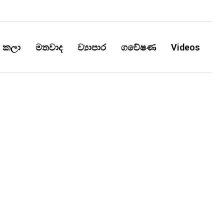
කලා
මතවාද
ව්‍යාපාර
ගවේෂණ
Videos