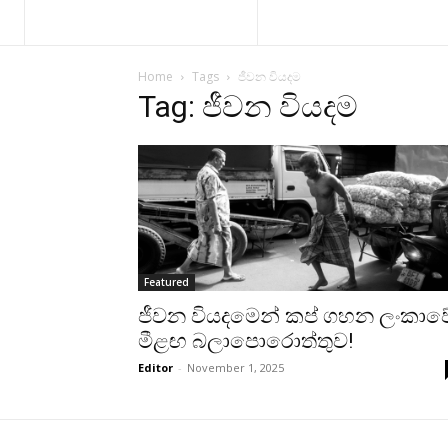
Home
Tags
ජීවන වියදම
Tag: ජීවන වියදම
Featured
ජීවන වියදමෙන් කප් ගහන ලංකාව
මීළඟ බලාපොරොත්තුව!
Editor
-
November 1, 2025