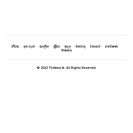
නිවස
අප ගැන
කාලීන
ක්‍රීඩා
කලා
මතවාද
ව්‍යාපාර
ගවේෂණ
Videos
© 2022 Thetime.lk. All Rights Reserved.