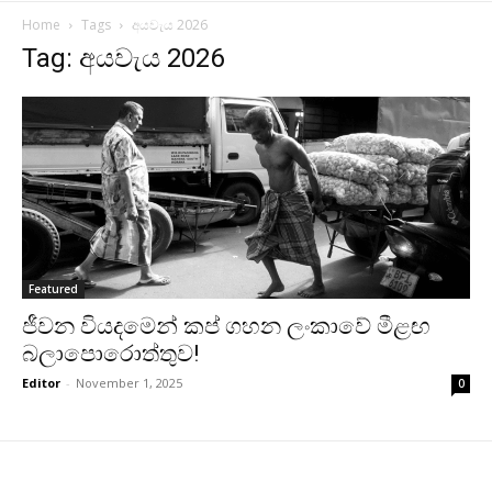
Home
Tags
අයවැය 2026
Tag: අයවැය 2026
Featured
ජීවන වියදමෙන් කප් ගහන ලංකාවේ මීළඟ
බලාපොරොත්තුව!
Editor
-
November 1, 2025
0