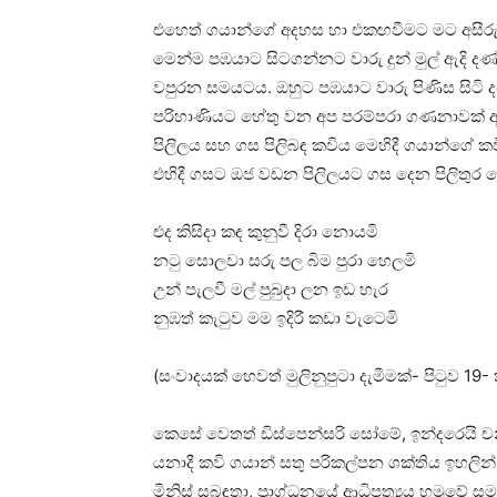
එහෙත් ගයාන්ගේ අදහස හා එකඟවීමට මට අසීරුව
මෙන්ම පඹයාට සිටගන්නට වාරු දුන් මුල් ඇදි 
වපුරන සමයටය. ඔහුට පඹයාට වාරු පිණිස සිටි
පරිහාණියට හේතු වන අප පරම්පරා ගණනාවක් අත්වි
පිලිලය සහ ගස පිලිබඳ කවිය මෙහිදී ගයාන්ගේ ක
එහිදී ගසට ඔජ වඩන පිලිලයට ගස දෙන පිලිතුර ම
එද කිසිදා කඳ කුනුවී දිරා නොයමි
නටු සොලවා සරු පල බිම පුරා හෙලමි
උන් පැලවී මල් පුබුදා ලන ඉඩ හැර
නුඹත් කැටුව මම ඉදිරී කඩා වැටෙමි
(සංවාදයක් හෙවත් මුලිනුපුටා දැමීමක්- පිටුව 19- 
කෙසේ වෙතත් ඩිස්පෙන්සරි සෝමේ, ඉන්දරෙයි චන
යනාදී කවි ගයාන් සතු පරිකල්පන ශක්තිය ඉහලින්
මිනිස් සබඳතා, ප්‍රාග්ධනයේ ආධිපත්‍යය හමුවේ ස