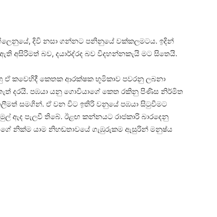
ගිලෙනුයේ, දිවි නසා ගන්නට පනිනුයේ වක්කලමටය. ඉදින්
ති අසිරිමත් බව, දයාර්ද්රද බව විදහන්නකැයි මට සිතෙයි.
ඔහු ඒ කවෙහිදී කෙතක ආරක්ෂක භූමිකාව පවරනු ලබනා
ත් දරයි. පඹයා යනු ගොවියාගේ කෙත රකිනු පිණිස නිර්මිත
මත් සමගින්. ඒ වන විට ඉතිරි වනුයේ පඹයා සිටුවීමට
 මුල් ඇද පැලවී තිබේ. ඊළඟ කන්නයට රාජකාරි බාරදෙනු
ේ නික්ම යාම නිහඬතාවයේ ගැඹුරුකම ඇසුරින් මනුෂ්ය