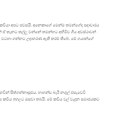
ව කවියා අපට පවසයි. අනෙකාගේ මෙන්ම තමන්ගේද සදාචාරය
ඒ තැනට තල්ලු වන්නේ තමන්හට අහිමිව ගිය අවස්ථාවන්
 බව වටහා ගන්නට උදාහරණ ඇති තරම් තිබේ. මේ ගයාන්ගේ
වින් සිත්ගන්නාසුළුය. හාගන්ඩ බැරි නගුල් එසැවෙවි
යය කවිය ඉහලට ඔසවා තබයි. මේ කවිය වල් වැදුන සමාජයකට