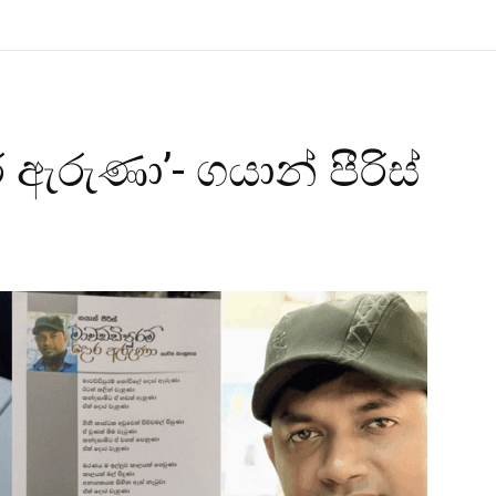
 ඇරුණා’- ගයාන් පීරිස්