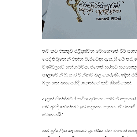
තම කවි එකතුව එළිදක්වන මොහොතේ ඊට සහභාගි
යෙදී තිබුනෙන් එන්න බැරිවෙනු ඇතැයි මේ තර
මණ්ඩලයට යන්නටමය. එහෙත් සරසවි සගයෙකුග
ශාලාවෙන් බැහැර වන්නට බල කෙරුණි. ඉදින් එ
බලා යන බසයෙහිදී ගයාන්ගේ කවි කියවීමෙනි.
ඇලන් ගින්ස්බර්ග් කවිය අරභයා මෙවන් අදහසක්
හඩ අවදි කරන්නට ඉඩ සලසන තැනය. ඒ වනාහී තම
ස්ථානයයි.’
තම පුද්ගලික කලාපයට ග්‍රහණය වන එහෙත් පොද