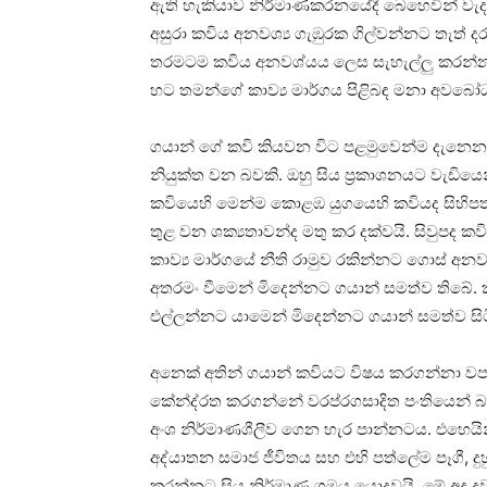
ඇති හැකියාව නිර්මාණකරනයේදී බෙහෙවින් වැද
අසුරා කවිය අනවශ්‍ය ගැඹුරක ගිල්වන්නට තැත්
තරමටම කවිය අනවශ්යය ලෙස සැහැල්ලු කරන්නට
හට තමන්ගේ කාව්‍ය මාර්ගය පිළිබඳ මනා අවබෝධය
ගයාන් ගේ කවි කියවන විට පළමුවෙන්ම දැනෙනා
නියුක්ත වන බවකි. ඔහු සිය ප්‍රකාශනයට වැඩිය
කවියෙහි මෙන්ම කොළඹ යුගයෙහි කවියද සිහිපත
තුළ වන ශක්‍යතාවන්ද මතු කර දක්වයි. සිවුප
කාව්‍ය මාර්ගයේ නීති රාමුව රකින්නට ගොස් අනව
අතරමං වීමෙන් මිදෙන්නට ගයාන් සමත්ව තිබේ. 
එල්ලන්නට යාමෙන් මිදෙන්නට ගයාන් සමත්ව සි
අනෙක් අතින් ගයාන් කවියට විෂය කරගන්නා ව
කේන්ද්රත කරගන්නේ වරප්රගසාදිත පංතියෙන් බැහ
අංශ නිර්මාණශීලීව ගෙන හැර පාන්නටය. එහෙයින
අද්යාතන සමාජ ජීවිතය සහ එහි පත්ලේම පෑගී, 
කරන්නට සිය නිර්මාණ ශ්‍රමය යොදවයි. මේ අද