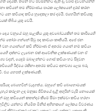
ගත් දෙයකි. තමන් හට පවසන්නට ඇති දෑ ව්‍යාජ දවටනයන්හී
 දරනා කවියන් තම නිර්මාණය පාඨක ලෝකයෙන් දුරස් කරන
 යන කවියාද කවිය හුදෙකලා කර දමයි. එහෙයින් කවියකු
ක් තිබිය යුතු වෙයි.
 දෙය වනුයේ ඔහු සැලකිය යුතු අවබෝධයකින් තම කාරියෙහි
ෙන්ම තෝරා ගන්නේ සිවු පද කාව්යා කෘතියයි. අපේ ජන
් වන ගයාන්ගේ කවි නිර්මාණ ඒ අතරම ගයාන් නම් කවියා
ද කවියෙහි දක්නට ලැබෙන එක් ආවේනික ලක්ෂණයක් වන ඒ
ශ්‍ය වදන්, යෙදුම් ඔබාලන්නට ගොස් කවියා හට සිදුවන
කවියෙහි රිද්මය රකිනා අතරම කවියට අනවශ්‍ය ලෙස බරු
ටී. එය යහපත් ලක්ෂණයකි.
පසරියද බෙහෙවින් වැදගත්ය. ඔහුගේ කවි බොහොමයක්
ැර කරලන ලද මනුෂ්‍ය ජීවිතයේ දැළි අඟුරින් වැසි නොයෙක්
් ඔහු කවියෙන් කතන්දර කීමේ සීමා ඉක්මවා කවිය හරහා
දුහුවිලිව යන්නට නියමිත මිනිස් අහිනකගේ ලෝකය විවරණය
 දවසේ නිර්මාණකරුවෙකුට නොදුටු සේ යන්නට නොහැකි