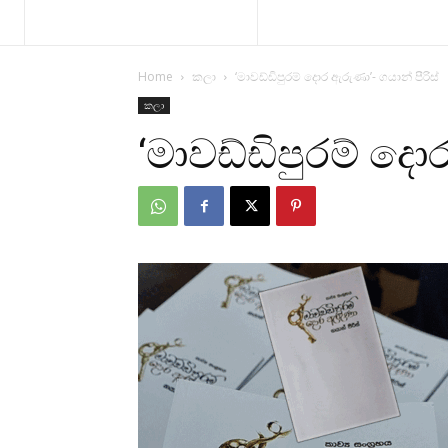
Home
කලා
‘මාවඩ්ඩිපුරම් දොර ඇරුණා’- ගයාන් පීරිස්
කලා
‘මාවඩ්ඩිපුරම් දොර