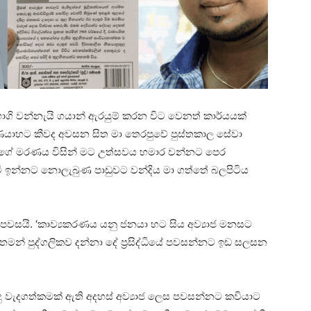
 වන්නැයි ගයාන් ඇරයුම් කරන විට වෙනත් කාර්යයක්
ුණයාහට කීවද අවසන සිත මා තෙරපුවේ පුස්තකාල සේවා
ේ මරණය විසින් මට උත්සවය හමාර වන්නට පෙර
මි ඉන්නට නොලැබුණ පාඩුවට වන්දිය මා ගත්තේ බලපිටිය
 පවසයි. ‘කාව්‍යකරණය යනු ජනයා හට සිය අව්‍යාජ මනසට
න් පුද්ගලිකව දන්නා දේ ප්‍රසිද්ධියේ පවසන්නට ඉඩ සලසන
ු වැදගත්කමක් ඇති අදහස් අව්‍යාජ ලෙස පවසන්නට කවියාට