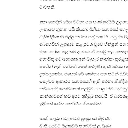
මාවතකි.
ඉතා හොඳින් මෙය වටහා ගත හැකි කදිමම උදාහ
ලංකාවේ නූතන යයි කියනා ඊනියා සමාජයේ හෙලුව 
වැසිකිලියකට එල්ල කරනා ගල් පහරකි. පසුගිය මෑ
බෙහෙවින් උණුසුම් කළ පුවත් වූවේ භික්ෂූන් ස
මහා ගෝසා මැද තම දායකයන් යොමු කළ කෙලෙස් 
නොසිතූ මොහොතක ඉන් බැහැර කාන්තා තුරුළක 
සමගින් ඇති වන්නේ මෙත් කරුණා ගුණ පරයන ක
ප්‍රතිපලයන්ය. එහෙත් මේ කෝපය සහ තමන් රැවටී
ම්ලේච්ඡ ආකාරය සමාජයෙහි ඇති කරනා නින්දිත ප
කවියෙහිදී කසාවතෙහි පළමුව ගොදුරක්ව දෙවන
කාන්තාවගේ හඬ අපට අභිමුඛ කරවයි. ඒ බරපත
ඉදිරිපත් කරන කෝණය නිසාවෙනි.
පෙති කැඩුන මලකටත් පුදසුනක් තිබුණා
බැති පෙමට මළකඩට තහඩුවක් ලැබුණා