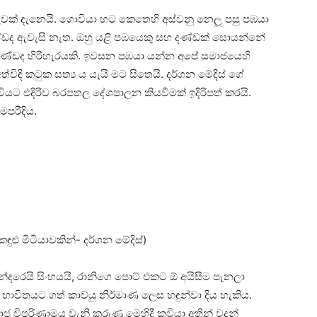
ක් දැනෙයි. ගොවියා හට කෙතෙහි අස්වනු නෙලූ පසු පඹයා
දණ්ඩද ඇවැසි නැත. ඔහු යළි පඹයෙකු සහ දණ්ඩක් සොයන්නේ
 දණ්ඩද හිරිහැරයකි. ඉවසන පඹයා යන්න අපේ සමාජයෙහි
ඳි කටුක සත්‍ය ය යැයි මට සිතෙයි. දර්ශන මේදිස් ගේ
වියට එදිරිව බරපතල දේශපාලන කියවීමක් ඉදිරිපත් කරයි.
ෙපරිදිය.
කඳුළු මිටියාවකින්- දර්ශන මේදිස්)
්දරෙයි සිංහයයි, රානිගෙ පොට් එකට ඕ අයිසීම පැනලා
 භාවිතයට ගත් කාව්යු නිර්මාණ ලෙස හඳුන්වා දිය හැකිය.
මාජ විපරිණාමය වැනි කරුණු මෙහිදී කවියා අතින් වදන්