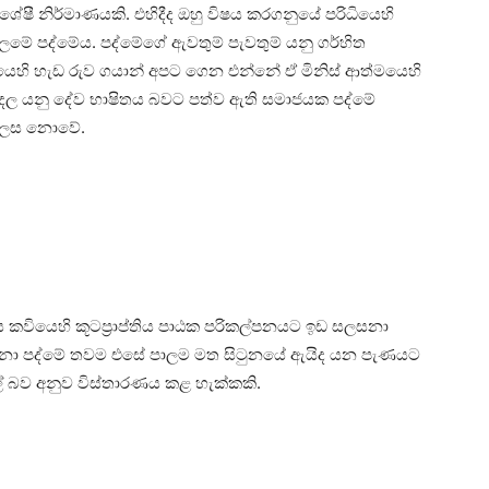
ෂී නිර්මාණයකි. එහිදීද ඔහු විෂය කරගනුයේ පරිධියෙහි
ාලමේ පද්මේය. පද්මේගේ ඇවතුම් පැවතුම් යනු ගර්හිත
්මයෙහි හැඩ රුව ගයාන් අපට ගෙන එන්නේ ඒ මිනිස් ආත්මයෙහි
මුදල යනු දේව භාෂිතය බවට පත්ව ඇති සමාජයක පද්මේ
් ලෙස නොවේ.
කවියෙහි කූටප්‍රාප්තිය පාඨක පරිකල්පනයට ඉඩ සලසනා
දකිනා පද්මේ තවම එසේ පාලම මත සිටුනයේ ඇයිද යන පැණයට
ල් බව අනුව විස්තාරණය කළ හැක්කකි.