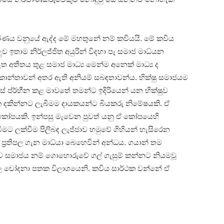
රණය වනුයේ ඇද්ද මේ මහතුනේ නම් කවියයි. මේ කවිය
ඉතාම නිර්ලජ්ජිත අයුරින් විදහා පෑ සමාජ මාධ්යන
ත අතීතය තුළ සමාජ මාධ්‍ය මෙන්ම අනෙක් මාධ්‍ය ද
හ කාන්තාවන් අතර ඇති අනියම් සබඳතාවන්ය. භික්ෂු සමාජයම
ප්ර්හීන කළ මාවතේ තමන්ට ඉදිරියෙන් යන භික්ෂුව
දකින්නට ලැබීමම දායකයන්ට බියකරු නිමේෂයකි. ඒ
ෝපයකි. ඉන්පසු මැවෙන පුවත් යනු ඒ කෝපයෙහි
මට ලක්වීම පිලිබඳ ලැජ්ජාව හමුවේ ගිහියන් හැසිරෙන
්‍රතිපල ගැන මාධ්යා බෙහෙවින් අන්ධය. ගයාන් තම
ුව සමාජය නම් ගොහොරුවේ ගල් ගැසුම් කන්නට නියමවූ
ල චෝදනා පතක විලාශයෙනි. කවිය සාර්ථක වන්නේ ඒ