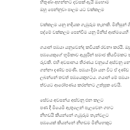
හිතුණා අහන්නට දවසක් ඇයි ඔහොම
ඔහු පෙන්නුවා පාලම යට වක්කලම
වක්කලම යනු නදියක ගැඹුරුම තැනකි. මිනිසුන් 
පද්මේ වක්කලම පෙන්වීම යනු මිනිස් ආත්මයෙහි ඇ
ගයාන් පඹයා යනුවෙන්ද කවියක් රචනා කරයි. 
පඹයෙකුගේ භූමිකාව ඇසුරින් සමාජ කියවීමකට තැ
රුවකි. එහි අවසානය තීරණය වනුයේ අස්වනු නෙලී
ගන්නා දණ්ඩ පමණි. පඹයා දිරා යන විට ඒ දණ්ඩ
ලබන්නේ තවත් පඹයෙකුහටය. ගයාන් මේ පඹයා ග
ත්වයට ආරෝපණය කරන්නට උත්සුක වෙයි.
සේවය අවසන්ය අස්වනු එන කලට
පණ දී මියෙමි ඇතුලෙන් පැලවෙන ගහට
නිහඩයි කියන්නේ ගැඹුරුම තැන්වලට
පඹයෙක් කියන්නේ නිහඩම මිනිහෙකුට