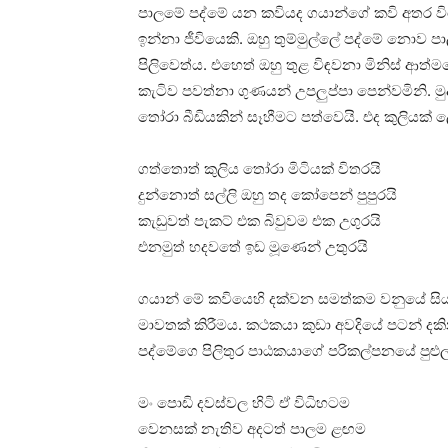
පාලමේ පද්මේ යන කවියද ගයාන්ගේ කවි අතර විශේ
ඉන්නා ජීවියෙකි. ඔහු තුම්මුල්ලේ පද්මේ නොව ප
පිලිවෙත්ය. එහෙත් ඔහු තුළ විඳවනා මිනිස් ආත
කැටිව පවත්නා ගුණයන් උපලුප්පා පෙන්වමිනි. 
තෝරා බීඩියකින් සෑහීමට පත්වෙයි. එද කුලියක
ගත්තොත් කුලිය තෝරා මිටියක් විතරයි
දුන්නොත් සල්ලි ඔහු තද කෝපෙන් පුපුරයි
කැඩුවත් පැකට් එක බිවුවම එක උගුරයි
එනමුත් හදවතේ ඉඩ මූණෙන් උතුරයි
ගයාන් මේ කවියෙහි දක්වන සමත්කම වනුයේ සිය 
මාවතක් කිරීමය. කථකයා කුඩා අවදියේ පටන් 
පද්මේගෙ පිලිතුර පාඨකයාගේ පරිකල්පනයේ පුළු
මං පොඩි දවස්වල හිටි ඒ විධිහටම
වෙනසක් නැතිව අදටත් පාලම ළඟම