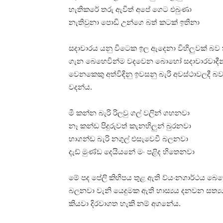
හැතිකරේ තරු ඇවිත් අපේ ගෙට එබුණා
නැතිවුනා පොඩි උන්ගෙ බත් කටක් ඉතිනා
සදාචාරය යනු විටෙක ඉල ඇදෙනා විහිලුවක් බ
ගැන බෙහෙවින්ම වදවෙන බොහෝ සදාචාරවාදීන් 
වෙනකෙකු අත්විඳිනු ඉවසනු බැරි අවස්ථාවලදී
වදන්ය.
මී කන්න බැරි රිලවු ගල් වලින් ගහනවා
නෑ කන්ඩ පිදුරුවත් කැනහිලුන් බුරනවා
හාගන්ඩ බැරි නගුල් එසැවෙවී බලනවා
දැඩ් මුණ්ඩ දෙයියනේ මං පළිද හිතෙනවා
මේ පද පේලි කිහිපය තුළ ඇති ව්යංනගාර්ථය බෙහෙ
බලනවා වැනි යෙදුමක ඇති හාස්‍යය දනවන සත්‍
කියවා දිරවාගත හැකි නම් අගනේය.