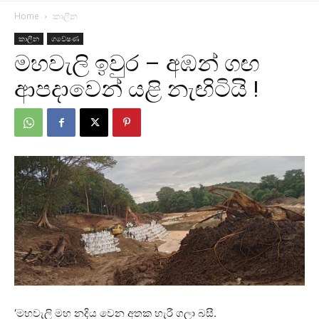
Home
කාලීන
කාලීන
ගවේෂණ
මහවැලි ඉවුර – අඹන් ගඟ
ආපදාවෙන් යළි නැඟිටියි !
‘මහවැලි මහ නදිය වෙන අතක හැරී ගලා බසී.