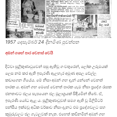
1957 දෙසැම්බර් 24 දිනමිණ පුවත්පත
අඹන් ගඟේ පාර වෙනස් වෙයි
දිට්වා සුළිකුණාටුවෙන් පසු ඇතිවූ ගංවතුරෙන්, ලෝක උරුමයක්
ලෙස නම් කර ඇති ඉපැරණි ඇලහැර අමුණ අසල වේල්ල
කඩාගෙන ගියේය. මේ නිසා අඹන් ගඟ දැන් යන්නේ වෙනත්
පාරක ය. අඹන් ගඟ මෙසේ වෙනත් පාරක යෑම නිසා ප්‍රදේශ රැසක
ජනතාවට ජලය සැපයෙන ජල මූලාශ්‍රයක් සිඳීයමින් තිබේ. ඒ,
ඉපැරණි යෝධ ඇළ ය. සුළිකුණාටුවත් සමග ඇති වූ මිලිමීටර්
පන්සීය ඉක්මවූ අධික වර්ෂාව නිසා දැනට එම ප්‍රදේශවලට සහ
කුඹුරුවලට ජල ගැටලුවක් නැත. එහෙත් කඩිනමින් අඹන් ගඟ