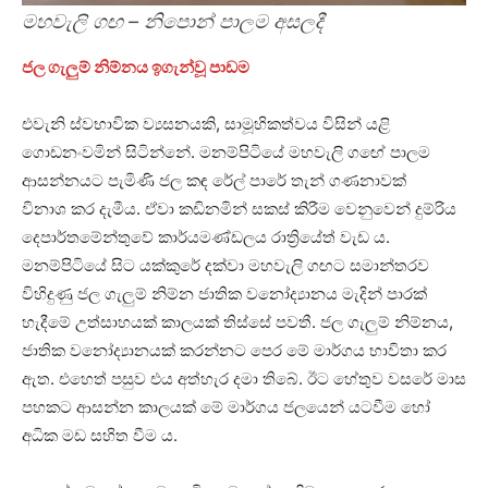
මහවැලි ගඟ – නිපොන් පාලම අසලදී
ජල ගැලුම් නිම්නය ඉගැන්වූ පාඩම
එවැනි ස්වභාවික ව්‍යසනයකි, සාමූහිකත්වය විසින් යළි
ගොඩනංවමින් සිටින්නේ. මනම්පිටියේ මහවැලි ගඟේ පාලම
ආසන්නයට පැමිණි ජල කඳ රේල් පාරේ තැන් ගණනාවක්
විනාශ කර දැමීය. ඒවා කඩිනමින් සකස් කිරීම වෙනුවෙන් දුම්රිය
දෙපාර්තමේන්තුවේ කාර්යමණ්ඩලය රාත්‍රියේත් වැඩ ය.
මනම්පිටියේ සිට යක්කුරේ දක්වා මහවැලි ගඟට සමාන්තරව
විහිදුණු ජල ගැලුම් නිම්න ජාතික වනෝද්‍යානය මැදින් පාරක්
හැදීමේ උත්සාහයක් කාලයක් තිස්සේ පවතී. ජල ගැලුම් නිම්නය,
ජාතික වනෝද්‍යානයක් කරන්නට පෙර මේ මාර්ගය භාවිතා කර
ඇත. එහෙත් පසුව එය අත්හැර දමා තිබේ. ඊට හේතුව වසරේ මාස
පහකට ආසන්න කාලයක් මේ මාර්ගය ජලයෙන් යටවීම හෝ
අධික මඩ සහිත වීම ය.