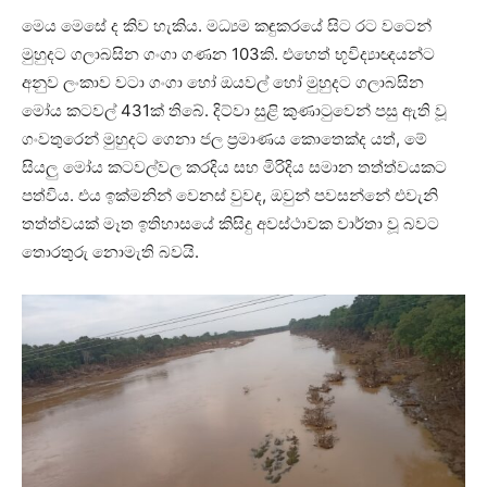
මෙය මෙසේ ද කිව හැකිය. මධ්‍යම කඳුකරයේ සිට රට වටෙන්
මුහුදට ගලාබසින ගංගා ගණන 103කි. එහෙත් භූවිද්‍යාඥයන්ට
අනුව ලංකාව වටා ගංගා හෝ ඔයවල් හෝ මුහුදට ගලාබසින
මෝය කටවල් 431ක් තිබේ. දිට්වා සුළි කුණාටුවෙන් පසු ඇති වූ
ගංවතුරෙන් මුහුදට ගෙනා ජල ප්‍රමාණය කොතෙක්ද යත්, මේ
සියලු මෝය කටවල්වල කරදිය සහ මිරිදිය සමාන තත්ත්වයකට
පත්විය. එය ඉක්මනින් වෙනස් වුවද, ඔවුන් පවසන්නේ එවැනි
තත්ත්වයක් මෑත ඉතිහාසයේ කිසිදු අවස්ථාවක වාර්තා වූ බවට
තොරතුරු නොමැති බවයි.