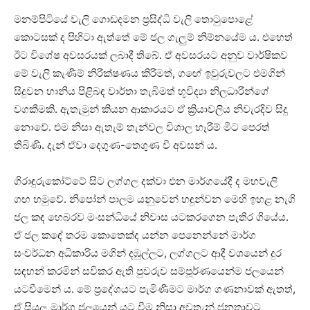
මනම්පිටියේ වැලි ගොඩදමන ප්‍රසිද්ධි වැලි තොටුපොළේ
කොටසක් ද පිහිටා ඇත්තේ මේ ජල ගැලුම් නිම්නයේම ය. එහෙත්
ඊට විශේෂ අවසරයක් ලබාදී තිබේ. ඒ අවසරයට අනුව වාර්ෂිකව
මේ වැලි කැණීම් නිරීක්ෂණය කිරීමත්, ගඟේ ඉවුරුවලට එමගින්
සිදුවන හානිය පිළිබඳ වාර්තා තැබීමත් භූවිද්‍යා නිලධාරීන්ගේ
වගකීමකි. ඇතැමුන් කියන ආකාරයට ඒ ක්‍රියාවලිය නිවැරදිව සිදු
නොවේ. එම නිසා ඇතැම් තැන්වල විශාල හෑරීම් මීට පෙරත්
තිබිණි. දැන් ඒවා දෙගුණ-තෙගුණ වී අවසන් ය.
ගිරාඳුරුකෝට්ටේ සිට ලග්ගල දක්වා එන මාර්ගයේදී ද මහවැලි
ගඟ හමුවේ. නිපෝන් පාලම යනුවෙන් හඳුන්වන මෙහි ඉහළ නැගි
ජල කඳ හෙබරව මංසන්ධියේ නිවාස යටකරගෙන පැතිර ගියේය.
ඒ ජල කඳේ තරම කොතෙක්ද යන්න පෙනෙන්නේ මාර්ග
සංවර්ධන අධිකාරිය මගින් දඹුල්ලට, ලග්ගලට ආදී වශයෙන් දුර
සඳහන් කරමින් සවිකර ඇති පුවරුව සම්පූර්ණයෙන්ම ජලයෙන්
යටවීමෙන් ය. මේ ප්‍රදේශයට පැමිණීමට මාර්ග ගණනාවක් ඇතත්,
ඒ සියලු මාර්ග ජලයෙන් යට වීම නිසා අවතැන් ජනතාවට