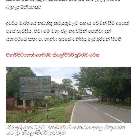
බැහැපු මිනිහෙක්.‘
දුම්රිය මාර්ගයේ නඩත්තු කටයුතුවලට සහාය වෙමින් සිටි අයෙක්
එසේ පැවසීය. ඒවා මේ මහා ජල කඳ විසින් පෙන්වා දුන්
යතාර්ථයේ කතා ය. හානිය අස්සේ මිනිස්සු ඇස් අරිමින් සිටිති.
මනම්පිටියෙන් හෙබරව කිලෝමීටර් පුවරුව වෙත
ගිරාඳුරුකෝට්ටේ හෙබරව මංසන්ධිය අසල වතුරෙන්
යට වූ කිලෝමීටර් පුවරුව