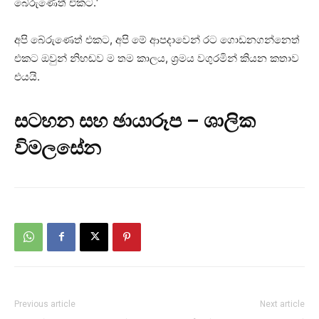
බේරුණෙත් එකට.‘
අපි බේරුණෙත් එකට, අපි මේ ආපදාවෙන් රට ගොඩනගන්නෙත්
එකට ඔවුන් නිහඬව ම තම කාලය, ශ්‍රමය වගුරමින් කියන කතාව
එයයි.
සටහන සහ ඡායාරූප – ශාලික
විමලසේන
Previous article
Next article