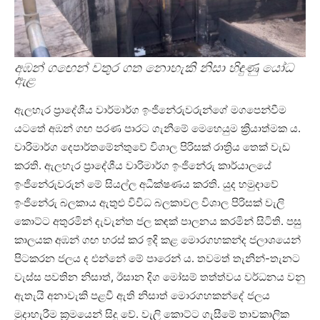
අඹන් ගඟෙන් වතුර ගත නොහැකි නිසා හිඳුණු යෝධ
ඇළ
ඇලහැර ප්‍රාදේශීය වාර්මාර්ග ඉංජිනේරුවරුන්ගේ මගපෙන්වීම
යටතේ අඹන් ගඟ පරණ පාරට ගැනීමේ මෙහෙයුම ක්‍රියාත්මක ය.
වාරිමාර්ග දෙපාර්තමේන්තුවේ විශාල පිරිසක් රාත්‍රිය තෙක් වැඩ
කරති. ඇලහැර ප්‍රාදේශීය වාරිමාර්ග ඉංජිනේරු කාර්යාලයේ
ඉංජිනේරුවරුන් මේ සියල්ල අධීක්ෂණය කරති. යුද හමුදාවේ
ඉංජිනේරු බලකාය ඇතුළු විවිධ බලකාවල විශාල පිරිසක් වැලි
කොට්ට අතුරමින් දැවැන්ත ජල කඳක් පාලනය කරමින් සිටිති. පසු
කාලයක අඹන් ගඟ හරස් කර ඉදි කළ මොරගහකන්ද ජලාශයෙන්
පිටකරන ජලය ද එන්නේ මේ පාරෙන් ය. තවමත් තැනින්-තැනට
වැස්ස පවතින නිසාත්, ඊසාන දිග මෝසම් තත්ත්වය වර්ධනය වනු
ඇතැයි අනාවැකි පළවී ඇති නිසාත් මොරගහකන්දේ ජලය
මුදාහැරීම ක්‍රමයෙන් සිදු වේ. වැලි කොට්ට ගැසීමේ තාවකාලික