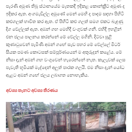
පැරණි අමුණ තිබූ ස්ථානයේම මෑතකදී ඉදිකළ කොන්ක්‍රීට් අමුණ ද
ඉදිකර ඇත. අංගමැඩිල්ල අමුණේ මෙන් මෙහි ද පාදම සඳහා පිහිටි
කළුගලක් භාවිත කර ඇත. ඒ පිහිටි කළු ගලත් සමග එකට බැඳුණු
දිග වේල්ලක් ඇත. අඹන් ගඟ මෙහිදී වංගුවක් ගනී. එහිදී ඉහළින්
එන ජලය පාලනය කරන්නේ මේ වේල්ල මගිනි. දිට්වා සුළි
කුණාටුවෙන් පැමිණි අඹන් ගඟේ සැඩ පහර මේ වේල්ලේ මීටර්
සීයක පමණ කොටසක් සම්පූර්ණයෙන් ම අතුරුදන් කළේය. මේ
නිසා දැන් අඹන් ගඟ වංගුවෙන් හැරෙන්නේ නැත. කැලෑවක් ලෙස
පැවැති භූමියක් මැද්දෙන් අලුත් පාරක ගලයි. එම නිසා දැන් යෝධ
ඇළට අඹන් ගඟේ ජලය ලබාගත නොහැකිය.
අවශ්‍ය තැනට අවශ්‍ය තීරණය