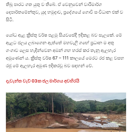
තිබූ පාරට ගත යුතු ව තිබේ. ඒ වෙනුවෙන් වාරිමාර්ග
දෙපාර්තමේන්තුව, යුද හමුදාව, ප්‍රදේශයේ ගොවි සංවිධාන එක් ව
සිටී.
යෝධ ඇළ ක්‍රිස්තු වර්ෂ පළමු සියවසේදී ඉදිකළ බව සැලකේ. මේ
ඇළට ජලය ලබාගෙන ඇත්තේ මහවැලි ගඟේ ප්‍රධාන ම අතු
ගංගාව ලෙස හැඳින්වෙන අඹන් ගඟ හරස් කර තැනූ ඇලහැර
අමුණෙන් ය. ක්‍රිස්තු වර්ෂ 67 – 111 කාලයේ මෙරට රජ කළ වසභ
රජු මේ ඇලහැර අමුණ ඉදිකරවූ බව සඳහන් වේ.
දැවැන්ත වැව් 03ක ජල මාර්ගය අවහිරයි