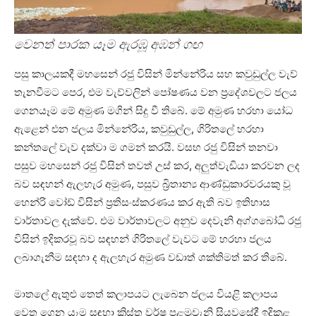
වෙනත් පාරක යෑම ඇරඹූ අඹන් ගඟ
පසු කාලයකදී මහසෙන් රජු විසින් මින්නේරිය සහ කවුඩුල්ල වැව්
තැනවීමට පෙර, එම වැව්වලින් පෝෂණය වන ප්‍රදේශවලට ජලය
ගෙනයෑම මේ අමුණ මගින් සිදු වී තිබේ. මේ අමුණ හරහා යෝධ
ඇළෙන් එන ජලය මින්නේරිය, කවුඩුල්ල, ගිරිතලේ හරහා
කන්තලේ වැව දක්වා ම ගමන් කරයි. වසභ රජු විසින් තනවා
පසුව මහසෙන් රජු විසින් තවත් උස් කර, අලුත්වැඩියා කරවන ලද
බව සඳහන් ඇලහැර අමුණ, පසුව බ්‍රිතාන්‍ය ආණ්ඩුකාරවරයකු වූ
හෙන්රි වෝඩ් විසින් ප්‍රතිසංස්කරණය කර ඇති බව ඉතිහාස
වාර්තාවල දැක්වේ. එම වාර්තාවලට අනුව දෙවැනි අග්ගබෝධි රජු
විසින් ඉදිකරවූ බව සඳහන් ගිරිතලේ වැවට මේ හරහා ජලය
ලබාගැනීම සඳහා ද ඇලහැර අමුණ වඩාත් ශක්තිමත් කර තිබේ.
මාතලේ ඇතුළු තෙත් කලාපයට ලැබෙන ජලය වියළි කලාපය
වෙත ගෙන යෑම සඳහා ක්‍රිස්තු වර්ෂ පළමුවැනි සියවසේදී ඉදිකළ