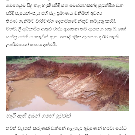
මෙහෙයුම සිදු කළ හැකි පරිදි සහ මොරගහකන්ද සුරක්ෂිත වන
පරිදි පැයෙන්-පැය එහි ජල ප්‍රමාණය මනිමින් අවශ්‍ය
තීරණ ගැනීමට වාරිමාර්ග දෙපාර්තමේන්තුව කටයුතු කරයි.
මහවැලි අධිකාරිය ඇතුළු රාජ්‍ය ආයතන තම ආයතන සතු බැකෝ
යන්ත්‍ර මෙහි ගෙනැවිත් ඇත. පෞද්ගලික ආයතන ද ඊට හැකි
උපරිමයෙන් සහාය දක්වයි.
හෑරී ඇති අඹන් ගඟේ ඉවුරක්
තවත් වැදගත් කරුණක් වන්නේ ඇලහැර අමුණෙන් හරවා යෝධ