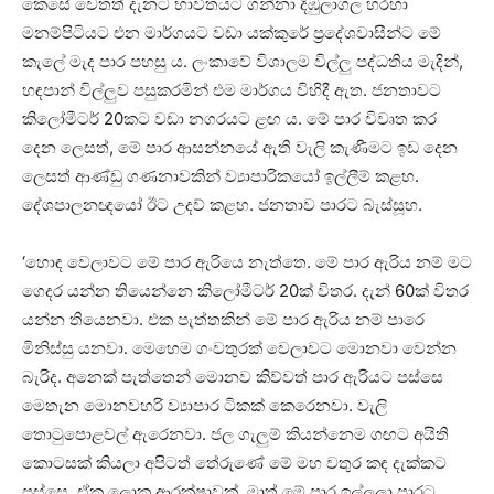
කෙසේ වෙතත් දැනට භාවිතයට ගන්නා දිඹුලාගල හරහා
මනම්පිටියට එන මාර්ගයට වඩා යක්කුරේ ප්‍රදේශවාසීන්ට මේ
කැලේ මැද පාර පහසු ය. ලංකාවේ විශාලම විල්ලු පද්ධතිය මැදින්,
හඳපාන් විල්ලුව පසුකරමින් එම මාර්ගය විහිදී ඇත. ජනතාවට
කිලෝමීටර් 20කට වඩා නගරයට ළඟ ය. මේ පාර විවෘත කර
දෙන ලෙසත්, මේ පාර ආසන්නයේ ඇති වැලි කැණීමට ඉඩ දෙන
ලෙසත් ආණ්ඩු ගණනාවකින් ව්‍යාපාරිකයෝ ඉල්ලීම් කළහ.
දේශපාලනඥයෝ ඊට උදව් කළහ. ජනතාව පාරට බැස්සූහ.
‘හොඳ වෙලාවට මේ පාර ඇරියෙ නැත්තෙ. මේ පාර ඇරිය නම් මට
ගෙදර යන්න තියෙන්නෙ කිලෝමීටර් 20ක් විතර. දැන් 60ක් විතර
යන්න තියෙනවා. එක පැත්තකින් මේ පාර ඇරිය නම් පාරෙ
මිනිස්සු යනවා. මෙහෙම ගංවතුරක් වෙලාවට මොනවා වෙන්න
බැරිද. අනෙක් පැත්තෙන් මොනව කිව්වත් පාර ඇරියට පස්සෙ
මෙතැන මොනවහරි ව්‍යාපාර ටිකක් කෙරෙනවා. වැලි
තොටුපොළවල් ඇරෙනවා. ජල ගැලුම් කියන්නෙම ගඟට අයිති
කොටසක් කියලා අපිටත් තේරුණේ මේ මහ වතුර කඳ දැක්කට
පස්සෙ. ඒක ලොකු ආරක්ෂාවක්. මාත් මේ පාර ඉල්ලලා පාරට