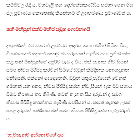
කම්බිවල රැඳී ය. මහවැලි ගඟ දෙහිඅත්තකණ්ඩිය හරහා ගෙන ගිය
ජල ප්‍රමාණය කොතෙක්ද කියන්නට ඒ උදාහරණය ප්‍රමාණවත් ය.
තනි මිනිසුන් එක්ව මිනිස් සමූහ ගොඩනගයි
දකුණෙන්, රට වටෙන් උඩරටට ආදරය ගෙන එමින් සිටින විට,
විශේෂයෙන් සඳහන් නොවූ ඡායාරූපයක් ගැනීම පවා ප්‍රතික්ෂේප
කළ තනි මිනිසුන්ගේ අපූර්ව වැඩ ද විය. එක් තැනක නිවැසියන්
සමග නිවස පිරිසිදු කරමින් සිටියේ ඔවුන් කිසිදිනක නොහඳුනන
මිනිසෙකි. එක්කෝ දෙදෙනෙකි. ඔවුන් යතුරුපැදියෙන් වෙනත්
ගමනක් යන අතර, නිවස පිරිසිදු කරන නිවැසියන් දැක ඊට සහාය
වීමට තීරණය කර තිබිණි. තවත් තැනක සිය දරුවන් ද සමග
නිවාස පිරිසිදු කරන්නට පැමිණි මව්පියන් ය. තවත් තැනක උසස්
පෙළ දරුවන් කණ්ඩායමක් සමග නිවාස පිරිසිදු කරන ගුරුවරුන්
ය.
‘හැමතැනම ඉන්නෙ මගේ අය‘