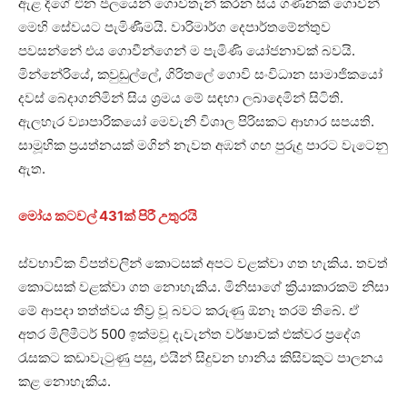
ඇළ දිගේ එන ජලයෙන් ගොවිතැන් කරන සිය ගණනක් ගොවීන්
මෙහි සේවයට පැමිණීමයි. වාරිමාර්ග දෙපාර්තමේන්තුව
පවසන්නේ එය ගොවීන්ගෙන් ම පැමිණි යෝජනාවක් බවයි.
මින්නේරියේ, කවුඩුල්ලේ, ගිරිතලේ ගොවි සංවිධාන සාමාජිකයෝ
දවස් බෙදාගනිමින් සිය ශ්‍රමය මේ සඳහා ලබාදෙමින් සිටිති.
ඇලහැර ව්‍යාපාරිකයෝ මෙවැනි විශාල පිරිසකට ආහාර සපයති.
සාමූහික ප්‍රයත්නයක් මගින් නැවත අඹන් ගඟ පුරුදු පාරට වැටෙනු
ඇත.
මෝය කටවල් 431ක් පිරී උතුරයි
ස්වභාවික විපත්වලින් කොටසක් අපට වළක්වා ගත හැකිය. තවත්
කොටසක් වළක්වා ගත නොහැකිය. මිනිසාගේ ක්‍රියාකාරකම් නිසා
මේ ආපදා තත්ත්වය තීව්‍ර වූ බවට කරුණු ඕනෑ තරම් තිබේ. ඒ
අතර මිලිමීටර් 500 ඉක්මවූ දැවැන්ත වර්ෂාවක් එක්වර ප්‍රදේශ
රැසකට කඩාවැටුණු පසු, එයින් සිදුවන හානිය කිසිවකුට පාලනය
කළ නොහැකිය.