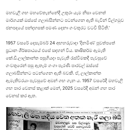
මහවැලි ගඟ මහවේතැන්නේදී උතුරා යෑම නිසා වෙනත්
මාර්ගයක් ඔස්සේ ගලාබසින්නට පටන්ගෙන ඇති බැවින් විල්ගමුව
ජනපදයේ පන්දහසක් පමණ දෙනා ගංවතුරට වටවී සිටිති.’
1957 වසරේ දෙසැම්බර් 24 අඟහරුවාදා ‘දිනමිණ’ පුවත්පතේ
ප්‍රධාන ශීර්ෂපාඨයේ එසේ සඳහන් විය. කෘෂිකර්ම ඇමැති
කේ.ඩී.ලාල්කාන්ත පසුගියදා පැවැති රැස්වීමකදී පැවසුවේ
ගංවතුරෙන් පසු ඇතැම් ගංගා පැරණි පාරවල් ඔස්සේ
ගලාබසින්නට පටන්ගෙන ඇති බවකි. ඒ, ලාල්කාන්ත
ඇමැතිවරයා පැවසුවේ අඹන් ගඟ ගැන ය. 1957 වසරේදී මහවැලි
ගඟ පාර වෙනස් කළාක් මෙන්, 2025 වසරේදී අඹන් ගඟ පාර
වෙනස් කර ඇත.