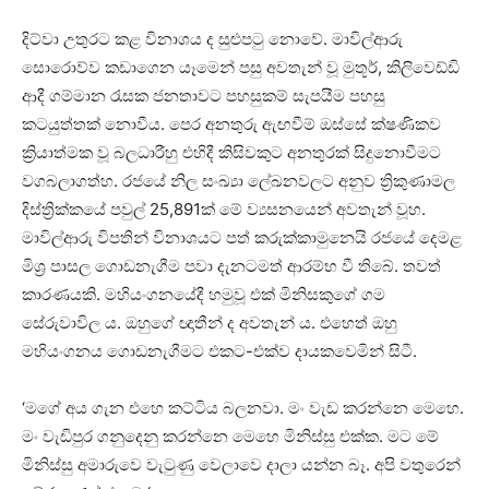
දිට්වා උතුරට කළ විනාශය ද සුළුපටු නොවේ. මාවිල්ආරු
සොරොව්ව කඩාගෙන යෑමෙන් පසු අවතැන් වූ මුතූර්, කිලිවෙඩ්ඩි
ආදී ගම්මාන රැසක ජනතාවට පහසුකම් සැපයීම පහසු
කටයුත්තක් නොවීය. පෙර අනතුරු ඇඟවීම් ඔස්සේ ක්ෂණිකව
ක්‍රියාත්මක වූ බලධාරීහු එහිදී කිසිවකුට අනතුරක් සිදුනොවීමට
වගබලාගත්හ. රජයේ නිල සංඛ්‍යා ලේඛනවලට අනුව ත්‍රිකුණාමල
දිස්ත්‍රික්කයේ පවුල් 25,891ක් මේ ව්‍යසනයෙන් අවතැන් වූහ.
මාවිල්ආරු විපතින් විනාශයට පත් කරුක්කාමුනෙයි රජයේ දෙමළ
මිශ්‍ර පාසල ගොඩනැගීම පවා දැනටමත් ආරම්භ වී තිබේ. තවත්
කාරණයකි. මහියංගනයේදී හමුවූ එක් මිනිසකුගේ ගම
සේරුවාවිල ය. ඔහුගේ ඥාතීන් ද අවතැන් ය. එහෙත් ඔහු
මහියංගනය ගොඩනැගීමට එකට-එක්ව දායකවෙමින් සිටී.
‘මගේ අය ගැන එහෙ කට්ටිය බලනවා. මං වැඩ කරන්නෙ මෙහෙ.
මං වැඩිපුර ගනුදෙනු කරන්නෙ මෙහෙ මිනිස්සු එක්ක. මට මේ
මිනිස්සු අමාරුවෙ වැටුණු වෙලාවෙ දාලා යන්න බෑ. අපි වතුරෙන්