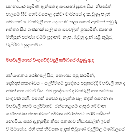
සහනාධාර පැමිණ ඇත්තේ ද බොහෝ ප්‍රමාද වීය. නිපෝන්
පාලමේ සිට හෙට්ටිපොල දක්වා මාර්ගයේ ද කැඩුණු තැන්
බොහෝ ය. මහවැලි ගඟ දෙගොඩ තලා ගොස් ඇත්තේ කුඹුරු
අක්කර සිය ගණනක් වැලි සහ මඩවලින් පුරවමිනි. එහෙත්
මිනිසුන් පරාජය වීමට සූදානම් නැත. ඔවුහු දැන් යළි කුඹුරු
වැපිරීමට සූදානම් ය.
මහවැලි ගඟේ වංගුවේදී විදුලි කම්බියේ රැඳුණු ඇඳ
මහියංගනය රෝහලේ සිට, හෙබරව පසු කරමින්,
දෙහිඅත්තකණ්ඩිය – සල්පිටිගම ප්‍රදේශය පසුකරද්දී මහවැලි ගඟ ද
අඹන් ගඟ මෙන් විය. එම ප්‍රදේශයේ ද මහවැලි ගඟ තරමක
වංගුවක් ගනී. එහෙත් මෙවර දැවැන්ත ජල කඳක් රැගෙන ආ
මහවැලි ගඟට සල්පිටිගම, රන්හෙළගම ඇතුළු ගම්මාන
ගණනාවක ජනතාවගේ නිවාස බේරන්නට තරම් හයියක්
නොවීය. පෙර දැනුම්දීම් නිසා ජනතාව නිවාසවලින් ඉවත්
වී සිටියේය. එහි එක් නිවසක ඇඳක් තිබුණේ විදුලිබල මණ්ඩලයේ