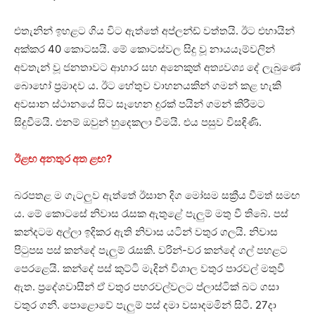
එතැනින් ඉහළට ගිය විට ඇත්තේ අප්ලන්ඩ් වත්තයි. ඊට එහායින්
අක්කර 40 කොටසයි. මේ කොටස්වල සිදු වූ නායයෑම්වලින්
අවතැන් වූ ජනතාවට ආහාර සහ අනෙකුත් අත්‍යවශ්‍ය දේ ලැබුණේ
බොහෝ ප්‍රමාදව ය. ඊට හේතුව වාහනයකින් ගමන් කළ හැකි
අවසාන ස්ථානයේ සිට සෑහෙන දුරක් පයින් ගමන් කිරීමට
සිදුවීමයි. එනම් ඔවුන් හුදෙකලා වීමයි. එය පසුව විසඳිණි.
ඊළඟ අනතුර අත ළඟ?
බරපතළ ම ගැටලුව ඇත්තේ ඊසාන දිග මෝසම සක්‍රීය වීමත් සමඟ
ය. මේ කොටසේ නිවාස රැසක ඇතුළේ පැලුම් මතු වී තිබේ. පස්
කන්දටම අල්ලා ඉදිකර ඇති නිවාස යටින් වතුර ගලයි. නිවාස
පිටුපස පස් කන්දේ පැලුම් රැසකි. වරින්-වර කන්දේ ගල් පහළට
පෙරළෙයි. කන්දේ පස් කුට්ටි මැදින් විශාල වතුර පාරවල් මතුවී
ඇත. ප්‍රදේශවාසීන් ඒ වතුර පහරවල්වලට ප්ලාස්ටික් බට ගසා
වතුර ගනී. පොළොවේ පැලුම් පස් දමා වසාදමමින් සිටී. 27දා