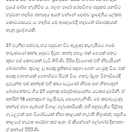
වූයේ මාර්ග නැතිවීම ය. ගලහ පාරේ සරසවිගම පසුකර යනවිට
හමුවන හදබිම ජනපදය අයත් වන්නේ දොළුව ප්‍රාදේශීය ලේකම්
කොට්ඨාසයට ය. හදබිම මේ ආපදාවේදී හදවතේ ස්මාරකයක්
තැනූ ප්‍රදේශයකි.
27 වැනිදා පස්වරු හය පසුවන විට ඇසුණු කෑගැසීමට ගමේ
තරුණයෝ කන්ද දෙසට දිවූහ. කන්ද පහළ එක් ගෙයක් මතට
කුඩා පස් කොටසක් වැටී තිබිණි. පිරිස දිවගොස් එහි නිවැසියන්
බේරාගත්හ. තුවාල වූ අයකු ප්‍රතිකාර සඳහා ගෙන යා යුතු විය. එක්
අයකු වාහනයක් ගෙනඒමට පිටත් විය. ගතවූ ඊළඟ විනාඩියේදී
දැවැන්ත පස් කන්දක් එහි කඩා වැටුණේ නිවස සහ හිතවතුන්
බේරාගන්නට ගිය 27 දෙනකු සම්පූර්ණයෙන්ම යටකර දමමිනි. ඒ
අතරින් 18 දෙනකුගේ මළසිරුරු සොයාගැනිණි. මේ කඩාවැටුණු
කන්දේ එහා පැත්තේ විශාල ගල්කොරියකි. එහි අනුමැතිය පිළිබඳ
ගැටලුවක් සහ විරෝධයක් නිසා කාලයක් නැවතී තිබුණත්, පසුගිය
කාලයේ නැවත ආරම්භ කර ඇත. ඒ කියන්නේ ගල්බෝර දිනපතා
ඒ කන්දේ පිපිරිණි.