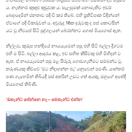
ය. නැත්නම් කුකුළු කූඩුවක ය. සැලසුමක් නොමැතිව ඉඩම්
බෙදාදෙමින් ජනතාව පදිංචි කර තිබේ. එහි ප්‍රතිවිපාක විඳින්නේ
ඒවාගේ පදිංචිකරුවන් ය. අවුරුදු 16ක දරුවකු ද පස් කොටසින්
යට වූ නිවසේ සිටි පුද්ගලයන් බේරන්නට ගොස් මියගොස් ඇත.
නිල්ලඹ, කුරුස හන්දියේ නායයෑමෙන් පසු එහි සිටි බල්ලා දිගටම
එහි ම සිටී. බල්ලා ආදරය කළ, ඉව සහිත කිසිවකු එහි මිහිදන් ව
ඇත. ඒ නායයෑමෙන් පසු මළ සිරුරු ගොඩගැනීමට සම්බන්ධ වූ
තරුණයකු කිව්වේ ‘මට නිදාගන්න බෑ’ යනුවෙන් පමණි. යාන්තම්
පණ ගැහෙමින් තිබියදී පස් අතරින් උඩට ගත් අයකු, ඔහුගේ අතේදී
මියගොස් තිබිණි.
‘ඔතැන්ට පේන්නෙ නෑ – මෙතැන්ට එන්න’