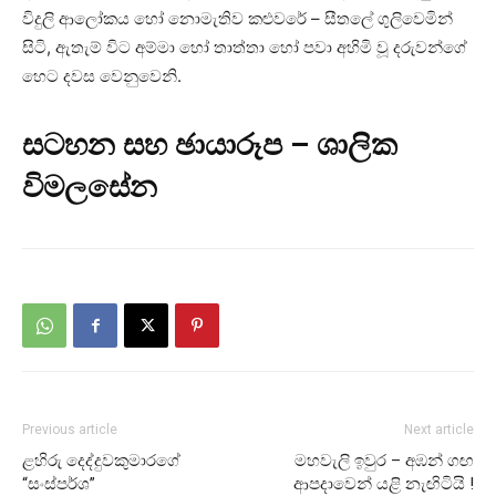
විදුලි ආලෝකය හෝ නොමැතිව කළුවරේ – සීතලේ ගුලිවෙමින්
සිටි, ඇතැම් විට අම්මා හෝ තාත්තා හෝ පවා අහිමි වූ දරුවන්ගේ
හෙට දවස වෙනුවෙනි.
සටහන සහ ඡායාරූප – ශාලික
විමලසේන
Previous article
Next article
ළහිරු දෙද්දුවකුමාරගේ
මහවැලි ඉවුර – අඹන් ගඟ
“සංස්පර්ශ”
ආපදාවෙන් යළි නැඟිටියි !