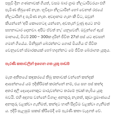
පසුවී දින ගණනාවක් ගියත්, වසම බාර ග්‍රාම නිලධාරිවරයා එහි
පැමිණ තිබුණේ නැත. භූවිද්‍යා නිලධාරීන් හෝ වෙනත් රජයේ
නිලධාරීන් ද පැමිණ නැත. අවදානම ගැන කී විට, ඔවුන්
කියන්නේ ‘අපි කොහෙටද යන්නෙ, අවතැන් වුණු අයට නම්
සහනාධාර දෙනවා. අපිට ඒවත් නෑ’ යනුවෙනි. ඔවුන්ගේ ඇස්
මානයේ, මීටර් 200 – 300ක දුරින් ජීවිත 27ක් පස් යට අවසන්
ගමන් ගියේය. මිනිසුන් බේරන්නට ගොස් මියගිය ඒ ජීවිත
වෙනුවෙන් ස්මාරකයක් හෝ හදන්නට මේ ජීවිත බේරාගත යුතුය.
පැරණි කතාවලින් ඉගෙන ගත යුතු පාඩම්
මෑත අතීතයේ කඳුකරයේ තිබූ කතාවක් වන්නේ කන්දක්
ආසන්නයේ යම් ඉදිකිරීමක් කරන්නේ නම්, එය සහ පස් කන්ද
අතර අලි දෙදෙනෙකුට මාරුවන්නට තරමේ ඉඩක් තැබිය යුතු
බවයි. එහි අදහස වන්නේ විශාල අනතුරු නැතත්, කුඩා ප්‍රමාණයේ
අනතුරු වළක්වා ගැනීමත්, කන්දට හානි සිදුවීම වළක්වා ගැනීමත්
ය. ඉදිරි සැලසුම් සකස් කිරීමේදී මේ පැරණි කතා වැදගත් වේ.