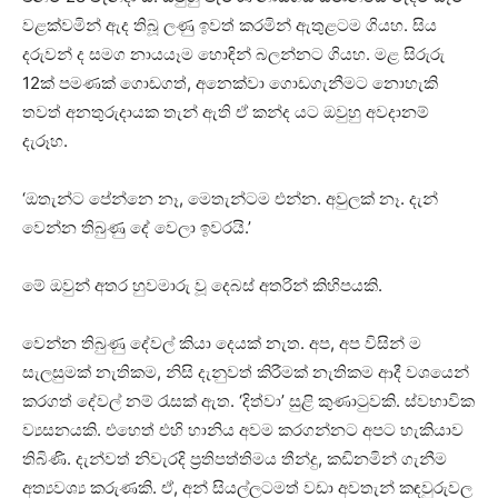
වළක්වමින් ඇද තිබූ ලණු ඉවත් කරමින් ඇතුළටම ගියහ. සිය
දරුවන් ද සමග නායයෑම හොඳින් බලන්නට ගියහ. මළ සිරුරු
12ක් පමණක් ගොඩගත්, අනෙක්වා ගොඩගැනීමට නොහැකි
තවත් අනතුරුදායක තැන් ඇති ඒ කන්ද යට ඔවුහු අවදානම්
දැරූහ.
‘ඔතැන්ට පේන්නෙ නෑ, මෙතැන්ටම එන්න. අවුලක් නෑ. දැන්
වෙන්න තිබුණු දේ වෙලා ඉවරයි.’
මේ ඔවුන් අතර හුවමාරු වූ දෙබස් අතරින් කිහිපයකි.
වෙන්න තිබුණු දේවල් කියා දෙයක් නැත. අප, අප විසින් ම
සැලසුමක් නැතිකම, නිසි දැනුවත් කිරීමක් නැතිකම ආදී වශයෙන්
කරගත් දේවල් නම් රැසක් ඇත. ‘දිත්වා’ සුළි කුණාටුවකි. ස්වභාවික
ව්‍යසනයකි. එහෙත් එහි හානිය අවම කරගන්නට අපට හැකියාව
තිබිණි. දැන්වත් නිවැරදි ප්‍රතිපත්තිමය තීන්දු, කඩිනමින් ගැනීම
අත්‍යවශ්‍ය කරුණකි. ඒ, අන් සියල්ලටමත් වඩා අවතැන් කඳවුරුවල