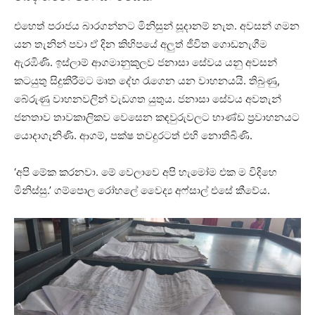
එහෙත් පරාජය බාරගන්නට මිනිසුන් සූදානම් නැත. අවසන් ගමන
යන තැනින් පවා ඒ දින කිහිපයේ අලුත් ජීවිත ගොඩනැගීම
ඇරඹිණි. ඉස්ලාම් ආගමානුකූලව ජනාසා සේවය යනු අවසන්
කටයුතු සිදුකිරීමට මෘත දේහ රැගෙන යන වාහනයයි. තිබුණු,
බේරුණු වාහනවලින් වැඩගත යුතුය. ජනාසා සේවය අවතැන්
ජනතාව තාවකාලිකව වෙසෙන කඳවුරුවලට භාණ්ඩ ප්‍රවාහනයට
යොදාගැනිණි. ආගම්, පක්ෂ තවදුරටත් එහි නොතිබිණි.
‘අපි මේක කරනවා. මේ වෙලාවෙ අපි හැමෝම එක ම විදිහෙ
මිනිස්සු.’ ගම්පොල රෝහලේ වෛද්‍ය අෆ්සාල් එසේ කීවේය.