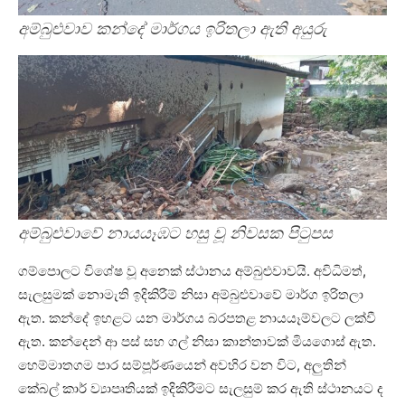
අම්බුළුවාව කන්දේ මාර්ගය ඉරිතලා ඇති අයුරු
අම්බුළුවාවේ නායයෑඹට හසු වූ නිවසක පිටුපස
ගම්පොලට විශේෂ වූ අනෙක් ස්ථානය අම්බුළුවාවයි. අවිධිමත්,
සැලසුමක් නොමැති ඉදිකිරීම් නිසා අම්බුළුවාවේ මාර්ග ඉරිතලා
ඇත. කන්දේ ඉහළට යන මාර්ගය බරපතළ නායයෑම්වලට ලක්වී
ඇත. කන්දෙන් ආ පස් සහ ගල් නිසා කාන්තාවක් මියගොස් ඇත.
හෙම්මාතගම පාර සම්පූර්ණයෙන් අවහිර වන විට, අලුතින්
කේබල් කාර් ව්‍යාපෘතියක් ඉදිකිරීමට සැලසුම් කර ඇති ස්ථානයට ද