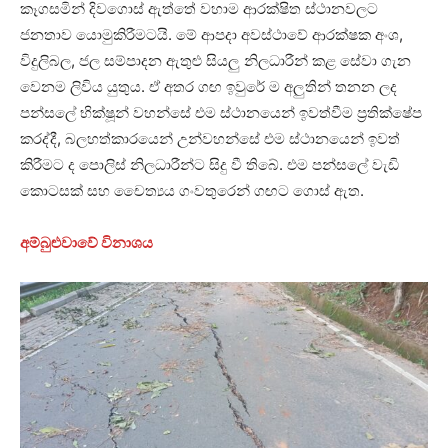
කෑගසමින් දිවගොස් ඇත්තේ වහාම ආරක්ෂිත ස්ථානවලට
ජනතාව යොමුකිරීමටයි. මේ ආපදා අවස්ථාවේ ආරක්ෂක අංශ,
විදුලිබල, ජල සම්පාදන ඇතුළු සියලු නිලධාරීන් කළ සේවා ගැන
වෙනම ලිවිය යුතුය. ඒ අතර ගඟ ඉවුරේ ම අලුතින් තනන ලද
පන්සලේ භික්ෂූන් වහන්සේ එම ස්ථානයෙන් ඉවත්වීම ප්‍රතික්ෂේප
කරද්දී, බලහත්කාරයෙන් උන්වහන්සේ එම ස්ථානයෙන් ඉවත්
කිරීමට ද පොලිස් නිලධාරීන්ට සිදු වී තිබේ. එම පන්සලේ වැඩි
කොටසක් සහ චෛත්‍යය ගංවතුරෙන් ගඟට ගොස් ඇත.
අම්බුළුවාවේ විනාශය