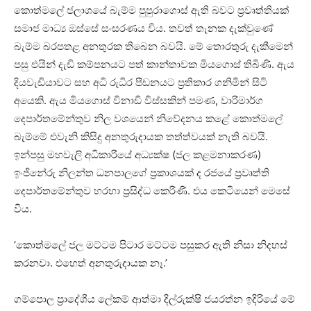
කොත්මලේ ජලාශයේ බැම්ම පුපුරාගොස් ඇති බවට ප්‍රවෘත්තියක්
සමාජ මාධ්‍ය ඔස්සේ සංසරණය විය. තවත් තැනක දැක්වුණේ
බැම්ම බරපතළ අනතුරක තිබෙන බවයි. මේ තොරතුරු දැකීමෙන්
පසු එයින් දැඩි කම්පනයට පත් කාන්තාවක මියගොස් තිබිණි. ඇය
දියවැඩියාවට සහ අධි රුධිර පීඩනයට ප්‍රතිකාර ගනිමින් සිටි
අයෙකි. ඇය මියගොස් විනාඩි විස්සකින් පමණ, වාරිමාර්ග
දෙපාර්තමේන්තුව නිල වශයෙන් නිවේදනය කළේ කොත්මලේ
බැම්මේ එවැනි කිසිදු අනතුරුදායක තත්ත්වයක් නැති බවයි.
ඉන්පසු මහවැලි අධිකාරියේ අධ්‍යක්ෂ (ජල කළමනාකරණ)
ඉංජිනේරු නිලන්ත ධනපාලගේ ප්‍රකාශයක් ද රජයේ ප්‍රවෘත්ති
දෙපාර්තමේන්තුව හරහා ප්‍රසිද්ධ කෙරිණි. එය කෙටියෙන් මෙසේ
විය.
‘කොත්මලේ ජල මට්ටම පිටාර මට්ටම පසුකර ඇති නිසා නිදහස්
කරනවා. එහෙත් අනතුරුදායක නෑ.’
ගම්පොල ප්‍රාදේශීය ලේකම් ආත්මා දිල්රුක්ෂි ජයරත්න ඉදිරියේ මේ