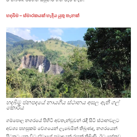
හදබිම – ස්මාරකයක් හැදිය යුතු තැනක්
හදබිම ජනපදයේ නායගිය ස්ථානය අසල ඇති ගල්
කොරිය
ගම්පොල නගරයේ පිහිටි අවතැන්වූවන් රැඳී සිටි ස්ථානවලට
අවශ්‍ය පහසුකම් වේගයෙන් ලැබෙමින් තිබුණද, නගරයෙන්
පිටතට යන විට ඒවාගේ ප්‍රමාදයන් රැසක් තිබිණි. ඊට හේතුව