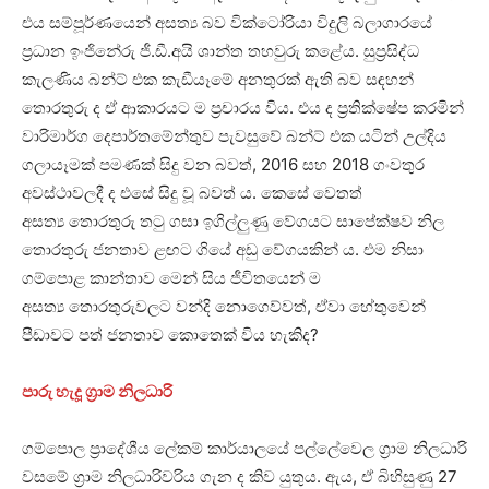
එය සම්පූර්ණයෙන් අසත්‍ය බව වික්ටෝරියා විදුලි බලාගාරයේ
ප්‍රධාන ඉංජිනේරු ජී.ඩී.අයි ශාන්ත තහවුරු කළේය. සුප්‍රසිද්ධ
කැලණිය බන්ට් එක කැඩීයෑමේ අනතුරක් ඇති බව සඳහන්
තොරතුරු ද ඒ ආකාරයට ම ප්‍රචාරය විය. එය ද ප්‍රතික්ෂේප කරමින්
වාරිමාර්ග දෙපාර්තමේන්තුව පැවසුවේ බන්ට් එක යටින් උල්දිය
ගලායෑමක් පමණක් සිදු වන බවත්, 2016 සහ 2018 ගංවතුර
අවස්ථාවලදී ද එසේ සිදු වූ බවත් ය. කෙසේ වෙතත්
අසත්‍ය තොරතුරු තටු ගසා ඉගිල්ලුණු වේගයට සාපේක්ෂව නිල
තොරතුරු ජනතාව ළඟට ගියේ අඩු වේගයකින් ය. එම නිසා
ගම්පොළ කාන්තාව මෙන් සිය ජීවිතයෙන් ම
අසත්‍ය තොරතුරුවලට වන්දි නොගෙව්වත්, ඒවා හේතුවෙන්
පීඩාවට පත් ජනතාව කොතෙක් විය හැකිද?
පාරු හැදූ ග්‍රාම නිලධාරි
ගම්පොල ප්‍රාදේශීය ලේකම් කාර්යාලයේ පල්ලේවෙල ග්‍රාම නිලධාරි
වසමේ ග්‍රාම නිලධාරිවරිය ගැන ද කිව යුතුය. ඇය, ඒ බිහිසුණු 27