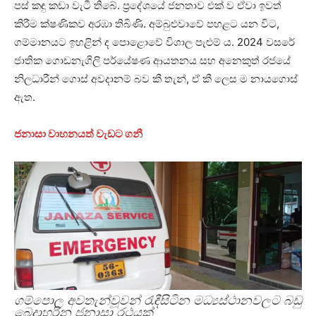
පස් කඳු කඩා වැටී තිබේ. ප්‍රදේශයේ ජනතාව එක් ව ඒවා ඉවත්
කිරීම ක්ෂණිකව අරඹා තිබිණි. අම්බුළුවාවේ පහළට යන විට,
ගම්මානයට ඉහළින් ද පොළොවේ විශාල පැළුම් ය. 2024 වසරේ
ජාතික ගොඩනැගිලි පර්යේෂණ ආයතනය සහ අනෙකුත් රජයේ
නිලධාරීන් ගොස් අවදානම් බව කී තැන්, ඒ කී ලෙස ම නායගොස්
ඇත.
ජනාසා වාහනයත් වැඩට ගනී
ගම්පොල අවතැන්වූවන් රැඳීසිටින මධ්‍යස්ථානවලට බඩු
බෙදාහරින ජනාසා රථයක්