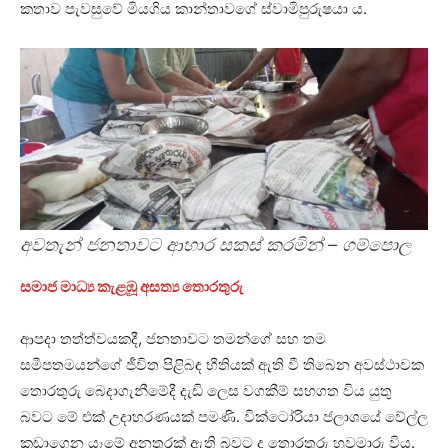
කතාව පැවසුවේ මියගිය කාන්තාවගේ ස්වාමිපුරුෂයා ය.
අවතැන් ජනතාවට ආහාර සකස් කරමින් – ගම්පොල
සමාජ මාධ්‍ය කැළඹූ අසත්‍ය තොරතුරු
ආපදා තත්ත්වයකදී, ජනතාවට තමන්ගේ සහ තම
සමීපතමයන්ගේ ජීවිත පිළිබඳ භීතියක් ඇති වී තිබෙන අවස්ථාවක
තොරතුරු බෙදාගැනීමේදී දැඩි ලෙස වගකීම් සහගත විය යුතු
බවට මේ එක් උදාහරණයක් පමණි. වික්ටෝරියා ජලාශයේ වේල්ල
කඩාගෙන යෑමේ අනතුරක් ඇති බවට ද තොරතුරු හුවමාරු විය.