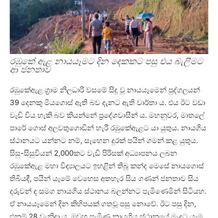
රඹුකේ ඇළ නායයෑමට දින දෙකකට පසු එය බැලීමට
ආ ජනතාව
රඹුකේඇළ ග්‍රාම නිලධාරි වසමේ සිදු වූ නායයෑමෙන් පුද්ගලයන්
39 දෙනකු මියගොස් ඇති බව දැනට ඇති වාර්තා ය. එය ඊට වඩා
වැඩි විය හැකි බව කියන්නේ ප්‍රදේශවාසීන් ය. මහනුවර, මාතලේ
පාරේ ගොස් අලවතුගොඩින් හැරී රඹුකේඇළට යා යුතුය. නායගිය
ස්ථානයට යන්නට නම්, සෑහෙන දුරක් පයින් ගමන් කළ යුතුය.
සිසු-සිසුවියන් 2,000කට වැඩි පිරිසක් අධ්‍යාපනය ලබන
රඹුකේඇළ මහා විද්‍යාලයට ඉහළින් තිබූ කන්ද මෙසේ නායගොස්
තිබියදී, පයින් යෑමේ වෙහෙස අතහැර සිය ගණන් ජනතාව සිය
දරුවන් ද සමග නායගිය ස්ථානය බලන්නට පැමිණෙමින් සිටියහ.
ඒ නායයෑමෙන් දින කිහිපයක් ගතවූ පසු නොවේ. ඊට පසු දින,
එනම් 28 වැනිදා ය. ඔවුහු පැමිණ නායගිය ස්ථානයේ මැදට යෑම