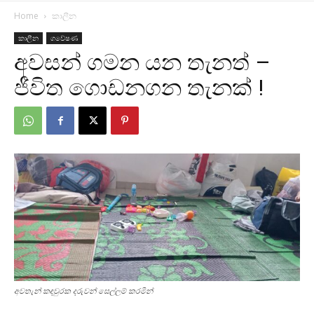
Home
කාලීන
කාලීන
ගවේෂණ
අවසන් ගමන යන තැනත් –
ජීවිත ගොඩනගන තැනක් !
අවතැන් කඳවුරක දරුවන් සෙල්ලම් කරමින්