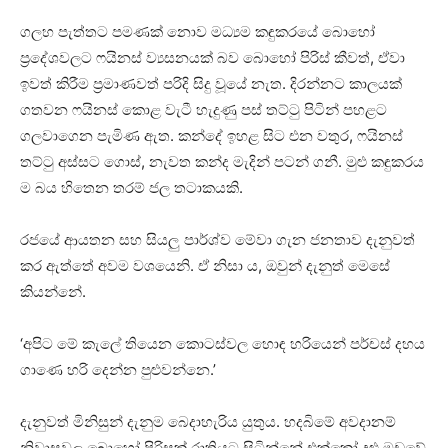
ගලහ පැත්තට පමණක් නොව මධ්‍යම කඳුකරයේ බොහෝ
ප්‍රදේශවලට ෆයිනස් ව්‍යසනයක් බව බොහෝ පිරිස් කීවත්, ඒවා
ඉවත් කිරීම ප්‍රමාණවත් පරිදි සිදු වූයේ නැත. දිරන්නට කාලයක්
ගතවන ෆයිනස් කොළ වැටී හැදුණු පස් තට්ටු පිටින් පහළට
ගලවාගෙන පැමිණ ඇත. කන්දේ ඉහළ සිට එන වතුර, ෆයිනස්
තට්ටු අස්සට ගොස්, නැවත කන්ද මැදින් පටන් ගනී. මුළු කඳුකරය
ම බය හිතෙන තරම් ජල තටාකයකි.
රජයේ ආයතන සහ සියලු පාර්ශ්ව මේවා ගැන ජනතාව දැනුවත්
කර ඇත්තේ අවම වශයෙනි. ඒ නිසා ය, ඔවුන් දැනුත් මෙසේ
කියන්නේ.
‘අපිට මේ කැලේ තියෙන කොටස්වල හොඳ හරියෙන් පර්චස් දහය
ගාණෙ හරි දෙන්න පුළුවන්නෙ.’
දැනුවත් මිනිසුන් දැනුම බෙදාහැරිය යුතුය. හදබිමේ අවදානම්
නිවාසවල බොහෝ පිරිසක් රාත්‍රියට සිටින්නේ එක්කෝ දළු මඩුවේ