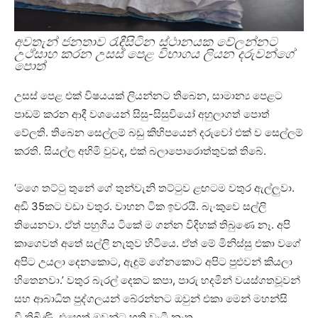
අවතැන් ජනතාව රැඳීසිටින ස්ථානයක වේලන්නට
උථ්සාහ කරන උසස් පෙළ විභාගය ලියන දරුවන්ගේ
පොත්
උසස් පෙළ එක් විෂයයක් ලියන්නට තිබෙන, සාමාන්‍ය පෙළට
පාඩම් කරන ආදී වශයෙන් සිසු-සිසුවියෝ අහුලාගත් පොත්
වේලති. තිබෙන සෙල්ලම් බඩු කිහිපයෙන් දරුවෝ එක් ව සෙල්ලම්
කරති. සියල්ල අහිමි වුවද, එක් බලාපොරොත්තුවක් තිබේ.
‘මගෙ තට්ටු තුනේ ගේ තුන්වැනි තට්ටුව ළඟටම වතුර ඇල්ලුවා.
අඩි 35කට වඩා වතුර. වාහන ටික ඉවරයි. බැංකුවෙ සල්ලි
තියෙනවා. ඒත් පහුගිය ටිකේ ම ගන්න විදිහක් තිබුණෙ නෑ. අපි
කාගෙවත් අතේ සල්ලි නැතුව හිටියෙ. ඒත් මේ මිනිස්සු එකා වගේ
අපිට උයලා දෙනකොට, ඇඳුම් ගේනකොට අපිට පුළුවන් කියලා
හිතෙනවා.’ වතුර බැරල් දෙකට කපා, පාරු හදමින් වයස්ගතවූවන්
සහ ආබාධිත පුද්ගලයන් බේරන්නට ඔවුන් එකා මෙන් මහන්සි
වී තිබිණි. එහෙත් ඔවුන්ට හති වැටී නැත.