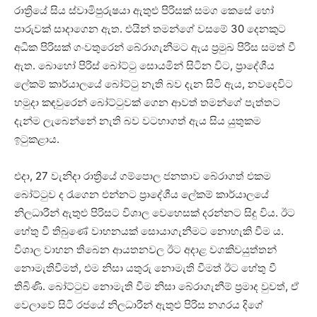
රාත්‍රියේ සිය ස්වාමිපුරුෂයා ඇතුළු පිරිසක් සමග කෙසේ හෝ
පාරුවක් සාදාගෙන ඇත. එයින් තමන්ගේ වසමේ 30 දෙනකුට
අධික පිරිසක් ගංවතුරෙන් බේරාගැනීමට ඇය ප්‍රමුඛ පිරිස සමත් වී
ඇත. බොහෝ පිරිස් බෝට්ටු සොයමින් සිටින විට, ප්‍රාදේශීය
ලේකම් කාර්යාලයේ බෝට්ටු නැති බව දැන සිටි ඇය, නවදෙවිට
හමුදා කඳවුරෙන් බෝට්ටුවක් ගෙන ආවත් තමන්ගේ පැත්තට
දැන්ම ලැබෙන්නේ නැති බව වටහාගත් ඇය සිය යුතුකම
ඉටුකළාය.
එදා, 27 වැනිදා රාත්‍රියේ ගම්පොල ජනතාව බේරාගත් එකම
බෝට්ටුව ද රැගෙන එන්නට ප්‍රාදේශීය ලේකම් කාර්යාලයේ
නිලධාරීන් ඇතුළු පිරිසට විශාල වෙහෙසක් දරන්නට සිදු විය. ඊට
හේතු වී තිබුණේ වාහනයක් සොයාගැනීමට නොහැකි වීම ය.
විශාල වාහන තිබෙන ආයතනවල ඊට අදාළ වගකිවයුත්තන්
නොමැතිවීමත්, එම නිසා යතුරු නොමැති වීමත් ඊට හේතු වී
තිබිණි. බෝට්ටුව නොමැති වීම නිසා බේරාගැනීම් ප්‍රමාද වුවත්, ඒ
වෙලාවේ සිටි රජයේ නිලධාරීන් ඇතුළු පිරිස නගරය දිගේ