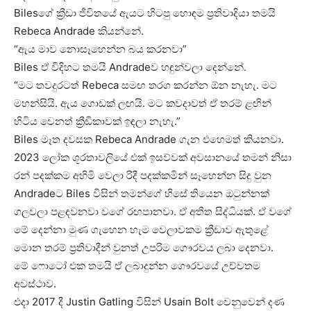
Bilesගේ ක්‍රීඩා ජීවිතයේ ඇයට හිටපු හොඳම ප්‍රතිවාදියා තමයි
Rebeca Andrade කියන්නේ.
“ඇය මාව නොසෑහෙන්න බය කරනවා”
Biles ඒ විදිහට තමයි Andradeව හඳුන්වලා දෙන්නේ.
“මට තවදුරටත් Rebeca සමඟ තරග කරන්න ඕන නැහැ. මට
මහන්සියි. ඇය ගොඩක් ලඟයි. මට කවදාවත් ඒ තරම් ළඟින්
හිටිය වෙනත් ක්‍රීඩිකාවක් ඉඳලා නැහැ.”
Biles මෑත දවසක Rebeca Andrade ගැන එහෙමත් කියනවා.
2023 ලෝක ශූරතාවලියේ එක් ඉසව්වක් අවසානයේ තමන් නිසා
රන් පදක්කම අහිමි වෙලා රිදී පදක්කමින් සෑහෙන්න සිදු වුන
Andradeට Biles විසින් තමන්ගේ හිසේ තියෙන ඔටුන්නක්
ගලවලා පළඳවනවා වගේ රඟපානවා. ඒ අතීත සිද්ධියක්. ඒ වගේ
මේ දෙන්නා මුණ ගැහෙන හැම වෙලාවකම ක්‍රීඩාව ඇතුළේ
මොන තරම් ප්‍රතිවාදීන් වුනත් උපරිම ගෞරවය ලබා දෙනවා.
මේ ෆොටෝ එක තමයි ඒ ලබාදුන්න ගෞරවයේ උච්චතම
අවස්ථාව.
එදා 2017 දී Justin Gatling විසින් Usain Bolt වෙනුවෙන් දණ