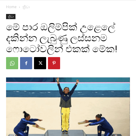
Home
ක්‍රීඩා
ක්‍රීඩා
මේ පාර ඔලිම්පික් උළෙලේ
දකින්න ලැබුණු ලස්සනම
ෆොටෝවලින් එකක් මේක!