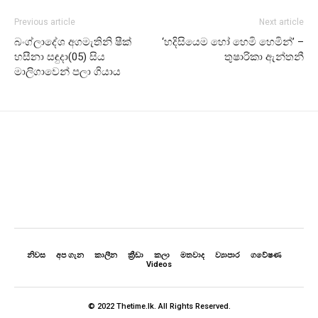
Previous article
Next article
බංග්ලාදේශ අගමැතිනි ෂීක්
‘හදිසියෙම හෝ හෙමි හෙමින්’ –
හසීනා සඳුදා(05) සිය
තුෂාරිකා ඇන්තනී
මාලිගාවෙන් පලා ගියාය
නිවස
අප ගැන
කාලීන
ක්‍රීඩා
කලා
මතවාද
ව්‍යාපාර
ගවේෂණ
Videos
© 2022 Thetime.lk. All Rights Reserved.