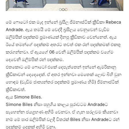
මේ ෆොටෝ එක මැද ඉන්නේ බ්‍රසීල ජිම්නාස්ටික් ක්‍රීඩිකා Rebeca
Andrade. ඇය තමයි මේ වෙද්දී බ්‍රසීලය වෙනුවෙන් වැඩිම
ඔලිම්පික් පදක්කම් ප්‍රමාණයක් දිනපු ක්‍රීඩිකාව වෙන්නෙත්. ඇය
ඊයේ තමන්ගේ පදක්කම් අතරට තවත් එක රන් පදක්කමක් එකතු
කරගන්නවා. ඒ ඇයගේ 06 වෙනි ඔලිම්පික් පදක්කම වගේම
දෙවෙනි ඔලිම්පික් රන් පදක්කම.
එතකොට මේ ෆොටෝ එකේ දෙපැත්තෙන් ඉන්නේ ඇමරිකානු
ක්‍රීඩිකාවන් දෙදෙදෙක්. ඒ අතර ඉන්නවා මෙතෙක් ලොව බිහි වුන
හොඳම (වැඩිම ජාත්‍යන්තර පදක්කම් ප්‍රමාණය හිමි) ජිම්නාස්ටික්
ක්‍රීඩිකාවත්.
ඇය Simone Biles.
Simone Biles නිසා පහුගිය කාලය පුරාවටම Andradeට
සෑහෙන්න ජයග්‍රහණ අහිමි වෙනවා. ඒ ගැන සරලවම කියනවා
නම් මේ පාර ඔලිම්පික් වලදී විතරක් Biles නිසා Andradeට රන්
පදක්කම් දෙකක් අහිමි වුනා.