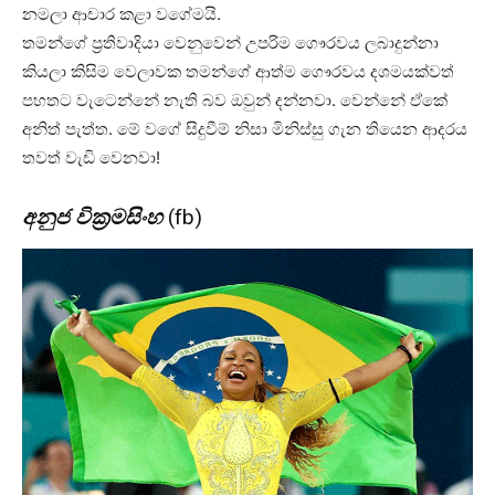
නමලා ආචාර කළා වගේමයි.
තමන්ගේ ප්‍රතිවාදියා වෙනුවෙන් උපරිම ගෞරවය ලබාදුන්නා
කියලා කිසිම වෙලාවක තමන්ගේ ආත්ම ගෞරවය දශමයක්වත්
පහතට වැටෙන්නේ නැති බව ඔවුන් දන්නවා. වෙන්නේ ඒකේ
අනිත් පැත්ත. මේ වගේ සිදුවීම් නිසා මිනිස්සු ගැන තියෙන ආදරය
තවත් වැඩි වෙනවා!
අනුජ වික්‍රමසිංහ
(fb)