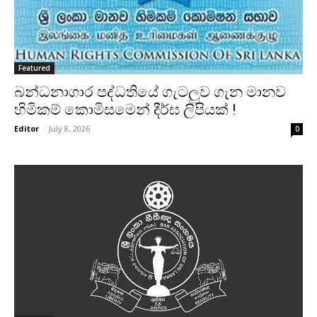
Featured
බන්ධනාගාර පද්ධතියේ ගැටලුව ගැන මානව
හිමිකම් කොමිසමෙන් දීර්ඝ ලිපියක් !
Editor
-
July 8, 2026
0