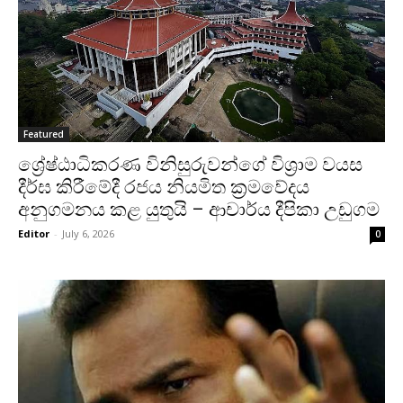
Featured
ශ්‍රේෂ්ඨාධිකරණ විනිසුරුවන්ගේ විශ්‍රාම වයස
දීර්ඝ කිරීමේදී රජය නියමිත ක්‍රමවේදය
අනුගමනය කළ යුතුයි – ආචාර්ය දීපිකා උඩුගම
Editor
-
July 6, 2026
0