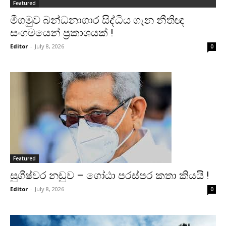
Featured
මීගමුව බන්ධනාගාර සිද්ධිය ගැන නීතිඥ
සංගමයෙන් ප්‍රකාශයක් !
Editor
-
July 8, 2026
0
Featured
සුගීෂ්වර නඩුව – ගෝඨා පරස්පර කතා කියයි !
Editor
-
July 8, 2026
0