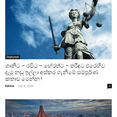
Featured
ශානිට – රවීට – හේරත්ට – තරිඳුට එරෙහිව
දැමූ නඩු ඉල්ලා අස්කර ගැනීමේ සම්පූර්ණ
කතාව මෙන්න !
Editor
-
July 8, 2026
0