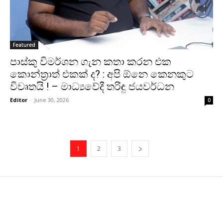
Featured
පාස්කු විමර්ශන ගැන කතා කරන එක
කොන්ත්‍රාත් එකක් ද? : අපි ඕනෙ කෙනකුට
විවෘතයි ! – මාධ්‍යවේදී තරිඳු ජයවර්ධන
Editor
-
June 30, 2026
0
1
2
3