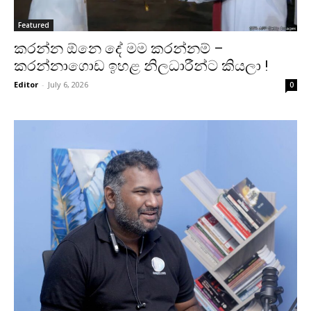
Featured
කරන්න ඕනෙ දේ මම කරන්නම් –
කරන්නාගොඩ ඉහළ නිලධාරීන්ට කියලා !
Editor
-
July 6, 2026
0