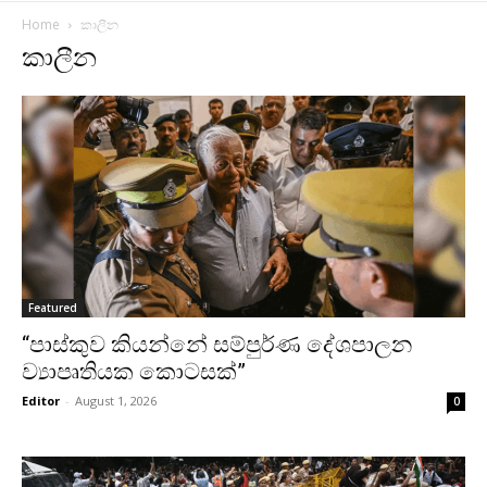
Home
කාලීන
කාලීන
Featured
“පාස්කුව කියන්නේ සම්පුර්ණ දේශපාලන
ව්‍යාපෘතියක කොටසක්”
Editor
-
August 1, 2026
0