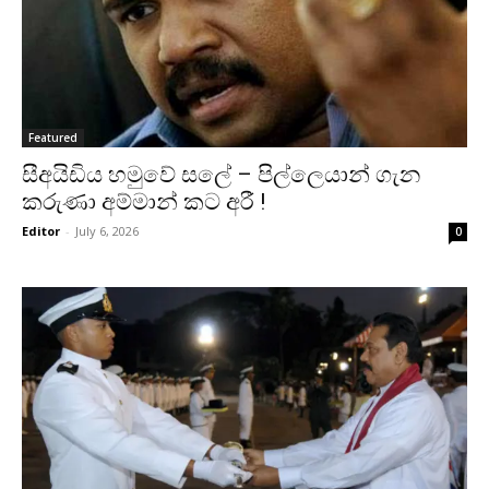
Featured
සීඅයිඩිය හමුවේ සලේ – පිල්ලෙයාන් ගැන
කරුණා අම්මාන් කට අරී !
Editor
-
July 6, 2026
0