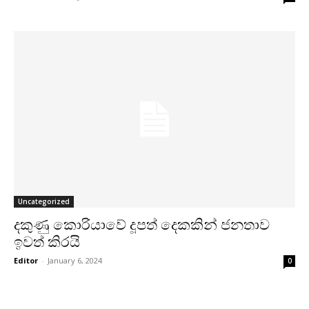
Uncategorized
දකුණු කොරියාවේ දූපත් දෙකකින් ජනතාව
ඉවත් කිරයි
Editor
-
January 6, 2024
0