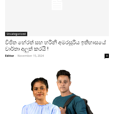
Uncategorized
විජිත හේරත් සහ හරිනි අමරසූරිය ඉතිහාසයේ
වාර්තා අලුත් කරයි !
Editor
-
November 15, 2024
0