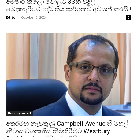
අම්පාර කිලෝ වෝල්ට් 33ක විදුලි
බෙදාහැරීමේ පද්ධතිය සාර්ථකව අවසන් කරයි !
Editor
-
October 3, 2024
0
Uncategorized
අතරමඟ නැවතුණු Campbell Avenue හි මහල්
නිවාස ව්‍යාපෘතිය නිමකිරීමට Westbury