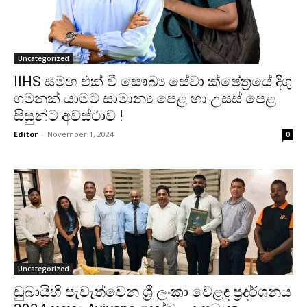
Uncategorized
IIHS සමඟ එක් වී සෞඛ්‍ය සේවා ක්ෂේත්‍රයේ දිගු
ගමනක් යාමට සාමාන්‍ය පෙළ හා උසස් පෙළ
සිසුන්ට අවස්ථාව !
Editor
-
November 1, 2024
0
Uncategorized
ඩුබායිහි පැවැත්වෙන ශ්‍රී ලංකා වෙ‍ළඳ ප්‍රදර්ශනය