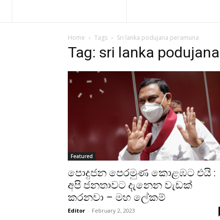
Home
Tags
Sri lanka podujana peramuna
Tag: sri lanka poduja
Featured
පොදුජන පෙරමුණ කොළඹට එයි :
අපි ජනතාවට දැනෙන වැඩක්
කරනවා – මහ ලේකම්
Editor
-
February 2, 2023