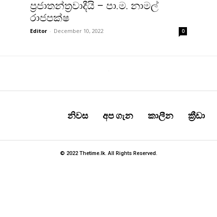
ප්‍රජාතන්ත්‍රවාදීයි – පා.ම. නාමල්
රාජපක්ෂ
Editor
-
December 10, 2022
0
නිවස
අප ගැන
කාලීන
ක්‍රීඩා
© 2022 Thetime.lk. All Rights Reserved.