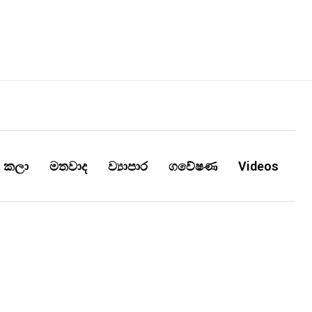
කලා
මතවාද
ව්‍යාපාර
ගවේෂණ
Videos