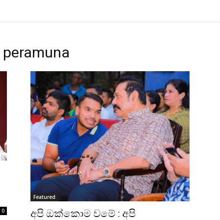
na peramuna
Featured
0
අපි ඔක්කොම වමේ : අපි