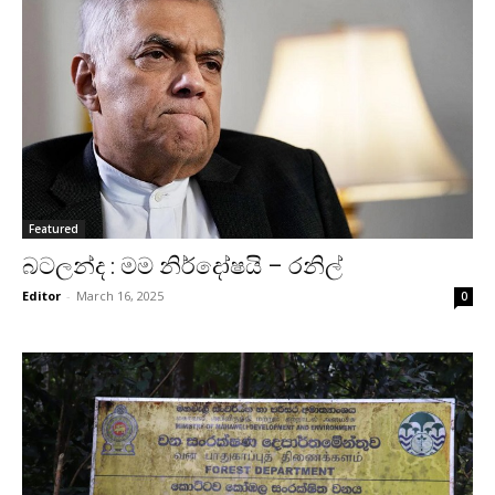
Featured
බටලන්ද : මම නිර්දෝෂයි – රනිල්
Editor
-
March 16, 2025
0