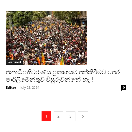
Featured
ජනාධිපතිවරණය ප්‍රකාශයට පත්කිරීමට පෙර
පාර්ලිමේන්තුව විසුරුවන්නේ නෑ !
Editor
-
July 23, 2024
0
1
2
3