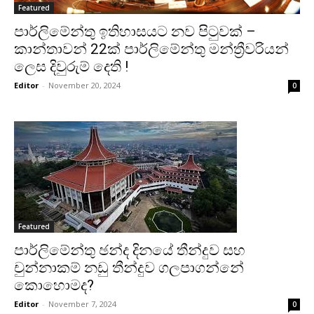
Featured
පාර්ලිමේන්තු ඉතිහාසයට නව පිටුවක් –
කාන්තාවන් 22ක් පාර්ලිමේන්තු මන්ත්‍රීවරියන්
ලෙස දිවුරුම් දෙති !
Editor
-
November 20, 2024
0
Featured
පාර්ලිමේන්තු ඡන්ද දිනයේ තීන්දුව සහ
චුන්නාකම් නඩු තීන්දුව ගලපාගන්නේ
කොහොමද?
Editor
-
November 7, 2024
0