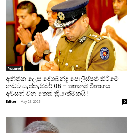
Featured
අනීතික ලෙස දේශබන්දු පොලිස්පති කිරීමේ
නඩුව සැප්තැම්බර් 08 – තහනම විභාගය
අවසන් වන තෙක් ක්‍රියාත්මකයි !
Editor
-
May 28, 2025
0