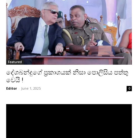
Featured
දේශබන්දුගේ ප්‍රකාශයක් නිසා පොලිසිය පත්තු
වෙයි !
Editor
-
June 1, 2025
0