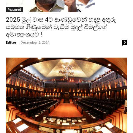
Featured
2025 මුල් මාස 4ට ආණ්ඩුවෙන් හදපු අතුරු
සම්මත ගිණුමෙන් වැඩිම මුදල් බිමල්ගේ
අමාත්‍යංශයට !
Editor
-
December 5, 2024
0