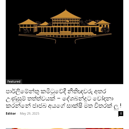
Featured
පාර්ලිමේන්තු කමිටුවේදී නීතිඥවරු අතර
උණුසුම් තත්ත්වයක් – දේශබන්දුට චෝදනා
කරන්නේ ජාජබ අයගේ සාක්ෂි මත විතරක් ලු !
Editor
-
May 29, 2025
0