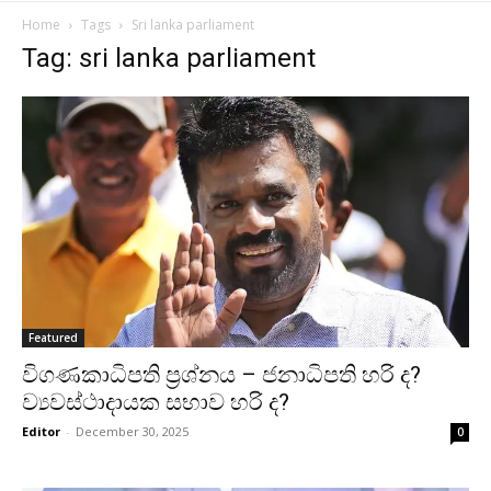
Home
Tags
Sri lanka parliament
Tag: sri lanka parliament
Featured
විගණකාධිපති ප්‍රශ්නය – ජනාධිපති හරි ද?
ව්‍යවස්ථාදායක සභාව හරි ද?
Editor
-
December 30, 2025
0