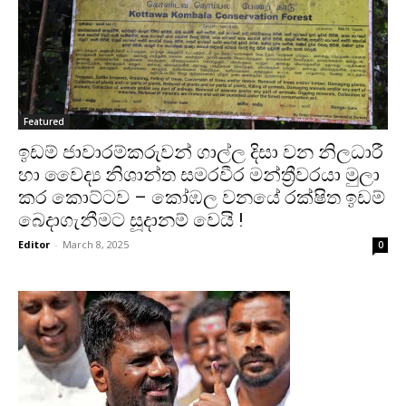
Featured
ඉඩම් ජාවාරම්කරුවන් ගාල්ල දිසා වන නිලධාරී
හා වෛද්‍ය නිශාන්ත සමරවීර මන්ත්‍රීවරයා මුලා
කර කොට්ටව – කෝඹල වනයේ රක්ෂිත ඉඩම්
බෙදාගැනීමට සූදානම් වෙයි !
Editor
-
March 8, 2025
0