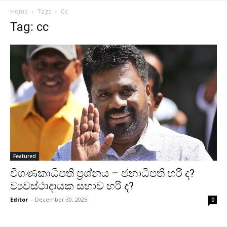
Home
Tags
Cc
Tag: cc
Featured
විගණකාධිපති ප්‍රශ්නය – ජනාධිපති හරි ද?
ව්‍යවස්ථාදායක සභාව හරි ද?
Editor
-
December 30, 2025
0