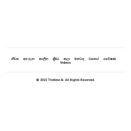
නිවස
අප ගැන
කාලීන
ක්‍රීඩා
කලා
මතවාද
ව්‍යාපාර
ගවේෂණ
Videos
© 2022 Thetime.lk. All Rights Reserved.