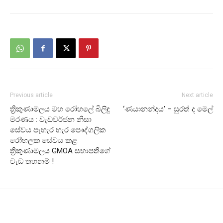
Previous article
Next article
ත්‍රිකුණාමලය මහ රෝහලේ බිලිඳු
‘ණයානන්දය’ – සුරත් ද මෙල්
මරණය : වැඩවර්ජන නිසා
සේවය පැහැර හැර පෞද්ගලික
රෝහලක සේවය කළ
ත්‍රිකුණාමලය GMOA සභාපතිගේ
වැඩ තහනම් !