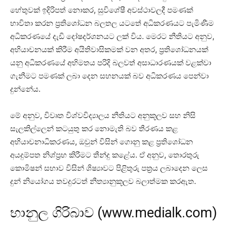
හේතුවක් ඉදිරිපත් නොකර, සුවිශේෂී අවස්ථාවලදී පමණක්
භාවිතා කරන ප්‍රතිශෝධන බලතල යටතේ අධිකරණයට පැමිණීම
අධිකරණයේ දැඩි දෝෂදර්ශනයට ලක් විය. මෙරට නීතියට අනුව,
අභියාචනයක් කිරීම අයිතිවාසිකමක් වන අතර, ප්‍රතිශෝධනයක්
යනු අධිකරණයේ අභිමතය පරිදි බලවත් අසාධාරණයක් වළක්වා
ගැනීමට පමණක් ලබා දෙන සහනයක් බව අධිකරණය පෙන්වා
දුන්නේය.
මේ අනුව, විවෘත විශ්වවිද්‍යාලය නීතියට අනුකූලව සහ නිසි
සැලකිල්ලෙන් කටයුතු කර නොමැති බව තීරණය කළ
අභියාචනාධිකරණය, ඔවුන් විසින් ගොනු කළ ප්‍රතිශෝධන
අයදුම්පත නිශ්ප්‍රභ කිරීමට තීන්දු කළේය. ඒ අනුව, තොරතුරු
කොමිෂන් සභාව විසින් ශිෂ්‍යාවට පිළිතුරු පත්‍රය ලබාදෙන ලෙස
දුන් නියෝගය තවදුරටත් නීත්‍යානුකූලව බලාත්මක කරඇත.
භානුල ගිරිබාව (www.medialk.com)