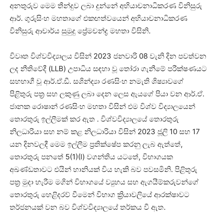
අනතුරුව මෙම තීන්දුව ලබා දුන්නේ අභියාචනාධිකරණ විනිසුරු
ආර්. ගුරුසිංහ මහතාගේ එකඟත්වයෙන් අභියාචනාධිකරණ
විනිසුරු ආචාර්ය සුමුදු ප්‍රේමචන්ද්‍ර මහතා විසිනි.
විවෘත විශ්වවිද්‍යාලය විසින් 2023 ජනවාරි 08 වැනි දින පවත්වන
ලද නීතිවේදී (LLB) උපාධිය සඳහා වූ තෝරා ගැනීමේ පරීක්ෂණයට
සහභාගී වූ ආර්.ඒ.ඩී. සශින්ද්‍යා රණසිංහ නමැති ශිෂ්‍යාවගේ
පිළිතුරු පත්‍ර සහ ලකුණු ලබා දෙන ලෙස ඇයගේ පියා වන ආර්.ඒ.
ජානක රොෂාන් රණසිංහ මහතා විසින් එම විශ්ව විද්‍යාලයෙන්
තොරතුරු ඉල්ලීමක් කර ඇත . විශ්වවිද්‍යාලයේ තොරතුරු
නිලධාරියා සහ නම් කළ නිලධාරියා විසින් 2023 ජූලි 10 සහ 17
යන දිනවලදී මෙම ඉල්ලීම ප්‍රතික්ෂේප කරනු ලැබ ඇත්තේ,
තොරතුරු පනතේ 5(1)(l) වගන්තිය යටතේ, විභාගයක
අඛණ්ඩතාවට එයින් හානියක් විය හැකි බව පවසමිනි. පිළිතුරු
පත්‍ර මුදා හැරීම මගින් විභාගයේ ව්‍යුහය සහ ඇගයීම්කරුවන්ගේ
තොරතුරු හෙළිදරව් වීමෙන් විභාග ක්‍රියාවලියේ ආරක්ෂාවට
තර්ජනයක් වන බව විශ්වවිද්‍යාලයේ තර්කය වී ඇත.