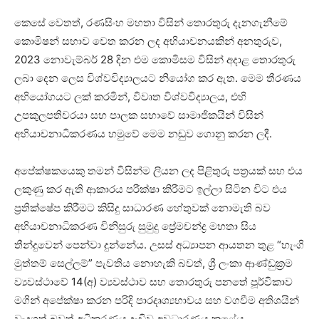
කෙසේ වෙතත්, රණසිංහ මහතා විසින් තොරතුරු දැනගැනීමේ
කොමිෂන් සභාව වෙත කරන ලද අභියාචනයකින් අනතුරුව,
2023 නොවැම්බර් 28 දින එම කොමිසම විසින් අදාළ තොරතුරු
ලබා දෙන ලෙස විශ්වවිද්‍යාලයට නියෝග කර ඇත. මෙම තීරණය
අභියෝගයට ලක් කරමින්, විවෘත විශ්වවිද්‍යාලය, එහි
උපකුලපතිවරයා සහ පාලක සභාවේ සාමාජිකයින් විසින්
අභියාචනාධිකරණය හමුවේ මෙම නඩුව ගොනු කරන ලදී.
අපේක්ෂකයෙකු තමන් විසින්ම ලියන ලද පිළිතුරු පත්‍රයක් සහ එය
ලකුණු කර ඇති ආකාරය පරීක්ෂා කිරීමට ඉල්ලා සිටින විට එය
ප්‍රතික්ෂේප කිරීමට කිසිදු සාධාරණ හේතුවක් නොමැති බව
අභියාචනාධිකරණ විනිසුරු සුමුදු ප්‍රේමචන්ද්‍ර මහතා සිය
තීන්දුවෙන් පෙන්වා දුන්නේය. උසස් අධ්‍යාපන ආයතන තුළ “හැංගි
මුත්තම් සෙල්ලම්” පැවතිය නොහැකි බවත්, ශ්‍රී ලංකා ආණ්ඩුක්‍රම
ව්‍යවස්ථාවේ 14(අ) ව්‍යවස්ථාව සහ තොරතුරු පනතේ පූර්විකාව
මගින් අපේක්ෂා කරන පරිදි පාරදෘශ්‍යභාවය සහ වගවීම අතිශයින්
වැදගත් බවත් අධිකරණය දැඩිව අවධාරණය කළේය.