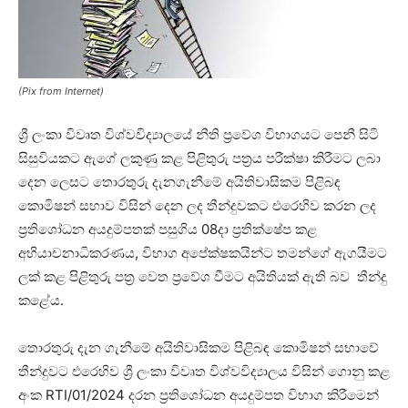
(Pix from Internet)
ශ්‍රී ලංකා විවෘත විශ්වවිද්‍යාලයේ නීති ප්‍රවේශ විභාගයට පෙනී සිටි
සිසුවියකට ඇගේ ලකුණු කළ පිළිතුරු පත්‍රය පරීක්ෂා කිරීමට ලබා
දෙන ලෙසට තොරතුරු දැනගැනීමේ අයිතිවාසිකම පිළිබඳ
කොමිෂන් සභාව විසින් දෙන ලද තීන්දුවකට එරෙහිව කරන ලද
ප්‍රතිශෝධන අයදුම්පතක් පසුගිය 08දා ප්‍රතික්ෂේප කළ
අභියාචනාධිකරණය, විභාග අපේක්ෂකයින්ට තමන්ගේ ඇගයීමට
ලක් කළ පිළිතුරු පත්‍ර වෙත ප්‍රවේශ වීමට අයිතියක් ඇති බව තීන්දු
කළේය.
තොරතුරු දැන ගැනීමේ අයිතිවාසිකම පිළිබඳ කොමිෂන් සභාවේ
තීන්දුවට එරෙහිව ශ්‍රී ලංකා විවෘත විශ්වවිද්‍යාලය විසින් ගොනු කළ
අංක RTI/01/2024 දරන ප්‍රතිශෝධන අයදුම්පත විභාග කිරීමෙන්