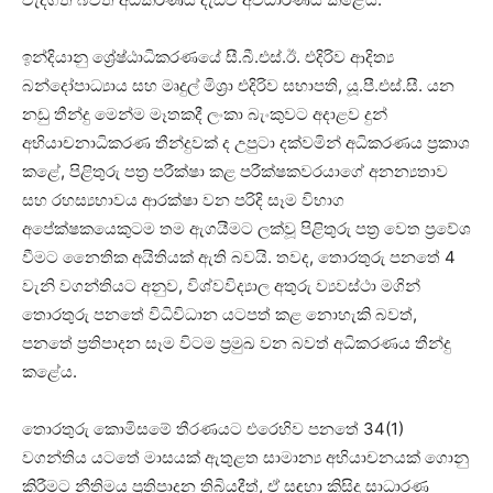
ඉන්දියානු ශ්‍රේෂ්ඨාධිකරණයේ සී.බී.එස්.ඊ. එදිරිව ආදිත්‍ය
බන්දෝපාධ්‍යාය සහ මෘදුල් මිශ්‍රා එදිරිව සභාපති, යූ.පී.එස්.සී. යන
නඩු තීන්දු මෙන්ම මෑතකදී ලංකා බැංකුවට අදාළව දුන්
අභියාචනාධිකරණ තීන්දුවක් ද උපුටා දක්වමින් අධිකරණය ප්‍රකාශ
කළේ, පිළිතුරු පත්‍ර පරීක්ෂා කළ පරීක්ෂකවරයාගේ අනන්‍යතාව
සහ රහස්‍යභාවය ආරක්ෂා වන පරිදි සෑම විභාග
අපේක්ෂකයෙකුටම තම ඇගයීමට ලක්වූ පිළිතුරු පත්‍ර වෙත ප්‍රවේශ
වීමට නෛතික අයිතියක් ඇති බවයි. තවද, තොරතුරු පනතේ 4
වැනි වගන්තියට අනුව, විශ්වවිද්‍යාල අතුරු ව්‍යවස්ථා මගින්
තොරතුරු පනතේ විධිවිධාන යටපත් කළ නොහැකි බවත්,
පනතේ ප්‍රතිපාදන සෑම විටම ප්‍රමුඛ වන බවත් අධිකරණය තීන්දු
කළේය.
තොරතුරු කොමිසමේ තීරණයට එරෙහිව පනතේ 34(1)
වගන්තිය යටතේ මාසයක් ඇතුළත සාමාන්‍ය අභියාචනයක් ගොනු
කිරීමට නීතිමය ප්‍රතිපාදන තිබියදීත්, ඒ සඳහා කිසිදු සාධාරණ