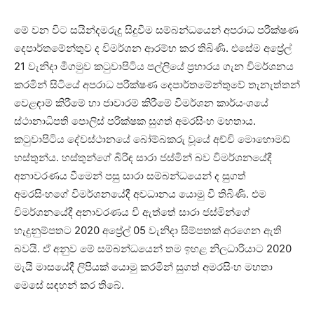
මේ වන විට සයින්දමරුදු සිදුවීම සම්බන්ධයෙන් අපරාධ පරීක්ෂණ
දෙපාර්තමේන්තුව ද විමර්ශන ආරම්භ කර තිබිණි. එසේම අප්‍රේල්
21 වැනිදා මීගමුව කටුවාපිටිය පල්ලියේ ප්‍රහාරය ගැන විමර්ශනය
කරමින් සිටියේ අපරාධ පරීක්ෂණ දෙපාර්තමේන්තුවේ තැනැත්තන්
වෙළඳාම් කිරීමේ හා ජාවාරම් කිරීමේ විමර්ශන කාර්යංශයේ
ස්ථානාධිපති පොලිස් පරීක්ෂක සුගත් අමරසිංහ මහතාය.
කටුවාපිටිය දේවස්ථානයේ බෝම්බකරු වූයේ අච්චි මොහොමඩ්
හස්තුන්ය. හස්තුන්ගේ බිරිඳ සාරා ජස්මින් බව විමර්ශනයේදී
අනාවරණය වීමෙන් පසු සාරා සම්බන්ධයෙන් ද සුගත්
අමරසිංහගේ විමර්ශනයේදී අවධානය යොමු වී තිබිණි. එම
විමර්ශනයේදී අනාවරණය වී ඇත්තේ සාරා ජස්මින්ගේ
හැදුනුම්පතට 2020 අප්‍රේල් 05 වැනිදා සිම්පතක් අරගෙන ඇති
බවයි. ඒ අනුව මේ සම්බන්ධයෙන් තම ඉහළ නිලධාරියාට 2020
මැයි මාසයේදී ලිපියක් යොමු කරමින් සුගත් අමරසිංහ මහතා
මෙසේ සඳහන් කර තිබේ.