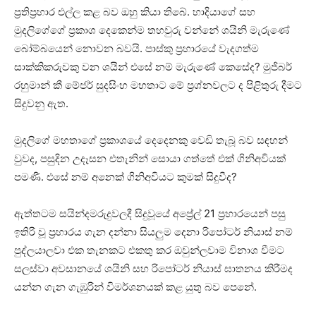
ප්‍රතිප්‍රහාර එල්ල කළ බව ඔහු කියා තිබේ. හාදියාගේ සහ
මුදලිගේගේ ප්‍රකාශ දෙකෙන්ම තහවුරු වන්නේ ශයිනි මැරුණේ
බෝම්බයෙන් නොවන බවයි. පාස්කු ප්‍රහාරයේ වැදගත්ම
සාක්කිකරුවකු වන ශයින් එසේ නම් මැරුණේ කෙසේද? මුජිබර්
රහුමාන් කී මේජර් සුදසිංහ මහතාට මේ ප්‍රශ්නවලට ද පිළිතුරු දීමට
සිදුවනු ඇත.
මුදලිගේ මහතාගේ ප්‍රකාශයේ දෙදෙනකු වෙඩි තැබූ බව සඳහන්
වුවද, පසුදින උදෑසන එතැනින් සොයා ගත්තේ එක් ගිනිඅවියක්
පමණි. එසේ නම් අනෙක් ගිනිඅවියට කුමක් සිදුවීද?
ඇත්තටම සයින්දමරුදුවලදී සිදුවූයේ අප්‍රේල් 21 ප්‍රහාරයෙන් පසු
ඉතිරි වූ ප්‍රහාරය ගැන දන්නා සියලුම දෙනා රිපෝටර් නියාස් නම්
පුද්ලයාලවා එක තැනකට එකතු කර ඔවුන්ලවාම විනාශ වීමට
සලස්වා අවසානයේ ශයිනි සහ රිපෝටර් නියාස් ඝාතනය කිරීමද
යන්න ගැන ගැඹුරින් විමර්ශනයක් කළ යුතු බව පෙනේ.