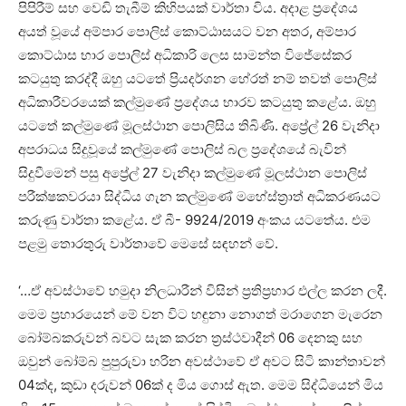
පිපිරීම් සහ වෙඩි තැබීම් කිහිපයක් වාර්තා විය. අදාළ ප්‍රදේශය
අයත් වූයේ අම්පාර පොලිස් කොට්ඨාසයට වන අතර, අම්පාර
කොට්ඨාස භාර පොලිස් අධිකාරි ලෙස සාමන්ත විජේසේකර
කටයුතු කරද්දී ඔහු යටතේ ප්‍රියදර්ශන හේරත් නම් තවත් පොලිස්
අධිකාරීවරයෙක් කල්මුණේ ප්‍රදේශය භාරව කටයුතු කළේය. ඔහු
යටතේ කල්මුණේ මූලස්ථාන පොලිසිය තිබිණි. අප්‍රේල් 26 වැනිදා
අපරාධය සිදුවූයේ කල්මුණේ පොලිස් බල ප්‍රදේශයේ බැවින්
සිදුවීමෙන් පසු අප්‍රේල් 27 වැනිදා කල්මුණේ මූලස්ථාන පොලිස්
පරීක්ෂකවරයා සිද්ධිය ගැන කල්මුණේ මහේස්ත්‍රාත් අධිකරණයට
කරුණු වාර්තා කළේය. ඒ බී- 9924/2019 අංකය යටතේය. එම
පළමු තොරතුරු වාර්තාවේ මෙසේ සඳහන් වේ.
‘…ඒ අවස්ථාවේ හමුදා නිලධාරීන් විසින් ප්‍රතිප්‍රහාර එල්ල කරන ලදී.
මෙම ප්‍රහාරයෙන් මේ වන විට හඳුනා නොගත් මරාගෙන මැරෙන
බෝම්බකරුවන් බවට සැක කරන ත්‍රස්ථවාදීන් 06 දෙනකු සහ
ඔවුන් බෝම්බ පුපුරුවා හරින අවස්ථාවේ ඒ අවට සිටි කාන්තාවන්
04ක්ද, කුඩා දරුවන් 06ක් ද මිය ගොස් ඇත. මෙම සිද්ධියෙන් මිය