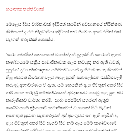
භයානක තත්ත්වයක්
මෙලෙස දීර්ඝ වාර්තාවක් ඉදිරිපත් කරමින් අවසානයේ නිරීක්ෂණ
කිහිපයක් ද එම නිලධාරියා ඉදිරිපත් කර තිබෙන අතර එයින් එක්
වැදගත් කරුණක් මෙසේය.
‘සාරා ජෙස්මින් නොහොත් මහේන්ද්‍රන් පුලස්තිනී සහරාන් ඇතුළු
කණ්ඩායමේ සක්‍රීය සාමාජිකාවක ලෙස කටයුතු කර ඇති බවත්,
පුපුරණ ද්‍රව්‍ය නිශ්පාදනය සම්බන්ධයෙන් දැනීමක් හා හැකියාවක්
තිබූ බවටත් විමර්ශනවලට අදාළ ප්‍රගති සමාලෝචන රැස්වීම්වලදී
කරුණු අනාවරණය වී ඇත. යම් හෙයකින් ඇය ජීවතුන් අතර සිටී
නම් පහත කරුණු සම්බන්ධයෙන් අවදානයට යොමු කළ යුතු බව
කාරුණිකව වාර්තා කරමි. සාරා ජෙස්මින් සහරාන් ඇතුළු
කණ්ඩායමේ ක්‍රියාකාරී සාමාජිකාවක් වශයෙන් සිටි බැවින්
අනෙකුත් ප්‍රධාන සැකකරුවන් අත්අඩංගුවට ගෙ ඇති බැවින් ද,
ඇය ජීවතුන් අතර සිට සැගවී සිටී නම් ඇය මෙම කණ්ඩායමේ
ක්‍රියාකාරකම් ඉදිරියට ගෙන යා හැකි ප්‍රධාන සාමාජිකාවක් වේ.