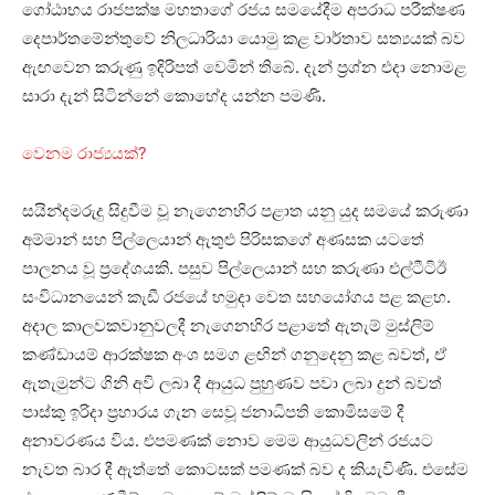
ගෝඨාභය රාජපක්ෂ මහතාගේ රජය සමයේදීම අපරාධ පරීක්ෂණ
දෙපාර්තමේන්තුවේ නිලධාරියා යොමු කළ වාර්තාව සත්‍යයක් බව
ඇඟවෙන කරුණු ඉදිරිපත් වෙමින් තිබේ. දැන් ප්‍රශ්න එදා නොමළ
සාරා දැන් සිටින්නේ කොහේද යන්න පමණි.
වෙනම රාජ්‍යයක්?
සයින්දමරුදු සිදුවීම වූ නැගෙනහිර පළාත යනු යුද සමයේ කරුණා
අම්මාන් සහ පිල්ලෙයාන් ඇතුළු පිරිසකගේ අණසක යටතේ
පාලනය වූ ප්‍රදේශයකි. පසුව පිල්ලෙයාන් සහ කරුණා එල්ටීටිඊ
සංවිධානයෙන් කැඩී රජයේ හමුදා වෙත සහයෝගය පළ කළහ.
අදාල කාලවකවානුවලදී නැගෙනහිර පළාතේ ඇතැම් මුස්ලිම්
කණ්ඩායම් ආරක්ෂක අංශ සමග ළඟින් ගනුදෙනු කළ බවත්, ඒ
ඇතැමුන්ට ගිනි අවි ලබා දී ආයුධ පුහුණව පවා ලබා දුන් බවත්
පාස්කු ඉරිදා ප්‍රහාරය ගැන සෙවූ ජනාධිපති කොමිසමේ දී
අනාවරණය විය. එපමණක් නොව මෙම ආයුධවලින් රජයට
නැවත බාර දී ඇත්තේ කොටසක් පමණක් බව ද කියැවිණි. එසේම