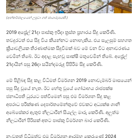
(අන්තර්ජාලයෙන් උපුටා ගත් ඡායාරූපයකි.)
2019 අප්‍රේල් 21දා පාස්කු ඉරිදා ත්‍රස්ත ප්‍රහාරය සිදු කෙරිණි.
තවදුරටත් එය සිදු විය කියන්නට නොහැකිය. එය සැලසුම් සහගත
ක්‍රියාවලියක තීරණාත්මක සිදුවීමක් බව මේ වන විට අනාවරණය
වෙමින් තිබේ. ඊට අදාළ සැඟවූ සාක්ෂි මතුවෙමින් තිබේ. අප්‍රේල්
21දායින් පසු 26දා සයින්දමරුදු පිපිරීම සිදු කෙරිණි.
මේ පිළිබඳ සිදු කළ විධිමත් විමර්ශන 2019 නොවැම්බර් මාසයෙන්
පසු සිදු වූයේ නැත. ඊට හේතු වූයේ ගෝඨාභය රාජපක්ෂ
ජනාධිපති ධුරයට පත්වීමෙන් පසු එම විමර්ශන සිදු කළ
අපරාධ පරීක්ෂණ දෙපාර්තමේන්තුවේ එවකට අධ්‍යක්ෂ ශානි
අබේසේකර ඇතුළු නිලධාරීන් සියල්ල මාරු කෙරිණි. අලුත්ම
නිලධාරීන් පිරිසක් අතට පාස්කු විමර්ශන බාර කෙරිණි.
නැවතත් විධිමත්ව එම විමර්ශන ආරම්භ කෙරුණේ 2024