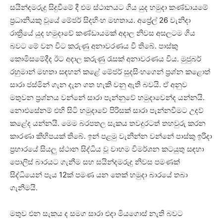
සයින්දමරුදු සිදුවීමේ දී එම ස්ථානයට ගිය යුද හමුදා කණ්ඩායමේ
ප්‍රධානියකු වූයේ මේජර් සිදහිංහ මහතාය. අප්‍රේල් 26 වැනිදා
රාත්‍රියේ යුද හමුදාවේ කණ්ඩායමක් අදාල නිවස අසලටම ගිය
බවට මේ වන විට කරුණු අනාවරණය වී තිබේ. පාස්කු
කොමිසමේදීද ඊට අදාල කරුණු රැසක් අනාවරණය විය. මුජුබර්
රහුමාන් මහතා සඳහන් කළේ මේජර් සුදසිංහගෙන් ප්‍රශ්න කළොත්
සාරා ජස්මින් ගැන දැන ගත හැකි වනු ඇති බවයි. ඒ අනුව
මතුවන ප්‍රශ්නය වන්නේ සාරා පැන්නුවේ හමුදාවෙන්ද යන්නයි.
නොඑසේනම් එහි සිටි හමුදාවේ පිරිසක් සාරා පැන්නවීමට උදව්
කළේද යන්නයි. මෙම බරපතල සැකය තවදුරටත් තහවුරු කරන
කාරණා කිහිපයක් තිබේ. ඉන් පළමු වැනින්න වන්නේ පාස්කු ඉරිදා
ප්‍රහාරයේ සියලු ස්ථාන සිද්ධිය වූ වාහම විමර්ශන කටයුතු සඳහා
පොලිස් බාරයට ගැනීම සහ සයින්දමරුදු නිවස පමණක්
සිද්ධියෙන් පැය 12ක් පමණ යන තෙක් හමුදා බාරයේ තබා
ගැනීමයි.
මතුව එන සැකය ද සමග සාරා එදා මියගොස් නැති බවට