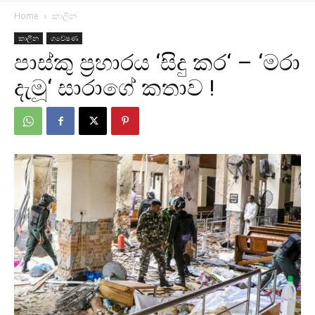
Home
කාලීන
කාලීන
ගවේෂණ
පාස්කු ප්‍රහාරය ‘සිදු කර‘ – ‘මරා
දැමූ‘ සාරාගේ කතාව !