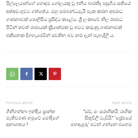
පිල්ලෙයාන්ගේ හොඳම ගෝලයකු වූ ඉනිය බාරතීද පසුගිය සතියේ
අත්අඩංගුවට ගත්තේය. ඔහු සම්බන්ධයැයි සැක කරන අපරාධ
ගණනාවක් පොලිසිය ප්‍රසිද්ධ කළේය. ශ්‍රී ලංකාවේ නිල රාජ්‍යට
පිටින් තවත් රාජ්‍යයක් ක්‍රියාත්මක වූ බවට කරුණු ගණනාවක්
එකිනෙක දිගහැරෙමින් පවතින බව නම් දැන් පැහැදිලි ය.
Previous article
Next article
ගිනිගන්නා ඉන්දීය ප්‍රාන්ත
“ඔව්, මං සරාගිකයි. රාගික
මැතිවරණ හමුවේ මෝදිගේ
සිතුවිලි වැඩියි.” ‘ප්‍රේමයේ
අනාගතය !
මහඇදුරු’ පටන් ගන්නෙ එහෙම