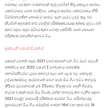
බරපතල චෝදනා ගණනාවක් එල්ලවෙමින් තිබූ කොළඹ අපරාධ
කොට්ඨාසය වෙත බාරදීමය. කොළඹ අපරාධ කොට්ඨාසය නිසි
විමර්ශනයකින් තොරවම සාරාට පැන යෑමට උදව් කළ බව
කියමින් අබුබකර් නම් පොලිස් පරීක්ෂකවරයකු අත්අඩංගුවට ගත්
අතර ඔහුට පසුව අධිචෝදනා ගොනු කෙරිණි. සාරා සොයන
පරීක්ෂණ එතැනින් අහවර විය.
තුන්වැනි වරටත් ඩී.එන්.ඒ
කෙසේ වෙතත් පසුව 2021 වසර අවසන් වන විට රටේ පැවැති
තත්ත්වය සහ 2022 වසරේ දී ගෝඨාභය රාජපක්ෂ
ජනාධිපතිවරාට ධුරය අතහැර පලා යන ලෙස බල කෙරුණු
උද්ඝෝෂණවල ආරම්භයත් සමග සාරා මිය ගිය බවට තහවුරු
කිරීමේ වුවමනාවක් යම් පිරිසකට තිබුණු බව පෙනී ගියේය.
නැවත වරදක් සාරා මිය ගියේද යන්න තහවුරු කර ගැනීම සඳහා
2022 අප්‍රේල් මාසයේදී පරීක්ෂණ ආරම්භ විය. සයින්දමරුදු
ප්‍රහාරයෙන් මිය ගිය සම්පූර්ණ ගණන 16ක් වන අතර එම 16