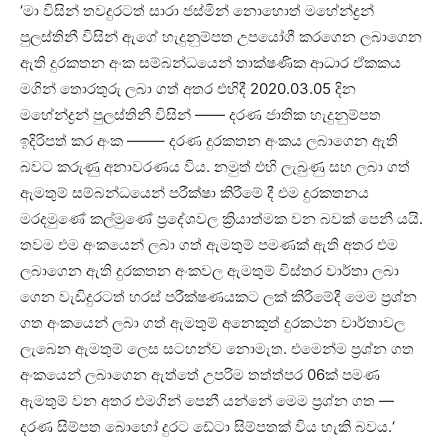
‘මා විසින් තවදුරටත් සාරා ජස්මින් නොහොත් මහේන්ද්‍රන්
පුලස්තිනී විසින් ඇගේ හැදුනුම්පත උපයෝගී කරගෙන ලබාගෙන
ඇති දුරකතන අංක සම්බන්ධයෙන් තාක්ෂණික ආධාර ඒකකය
මගින් තොරතුරු ලබා ගත් අතර එහිදී 2020.03.05 දින
මහේන්ද්‍රන් පුලස්තිනී විසින් —— දරණ ජාතික හැදුනුම්පත
ඉදිරිපත් කර අංක ——– දරණ දුරකතන අංකය ලබාගෙන ඇති
බවට කරුණු අනාවරණය විය. නමුත් එහි ලැබුණු සහ ලබා ගත්
ඇමතුම් සම්බන්ධයෙන් පරීක්ෂා කිරීමේ දී එම දුරකතනය
මරදමුණේ කල්මුණේ ප්‍රදේශවල ක්‍රියාත්මක වන බවක් පෙනී යයි.
තවම එම අංකයෙන් ලබා ගත් ඇමතුම් පමණක් ඇති අතර එම
ලබාගෙන ඇති දුරකතන අංකවල ඇමතුම් විස්තර වාර්තා ලබා
ගෙන වැඩිදුරටත් හරස් පරීක්ෂණයකට ලක් කිරීමේදී මෙම ප්‍රශ්න
ගත අංකයෙන් ලබා ගත් ඇමතුම් අනෙකුත් දුරකථන වාර්තාවල
ලැබෙන ඇමතුම් ලෙස සටහන්ව නොමැත. එමෙන්ම ප්‍රශ්න ගත
අංකයෙන් ලබාගෙන ඇත්තේ උපරිම තත්ත්පර 06ක් පමණ
ඇමතුම් වන අතර එමගින් පෙනී යන්නේ මෙම ප්‍රශ්න ගත —
දරණ සිම්පත බොහෝ දුරට ඩේටා සිම්පතක් විය හැකි බවය.‘