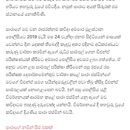
හරියට තහවුරු වූයේ එවිටදීය. නමුත් සාරාට අයත් සිරුරක් එම
ස්ථානයේ නොතිබිණි.
සාරාගේ මව වන රාජරත්නම් කවිදා අම්මාර මූලස්ථාන
පොලිසියට 2019 මැයි මස 24 වැනිදා එනම් සිද්ධියෙන් මාසයක්
වෙන්නට දින දෙකක් තිබෙද්දී කැඳවූ අතර එදිනම අධිකරණයට
කරුණු වාර්තා කරමින් ඇගේ රුධිර සාම්පල් ගෙන ඩීඑන්ඒ
පරීක්ෂණයක් කිරීමට අම්පාර පොලිසිය අවසර ලබා ගත්තේය. ඒ
අනුව යවන ලස සාම්පල් පරීක්ෂා කිරීමෙන් පසු රජයේ රස
පරීක්ෂක දෙපාර්තමේන්තුව වාර්තා කළේ සාරා ජස්මින්ගේ
මවගේ ඩීඑන්ඒ සමග සයින්දමරුදුවලින් එවා තිබූ කිසිදු ඩීඑන්ඒ
සාම්පලයක් නොගැලපෙන බවයි. ඉන් පසු පොලිසිය යළි
විමර්ශනයක් ආරම්භ කළේ සාරා ජස්මින් යනු ඇගේ මව
කවිදාටම ඉපදුණු දරුවෙක්ද යන්නයි. විමර්ශනයේ දී තහවුරු වූයේ
කවිදාගේ දියණිය සාරා ජස්මින් බවයි.
සාරාගේ නමින් සිම් එකක්