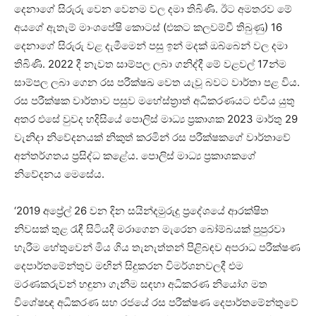
දෙනාගේ සිරුරු වෙන වෙනම වල දමා තිබිණි. ඊට අමතරව මේ
අයගේ ඇතැම් මාංශපේෂි කොටස් (එකට කලවම්වී තිබුණු) 16
දෙනාගේ සිරුරු වළ දැමීමෙන් පසු ඉන් මදක් ඔබ්බෙන් වල දමා
තිබිණි. 2022 දී නැවත සාම්පල ලබා ගනිද්දී මේ වළවල් 17න්ම
සාම්පල ලබා ගෙන රස පරීක්ෂඛ වෙත යැවූ බවට වාර්තා පළ විය.
රස පරීක්ෂක වාර්තාව පසුව මහේස්ත්‍රාත් අධිකරණයට එවිය යුතු
අතර එසේ වුවද හදිසියේ පොලිස් මාධ්‍ය ප්‍රකාශක 2023 මාර්තු 29
වැනිදා නිවේදනයක් නිකුත් කරමින් රස පරීක්ෂකගේ වාර්තාවේ
අන්තර්ගතය ප්‍රසිද්ධ කළේය. පොලිස් මාධ්‍ය ප්‍රකාශකගේ
නිවේදනය මෙසේය.
‘2019 අප්‍රේල් 26 වන දින සයින්දමුරුදු ප්‍රදේශයේ ආරක්ෂිත
නිවසක් තුළ රැඳී සිටියදී මරාගෙන මැරෙන බෝම්බයක් පුපුරවා
හැරීම හේතුවෙන් මිය ගිය තැනැත්තන් පිළිබඳව අපරාධ පරීක්ෂණ
දෙපාර්තමේන්තුව මඟින් සිදුකරන විමර්ශනවලදී එම
මරණකරුවන් හඳුනා ගැනීම සඳහා අධිකරණ නියෝග මත
විශේෂඥ අධිකරණ සහ රජයේ රස පරීක්ෂණ දෙපාර්තමේන්තුවේ