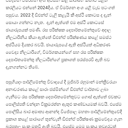
එතැතින් විමර්ශන අංශ අවසන් කළ සාරාගේ කතාව යළිත්
කරලියට එන්නේ 2024දීය. ඒ විමර්ශන අංශ යළි වැඩ පටංගත්
පසුවය. 2022 දී ඩීඑන්ඒ ටැලි කළැයි කී අස්ථි කොටස ද දැන්
සොයා ගන්නට නැත. දැන් ඇත්තේ එම අස්ථි කොටසේ
ඡායාරූපයක් පමණි. රස පරීක්ෂක දෙපාර්තමේන්තුවේ අදාල
නිලධාරිනිය කියා ඇත්තේ ඩීඑන්ඒ පරීක්ෂණය කළේ සමස්ථ
අස්ථියම දියකර බවයි. ඡායාරූපයේ ඇති අස්ථියත් අධිකරණ
වෛද්‍ය නිලධාරීගේ, විමර්ශකයන්ගේ සහ රස පරීක්ෂක
දෙපාර්තමේන්තු නිලධාරීන්ගේ ප්‍රකාශත් පරස්පරවී ඇති බව
දැනගන්නට තිබේ.
පසුගියදා පාර්ලිමේන්තු විවාදයේ දී මුජිබර් රහුමාන් මන්ත්‍රීවරයා
අනාවරණය කළේ සාරා ජස්මින්ගේ ඩීඑන්ඒ වාර්තාව ලබා
ගැනීමට රස පරීක්ෂක දෙපාර්තමේන්තුවට ගොස් ඇත්තේ එවකට
පොලිස්පති චන්දන වික්‍රමරත්න ඇතුළු කණ්ඩායමක් බවයි. එසේම
පොලිසිය බාර අමාත්‍ය ආනන්ද විජේපාල මහතා පාර්ලිමේන්තුවේදී
ප්‍රකාශ කළේ සාරාගේ තුන්වැනි ඩීඑන්ඒ පරීක්ෂණ ක්‍රමවේදය ගැන
බරපතල සැක මතුවී ඇති බවයි. එසේම මෙම සැකය තවදුරටත්