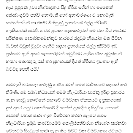
ඇය පුපුරණ ද්‍රව්‍ය නිශ්පාදනය සිදු කිරීම මගින් හා මෙතෙක්
අත්අඩංගුවට පත්වී නොමැති හෝ අනාවරණය වී නොමැති
සාමාජිකයින් හා එක්ව බිහිසුණු ප්‍රහාරයක් එල්ල කිරීමේ
හැකියාවක් පවතී. තවම ප්‍රධාන සැකකරුවන් මේ වන විට අපරාධ
පරීක්ෂණ දෙපාර්තමේන්තුව භාරයේ රැදවුම් නියෝග මත සිටින
බැවින් ඔවුන් මුදවා ගැනීම සඳහා ප්‍රහාරයක් එල්ල කිරීමට ඉඩ
ප්‍රස්තාව ඇති අතර සැකකරුවන් හමුවීමට පැමිණෙන අමුත්තන්
හරහා තොරතුරු රැස් කර ප්‍රහාරයක් දියත් කිරීමට ඉඩකඩ ඇති
බවටද පෙනී යයි.‘
මෙවැනි බරපතල කරුණු ගණනාවක් මෙම වාර්තාවේ සඳහන් කර
තිබිණි. මේ සම්බන්ධයෙන් මෙම නිලධාරියා පාස්කු ඉරිදා ප්‍රහාරය
ගැන සෙවූ කොමිෂන් සභාවේ විමර්ශන ඒකකයට ද ප්‍රකාශයක්
දුන් අතර පසුව කොමිසමේ දී සාක්කි ලබාදීම ද සිදුවිය. කෙසේ
වෙතත් වහාම සාරා ගැන විමර්ශන කරන ලෙසට මෙම
නිලධාරියා ප්‍රමුඛ කණ්ඩායමට පොලිස්පතිවරයා නියෝග කරනවා
වෙනුවට සිදුවූයේ සාරා පැන ගිය බවට වන විමර්ශනය එවකට