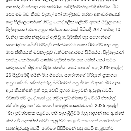
ආනන්ද විජේපාල අමාත්‍යවරයා පාර්ලිමේන්තුවේදී කීවේය. ඊට
පෙර මේ බව කීවේ චැනල් ෆෝ නාලිකාව හරහා අනාවරණයක්
කළ පිල්ලෙයාන්ගේ හිටපු පෞද්ගලික ලේකම් අසාත් මවුලානාය.
පිල්ලෙයාන් මඩකලපුව බන්ධනාගාරයේ සිටියදී 2017 මාර්තු 10
වැනිදා කාත්තන්කුඩියේ ඇතිවූ ගැටුමකින් පසු සරහාන්ගේ
සහෝදරයා ෂයිනි මව්ලවි අත්අඩංගුවට ගෙන රිමාන්ඩ් කළ පසු
මාස කිහිපයක් මඩකලපුව බන්ධනාගාරයේ සිටියේය. පිල්ලෙයාන්
පාස්කු කොමිසමේ සාක්කි දෙමින් තමා සහ ශයිනි අතර සමීප
සබඳතාවක් තිබූ බව පිළිගත්තේය. පෙර සඳහන් කළ 2019 අප්‍රේල්
26 සිදුවීමේදී ශයිනි මිය ගියේය. සහරාන්ගේ බිරිඳගේ ප්‍රකාශය
අනුව ශයිනි සයින්දමරුදු පිපිරීමෙන් පසු ජීවතුන් අතර සිට ඇත.
ඇය කියන්නේ ඉන් පසු වෙඩි ප්‍රහාර මාලාවක් ඇසුණු බවයි.
එවකට එම ප්‍රදේශයේ යුද හමුදා ප්‍රධානියකු වූ මේජර් ජනරාල්
මහින්ද මුදලිගේ මහතාගේ සම්මුඛ සාකච්ඡාවක් 2025 අප්‍රේල්
19දා පුවත්පතක පළවිය. එහි පැහැදිලිවම ඔහු සඳහන් කර ඇත්තේ
ගිනි අවි දෙකකින් වෙඩි තැබූ බව හා ඉන් කෙනෙක් සහරාන්ගේ
සහෝදරයකු බවයි. බෝම්බ පිපිරීමෙන් පසු වෙඩි තැබූවන්ට