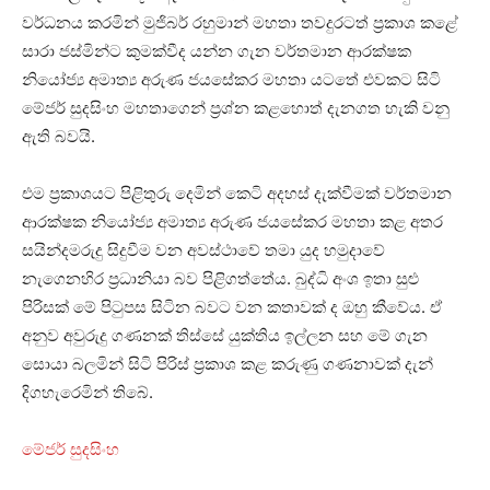
වර්ධනය කරමින් මුජිබර් රහුමාන් මහතා තවදුරටත් ප්‍රකාශ කළේ
සාරා ජස්මින්ට කුමක්වීද යන්න ගැන වර්තමාන ආරක්ෂක
නියෝජ්‍ය අමාත්‍ය අරුණ ජයසේකර මහතා යටතේ එවකට සිටි
මේජර් සුදසිංහ මහතාගෙන් ප්‍රශ්න කළහොත් දැනගත හැකි වනු
ඇති බවයි.
එම ප්‍රකාශයට පිළිතුරු දෙමින් කෙටි අදහස් දැක්වීමක් වර්තමාන
ආරක්ෂක නියෝජ්‍ය අමාත්‍ය අරුණ ජයසේකර මහතා කළ අතර
සයින්දමරුදු සිදුවීම වන අවස්ථාවේ තමා යුද හමුදාවේ
නැගෙනහිර ප්‍රධානියා බව පිළිගත්තේය. බුද්ධි අංශ ඉතා සුළු
පිරිසක් මේ පිටුපස සිටින බවට වන කතාවක් ද ඔහු කීවේය. ඒ
අනුව අවුරුදු ගණනක් තිස්සේ යුක්තිය ඉල්ලන සහ මේ ගැන
සොයා බලමින් සිටි පිරිස් ප්‍රකාශ කළ කරුණු ගණනාවක් දැන්
දිගහැරෙමින් තිබේ.
මේජර් සුදසිංහ