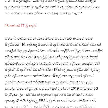
ගිය 15 දෙනකුගේ මෘත දේහයන් සිද්ධිය වූ ස්ථානයේ පොලිස්
ආරක්ෂාව මත තබා ඇති අතර එක් මෘත දේහයක් දැනට අම්පාර
මහ රෝහලේ මෘත ශරීරාගාරයේ තැන්පත් කර ඇත.‘
16 පස්සේ 17 වූ හැටි
මෙම බී වාර්තාවෙන් පැහැදිලිවම සඳහන් කර ඇත්තේ මෙම
සිද්ධියෙන් 16 දෙනකු මියගොස් ඇති බවයි. එසේ තිබියදී වෙනත්
පොලිස් බල ප්‍රදේශයක් වන අම්පාර පොලිසියේ මූලස්ථාන පොලිස්
පරීක්ෂකවරයා 2019 අප්‍රේල් 30 වැනිදා කල්මුණේ මහේස්ත්‍රාත්
අධිකරණයට වැඩිදුර තොරතුරු වාර්තාවක් ඉදිරිපත් කළේය. එහි
සඳහන් වී ඇත්තේ මරණ ගණන 17ක් ලෙසය. සිද්ධියෙන් තුවාල
ලබා දැරියක සහ කාන්තාවක රෝහල් ගත කළ අතර අම්පාර
මූලස්ථාන පොලිස් පරීක්ෂකවරයා මුල්වරට එම තුවාල ලැබූ
කාන්තාවගෙන් ප්‍රකාශ සටහන් කර ගන්නේ 2019 මැයි මස 03
වැනිදාය. දින කිහිපයක් ඇගෙන් ප්‍රකාශ සටහන් කර ගන්නා
අතරතුරදී සයින්දමරුදු පිපිරීම වූ ස්ථානයේ ‘සාරා ජස්මින්‘ නම්
කාන්තාවක සිටි බව කියැවිණි. සාරා එම ස්ථානයේ සිටි බවට