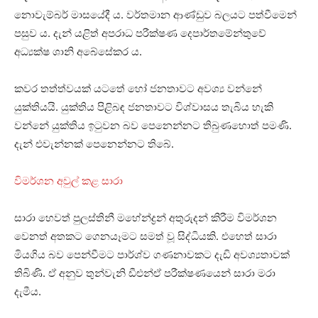
නොවැම්බර් මාසයේදී ය. වර්තමාන ආණ්ඩුව බලයට පත්වීමෙන්
පසුව ය. දැන් යළිත් අපරාධ පරීක්ෂණ දෙපාර්තමේන්තුවේ
අධ්‍යක්ෂ ශානි අබේසේකර ය.
කවර තත්ත්වයක් යටතේ හෝ ජනතාවට අවශ්‍ය වන්නේ
යුක්තියයි. යුක්තිය පිළිබඳ ජනතාවට විශ්වාසය තැබිය හැකි
වන්නේ යුක්තිය ඉටුවන බව පෙනෙන්නට තිබුණහොත් පමණි.
දැන් එවැන්නක් පෙනෙන්නට තිබේ.
විමර්ශන අවුල් කළ සාරා
සාරා හෙවත් පුලස්තිනී මහේන්ද්‍රන් අතුරුදන් කිරීම විමර්ශන
වෙනත් අතකට ගෙනයෑමට සමත් වූ සිද්ධියකි. එහෙත් සාරා
මියගිය බව පෙන්වීමට පාර්ශ්ව ගණනාවකට දැඩි අවශ්‍යතාවක්
තිබිණි. ඒ අනුව තුන්වැනි ඩීඑන්ඒ පරීක්ෂණයෙන් සාරා මරා
දැමීය.