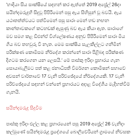
‘හාදියා සිය සාක්ෂියේ සඳහන් කර ඇත්තේ 2019 අප්‍රේල් 26දා
සයින්දමරුදුහි සිදුවූ පිපිරීමෙන් පසු ඇය සිහිසුන් වූ බවයි. ඇය
යථාතත්ත්වයට පත්වීමෙන් පසු සාරා මෙන් හඬ නඟන
කාන්තාවකගේ කටහඬක් ඇසුණු බව ඇය කියා ඇත. සාරාගේ
මව සමග කළ ඩීඑන්ඒ විශ්ලේෂණය අනුව පිපිරීමෙන් සාරා මිය
ගිය බව තහවුරු වී නැත. මෙම සාක්ෂිය සැලකිල්ලට ගනිමින්
පරීක්ෂණ කොමිසම නිර්දේශ කරන්නේ සාරා පිළිබඳ පරීක්ෂණ
දිගටම කරගෙන යන ලෙසයි.‘ මේ පාස්කු ඉරිදා ප්‍රහාරය ගැන
සොයාබැලීමට පත් කළ ජනාධිපති විමර්ශන කොමිෂන් සභාවේ
අවසන් වාර්තාවේ 17 වැනි පරිච්ඡේදයේ නිර්දේශයකි. 17 වැනි
පරිච්ඡේදයේ සඳහන් වන්නේ ප්‍රහාරයට අදාළ විදේශීය මැදිහත්වීම්
ගැනයි.
සයින්දමරුදු සිදුවීම
පාස්කු ඉරිදා එල්ල කළ ප්‍රහාරයෙන් පසු 2019 අප්‍රේල් 26 වැනිදා
කල්මුණේ සයින්දමරුදු ප්‍රදේශයේ බොලිවේරියන් ග්‍රාමයේ නිවසක