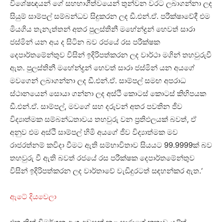
විශේෂඥයන් ගේ සහභාගීත්වයෙන් තුන්වන වරට ලබාගන්නා ලද
සියුම් සාම්පල් සම්බන්ධව සිදුකරන ලද ඩී.එන්.ඒ. පරීක්ෂාවේදී එම
මියගිය තැනැත්තන් අතර පුලස්තිනී මහේන්ද්‍රන් හෙවත් සාරා
ජස්මින් යන අය ද සිටින බව රජයේ රස පරීක්ෂක
දෙපාර්තමේන්තුව විසින් ඉදිරිපත්කරන ලද වාර්ථා මගින් තහවුරුවී
ඇත. පුලස්තිනී මහේන්ද්‍රන් හෙවත් සාරා ජස්මින් යන අයගේ
මවගෙන් ලබාගන්නා ලද ඩී.එන්.ඒ. සාම්පල් සමඟ අපරාධ
ස්ථානයෙන් සොයා ගන්නා ලද අස්ථි කොටස් කොටස් කිහිපයක
ඩී.එන්.ඒ. සාම්පල්, මවගේ සහ දරුවන් අතර පවතින ජීව
විද්‍යාත්මක සම්බන්ධතාවය තහවුරු වන ප්‍රතිඵලයක් බවත්, ඒ
අනුව එම අස්ථි සාම්පල් හිමි අයගේ ජීව විද්‍යාත්මක මව
රාජරත්නම් කවිදා වීමට ඇති සම්භාවිතාව සියයට 99.9999ක් බව
තහවුරු වී ඇති බවත් රජයේ රස පරීක්ෂක දෙපාර්තමේන්තුව
විසින් ඉදිරිපත්කරන ලද වාර්තාවේ වැඩිදුරටත් සඳහන්කර ඇත.‘
ඇටේ දියවෙලා