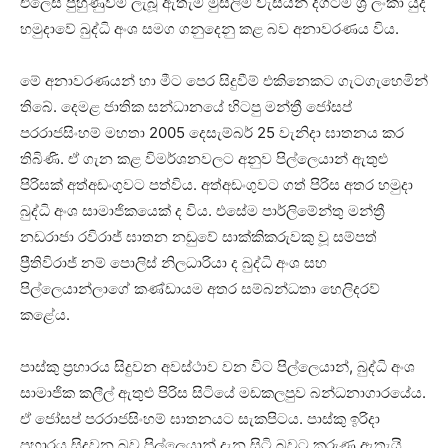
එලෙස පුහුණුවීම් ලැබූ ඇතැම් මුස්ලිම් වැසියන් දිගටම ශ්‍රී ලංකා යුද
හමුදාවේ බුද්ධි අංශ සමග ගනුදෙනු කළ බව අනාවරණය විය.
මේ අනාවරණයන් හා මීට පෙර සිදුවීම් එකිනෙකට ගැටගැහෙමින්
තිබේ. දෙමළ ජාතික සන්ධානයේ හිටපු මන්ත්‍රී ජෝසප්
පරරාජසිංහම් මහතා 2005 දෙසැම්බර් 25 වැනිදා ඝාතනය කර
තිබිණි. ඒ ගැන කළ විමර්ශනවලට අනුව පිල්ලෙයාන් ඇතුළු
පිරිසක් අත්අඩංගුවට පත්විය. අත්අඩංගුවට ගත් පිරිස අතර හමුදා
බුද්ධි අංශ සාමාජිකයෙක් ද විය. එසේම පාර්ලිමේන්තු මන්ත්‍රී
නඩරාජා රවිරාජ් ඝාතන නඩුවේ සාක්කිකරුවකු වූ සම්පත්
ප්‍රීතිවිරාජ් නම් පොලිස් නිලධාරියා ද බුද්ධි අංශ සහ
පිල්ලෙයාන්ලාගේ කණ්ඩායම අතර සම්බන්ධතා හෙලිදරව්
කළේය.
පාස්කු ප්‍රහාරය සිදුවන අවස්ථාව වන විට පිල්ලෙයාන්, බුද්ධි අංශ
සාමාජික කලීල් ඇතුළු පිරිස සිටියේ මඩකලපුව බන්ධනාගාරයේය.
ඒ ජෝසප් පරරාජසිංහම් ඝාතනයට සැකපිටය. පාස්කු ඉරිදා
ප්‍රහාරය සිදුවන බව පිල්ලෙයාන් දැන සිටි බවට කරුණු ඇතැයි