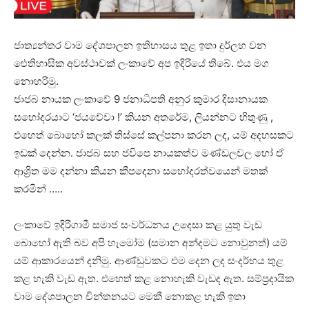
ජාත්‍යන්තර වාම දේශපාලන ඉතිහාසය තුළ ඉතා දුර්ලභ වන
ඓතිහාසික අවස්ථාවක් ලංකාවේ අප ඉදිරියේ තිබේ. එය මග
නොහරිමු.
ජාජබ නායක ලංකාවේ 9 ජනාධිපති අනුර කුමාර දිසානායක
සහෝදරයාට ‘ජයවේවා !’ කියන අතරේම, ලියන්නට හිතුණු ,
එහෙත් බොහෝ කලක් තිස්සේ කල්පනා කරන ලද, යම් අදහසකට
ඉඩක් දෙන්න. ජාජබ සහ ජවිපෙ නායකත්ව මණ්ඩලවල හෝ ඒ
ආශ්‍රිත මම දන්නා කියන කීපදෙනා සහෝදරත්වයෙන් මතක්
කරමින් …..
ලංකාවේ ඉදිරිගාමී සමාජ සංවර්ධනය උදෙසා කළ යුතු වැඩ
බොහෝ ඇති බව අපි හැමෝම (සමාන අන්දමට නොවුනත්) යම්
යම් ආකාරයෙන් දනිමු. ආණ්ඩුවකට එම දෙන ලද සංදර්භය තුළ
කළ හැකි වැඩ ඇත. එහෙත් කළ නොහැකි වැඩද ඇත. සම්ප්‍රදායික
වාම දේශපාලන චින්තනයට මෙකී නොකළ හැකි ඉතා