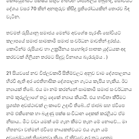
කොමියුනිස්ට් පක්ෂය සතුව නිතරඟ රාජ්‍යබලය තිබුනද, සෝවියට්
දේශය වසර 70 කින් අනතුරුව කිසිදු ප්‍රතිරෝධයකින් තොරව බිඳ
වැටින.
තවමත් රුසියානු සමාජය මෙන්ම අවශේෂ පැරණි සෝවියට්
කලාපයේ සමාජ සාමකාමී සමාජ සංවර්ධන මාවතින් දුරස්ය.
කොටින්ම රුසියාව හා උක්‍රයීනය සහෝදර ඝාතක යුද්ධයක අද
කරවටක් ගිලීයන තරමට සිදුවූ විනාශය බැරෑරුම්ය . )
21 සියවසේ නව විප්ලවකාරී සිතීම්වලට අනුව වාම දේශපාලනය
හිරවී ඇති අර ඓතිහාසික දේශපාලන ගැටය කැපිය හැකිය. ඊට
න්‍යායක් තිබේ. එය මා නම් කරන්නේ සාමකාමී සමාජ සංවර්ධනය
නම් කුරුල්ලාගේ තටු දෙකේ න්‍යාය කියායි. එය භාවිතා කිරීමට
ප්‍රශස්ත අවස්ථාවක් ලංකාවේ උදාවී තිබේ..ඒ ජාජබ සහ ජවිපෙ
නම් එකිනෙක හා බැඳුණු පක්ෂ සංවිධාන දෙකක් කරළියට ඒම
නිසාය.. මීට වඩා යමක් මේ ගැන කීමට තැන මේ නොවේ… මා
හිතනවා වත්මන් ජවිපෙ නායකත්වයට එය ගැන යම්
අවබෝධයක් තිබෙනවා කියා. ඒ කිව්වෙ අර තටු දෙකම