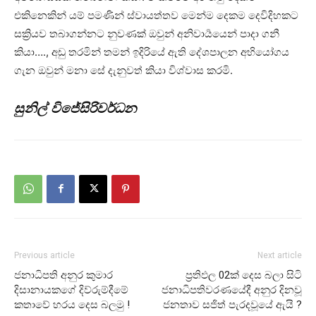
එකිනෙකින් යම් පමණින් ස්වායත්තව මෙන්ම දෙකම දෙවිදිහකට
සක්‍රියව තබාගන්නට නුවණක් ඔවුන් අනිවාර්‍යයෙන් පාදා ගනී
කියා…., අඩු තරමින් තමන් ඉදිරියේ ඇති දේශපාලන අභියෝගය
ගැන ඔවුන් මනා සේ දැනුවත් කියා විශ්වාස කරමි.
සුනිල් විජේසිරිවර්ධන
Previous article
Next article
ජනාධිපති අනුර කුමාර
ප්‍රතිඵල 02ක් දෙස බලා සිටි
දිසානායකගේ දිව්රුම්දීමේ
ජනාධිපතිවරණයේදී අනුර දිනවූ
කතාවේ හරය දෙස බලමු !
ජනතාව සජිත් පැරදවූයේ ඇයි ?