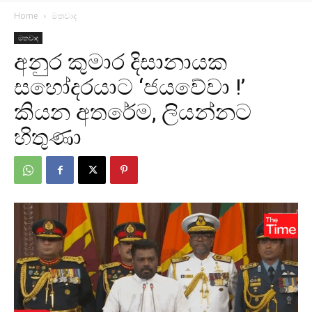
Home
මතවාද
මතවාද
අනුර කුමාර දිසානායක
සහෝදරයාට ‘ජයවේවා !’
කියන අතරේම, ලියන්නට
හිතුණා