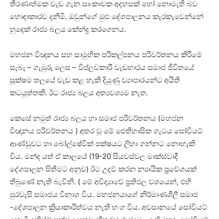
තීරණාත්මක වැඩ ගැන සාංකාවක අදහසක් හෝ නොමැති බව
හොඳාකාරව දනිමි. ඔවුන්ගේ මුළු දේශපාලනය කැරකැවෙන්නේ
හුදෙක් රාජ්‍ය බලය කේන්ද්‍ර කරගෙනය.
මහජන විඥානය සහ සාමුහික පරිකල්පනය පරිවර්තනය කිරීමේ
සැබෑ – ගැඹුරු ලෙස – විප්ලවකාරී වැඩභාරය සමාජ ජීවිතයේ
සූක්ෂම තලයේ වැඩ කළ හැකි දියුණු ව්‍යාපාරයන්ට අයිති
කටයුත්තකි. ඊට රාජ්‍ය බලය අත්‍යවශ්‍යම නැත.
කෙසේ නමුත් රාජ්‍ය බලය හා සමාජ පරිවර්තනය (මහජන
විඥානය පරිවර්තනය ) අතර වූ මේ ඓතිහාසික ගැටය සෝවියට්
ආණ්ඩුවට හා බෝල්ෂේවික් පක්ෂයට ලිහා ගන්නට නොහැකි
විය. මන්ද යත් ඒ කාලයේ (19-20 සියවස්වල මාක්ස්වාදී
දේශපාලන සිතීමට අනුව) ඊට උදව් කරන න්‍යායික ප්‍රවේශයක්
තිබුණේ නැති බැවිනි. ( මේ අවිද්‍යාවේ ප්‍රතිඵල වශයෙන්, එහි
පුරවැසි සමාජය විනාශ විය. මහජනයාගේ නිර්මාණශීලී සමාජ
-දේශපාලන ක්‍රියාකාරිත්වය නැති භංග විය. අවසානයේ සෝවියට්