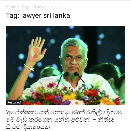
Home
Tags
Lawyer sri lanka
Tag: lawyer sri lanka
Featured
‘අපේක්ෂකයෙක් නොවුණොත් රනිල්ට දිගටම
මේ වැඩ කරගෙන යන්න පුළුවන්’ – නීතිඥ
ඩී.එම්. දිසානායක