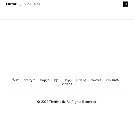
Editor
-
July 23, 2024
0
නිවස
අප ගැන
කාලීන
ක්‍රීඩා
කලා
මතවාද
ව්‍යාපාර
ගවේෂණ
Videos
© 2022 Thetime.lk. All Rights Reserved.