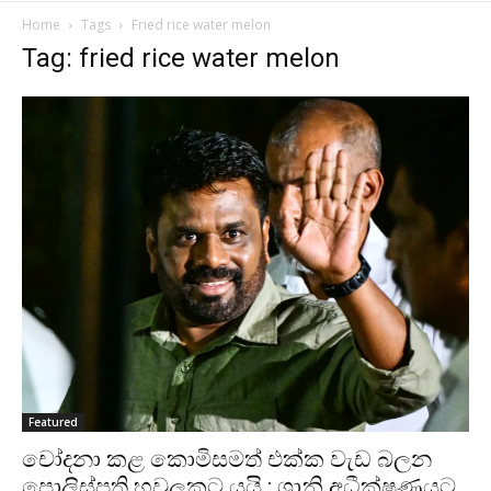
Home
Tags
Fried rice water melon
Tag: fried rice water melon
Featured
චෝදනා කළ කොමිසමත් එක්ක වැඩ බලන
පොලිස්පති හවුලකට යයි : ශානි අධීක්ෂණයට