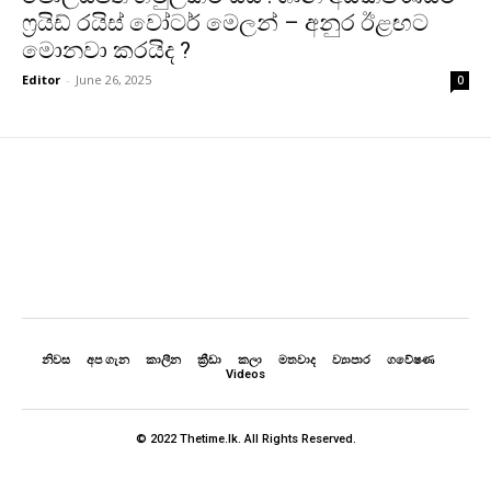
ෆ්‍රයිඩ් රයිස් වෝටර් මෙලන් – අනුර ඊළඟට
මොනවා කරයිද ?
Editor
-
June 26, 2025
0
නිවස
අප ගැන
කාලීන
ක්‍රීඩා
කලා
මතවාද
ව්‍යාපාර
ගවේෂණ
Videos
© 2022 Thetime.lk. All Rights Reserved.