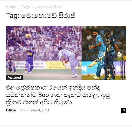
Home
Tags
මොහොමඩ් සිරාජ්
Tag: මොහොමඩ් සිරාජ්
Featured
එදා ප්‍රේක්ෂකාගාරයෙන් ඉන්දීය පන්දු
යවන්නන්ට Boo ගාන තැනට පාගලා දාපු
ක්‍රිකට් එකක් අපිට තිබුණා
Editor
-
November 4, 2023
0