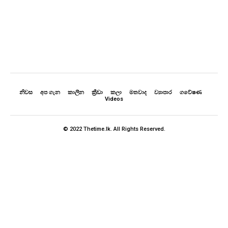
නිවස
අප ගැන
කාලීන
ක්‍රීඩා
කලා
මතවාද
ව්‍යාපාර
ගවේෂණ
Videos
© 2022 Thetime.lk. All Rights Reserved.