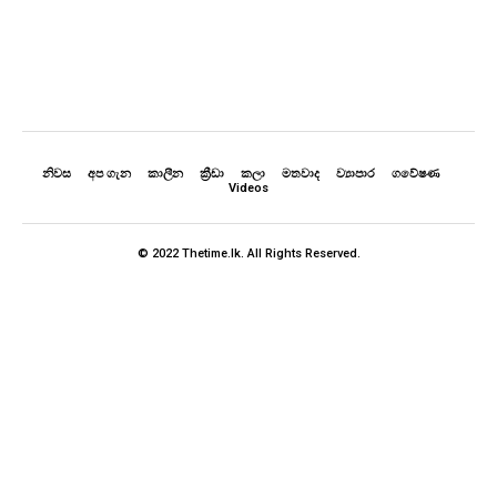
නිවස
අප ගැන
කාලීන
ක්‍රීඩා
කලා
මතවාද
ව්‍යාපාර
ගවේෂණ
Videos
© 2022 Thetime.lk. All Rights Reserved.