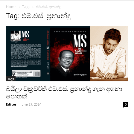
Home
Tags
එම්.එස්. ප්‍රනාන්දු
Tag: එම්.එස්. ප්‍රනාන්දු
කලා
බයිලා චක්‍රවර්තී එම්.එස්. ප්‍රනාන්දු ගැන අගනා
පොතක්
Editor
-
June 27, 2024
0