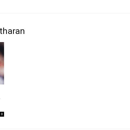
itharan
ව
0