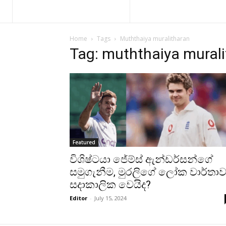
Home
Tags
Muththaiya muralitharan
Tag: muththaiya mural
Featured
විශිෂ්ටයා ජේම්ස් ඇන්ඩර්සන්ගේ
සමුගැනීම, මුරලිගේ ලෝක වාර්තා
සදාකාලික වෙයිද?
Editor
-
July 15, 2024