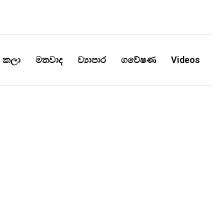
කලා
මතවාද
ව්‍යාපාර
ගවේෂණ
Videos