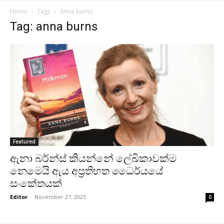
Home
Tags
Anna burns
Tag: anna burns
Featured
ඇනා බර්න්ස් කියන්නේ ලේඛිකාවක්ම
නෙමෙයි ඇය අප්‍රතිහත ධෛර්යයේ
සංකේතයක්
Editor
-
November 27, 2025
0