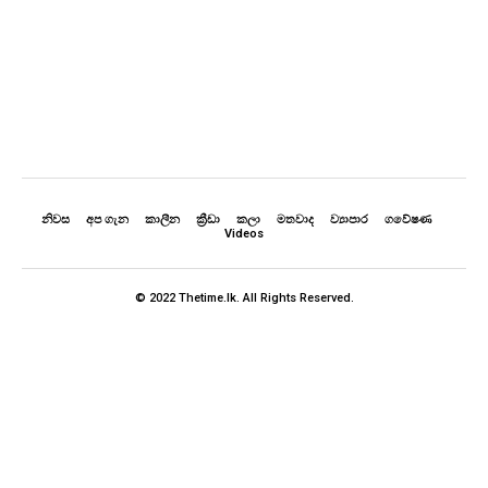
නිවස
අප ගැන
කාලීන
ක්‍රීඩා
කලා
මතවාද
ව්‍යාපාර
ගවේෂණ
Videos
© 2022 Thetime.lk. All Rights Reserved.