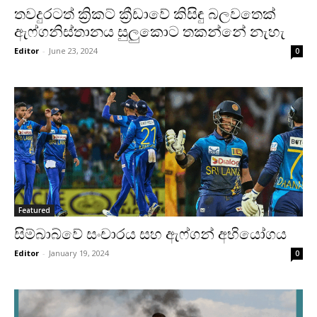
තවදුරටත් ක්‍රිකට් ක්‍රීඩාවේ කිසිඳු බලවතෙක්
ඇෆ්ගනිස්තානය සුලුකොට තකන්නේ නැහැ
Editor
-
June 23, 2024
0
Featured
සිම්බාබ්වේ සංචාරය සහ ඇෆ්ගන් අභියෝගය
Editor
-
January 19, 2024
0