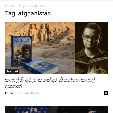
Home
Tags
Afghanistan
Tag: afghanistan
Featured
කාබුල්හි අරුම කතන්දර කියන්නා; කාබුල්
දස්තාන්
Editor
-
February 15, 2026
0