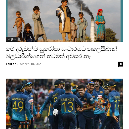
කාලීන
මේ දරුවන්ට යුරෝපා සංචාරයට තලෙයිබාන්
බලධාරීන්ගෙන් තවමත් අවසර නෑ
Editor
-
March 18, 2023
0