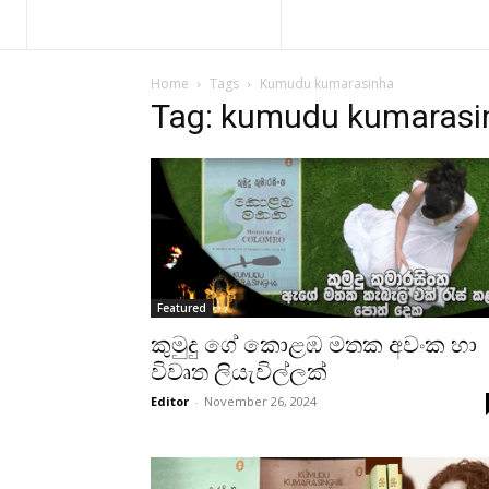
Home
Tags
Kumudu kumarasinha
Tag: kumudu kumarasi
Featured
කුමුදු ගේ කොළඹ මතක අවංක හා
විවෘත ලියැවිල්ලක්
Editor
-
November 26, 2024