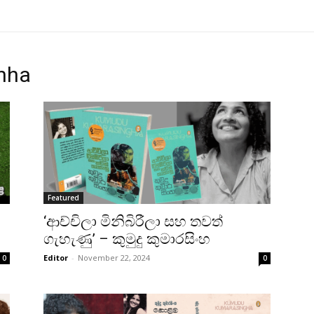
nha
Featured
‘ආච්චිලා මිනිබිරීලා සහ තවත්
ගැහැණු’ – කුමුදු කුමාරසිංහ
Editor
-
November 22, 2024
0
0