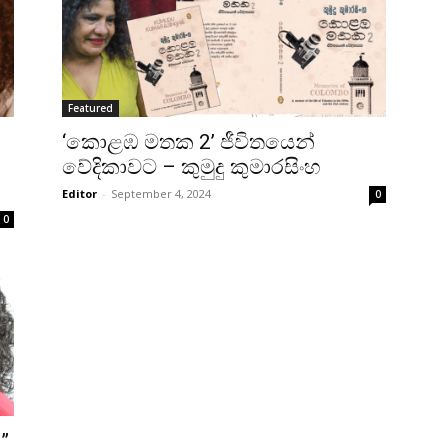
Featured
‘කොළඹ මතක 2’ ජීවිතයෙන්
වේදිකාවට – කුමුදු කුමාරසිංහ
Editor
-
September 4, 2024
0
0
”