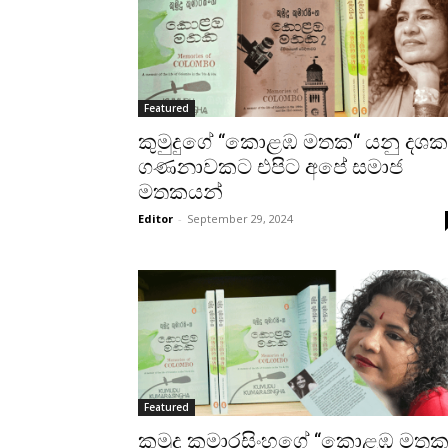
Featured
කුමුදුගේ “කොළඹ මතක“ යනු දශක
ගණනාවකට එපිට අපේ සමාජ
මතකයන්
Editor
-
September 29, 2024
Featured
කුමුදු කුමාරසිංහගේ “කොළඹ මතක