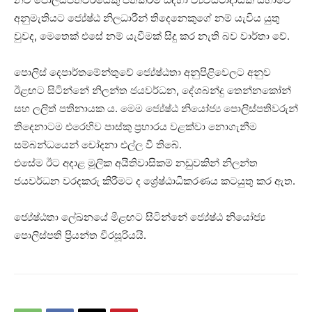
අනුමැතියට ජ්‍යේෂ්ඨ නිලධාරීන් තිදෙනෙකුගේ නම් යැවිය යුතු
වුවද, මෙතෙක් එසේ නම් යැවීමක් සිදු කර නැති බව වාර්තා වේ.
පොලිස් දෙපාර්තමේන්තුවේ ජ්‍යේෂ්ඨතා අනුපිළිවෙලට අනුව
ඊළඟට සිටින්නේ නිලන්ත ජයවර්ධන, දේශබන්දු තෙන්නකෝන්
සහ ලලිත් පතිනායක ය. මෙම ජ්‍යේෂ්ඨ නියෝජ්‍ය පොලිස්පතිවරුන්
තිදෙනාටම එරෙහිව පාස්කු ප්‍රහාරය වළක්වා නොගැනීම
සම්බන්ධයෙන් චෝදනා එල්ල වී තිබේ.
එසේම ඊට අදාළ මූලික අයිතිවාසිකම් නඩුවකින් නිලන්ත
ජයවර්ධන වරදකරු කිරීමට ද ශ්‍රේෂ්ඨාධිකරණය කටයුතු කර ඇත.
ජ්‍යේෂ්ඨතා ලේඛනයේ මීළඟට සිටින්නේ ජ්‍යේෂ්ඨ නියෝජ්‍ය
පොලිස්පති ප්‍රියන්ත වීරසූරියයි.