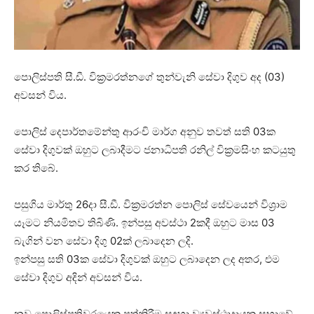
පොලිස්පති සී.ඩී. වික්‍රමරත්නගේ තුන්වැනි සේවා දිගුව අද (03)
අවසන් විය.
පොලිස් දෙපාර්තමේන්තු ආරංචි මාර්ග අනුව තවත් සති 03ක
සේවා දිගුවක් ඔහුට ලබාදීමට ජනාධිපති රනිල් වික්‍රමසිංහ කටයුතු
කර තිබේ.
පසුගිය මාර්තු 26දා සී.ඩී. වික්‍රමරත්න පොලිස් සේවයෙන් විශ්‍රාම
යෑමට නියමිතව තිබිණි. ඉන්පසු අවස්ථා 2කදී ඔහුට මාස 03
බැගින් වන සේවා දිගු 02ක් ලබාදෙන ලදි.
ඉන්පසු සති 03ක සේවා දිගුවක් ඔහුට ලබාදෙන ලද අතර, එම
සේවා දිගුව අදින් අවසන් විය.
නව පොලිස්පතිවරයෙකු පත්කිරීම සඳහා ව්‍යවස්ථාදායක සභාවේ