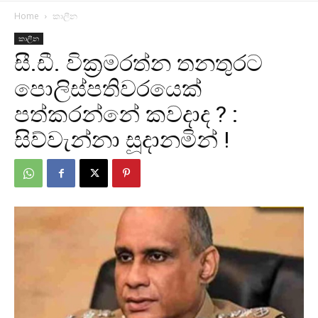
Home
කාලීන
කාලීන
සී.ඩී. වික්‍රමරත්න තනතුරට
පොලිස්පතිවරයෙක්
පත්කරන්නේ කවදාද ? :
සිව්වැන්නා සූදානමින් !