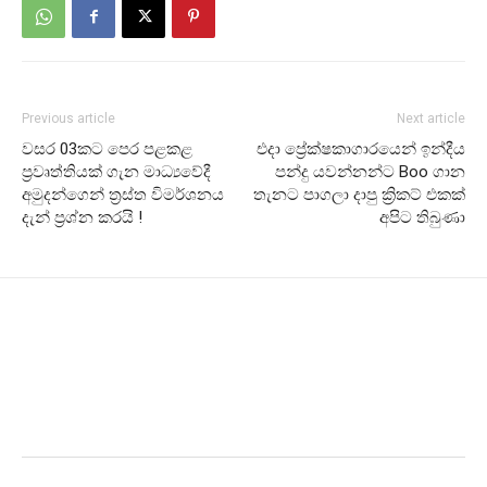
Previous article
Next article
වසර 03කට පෙර පළකළ
එදා ප්‍රේක්ෂකාගාරයෙන් ඉන්දීය
ප්‍රවෘත්තියක් ගැන මාධ්‍යවේදී
පන්දු යවන්නන්ට Boo ගාන
අමුදන්ගෙන් ත්‍රස්ත විමර්ශනය
තැනට පාගලා දාපු ක්‍රිකට් එකක්
දැන් ප්‍රශ්න කරයි !
අපිට තිබුණා