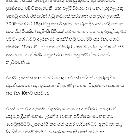
සොයා ගියේය. දෙවැනි හිමිකරු විෂ්ණු කුමාර් පූන්තෝට්ටම්
ප්‍රදේශයේ පදිංචිකරුවෙකි. ඔහු එල්ටීටීඊයට සම්බන්ධ පුද්ගලයකු
නොවූ අතර, රත්තරන් බඩු කඩයක් කරගෙන ගිය පුද්ගලයෙකි.
2009 ජනවාරි 18දා ඔහු සහ මිතුරකු යතුරුපැදියෙන් යද්දී කොළ
පාට ජීප් රියකින් පැමිණි පිරිසක් මේ දෙදෙනා සහ යතුරුපැදිය, ඊට
පටවා ගත් බවට ඇසින් දුටු සාක්ෂි හමු විය. ඊට පසු දින, එනම්
ජනවාරි 19දා මේ දෙදෙනාගේ සිරුරු අනුරාධපුරය ප්‍රදේශයේ තිබී
සොයාගෙන තිබිණි. ඔවුන් මරා දමා තිබුණේ හිසට වෙඩි
තැබීමෙන් ය.
එනම්, ලසන්ත ඝාතනයට යොදාගත්තේ යැයි කී යතුරුපැදිය
වවුනියාවෙන් පැහැරගෙන තිබුණේ ලසන්ත වික්‍රමතුංග ඝාතනය
කර දින 10කට පසුව ය.
එසේ නම් එය ලසන්ත වික්‍රමතුංග ඝාතනය කිරීමට යොදාගත්
යතුරුපැදියක් නොව ලසන්ත ඝාතන පරීක්ෂණ වෙනතකට
යොමුකිරීමට උපයෝගී කර ගත් යතුරුපැදියක් බව අනුමාන කළ
සීඅයිඩිය පොලිස්පතිට ලැබුණු ඉහත කී පෙත්සම ගැන