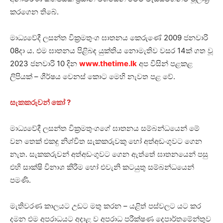
කරගෙන තිබේ.
මාධ්‍යවේදී ලසන්ත වික්‍රමතුංග ඝාතනය කෙරුණේ 2009 ජනවාරි
08දා ය. එම ඝාතනය පිළිබඳ යුක්තිය නොමැතිව වසර 14ක් ගත වූ
2023 ජනවාරි 10 දින
www.thetime.lk
අප විසින් පළකළ
ලිපියක් – ශීර්ෂය වෙනස් කොට මෙහි නැවත පළ වේ.
සැකකරුවන් කෝ ?
මාධ්‍යවේදී ලසන්ත වික්‍රමතුංගගේ ඝාතනය සම්බන්ධයෙන් මේ
වන තෙක් එකදු නිශ්චිත සැකකරුවකු හෝ අත්අඩංගුවට ගෙන
නැත. සැකකරුවන් අත්අඩංගුවට ගෙන ඇත්තේ ඝාතනයෙන් පසු
එහි සාක්ෂි විනාශ කිරීම හෝ එවැනි කටයුතු සම්බන්ධයෙන්
පමණි.
මැතිවරණ කාලයට උඩට මතු කරන – යළිත් පස්වලට යට කර
දමන එම අපරාධයට අදාළ ව අපරාධ පරීක්ෂණ දෙපාර්තමේන්තුව