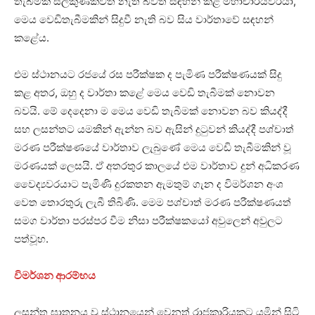
තැබීමක සලකුණක්වත් නැති බවත් සඳහන් කළ මහාචාර්යවරයා,
මෙය වෙඩිතැබීමකින් සිදුවී නැති බව සිය වාර්තාවේ සඳහන්
කළේය.
එම ස්ථානයට රජයේ රස පරීක්ෂක ද පැමිණ පරීක්ෂණයක් සිදු
කළ අතර, ඔහු ද වාර්තා කළේ මෙය වෙඩි තැබීමක් නොවන
බවයි. මේ දෙදෙනා ම මෙය වෙඩි තැබීමක් නොවන බව කියද්දී
සහ ලසන්තට යමකින් ඇන්න බව ඇසින් දුටුවන් කියද්දී පශ්චාත්
මරණ පරීක්ෂණයේ වාර්තාව ලැබුණේ මෙය වෙඩි තැබීමකින් වූ
මරණයක් ලෙසයි. ඒ අතරතුර කාලයේ එම වාර්තාව දුන් අධිකරණ
වෛද්‍යවරයාට පැමිණි දුරකතන ඇමතුම් ගැන ද විමර්ශන අංශ
වෙත තොරතුරු ලැබී තිබිණි. මෙම පශ්චාත් මරණ පරීක්ෂණයත්
සමග වාර්තා පරස්පර වීම නිසා පරීක්ෂකයෝ අවුලෙන් අවුලට
පත්වූහ.
විමර්ශන ආරම්භය
ලසන්ත ඝාතනය වූ ස්ථානයෙන් වෙනත් රාජකාරියකට යමින් සිටි