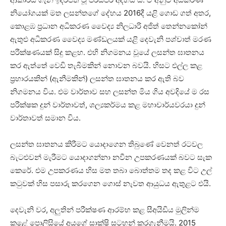
නියෝගයක් මත ලසන්තගේ දේහය 2016දී යළි ගොඩ ගත් අතර,
කොළඹ ප්‍රධාන අධිකරණ වෛද්‍ය නිලධාරි අජිත් තෙන්නකෝන්
ඇතුළු අධිකරණ වෛද්‍ය මණ්ඩලයක් යළි දෙවැනි පශ්චාත් මරණ
පරීක්ෂණයක් සිදු කළහ. එහි නිගමනය වූයේ ලසන්ත ඝාතනය
කර ඇත්තේ වෙඩි තැබීමකින් නොවන බවයි. හිසට එල්ල කළ
ප්‍රහාරයකින් (ඇනීමකින්) ලසන්ත ඝාතනය කර ඇති බව
නිගමනය විය. එම වාර්තාව සහ ලසන්ත මිය ගිය අවදියේ ම රස
පරීක්ෂක දුන් වාර්තාවත්, ශල්‍යකර්මය කළ මහාචාර්යවරයා දුන්
වාර්තාවත් සමාන විය.
ලසන්ත ඝාතනය කිරීමට යොදාගෙන තිබුණේ වෙනත් රටවල
බැටළුවන් මැරීමට යොදාගන්නා නවීන උපකරණයක් බවට සැක
කෙරේ. එම උපකරණය හිස මත තබා බොත්තම තද කළ විට උල්
කටුවක් හිස පසාරු කරගෙන ගොස් නැවත ආයුධය ඇතුළට එයි.
දෙවැනි වර, අලුතින් පරීක්ෂණ ආරම්භ කළ සීඅයිඩිය මුලින්ම
කළේ පොලිසියේ අයගේ සාක්ෂි සටහන් කරගැනීමයි. 2015