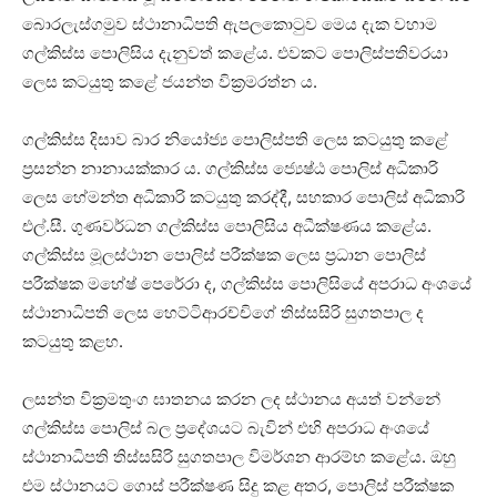
බොරලැස්ගමුව ස්ථානාධිපති ඇපලකොටුව මෙය දැක වහාම
ගල්කිස්ස පොලිසිය දැනුවත් කළේය. එවකට පොලිස්පතිවරයා
ලෙස කටයුතු කළේ ජයන්ත වික්‍රමරත්න ය.
ගල්කිස්ස දිසාව බාර නියෝජ්‍ය පොලිස්පති ලෙස කටයුතු කළේ
ප්‍රසන්න නානායක්කාර ය. ගල්කිස්ස ජ්‍යෙෂ්ඨ පොලිස් අධිකාරි
ලෙස හේමන්ත අධිකාරි කටයුතු කරද්දී, සහකාර පොලිස් අධිකාරි
එල්.සී. ගුණවර්ධන ගල්කිස්ස පොලිසිය අධීක්ෂණය කළේය.
ගල්කිස්ස මූලස්ථාන පොලිස් පරීක්ෂක ලෙස ප්‍රධාන පොලිස්
පරීක්ෂක මහේෂ් පෙරේරා ද, ගල්කිස්ස පොලිසියේ අපරාධ අංශයේ
ස්ථානාධිපති ලෙස හෙට්ටිආරච්චිගේ තිස්සසිරි සුගතපාල ද
කටයුතු කළහ.
ලසන්ත වික්‍රමතුංග ඝාතනය කරන ලද ස්ථානය අයත් වන්නේ
ගල්කිස්ස පොලිස් බල ප්‍රදේශයට බැවින් එහි අපරාධ අංශයේ
ස්ථානාධිපති තිස්සසිරි සුගතපාල විමර්ශන ආරම්භ කළේය. ඔහු
එම ස්ථානයට ගොස් පරීක්ෂණ සිදු කළ අතර, පොලිස් පරීක්ෂක