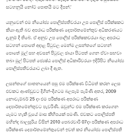
සටහනුයි නෝට් පොතයි මට දීපන්.’
යනුවෙන් එම නියෝජ්‍ය පොලිස්පතිවරයා උප පොලිස් පරීක්ෂකට
කියා ඇති බව අපරාධ පරීක්ෂණ දෙපාර්තමේන්තුව අධිකරණයට
දැනුම් දී තිබේ. ඒ අනුව උප පොලිස් පරීක්ෂකවරයා බල අපරාධ
සටහන් පොතේ අදාළ පිටුවල මෙන්ම ලසන්තගේ සටහන්
පොතේ මුල් සහ අවසන් පිටුවල ඡායා පිටපත් ගෙන ඒවා සඟවා
තබා මුල් පිටපත් ජ්‍යෙෂ්ඨ පොලිස් අධිකාරිවරයා ඉදිරිපිට නියෝජ්‍ය
පොලිස්පතිවරයාට ලබා දී ඇත.
ලසන්තගේ ඝාතනයෙන් පසු එම පරීක්ෂණ විධිමත් කරන ලෙස
එවකට ආණ්ඩුවට දිගින්-දිගටම බලපෑම් පැමිණි අතර, 2009
නොවැම්බර් 25 දා එම පරීක්ෂණ අපරාධ පරීක්ෂණ
දෙපාර්තමේන්තුවට පැවරිණි. ඔවුන්ට එම පරීක්ෂණ කරගෙන
යෑමට හැකි වූයේ මාස කිහිපයක් පමණි. එවකට පොලිස්පති
මහින්ද බාලසූරිය විසින් 2010 පෙබරවාරි 07දා පරීක්ෂණ අපරාධ
පරීක්ෂණ දෙපාර්තමේන්තුවෙන් ඉවත් කර නියෝජ්‍ය පොලිස්පති