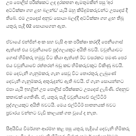
උප පොලිස් පරීක්ෂකට ලද දුරකතන ඇමතුමකින් පසු ‘අර
අට්ටික්කා ගහ ළඟ බලන්ඩ’ යැයි ඔහු කිමිදුම්කරුවන්ට උපදෙස් දී
තිබේ. එම උපදෙස් අනුව සොයා බලද්දී අට්ටික්කා ගහ ළඟ තිබූ
යතුරු පැදි 02 සොයාගෙන ඇත.
ඒවායේ එන්ජින් අංක සහ චැසි අංක පරීක්ෂා කරද්දී පෙනීගොස්
ඇත්තේ එය වවුනියාවේ පුද්ගලයකුට අයිති බවයි. වවුනියාවට
ගොස් හිමිකරු හමුවූ විට කියා ඇත්තේ ඊට වසරකට පමණ පෙර
එය වවුනියාවේ රත්තරන් බඩු කඩ හිමිකරුවකුට විකිණූ බවයි.
එම දෙවැනි ගැනුම්කරු ගැන සෙවූ විට තොරතුරු ලැබුණේ
දෙවැනි ගැනුම්කරු අතුරුදන්ව ඇති බවයි. ඒ ගැන සොයන්නට
එපා යැයි ඉහළින් උප පොලිස් පරීක්ෂකට උපදෙස් ලැබිණි. ඒඅනුව
කතාවක් ගෙතිණි. ඒ, යතුරු පැදි වවුනියාවේ එල්ටීටීඊ
පුද්ගලයකුට අයිති බවටයි. මෙය එල්ටීටීඊ ඝාතනයක් බවට
ප්‍රචාරය වන්නට වැඩි කාලයක් ගත වූයේ ද නැත.
සීඅයිඩිය විමර්ශන ආරම්භ කළ පසු යතුරු පැදියේ දෙවැනි හිමිකරු