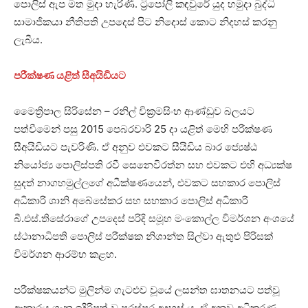
පොලිස් ඇප මත මුදා හැරිණි. ට්‍රිපෝලි කඳවුරේ යුද හමුදා බුද්ධි
සාමාජිකයා නීතිපති උපදෙස් පිට නිදොස් කොට නිදහස් කරනු
ලැබීය.
පරීක්ෂණ යළිත් සීඅයිඩියට
මෛත්‍රිපාල සිරිසේන – රනිල් වික්‍රමසිංහ ආණ්ඩුව බලයට
පත්වීමෙන් පසු 2015 පෙබරවාරි 25 දා යළිත් මෙහි පරීක්ෂණ
සීඅයිඩියට පැවරිණි. ඒ අනුව එවකට සීයිඩිය බාර ජ්‍යෙෂ්ඨ
නියෝජ්‍ය පොලිස්පති රවී සෙනෙවිරත්න සහ එවකට එහි අධ්‍යක්ෂ
සුදත් නාගහමුල්ලගේ අධීක්ෂණයෙන්, එවකට සහකාර පොලිස්
අධිකාරි ශානි අබේසේකර සහ සහකාර පොලිස් අධිකාරි
බී.එස්.තිසේරාගේ උපදෙස් පරිදි සමූහ මංකොල්ල විමර්ශන අංශයේ
ස්ථානාධිපති පොලිස් පරීක්ෂක නිශාන්ත සිල්වා ඇතුළු පිරිසක්
විමර්ශන ආරම්භ කළහ.
පරීක්ෂකයන්ට මුලින්ම ගැටළුව වූයේ ලසන්ත ඝාතනයට පත්වූ
ආකාරය ගැන ඉදිරිපත් වූ පරස්පර අදහස් ය. ඒ අනුව අධිකරණ