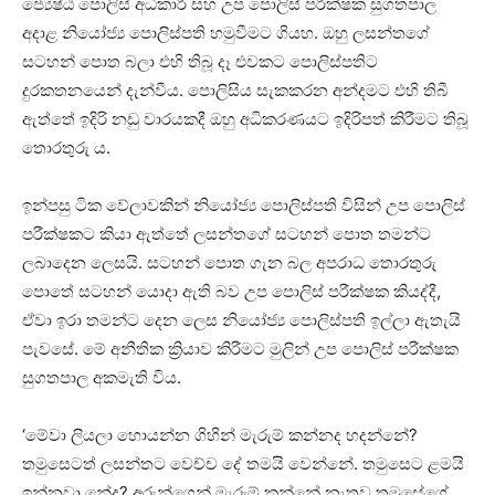
ජ්‍යෙෂ්ඨ පොලිස් අධිකාරි සහ උප පොලිස් පරීක්ෂක සුගතපාල
අදාළ නියෝජ්‍ය පොලිස්පති හමුවීමට ගියහ. ඔහු ලසන්තගේ
සටහන් පොත බලා එහි තිබූ දෑ එවකට පොලිස්පතිට
දුරකතනයෙන් දැන්වීය. පොලිසිය සැකකරන අන්දමට එහි තිබී
ඇත්තේ ඉදිරි නඩු වාරයකදී ඔහු අධිකරණයට ඉදිරිපත් කිරීමට තිබූ
තොරතුරු ය.
ඉන්පසු ටික වේලාවකින් නියෝජ්‍ය පොලිස්පති විසින් උප පොලිස්
පරීක්ෂකට කියා ඇත්තේ ලසන්තගේ සටහන් පොත තමන්ට
ලබාදෙන ලෙසයි. සටහන් පොත ගැන බල අපරාධ තොරතුරු
පොතේ සටහන් යොදා ඇති බව උප පොලිස් පරීක්ෂක කියද්දී,
ඒවා ඉරා තමන්ට දෙන ලෙස නියෝජ්‍ය පොලිස්පති ඉල්ලා ඇතැයි
පැවසේ. මේ අනීතික ක්‍රියාව කිරීමට මුලින් උප පොලිස් පරීක්ෂක
සුගතපාල අකමැති විය.
‘මේවා ලියලා හොයන්න ගිහින් මැරුම් කන්නද හදන්නේ?
තමුසෙටත් ලසන්තට වෙච්ච දේ තමයි වෙන්නේ. තමුසෙට ළමයි
ඉන්නවා නේද? අරුන්ගෙන් මැරුම් කන්නේ නැතුව තමුසේගේ