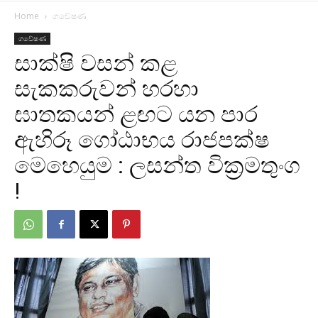
Home
ගවේෂණ
ගවේෂණ
සාක්ෂි වසන් කළ
සැකකරුවන් හරහා
ඝාතකයන් ළඟට යන පාර
ඇහිරූ ගෝඨාභය රාජපක්ෂ
මෙහෙයුම : ලසන්ත වික්‍රමතුංග
!