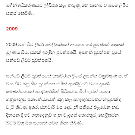
මගින් අධිකරණයට ඉදිරිපත් කළ කරුණු මත පදනම් ව මෙම ලිපිය
සකස් කෙරිණි.
2009
2009 වන විට ලීඩර් පබ්ලිකේෂන් ආයතනයේ පුවත්පත් දෙකක්
මුද්‍රණය විය. එකක් ඉරුදින පුවත්පතයි. අනෙක් පුවත්පත වූයේ
සන්ඩේ ලීඩර් පුවත්පතයි.
සන්ඩේ ලීඩර් පුවත්පතේ කතුවරයා වූයේ ලසන්ත වික්‍රමතුංග ය. ඒ
වන විට ඔහු සිය පුවත්පත මගින් ආණ්ඩුවේ වංචා දූෂණ
සම්බන්ධයෙන් හෙළිකරමින් සිටියේය. මිග් ගුවන් යානා
ගනුදෙනුව සම්බන්ධයෙන් ඔහු කළ හෙළිදරව්වකට නඩුවක් ද
වැටී තිබුණු අතර, ජනවාරි මස දෙවැනි සතියේ එළඹෙන නඩු
දිනයක දී එම ගනුදෙනුව ගැන වැදගත් තොරතුරු හෙළිකරන
බවට ඔහු සිය සගයන් සමග කියා තිබිණි.