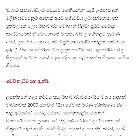
‘වහාම කළුබෝවිලට මෙයාව ගෙනියන්න’ යැයි උපදෙස් දුන්
මලික් සමරවික්‍රම අනෙක් අයට පණිවුඩය ලබාදුන්නේය. එහි
ප්‍රතිඵලයක් ලෙස මහාචාර්ය මොහාන් සිල්වා ප්‍රමුඛ වෛද්‍ය
කණ්ඩායමක් ඒ මොහොතේ ම කළුබෝවිල රෝහලට පැමිණි
අතර, ලසන්ත ගෙන ආ ගමන් ප්‍රතිකාර ආරම්භ කළහ. තත්ත්වය
දරුණු නිසා මහාචාර්යවරයා ප්‍රමුඛ කණ්ඩායම ශල්‍යකර්මයක් ද
සිදුකළත් සාර්ථක වූයේ නැත. එදින දහවල් ලසන්ත වික්‍රමතුංග මිය
ගියේය.
වෙඩි තැබීම සහ ඇනීම
ලසන්තගේ ශල්‍ය කර්මය කළ මහාචාර්යවරයා සිය මතය සඳහන්
වාර්තාවක් 2009 ජනවාරි 12දා පශ්චාත් මරණ පරීක්ෂණය සිදු
කළ අධිකරණ වෛද්‍යවරයාට යොමුකළේය. එමගින්
මහාචාර්යවරයා ප්‍රකාශ කර තිබුණේ ශරීරයේ උණ්ඩ කොටස්
තිබුණේ නැති බවයි. වෙඩි පිටවූ තැනක් ද නොතිබූ බවත්, වෙඩි