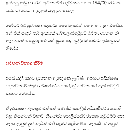
ඉන්පසු නඩු භාණ්ඩ කුවිතාන්සි ලේඛනයට අංක 154/09 යටතේ
සටහන් පොත ඇතුළත් කළ සුගතපාල
මෝටර් රථ ප්‍රවාහන දෙපාර්තමේන්තුවෙන් එම අංක ගැන විමසීය.
ඉන් එක් යතුරු පැදි අංකයක් බොරලැස්ගමුවේ බවත්, අනෙක ජා-
ඇල බවත් තහවුරු කර ගත් සුගතපාල මුලින්ම බොරලැස්ගමුවට
ගියේය.
සටහන් විනාශ කිරීම
එසේ යද්දී ඔහුට දුරකතන ඇමතුමක් ලැබිණි. අපරාධ පරීක්ෂණ
දෙපාර්තමේන්තුව අධිකරණයට කරුණු වාර්තා කර ඇති පරිදි ඒ
කතාව මෙසේ ය.
ඒ දුරකතන ඇමතුම එන්නේ ජ්‍යෙෂ්ඨ පොලිස් අධිකාරිවරයාගෙනි.
ඔහු කියන්නේ වහාම නියෝජ්‍ය පොලිස්පතිවරයෙකු හමුවීමට එන
ලෙස දැනුම් දුන් බැවින් එහි යෑමට පැමිණෙන ලෙසයි. ඒ අනුව