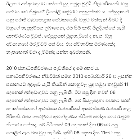
ඊළඟට අත්අඩංගුවට ගන්නේ යුද හමුදා බුද්ධි නිලධාරියෙකි. ඔහු
සේවය කර තිබුණේ ට්‍රිපෝලි කඳවුරට අනුයුක්තව ය. ජේසුදාසන්
යනු ගරාජ් වැඩපොළක සේවකයෙකි. ඔහුට මත්පැන් බීමට දී
ඔහුගේ හැඳුනුම්පත ලබාගෙන, එම සිම් කාඩ් මිලදීගත්තේ යැයි
අනාවරණය වුවත්, ජේසුදාසන් මුදාහැරියේ ද නැත. ඔහු
අවසානයේ මරුමුවට පත් විය. එය ස්වභාවික මරණයක්ද,
නැතහොත් මරා දැමීමක්ද යන්න අබිරහසකි.
2010 ජනාධිපතිවරණය පැවතියේ ද මේ අතර ය.
ජනාධිපතිවරණය නිමවීමත් සමග 2010 පෙබරවාරි 26 දා ලසන්ත
ඝාතනයට අදාළව යැයි කියමින් කොහුවල යුද හමුදා කඳවුරේ 11
දෙනෙක් අත්අඩංගුවට ගනු ලැබිණි. ඊට පසු දින තවත් 06
දෙනෙක් අත්අඩංගුවට ගනු ලැබිණි. මේ සියලුදෙනා එවකට සරත්
ෆොන්සේකාගේ ආරක්ෂක රාජකාරියේ ආවේක්ෂණ රාජකාරි කළ
පිරිසකි. රජය පෙරළීමට කුමන්ත්‍රණය කිරීමේ චෝදනාවට රැඳවුම්
නියෝග ගත්තද, මේ පිරිසෙන් 09 දෙනෙක් දින 06කට පසු
පොලිස් ඇප මත මුදා හැරිණි. ඉතිරි 08 දෙනා දින 11කට පසු