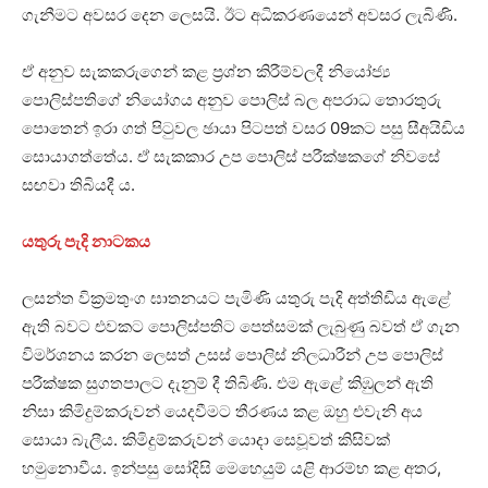
ගැනීමට අවසර දෙන ලෙසයි. ඊට අධිකරණයෙන් අවසර ලැබිණි.
ඒ අනුව සැකකරුගෙන් කළ ප්‍රශ්න කිරීම්වලදී නියෝජ්‍ය
පොලිස්පතිගේ නියෝගය අනුව පොලිස් බල අපරාධ තොරතුරු
පොතෙන් ඉරා ගත් පිටුවල ඡායා පිටපත් වසර 09කට පසු සීඅයිඩිය
සොයාගත්තේය. ඒ සැකකාර උප පොලිස් පරීක්ෂකගේ නිවසේ
සඟවා තිබියදී ය.
යතුරු පැදි නාටකය
ලසන්ත වික්‍රමතුංග ඝාතනයට පැමිණි යතුරු පැදි අත්තිඩිය ඇළේ
ඇති බවට එවකට පොලිස්පතිට පෙත්සමක් ලැබුණු බවත් ඒ ගැන
විමර්ශනය කරන ලෙසත් උසස් පොලිස් නිලධාරීන් උප පොලිස්
පරීක්ෂක සුගතපාලට දැනුම් දී තිබිණි. එම ඇළේ කිඹුලන් ඇති
නිසා කිමිදුම්කරුවන් යෙදවීමට තීරණය කළ ඔහු එවැනි අය
සොයා බැලීය. කිමිදුම්කරුවන් යොදා සෙවූවත් කිසිවක්
හමුනොවීය. ඉන්පසු සෝදිසි මෙහෙයුම් යළි ආරම්භ කළ අතර,