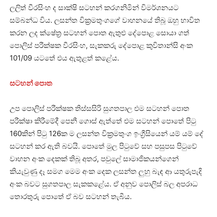
ලලිත් වීරසිංහ ද සාක්ෂි සටහන් කරගනිමින් විමර්ශනයට
සම්බන්ධ විය. ලසන්ත වික්‍රමතුංගගේ වාහනයේ තිබූ ඔහු භාවිත
කරන ලද ක්ෂේත්‍ර සටහන් පොත ඇතුළු දේපොළ සොයා ගත්
පොලිස් පරීක්ෂක වීරසිංහ, සැකකරු දේපොළ කුවිතාන්සි අංක
101/09 යටතේ එය ඇතුළත් කළේය.
සටහන් පොත
උප පොලිස් පරීක්ෂක තිස්සසිරි සුගතපාල එම සටහන් පොත
පරීක්ෂා කිරීමේදී පෙනී ගොස් ඇත්තේ එම සටහන් පොතේ පිටු
160කින් පිටු 126ක ම ලසන්ත වික්‍රමතුංග ඉංග්‍රීසියෙන් යම් යම් දේ
සටහන් කර ඇති බවයි. පොතේ මුල පිටුවේ සහ පසුපස පිටුවේ
වාහන අංක දෙකක් තිබූ අතර, පවුලේ සාමාජිකයන්ගෙන්
කියැවුණු දෑ සමග මෙම අංක දෙක ලසන්ත ලුහු බැඳ ආ යතුරුපැදි
අංක බවට සුගතපාල සැකකළේය. ඒ අනුව පොලිස් බල අපරාධ
තොරතුරු පොතේ ඒ බව සටහන් තැබීය.