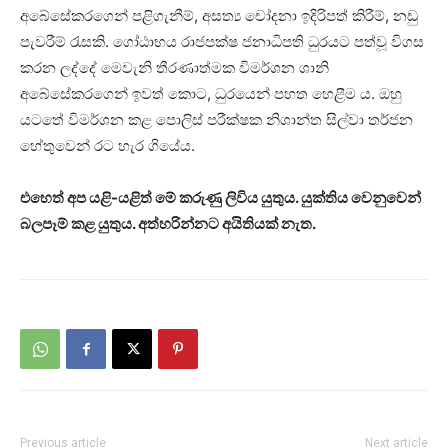
අබේසේකරගෙන් පළිගැනීම්, අසත්‍ය චෝදනා ඉදිරිපත් කිරීම්, නඩු
පැවරීම් රැසකි. ගෝඨාභය රාජපක්ෂ ජනාධිපති ධුරයට පත්වූ විගස
කරන ලද්දේ මෙවැනි තීරණාත්මක විමර්ශන ශානි
අබේසේකරගෙන් ඉවත් කොට, ධුරයෙන් පහත හෙළීම ය. ඔහු
යටතේ විමර්ශන කළ පොලිස් පරීක්ෂක නිශාන්ත සිල්වා තර්ජන
හේතුවෙන් රට හැර ගියේය.
එහෙත් අප යළි-යළිත් මේ කරුණු ලිවිය යුතුය. යුක්තිය වෙනුවෙන්
බලපෑම් කළ යුතුය. අත්හරින්නට අයිතියක් නැත.
Previous article
Next article