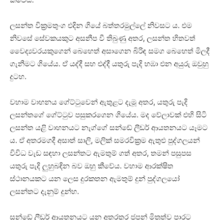
ලසන්ත වික්‍රමතුංග එදින ගියේ බත්තරමුල්ලේ නිවසට ය. එම
නිවසේ සේවකයකුට අසනීප වී තිබුණු අතර, ලසන්ත හිතවත්
වෛද්‍යවරයකුගෙන් බෙහෙත් අසාගෙන බිරිඳ සමග බෙහෙත් මිලදී
ගැනීමට ගියේය. ඒ යද්දී සහ එද්දී යතුරු පැදි හඹා එන අයුරු ඔවුහු
දුටහ.
වහාම වාහනය ගේට්ටුවෙන් ඇතුළට දැමූ අතර, යතුරු පැදි
ලසන්තගේ ගේට්ටුව පසුකරගෙන ගියේය. මද වේලාවක් එහි සිටි
ලසන්ත යළි වාහනයට නැග්ගේ සන්ඩේ ලීඩර් ආයතනයට යෑමට
ය. ඒ අතරමගදී අසාත් සාලි, මලික් සමරවික්‍රම ඇතුළු පුද්ගලයන්
විවිධ වැඩ සඳහා ලසන්තට ඇමතුම් ගත් අතර, තමන් පසුපස
යතුරු පැදි ලුහුබඳින බව ඔහු කීවේය. වහාම ආරක්ෂිත
ස්ථානයකට යන ලෙස දුරකතන ඇමතුම් දුන් පුද්ගලයෝ
ලසන්තට දැනුම් දුන්හ.
සන්ඩේ ලීඩර් ආයතනයට යන අතරතුර ජපන් මිත්‍රත්ව පාරට