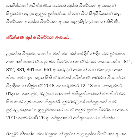
වාකිෂ්ඨගේ අධීක්ෂණය යටතේ ත්‍රස්ත විමර්ශන අංශයෙන්
සිදුකරන ලෙස දැනුම් දුන්නේය. ඒ වන විට සීඅයිඩියෙන් කළ
විමර්ශන ද ත්‍රස්ත විමර්ශන අංශය සැලකිල්ලට ගෙන තිබිණි.
පරීක්ෂණ ත්‍රස්ත විමර්ශන අංශයට
ලසන්ත වික්‍රමතුංගගේ ගමන් මග ඔස්සේ දිගින්-දිගටම දුරකතන
අංක 5ක් සංසරණය වූ බව විමර්ශන කණ්ඩායම සොයාගත්හ. 811,
812, 831, 861 සහ 951 අංකවලින් අවසන් වන එක ළඟ අංක
නිසා මේ ගැන සැක සිතී ඒ ඔස්සේ පරීක්ෂණ ආරම්භ විය. ඒවා
මිලදීගෙන තිබුණේ 2018 නොවැම්බර් 12, 13 සහ දෙසැම්බර්
01දා ය. කොළඹ, ඕල්කට් මාවතේ කමියුනිකේෂන් එකකින් එම
සිම් කාඩ් ලබාගෙන තිබුණේ නුවරඑළියේ ජේසුදාසන් නම්
පුද්ගලයකුගේ හැඳුනුම්පතකට ය. ඒ අනුව ත්‍රස්ත විමර්ශන අංශය
2010 පෙබරවාරි 26 දා ජේසුදාසන් අත්අඩංගුවට ගත්තේය.
රැඳවුම් නියෝග මත ඔහුගෙන් ප්‍රශ්න කළ ත්‍රස්ත විමර්ශන අංශය