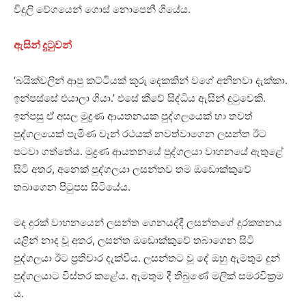
විදුලි වේගයෙන් ගොස් නොපෙනී ගියේය.
ඇසින් දුටුවන්
‘බයික්වලින් ආපු කට්ටියක් කූරු දෙකකින් වගේ අනිනවා දැක්කා.
ඉන්පස්සේ එයාලා ගියා.’ එසේ කීවේ සිද්ධිය ඇසින් දුටුවෙකි.
ඉන්පසු ඒ අසල මුද්‍රණ ආයතනයක පුද්ගලයෙක් හා තවත්
පුද්ගලයෙක් පැමිණ වෑන් රථයක් නවත්වාගෙන ලසන්ත ඊට
පටවා ගත්තේය. මුද්‍රණ ආයතනයේ පුද්ගලයා වාහනයේ ඇතුළේ
සිටි අතර, අනෙක් පුද්ගලයා ලසන්තව තම ඔඩොක්කුවේ
තබාගෙන පිටුපස සිටියේය.
මද දුරක් වාහනයෙන් ලසන්ත ගෙනයද්දී ලසන්තගේ දුරකතනය
යළින් නාද වූ අතර, ලසන්ත ඔඩොක්කුවේ තබාගෙන සිටි
පුද්ගලයා ඊට ප්‍රතිචාර දැක්වීය. ලසන්තට වූ දේ ඔහු ඇමතුම දුන්
පුද්ගලයාට විස්තර කළේය. ඇමතුම දී තිබුණේ මලික් සමරවික්‍රම
ය.