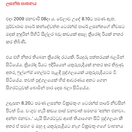
ලසන්ත ඝාතනය
එදා 2009 ජනවාරි 08දා ය. වේලාව උදේ 8.10ට පමණ ඇත.
පූර්වාරාම පාරේ කන්දේවත්ත ටෙරන්ස් පාරේ ලසන්තගේ නිවසට
මදක් නුදුරින් පිහිටි සිල්ලර බඩු කඩයක් අසල ත්‍රීරෝද රියක් නතර
කර තිබිණි.
එය එහි නිතර තිබෙන ත්‍රීරෝද රථයකි. රියදුරු පත්තරයක් බලමින්
සිටියේය. ත්‍රිරෝද රියට ඉදිරියෙන් යතුරුපැදියක් නතර කර තිබුණු
අතර, ෆුල්ෆේස් හෙල්මට් පැළඳි පුද්ගලයෙක් යතුරුපැදියටම වී
සිටියේය. තවත් පුද්ගලයෙක් හිස් ආවරණය අතට ගෙන
සිගරට්ටුවක් බොමින් පාර දෙස බලා සිටියේය.
උදෑසන 8.20ට පමණ ලසන්ත වික්‍රමතුංග ටෙරන්ස් පාරේ නිවසින්
පිටත් විය. වංගුව හැරී කඩය පාස් වනවාත් සමඟම ‘අන්න එනවා..
අන්න එනවා..‘ යැයි සිගරට්ටුව අතේ තියාගෙන සිටි පුද්ගලයා කී
අතර ඒ සමග ම ඔහු ද යතුරුපැදියට නැග වික්‍රමතුංගගේ වාහනය