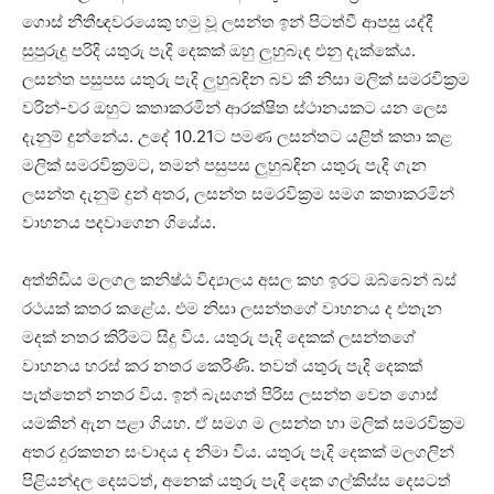
ගොස් නීතීඥවරයෙකු හමු වූ ලසන්ත ඉන් පිටත්වී ආපසු යද්දී
සුපුරුදු පරිදි යතුරු පැදි දෙකක් ඔහු ලුහුබැඳ එනු දැක්කේය.
ලසන්ත පසුපස යතුරු පැදි ලුහුබඳින බව කී නිසා මලික් සමරවික්‍රම
වරින්-වර ඔහුට කතාකරමින් ආරක්ෂිත ස්ථානයකට යන ලෙස
දැනුම් දුන්නේය. උදේ 10.21ට පමණ ලසන්තට යළිත් කතා කළ
මලික් සමරවික්‍රමට, තමන් පසුපස ලුහුබඳින යතුරු පැදි ගැන
ලසන්ත දැනුම් දුන් අතර, ලසන්ත සමරවික්‍රම සමග කතාකරමින්
වාහනය පදවාගෙන ගියේය.
අත්තිඩිය මලගල කනිෂ්ඨ විද්‍යාලය අසල කහ ඉරට ඔබ්බෙන් බස්
රථයක් කතර කළේය. එම නිසා ලසන්තගේ වාහනය ද එතැන
මදක් නතර කිරීමට සිදු විය. යතුරු පැදි දෙකක් ලසන්තගේ
වාහනය හරස් කර නතර කෙරිණි. තවත් යතුරු පැදි දෙකක්
පැත්තෙන් නතර විය. ඉන් බැසගත් පිරිස ලසන්ත වෙත ගොස්
යමකින් ඇන පළා ගියහ. ඒ සමග ම ලසන්ත හා මලික් සමරවික්‍රම
අතර දුරකතන සංවාදය ද නිමා විය. යතුරු පැදි දෙකක් මලගලින්
පිළියන්දල දෙසටත්, අනෙක් යතුරු පැදි දෙක ගල්කිස්ස දෙසටත්