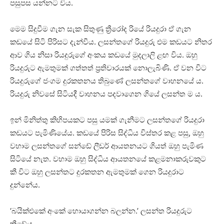
පසුපස යන්නට විය.
මෙම සිදුවීම ගැන සැක සිතුණු ත්‍රීරෝද රියේ රියදුරා ඒ ගැන
කඩයේ සිටි පිරිසට දැන්වීය. ලසන්තගේ රියදුරු එම කඩයට නිතර
ආව ගිය නිසා රියදුරුගේ අංකය කඩයේ මුදලාලි ළඟ විය. ඔහු
රියදුරුට ඇමතුමක් ගත්තත් ප්‍රතිචාරයක් නොලැබිණි. ඒ වන විට
රියදුරුගේ ජංගම දුරකතනය තිබුණේ ලසන්තගේ වාහනයේ ය.
රියදුරු නිවසේ සිටියදී වාහනය පදවාගෙන ගියේ ලසන්ත ම ය.
ඉන් මිනිත්තු කිහිපයකට පසු යමක් ගැනීමට ලසන්තගේ රියදුරා
කඩයට පැමිණියේය. කඩයේ පිරිස සිද්ධිය විස්තර කළ පසු, ඔහු
වහාම ලසන්තගේ සන්ඩේ ලීඩර් ආයතනයට ගියත් ඔහු පැමිණ
සිටියේ නැත. වහාම ඔහු සිද්ධිය ආයතනයේ කළමනාකරුවකුට
කී විට ඔහු ලසන්තට දුරකතන ඇමතුමක් ගෙන රියදුරාට
දුන්නේය.
‘බයික්එකේ අංකේ හොයාගන්න බලන්න.’ ලසන්ත රියදුරුට
කීවේය.