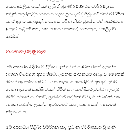
සොයාබැලීය. පෙත්සම ලැබී තිබුණේ 2009 ජනවාරි 26දා ය.
නමුත් යතුරුපැදිය සොයන ලෙස උපදෙස් දී තිබුණේ ජනවාරි 25දා
ය. ඒ අනුව යතුරුපැදි නාටකය එයින් නිමා වූයේ තවත් අපරාධයක
(යතුරු පැදි හිමිකරු සහ සගයා ඝාතනය) තොරතුරු හෙළිදරව්
කරමිනි.
නාටක නැවතුණු තැන
මේ ආකාරයේ දීර්ඝ ව ලිවිය හැකි තවත් නාටක රැසක් ලසන්ත
ඝාතන විමර්ශන අතර තිබේ. ලසන්ත ඝාතනයට අදාළ ව මෙතෙක්
කිසිවෙකු අත්අඩංගුවට ගෙන නැත. සැකකරුවන් අත්අඩංගුවට
ගෙන ඇත්තේ සාක්ෂි වසන් කිරීම සහ සාක්ෂිකරුවන්ට බලපෑම්
කිරීම යටතේ ය. එනම්, ලක්ෂ්මන් කදිරගාමර් වැනි තීරණාත්මක
ඝාතන මෙන්ම ලසන්ත අපරාධයේ සැබෑ ඝාතකයන් ද තවමත්
නිදහසේ ය.
මේ අපරාධය පිළිබඳ විමර්ශන කළ ප්‍රධාන විමර්ශකයා වූ ශානි