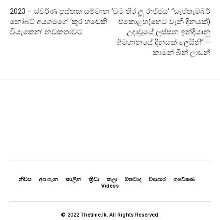
2023 – ස්වර්ණ පුස්තක සම්මාන
‘වට තිර ලූ රාජ්ජය’ “සැප්තැම්බර්
නෝබට් අයගමගේ ‘කූර හඬෙකි
එකොළහ(හෙට වැනි දිනයක්)
වියැකෙන’ නවකතාවට
උදාවූයේ ලස්සන ඉන්දියානු
ගිම්හානයේ දිනයක් ලෙසිනි” –
කාමන් බින් ලාඩන්
නිවස
අප ගැන
කාලීන
ක්‍රීඩා
කලා
මතවාද
ව්‍යාපාර
ගවේෂණ
Videos
© 2022 Thetime.lk. All Rights Reserved.