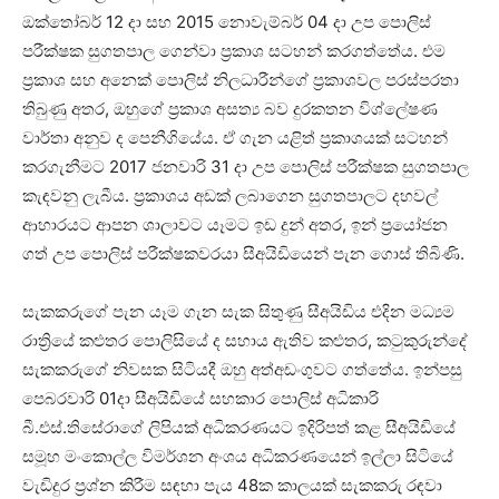
ඔක්තෝබර් 12 දා සහ 2015 නොවැම්බර් 04 දා උප පොලිස්
පරීක්ෂක සුගතපාල ගෙන්වා ප්‍රකාශ සටහන් කරගත්තේය. එම
ප්‍රකාශ සහ අනෙක් පොලිස් නිලධාරීන්ගේ ප්‍රකාශවල පරස්පරතා
තිබුණු අතර, ඔහුගේ ප්‍රකාශ අසත්‍ය බව දුරකතන විශ්ලේෂණ
වාර්තා අනුව ද පෙනීගියේය. ඒ ගැන යළිත් ප්‍රකාශයක් සටහන්
කරගැනීමට 2017 ජනවාරි 31 දා උප පොලිස් පරීක්ෂක සුගතපාල
කැඳවනු ලැබීය. ප්‍රකාශය අඩක් ලබාගෙන සුගතපාලට දහවල්
ආහාරයට ආපන ශාලාවට යෑමට ඉඩ දුන් අතර, ඉන් ප්‍රයෝජන
ගත් උප පොලිස් පරීක්ෂකවරයා සීඅයිඩියෙන් පැන ගොස් තිබිණි.
සැකකරුගේ පැන යෑම ගැන සැක සිතුණු සීඅයිඩිය එදින මධ්‍යම
රාත්‍රියේ කළුතර පොලිසියේ ද සහාය ඇතිව කළුතර, කටුකුරුන්දේ
සැකකරුගේ නිවසක සිටියදී ඔහු අත්අඩංගුවට ගත්තේය. ඉන්පසු
පෙබරවාරි 01දා සීඅයිඩියේ සහකාර පොලිස් අධිකාරි
බී.එස්.තිසේරාගේ ලිපියක් අධිකරණයට ඉදිරිපත් කළ සීඅයිඩියේ
සමූහ මංකොල්ල විමර්ශන අංශය අධිකරණයෙන් ඉල්ලා සිටියේ
වැඩිදුර ප්‍රශ්න කිරීම සඳහා පැය 48ක කාලයක් සැකකරු රඳවා