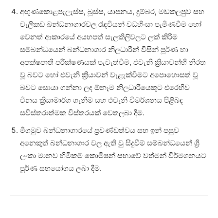
අඟුණකොළපැලැස්ස, බූස්ස, යාපනය, දුම්බර, මඩකලපුව සහ
වැලිකඩ බන්ධනාගාරවල රැඳවියන් වධහිංසා පැමිණවීම හෝ
වෙනත් ආකාරයේ අයහපත් සැලකිලිවලට ලක් කිරීම
සම්බන්ධයෙන් බන්ධනාගාර නිලධාරීන් විසින් පූර්ණ හා
අපක්ෂපාතී පරීක්ෂණයක් පැවැත්වීම, එවැනි ක්‍රියාවන්හි නිරත
වූ බවට හෝ එවැනි ක්‍රියාවන් වැළැක්වීමට අපොහොසත් වූ
බවට සොයා ගන්නා ලද ඕනෑම නිලධාරියෙකුට එරෙහිව
විනය ක්‍රියාමාර්ග ගැනීම සහ එවැනි විමර්ශනය පිළිබඳ
සවිස්තරාත්මක විස්තරයක් වෙතලබා දීම.
මීගමුව බන්ධනාගාරයේ ප්‍රචණ්ඩත්වය සහ ඉන් පසුව
අනෙකුත් බන්ධනාගාර වල ඇති වු සිදුවීම් සම්බන්ධයෙන් ශ්‍රී
ලංකා මානව හිමිකම් කොමිෂන් සභාවේ වත්මන් විර්මශනයට
පූර්ණ සහයෝගය ලබා දීම.