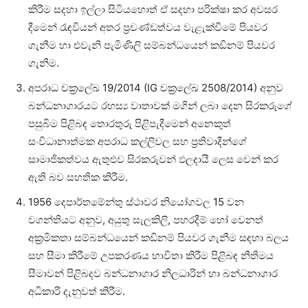
කිරීම සදහා ඉල්ලා සිටියහොත් ඒ සදහා පරික්ෂා කර අවසර
දීමෙන් රැඳවියන් අතර ප්‍රචණ්ඩත්වය වැළැක්වීමේ පියවර
ගැනීම හා එවැනි පැමිණිලි සම්බන්ධයෙන් කඩිනම් පියවර
ගැනීම.
අපරාධ චක්‍රලේඛ 19/2014 (IG චක්‍රලේඛ 2508/2014) අනුව
බන්ධනාගාරයට රහස්‍ය වාතාවක් මගින් ලබා දෙන සිරකරුගේ
පසුබිම පිළිබඳ තොරතුරු පිළිපැදීමෙන් අනෙකුත්
සංවිධානාත්මක අපරාධ කල්ලිවල සහ ප්‍රතිවාදීන්ගේ
සාමාජිකත්වය ඇතුළුව සිරකරුවන් ඵලදායී ලෙස වෙන් කර
ඇති බව සහතික කිරීම.
1956 දෙපාර්තමේන්තු ස්ථාවර නියෝගවල 15 වන
වගන්තියට අනුව, අයුතු සැලකිලි, පහරදීම් හෝ වෙනත්
අක්‍රමිකතා සම්බන්ධයෙන් කඩිනම් පියවර ගැනීම සඳහා බලය
සහ සීමා කිරීමේ උපකරණය භාවිතා කිරීම පිළිබඳ නීතිමය
සීමාවන් පිළිබදව බන්ධනාගාර නිලධාරින් හා බන්ධනාගාර
අධිකාරි දැනුවත් කිරීම.