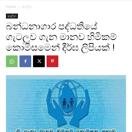
Home
කාලීන
කාලීන
බන්ධනාගාර පද්ධතියේ
ගැටලුව ගැන මානව හිමිකම්
කොමිසමෙන් දීර්ඝ ලිපියක් !