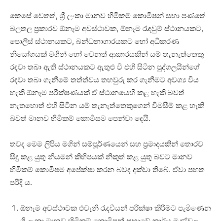
කෙසේ වෙතත්, ශ්‍රී ලංකා මානව හිමිකම් කොමිෂන් සභා පණතේ
බලතල ප්‍රකාරව ඕනෑම අවස්ථාවක, ඕනෑම රැඳවුම් ස්ථානයකට,
පොලිස් ස්ථානයකට, බන්ධනාගාරයකට හෝ අධිකරණ
නියෝගයක් මගින් හෝ වෙනත් ආකාරයකින් යම් තැනැත්තෙකු
රඳවා තබා ඇති ස්ථානයකට ඇතුළු වී එහි සිටින පුද්ගලයින්ගේ
රඳවා තබා ගැනීමේ තත්ත්වය තහවුරු කර ගැනීමට අවශ්‍ය විය
හැකි ඕනෑම පරීක්ෂණයක් ඒ ස්ථානයෙහි කළ හැකි බවත්
නැතහොත් එහි සිටින යම් තැනැත්තෙකුගෙන් විමසීම් කළ හැකි
බවත් මානව හිමිකම් කොමිසම පෙන්වා දෙයි.
තවද මෙම ලිපිය මගින් සම්පූර්ණයෙන් සහ ප්‍රමාදයකින් තොරව
සිදු කළ යුතු නියමන් කිහිපයක් නිකුත් කළ යුතු බවට මානව
හිමිකම් කොමිෂම අපේක්ෂා කරන බවද දක්වා තිබේ. ඒවා පහත
පරිදි ය.
ඕනෑම අවස්ථාවක එවැනි රැදවීයන් පරික්ෂා කිරීමට පැමිණෙන
ශ්‍රී ලංකා මානව හිමිකම් කොමිෂන් සභාවේ කාර්‌ය මණ්ඩල