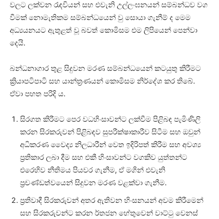
වලට ලක්වන රැඳවියන් සහ එවැනි උල්ලංඝනයන් සම්බන්ධව වග
වීමක් නොමැතිකම සම්බන්ධයෙන් වු සොයා ගැනීම් ද මෙම
අධ්‍යයනයට ඇතුළත් වූ බවත් කොමිසම එම ලිපියෙන් පෙන්වා
දෙයි.
බන්ධනාගාර තුළ සිදුවන මරණ සම්බන්ධයෙන් කටයුතු කිරීමට
ක්‍රියාපටිපාටි සහ යාන්ත්‍රණයන් කොමිසම නිර්දේශ කර තිබේ.
ඒවා පහත පරිදි ය.
සිරගත කිරීමට පෙර වධහිංසාවන්ට ලක්වීම පිළිබඳ පැමිණිලි
කරන සිරකරුවන් පිළිබඳව සුපරීක්ෂාකාරීව සිටීම සහ ඔවුන්
අධිකරණ වෛද්‍ය නිලධාරීන් වෙත ඉදිරිපත් කිරීම සහ අවශ්‍ය
ප්‍රතිකාර ලබා දීම සහ එකී හිංසාවන්ට වගකිව යුත්තන්ට
එරෙහිව නීතිමය පියවර ගැනීම, ඒ මගින් එවැනි
ප්‍රචණ්ඩත්වයෙන් සිදුවන මරණ වළක්වා ගැනීම.
ප්‍රතිවාදී සිරකරුවන් අතර ඇතිවන හිංසනයන් අවම කිරීමෙන්
සහ සිරකරුවන්ට කරන ර්තජන හේතුවෙන් වාට්ටු වෙනස්