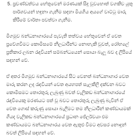
ප්‍රචණ්ඩත්වය හේතුවෙන් මරණයක් සිදු වුවහොත් වගකිව යුතු
පාර්ශවයන් හඳුනා ගැනීම සඳහා මියගිය අයගේ වාට්ටු මාරු
කිරීමේ වාර්තා පවත්වා ගැනීම.
මීගමුව බන්ධනාගාරයේ පැවැති තත්වය හේතුවෙන් ඒ වෙත
ප්‍රවේශවීමට කොමිසමේ නිලධාරීන්ට නොහැකි වුවත්, රෝහලේ
ප්‍රතිකාර ලබන රැඳවියන් සම්බන්ධයෙන් සොයා බැලූ බව ද ලිපියේ
සඳහන් වේ.
ඒ අතර මීගමුව බන්ධනාගාරයේ සිට වෙනත් බන්ධනාගාර වෙත
මාරු කරන ලද රැඳවියන් වෙත අයහපත් සැලකිලි දක්වන බවට
කොමිසමට තොරතුරු ලැබුණු බවත් වැලිකඩ බන්ධනාගාරයේ
රැඳවියෙකු මරණයට පත් වූ බවට තොරතුරු ලැබුණු බැවින් ඒ
වෙත ගොස් කරුණු සොයා බැලීමට තම නිලධාරීන් කණ්ඩායමක්
ගියද වැලිකඩ බන්ධනාගාරයේ ප්‍රධාන ජේලර්වයා එම
කණ්ඩායමට බන්ධනාගාරය වෙත ඇතුළු වීමට අවසර නොදුන්
බවත් ලිපියේ සඳහන් වේ.