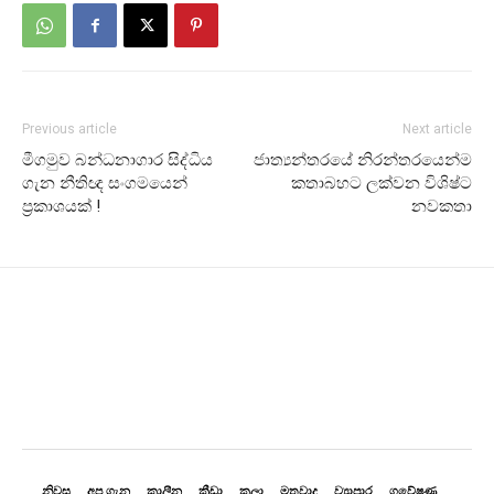
Previous article
Next article
මීගමුව බන්ධනාගාර සිද්ධිය
ජාත්‍යන්තරයේ නිරන්තරයෙන්ම
ගැන නීතිඥ සංගමයෙන්
කතාබහට ලක්වන විශිෂ්ට
ප්‍රකාශයක් !
නවකතා
නිවස
අප ගැන
කාලීන
ක්‍රීඩා
කලා
මතවාද
ව්‍යාපාර
ගවේෂණ