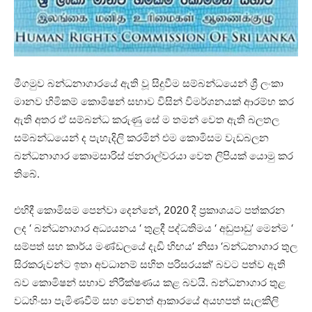
මීගමුව බන්ධනාගාරයේ ඇති වූ සිදුවීම සම්බන්ධයෙන් ශ්‍රී ලංකා
මානව හිමිකම් කොමිෂන් සභාව විසින් විමර්ශනයක් ආරම්භ කර
ඇති අතර ඒ සම්බන්ධ කරුණු සේ ම තමන් වෙත ඇති බලතල
සම්බන්ධයෙන් ද පැහැදිලි කරමින් එම කොමිසම වැඩබලන
බන්ධනාගාර කොමසාරිස් ජනරාල්වරයා වෙත ලිපියක් යොමු කර
තිබේ.
එහිදී කොමිසම පෙන්වා දෙන්නේ, 2020 දී ප්‍රකාශයට පත්කරන
ලද ‘ බන්ධනාගාර අධ්‍යයනය ‘ තුළදී පද්ධතිමය ‘ අඩුපාඩු’ මෙන්ම ‘
සම්පත් සහ කාර්ය මණ්ඩලයේ දැඩි හිඟය’ නිසා ‘බන්ධනාගාර තුල
සිරකරුවන්ට ඉතා අවධානම් සහිත පරිසරයක්’ බවට පත්ව ඇති
බව කොමිෂන් සභාව නිරීක්ෂණය කළ බවයි. බන්ධනාගාර තුළ
වධහිංසා පැමිණවීම් සහ වෙනත් ආකාරයේ අයහපත් සැලකිලි