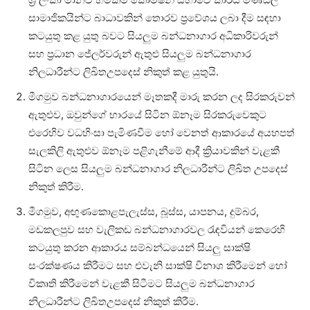
සාමාජිකයින්ට බාධාවකින් තොරව ප්‍රවේශය ලබා දීම සඳහා
කටයුතු කළ යුතු බවට සියලුම බන්ධනාගාර අධිකාරිවරුන්
සහ ප්‍රධාන ජේලර්වරුන් ඇතුළු සියලුම බන්ධනාගාර
නිලධාරීන්ට ලිඛිතඋපදෙස් නිකුත් කළ යුතුයි.
මීගමුව බන්ධනාගාරයෙන් මෑතකදී මාරු කරන ලද සිරකරුවන්
ඇතුළුව, ඔවුන්ගේ භාරයේ සිටින ඕනෑම සිරකරුවෙකුට
එරෙහිව වධහිංසා පැමිණවීම හෝ වෙනත් ආකාරයේ අයහපත්
සැලකිලි ඇතුළුව ඕනෑම පළිගැනීමේ ආදී ක්‍රියාවකින් වැළකී
සිටින ලෙස සියලුම බන්ධනාගාර නිලධාරීන්ට ලිඛිත උපදෙස්
නිකුත් කිරීම.
මීගමුව, අඟුණකොළපැලැස්ස, බූස්ස, යාපනය, දුම්බර,
මඩකලපුව සහ වැලිකඩ බන්ධනාගාරවල රැඳවියන් කෙරෙහි
කටයුතු කරන ආකාරය සම්බන්ධයෙන් සියලු සාක්ෂි
සංරක්ෂණය කිරීමට සහ එවැනි සාක්ෂි විනාශ කිරීමෙන් හෝ
විකෘති කිරීමෙන් වැළකී සිටීමට සියලුම බන්ධනාගාර
නිලධාරීන්ට ලිඛිතඋපදෙස් නිකුත් කිරීම.