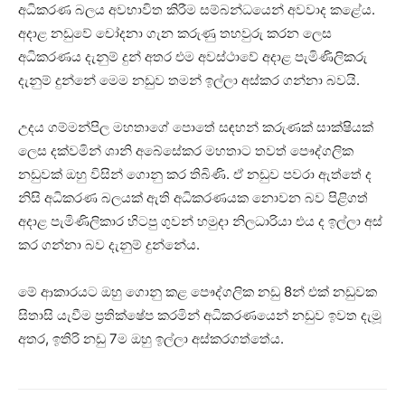
අධිකරණ බලය අවභාවිත කිරීම සම්බන්ධයෙන් අවවාද කළේය.
අදාළ නඩුවේ චෝදනා ගැන කරුණු තහවුරු කරන ලෙස
අධිකරණය දැනුම් දුන් අතර එම අවස්ථාවේ අදාළ පැමිණිලිකරු
දැනුම් දුන්නේ මෙම නඩුව තමන් ඉල්ලා අස්කර ගන්නා බවයි.
උදය ගම්මන්පිල මහතාගේ පොතේ සඳහන් කරුණක් සාක්ෂියක්
ලෙස දක්වමින් ශානි අබේසේකර මහතාට තවත් පෞද්ගලික
නඩුවක් ඔහු විසින් ගොනු කර තිබිණි. ඒ නඩුව පවරා ඇත්තේ ද
නිසි අධිකරණ බලයක් ඇති අධිකරණයක නොවන බව පිළිගත්
අදාළ පැමිණිලිකාර හිටපු ගුවන් හමුදා නිලධාරියා එය ද ඉල්ලා අස්
කර ගන්නා බව දැනුම් දුන්නේය.
මේ ආකාරයට ඔහු ගොනු කළ පෞද්ගලික නඩු 8න් එක් නඩුවක
සිතාසි යැවීම ප්‍රතික්ෂේප කරමින් අධිකරණයෙන් නඩුව ඉවත දැමූ
අතර, ඉතිරි නඩු 7ම ඔහු ඉල්ලා අස්කරගත්තේය.