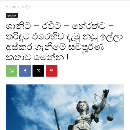
Home
කාලීන
කාලීන
ශානිට – රවීට – හේරත්ට –
තරිඳුට එරෙහිව දැමූ නඩු ඉල්ලා
අස්කර ගැනීමේ සම්පූර්ණ
කතාව මෙන්න !