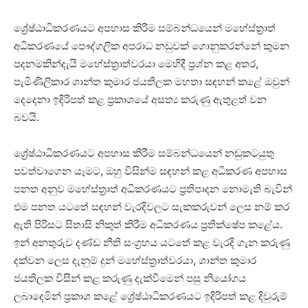
ශ්‍රේෂ්ඨාධිකරණයට අපහාස කිරීම සම්බන්ධයෙන් මහේස්ත්‍රාත්
අධිකරණයේ පෞද්ගලික අපරාධ නඩුවක් ගොනුකරන්නේ කුමන
පදනමකින්දැයි මහේස්ත්‍රාත්වරයා මෙහිදී ප්‍රශ්න කළ අතර,
පැමිණිලිකාර ශාන්ත කුමාර ජයතිලක මහතා සඳහන් කළේ ඔවුන්
දෙදෙනා ඉදිරිපත් කළ ප්‍රකාශයේ අසත්‍ය කරුණු ඇතුළත් වන
බවයි.
ශ්‍රේෂ්ඨාධිකරණයට අපහාස කිරීම සම්බන්ධයෙන් නඩුකටයුතු
පවත්වාගෙන යෑමට, ඔහු විසින්ම සඳහන් කළ අධිකරණ අපහාස
පනත අනුව මහේස්ත්‍රාත් අධිකරණයට ප්‍රතිපාදන නොමැති බැවින්
එම පනත යටතේ සඳහන් වැරදිවලට සැකකරුවන් ලෙස නම් කර
ඇති පිරිසට සිතාසි නිකුත් කිරීම අධිකරණය ප්‍රතික්ෂේප කළේය.
ඉන් අනතුරුව දණ්ඩ නීති සංග්‍රහය යටතේ කළ වැරදි ගැන කරුණු
දක්වන ලෙස දැනුම් දුන් මහේස්ත්‍රාත්වරයා, ශාන්ත කුමාර
ජයතිලක විසින් කළ කරුණු දැක්වීමෙන් පසු නියෝගය
ලබාදෙමින් ප්‍රකාශ කළේ ශ්‍රේෂ්ඨාධිකරණයට ඉදිරිපත් කළ දිවුරුම්