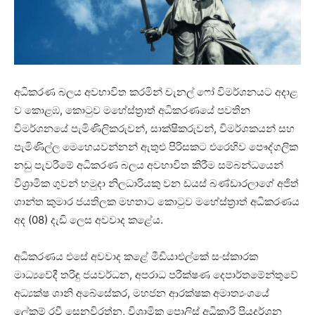
අධිකරණ බලය අවභාවිත කරමින් චැනල් ෆෝ විමර්ශනයට අදාළ
ව කොළඹ, කොටුව මහේස්ත්‍රාත් අධිකරණයේ පවතින
විමර්ශනයේ පැමිණිලිකරුවන්, සාක්ෂිකරුවන්, විමර්ශකයන් සහ
පැමිණිල්ල මෙහෙයවන්නන් ඇතුළු පිරිසකට එරෙහිව පෞද්ගලික
නඩු පැවරීමේ අධිකරණ බලය අවභාවිත කිරීම සම්බන්ධයෙන්
විශ්‍රාමික ගුවන් හමුදා නිලධාරියකු වන ඩයස් බණ්ඩාරලාගේ අජිත්
ශාන්ත කුමාර ජයතිලක මහතාට කොටුව මහේස්ත්‍රාත් අධිකරණය
අද (08) දැඩි ලෙස අවවාද කළේය.
අධිකරණය එසේ අවවාද කළේ මීඩියාඑල්කේ සංස්කාරක
මාධ්‍යවේදී තරිඳු ජයවර්ධන, අපරාධ පරීක්ෂණ දෙපාර්තමේන්තුවේ
අධ්‍යක්ෂ ශානි අබේසේකර, මහජන ආරක්ෂක අමාත්‍යංශයේ
ලේකම් රවී සෙනවිරත්න, විශ්‍රාමික පොලිස් අධිකාරි ප්‍රියදර්ශන