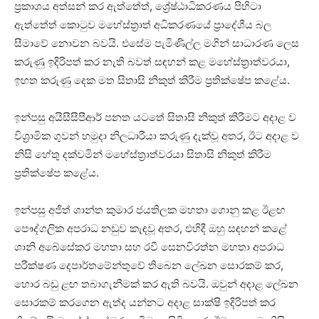
ප්‍රකාශය අත්සන් කර ඇත්තේත්, ශ්‍රේෂ්ඨාධිකරණය පිහිටා
ඇත්තේත් කොටුව මහේස්ත්‍රාත් අධිකරණයේ ප්‍රාදේශීය බල
සීමාවේ නොවන බවයි. එසේම පැමිණිල්ල මගින් සාධාරණ ලෙස
කරුණු ඉදිරිපත් කර නැති බවත් සඳහන් කළ මහේස්ත්‍රාත්වරයා,
ඉහත කරුණු දෙක මත සිතාසි නිකුත් කිරීම ප්‍රතික්ෂේප කළේය.
ඉන්පසු අයිසීසීපීආර් පනත යටතේ සිතාසි නිකුත් කිරීමට අදාළ ව
විශ්‍රාමික ගුවන් හමුදා නිලධාරියා කරුණු දැක්වූ අතර, ඊට අදාළ ව
නිසි හේතු දක්වමින් මහේස්ත්‍රාත්වරයා සිතාසි නිකුත් කිරීම
ප්‍රතික්ෂේප කළේය.
ඉන්පසු අජිත් ශාන්ත කුමාර ජයතිලක මහතා ගොනු කළ ඊළඟ
පෞද්ගලික අපරාධ නඩුව කැඳවූ අතර, එහිදී ඔහු සඳහන් කළේ
ශානි අබේසේකර මහතා සහ රවී සෙනවිරත්න මහතා අපරාධ
පරීක්ෂණ දෙපාර්තමේන්තුවේ තිබෙන ලේඛන සොරකම් කර,
හොර බඩු ළඟ තබාගැනීමක් කර ඇති බවයි. ඔවුන් අදාළ ලේඛන
සොරකම් කරගෙන ඇත්ද යන්නට අදාළ සාක්ෂි ඉදිරිපත් කර