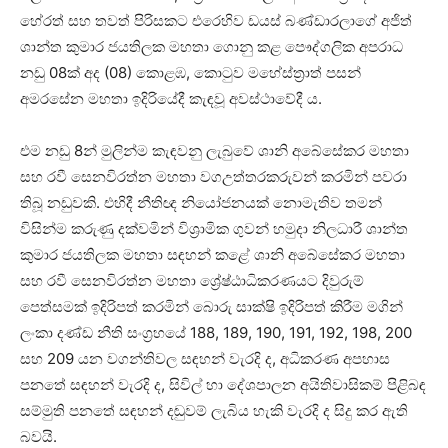
හේරත් සහ තවත් පිරිසකට එරෙහිව ඩයස් බණ්ඩාරලාගේ අජිත්
ශාන්ත කුමාර ජයතිලක මහතා ගොනු කළ පෞද්ගලික අපරාධ
නඩු 08ක් අද (08) කොළඹ, කොටුව මහේස්ත්‍රාත් පසන්
අමරසේන මහතා ඉදිරියේදී කැඳවූ අවස්ථාවේදී ය.
එම නඩු 8න් මුලින්ම කැඳවනු ලැබුවේ ශානි අබේසේකර මහතා
සහ රවී සෙනවිරත්න මහතා වගඋත්තරකරුවන් කරමින් පවරා
තිබූ නඩුවකි. එහිදී නීතිඥ නියෝජනයක් නොමැතිව තමන්
විසින්ම කරුණු දක්වමින් විශ්‍රාමික ගුවන් හමුදා නිලධාරී ශාන්ත
කුමාර ජයතිලක මහතා සඳහන් කළේ ශානි අබේසේකර මහතා
සහ රවී සෙනවිරත්න මහතා ශ්‍රේෂ්ඨාධිකරණයට දිවුරුම්
පෙත්සමක් ඉදිරිපත් කරමින් බොරු සාක්ෂි ඉදිරිපත් කිරීම මගින්
ලංකා දණ්ඩ නීති සංග්‍රහයේ 188, 189, 190, 191, 192, 198, 200
සහ 209 යන වගන්තිවල සඳහන් වැරදි ද, අධිකරණ අපහාස
පනතේ සඳහන් වැරදි ද, සිවිල් හා දේශපාලන අයිතිවාසිකම් පිළිබඳ
සම්මුති පනතේ සඳහන් දඬුවම් ලැබිය හැකි වැරදි ද සිදු කර ඇති
බවයි.