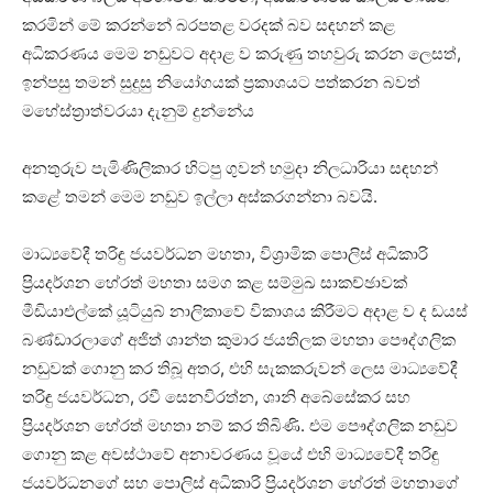
කරමින් මේ කරන්නේ බරපතළ වරදක් බව සඳහන් කළ
අධිකරණය මෙම නඩුවට අදාළ ව කරුණු තහවුරු කරන ලෙසත්,
ඉන්පසු තමන් සුදුසු නියෝගයක් ප්‍රකාශයට පත්කරන බවත්
මහේස්ත්‍රාත්වරයා දැනුම් දුන්නේය
අනතුරුව පැමිණිලිකාර හිටපු ගුවන් හමුදා නිලධාරියා සඳහන්
කළේ තමන් මෙම නඩුව ඉල්ලා අස්කරගන්නා බවයි.
මාධ්‍යවේදී තරිඳු ජයවර්ධන මහතා, විශ්‍රාමික පොලිස් අධිකාරි
ප්‍රියදර්ශන හේරත් මහතා සමග කළ සම්මුඛ සාකච්ඡාවක්
මීඩියාඑල්කේ යූටියුබ් නාලිකාවේ විකාශය කිරීමට අදාළ ව ද ඩයස්
බණ්ඩාරලාගේ අජිත් ශාන්ත කුමාර ජයතිලක මහතා පෞද්ගලික
නඩුවක් ගොනු කර තිබූ අතර, එහි සැකකරුවන් ලෙස මාධ්‍යවේදී
තරිඳු ජයවර්ධන, රවී සෙනවිරත්න, ශානි අබේසේකර සහ
ප්‍රියදර්ශන හේරත් මහතා නම් කර තිබිණි. එම පෞද්ගලික නඩුව
ගොනු කළ අවස්ථාවේ අනාවරණය වූයේ එහි මාධ්‍යවේදී තරිඳු
ජයවර්ධනගේ සහ පොලිස් අධිකාරි ප්‍රියදර්ශන හේරත් මහතාගේ