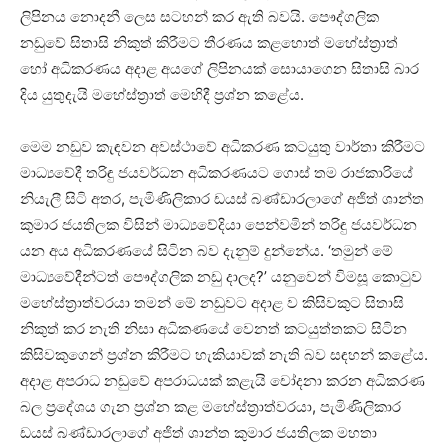
ලිපිනය නොදනී ලෙස සටහන් කර ඇති බවයි. පෞද්ගලික
නඩුවේ සිතාසි නිකුත් කිරීමට තීරණය කළහොත් මහේස්ත්‍රාත්
හෝ අධිකරණය අදාළ අයගේ ලිපිනයක් සොයාගෙන සිතාසි බාර
දිය යුතුදැයි මහේස්ත්‍රාත් මෙහිදී ප්‍රශ්න කළේය.
මෙම නඩුව කැඳවන අවස්ථාවේ අධිකරණ කටයුතු වාර්තා කිරීමට
මාධ්‍යවේදී තරිඳු ජයවර්ධන අධිකරණයට ගොස් තම රාජකාරියේ
නියැලී සිටි අතර, පැමිණිලිකාර ඩයස් බණ්ඩාරලාගේ අජිත් ශාන්ත
කුමාර ජයතිලක විසින් මාධ්‍යවේදියා පෙන්වමින් තරිඳු ජයවර්ධන
යන අය අධිකරණයේ සිටින බව දැනුම් දුන්නේය. ‘තමුන් මේ
මාධ්‍යවේදීන්ටත් පෞද්ගලික නඩු දාලද?’ යනුවෙන් විමසූ කොටුව
මහේස්ත්‍රාත්වරයා තමන් මේ නඩුවට අදාළ ව කිසිවකුට සිතාසි
නිකුත් කර නැති නිසා අධිකණයේ වෙනත් කටයුත්තකට සිටින
කිසිවකුගෙන් ප්‍රශ්න කිරීමට හැකියාවක් නැති බව සඳහන් කළේය.
අදාළ අපරාධ නඩුවේ අපරාධයක් කළැයි චෝදනා කරන අධිකරණ
බල ප්‍රදේශය ගැන ප්‍රශ්න කළ මහේස්ත්‍රාත්වරයා, පැමිණිලිකාර
ඩයස් බණ්ඩාරලාගේ අජිත් ශාන්ත කුමාර ජයතිලක මහතා