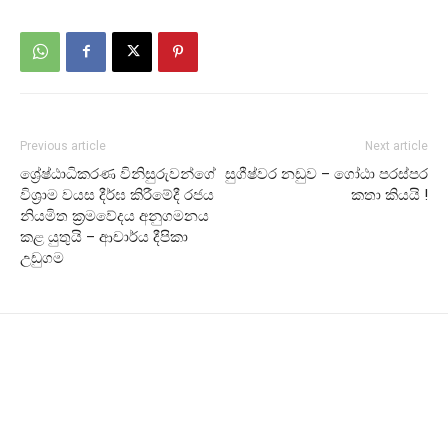
Previous article
Next article
ශ්‍රේෂ්ඨාධිකරණ විනිසුරුවන්ගේ
සුගීෂ්වර නඩුව – ගෝඨා පරස්පර
විශ්‍රාම වයස දීර්ඝ කිරීමේදී රජය
කතා කියයි !
නියමිත ක්‍රමවේදය අනුගමනය
කළ යුතුයි – ආචාර්ය දීපිකා
උඩුගම