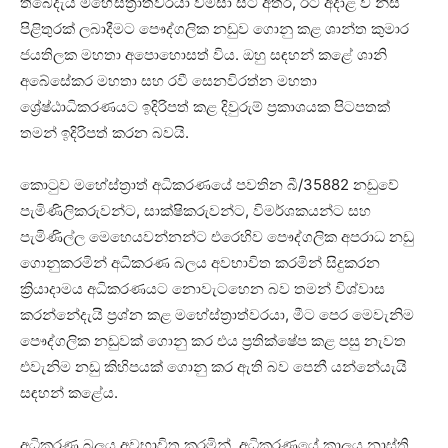
තිබේදැයි මහේස්ත්‍රාත්වරයා විමසා සිටි අතර, ඊට අදාළ ව නිසි
පිළිතුරක් ලබාදීමට පෞද්ගලික නඩුව ගොනු කළ ශාන්ත කුමාර
ජයතිලක මහතා අපොහොසත් විය. ඔහු සඳහන් කළේ ශානි
අබේසේකර මහතා සහ රවී සෙනවිරත්න මහතා
ශ්‍රේෂ්ඨාධිකරණයට ඉදිරිපත් කළ දිවුරුම් ප්‍රකාශයක පිටපතක්
තමන් ඉදිරිපත් කරන බවයි.
කොටුව මහේස්ත්‍රාත් අධිකරණයේ පවතින බී/35882 නඩුවේ
පැමිණිලිකරුවන්ට, සාක්ෂිකරුවන්ට, විමර්ශකයන්ට සහ
පැමිණිල්ල මෙහෙයවන්නන්ට එරෙහිව පෞද්ගලික අපරාධ නඩු
ගොනුකරමින් අධිකරණ බලය අවභාවිත කරමින් සිදුකරන
ක්‍රියාදාමය අධිකරණයට නොවැටහෙන බව තමන් විශ්වාස
කරන්නේදැයි ප්‍රශ්න කළ මහේස්ත්‍රාත්වරයා, මීට පෙර මෙවැනිම
පෞද්ගලික නඩුවක් ගොනු කර එය ප්‍රතික්ෂේප කළ පසු නැවත
එවැනිම නඩු කිහිපයක් ගොනු කර ඇති බව පෙනී යන්නේයැයි
සඳහන් කළේය.
අධිකරණ බලය අවභාවිත කරමින්, අධිකරණයේ කාලය නාස්ති