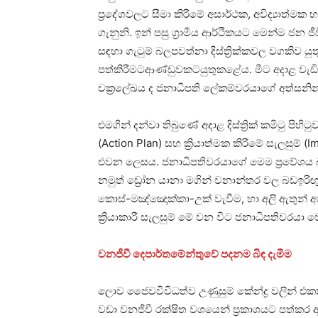
ප්‍රදේශවලට සීමා කිරීමේ අසාර්ථක, අවිද්‍යාත්මක 
ගැනුනි. ඉන් පසු ග්‍රාමීය ආර්ථිකයට මෙන්ම ජන
සඳහා ගැටුම් බලපවත්නා දිස්ත්‍රික්කවල වගකිව යු
පත්කිරීමටආණ්ඩුවකටයුතුකළේය. මීට අදාළ වැඩි
චක්‍රලේඛය ද ජනාධිපති ලේකම්වරයාගේ අත්සනින් 2
එමගින් දන්වා තිබුණේ අදාළ දිස්ත්‍රික් කමිටු පිහිටුවා
(Action Plan) සහ ක්‍රියාත්මක කිරීමේ සැලසුම්
එවන ලෙසය. ජනාධිපතිවරයාගේ මෙම ප්‍රවේශය 
නමුත් ඩ්‍රෝන යානා මගින් වනාන්තර වල බඩඉරිඟු
කොස්-මඤ්ඤොක්කා-උක් වැවීම, හා අලි ඇතුන් අපනයනය
ක්‍රියාකාරී සැලසුම් මේ වන විට ජනාධිපතිවරයා
වනජීවී දෙපාර්තමේන්තුවේ පදනම බිඳ දැමීම
ලොව ජෛවවිවිධත්ව උණුසුම් කේන්ද්‍ර වලින් එකක
වඩා වනජීවී රක්ෂිත වශයෙන් ප්‍රකාශයට පත්කර 