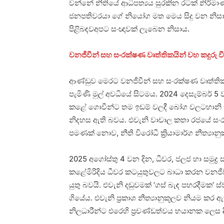
වන්නේ නීතියේ ආධිපත්‍යය සුරකින රටක් නිර්
ජනපතිවරයා ගේ නියෝග මත මෙය සිදු වන නිස
පිළිබඳවඅපට සංඥාවක් ලැබෙන නිසාය.
වනජීවීන් සහ සංරක්ෂණ වෘත්තිකයින් වහ කදුරු ව
ආණ්ඩුව මෙරට වනජීවීන් සහ සංරක්ෂණ වෘත්ති
පැමිණි මුල් අවධියේ සිටමය. 2024 දෙසැම්බර් 5 ව
කළේ ගොවීන්ට තම ඉඩම් වලදී බෝග වලටහානි ක
නිදහස ඇති බවය. එවැනි වාචාල කතා රජයේ සංරක්
පමණක් නොව, නීති විරෝධී ක්‍රියාමාර්ග නීත්‍ය
2025 අගෝස්තු 4 වන දින, ධීවර, ජලජ හා සමුද්‍ර ස
කළේමිරිදිය ධීවර කටයුතුවලට බාධා කරන වනජීව
යුතු බවයි. එවැනි දඬුවමක් ‘ගස් බැඳ පහරදීමක
ගියේය. එවැනි ප්‍රකාශ නීත්‍යානුකූලව නියම
නිලධාරීන්ට එරෙහි ප්‍රචණ්ඩත්වය භයානක ලෙස දි