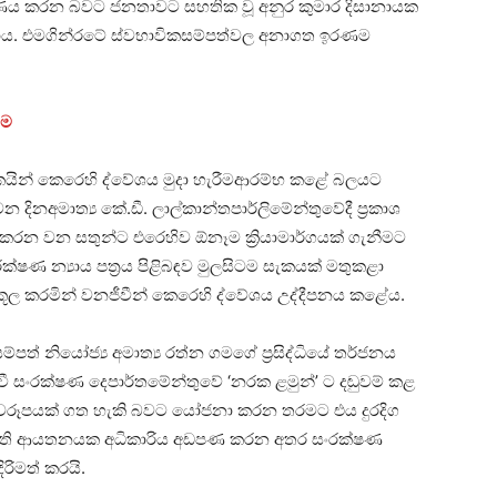
මාණය කරන බවට ජනතාවට සහතික වූ අනුර කුමාර දිසානායක
ාය. එමගින්රටේ ස්වභාවිකසම්පත්වල අනාගත ඉරණම
ීම
කයින් කෙරෙහි ද්වේශය මුදා හැරීමආරම්භ කළේ බලයට
න දිනඅමාත්‍ය කේ.ඩී. ලාල්කාන්තපාර්ලිමේන්තුවේදී ප්‍රකාශ
රන වන සතුන්ට එරෙහිව ඕනෑම ක්‍රියාමාර්ගයක් ගැනීමට
ෂණ න්‍යාය පත්‍රය පිළිබඳව මුලසිටම සැකයක් මතුකළා
ානුකූල කරමින් වනජීවීන් කෙරෙහි ද්වේශය උද්දීපනය කළේය.
ම්පත් නියෝජ්‍ය අමාත්‍ය රත්න ගමගේ ප්‍රසිද්ධියේ තර්ජනය
ී සංරක්ෂණ දෙපාර්තමේන්තුවේ ‘නරක ළමුන්’ ට දඬුවම් කළ
’ ස්වරූපයක් ගත හැකි බවට යෝජනා කරන තරමට එය දුරදිග
 කර ඇති ආයතනයක අධිකාරිය අඩපණ කරන අතර සංරක්ෂණ
රිමත් කරයි.