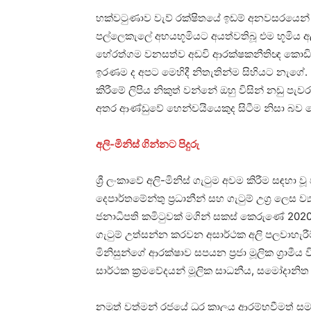
හක්වටුණාව වැව් රක්ෂිතයේ ඉඩම් අනවසරයෙන් 
පල්ලෙකැලේ අභයභූමියට අයත්වතිබූ එම භූමිය අ
හේරත්ගම වනසත්ව අඩවි ආරක්ෂකනීතිඥ කොඩිසි
ඉරණම ද අපට මෙහිදී නිතැතින්ම සිහියට නැගේ. 
කිරීමේ ලිපිය නිකුත් වන්නේ ඔහු විසින් නඩු 
අතර ආණ්ඩුවේ හෙන්චයියෙකුද සිටීම නිසා බව
අලි-මිනිස් ගින්නට පිදුරු
ශ්‍රී ලංකාවේ අලි-මිනිස් ගැටුම අවම කිරීම සඳහා වූ ජ
දෙපාර්තමේන්තු ප්‍රධානීන් සහ ගැටුම් උග්‍ර ලෙස ව්
ජනාධිපති කමිටුවක් මගින් සකස් කෙරුණේ 2020 
ගැටුම් උත්සන්න කරවන අසාර්ථක අලි පලවාහැරීම
මිනිසුන්ගේ ආරක්ෂාව සපයන ප්‍රජා මූලික ග්‍රාමීය
සාර්ථක ක්‍රමවේදයන් මූලික සාධනීය, සමෝදානිත හා 
නමුත් වත්මන් රජයේ ධුර කාලය ආරම්භවීමත් සමග