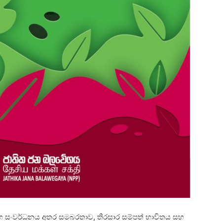
සහ සංවර්ධනය අතර සමබරතාව, තිරසාර සම්පත් භාවිතය සහ