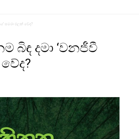
නය’ සමරා ඵලක් වේද?
 බිඳ දමා ‘වනජීවී
 වේද?