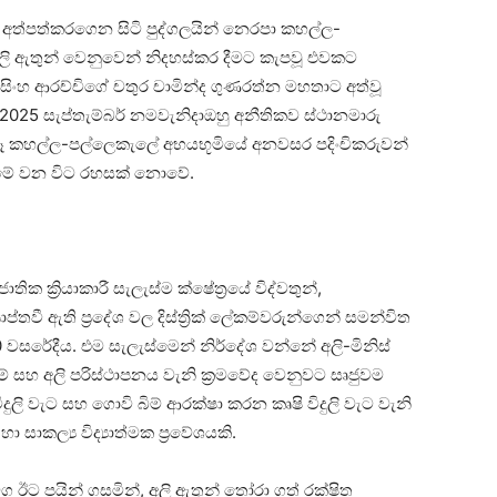
අත්පත්කරගෙන සිටි පුද්ගලයින් නෙරපා කහල්ල-
ලි ඇතුන් වෙනුවෙන් නිදහස්කර දීමට කැපවූ එවකට
ංහ ආරච්චිගේ චතුර චාමින්ද ගුණරත්න මහතාට අත්වූ
2025 සැප්තැම්බර් නමවැනිදාඔහු අනීතිකව ස්ථානමාරු
පැවරූ කහල්ල-පල්ලෙකැලේ අභයභූමියේ අනවසර පදිංචිකරුවන්
 මේ වන විට රහසක් නොවේ.
ාතික ක්‍රියාකාරී සැලැස්ම ක්ෂේත්‍රයේ විද්වතුන්,
‍යාප්තවී ඇති ප්‍රදේශ වල දිස්ත්‍රික් ලේකම්වරුන්ගෙන් සමන්විත
වසරේදීය. එම සැලැස්මෙන් නිර්දේශ වන්නේ අලි-මිනිස්
් සහ අලි පරිස්ථාපනය වැනි ක්‍රමවේද වෙනුවට සෘජුවම
 විදුලි වැට සහ ගොවි බිම් ආරක්ෂා කරන කෘෂි විදුලි වැට වැනි
සාකල්‍ය විද්‍යාත්මක ප්‍රවේශයකි.
 ඊට පයින් ගසමින්, අලි ඇතුන් තෝරා ගත් රක්ෂිත