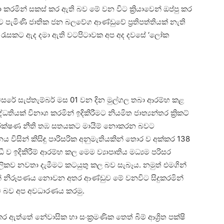
 කරමින් සකස් කර ඇති බව මේ වන විට ක්‍රියාවෙන් ඔප්පු කර
යට පැමිණි ජාතික ජන බලවේග ආණ්ඩුවේ ප්‍රතිපත්තියක් නැති
ියෝග රැසකට ඇද දමා ඇති වටපිටාවක අප අද දවසේ ‘ලෝක
 වසරේ සැප්තැම්බර් මස 01 වන දින මුල්ගල තබා ආරම්භ කළ
තියක් විනාශ කරමින් ඉදිකිරීමට නියමිත ජාත්‍යන්තර ක්‍රිකට්
ඩුව සංරක්ෂණ නීති තඹ සතයකට මායිම් නොකරන බවට
ය විසින් කිසිඳු පාරිසරික අනුමැතියකින් තොර ව අක්කර 138
 ව ඉදිකිරීම් ආරම්භ කල මෙම ව්‍යාපෘතිය මධ්‍යම පරිසර
ාලිකව නවතා දැමීමට කටයුතු කල බව සැබෑය. නමුත් එමගින්
න් නිරූපණය නොවන අතර ආණ්ඩුව මේ වනවිට සිදුකරමින්
ම බව අප අවධාරණය කරමු.
කර ඇත්තේ නේවාසික හා සංක්‍රමණික තෙත් බිම් ආශ්‍රිත පක්ෂි