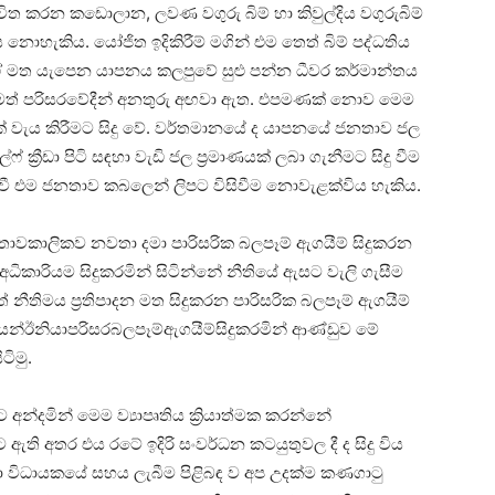
ත කරන කඩොලාන, ලවණ වගුරු බිම් හා කිවුල්දිය වගුරුබිම්
 නොහැකිය. යෝජිත ඉදිකිරීම් මගින් එම තෙත් බිම් පද්ධතිය
 මත යැපෙන යාපනය කලපුවේ සුළු පන්න ධීවර කර්මාන්තය
නටමත් පරිසරවේදීන් අනතුරු අඟවා ඇත. එපමණක් නොව මෙම
මාණයක් වැය කිරීමට සිදු වේ. වර්තමානයේ ද යාපනයේ ජනතාව ජල
ෆ් ක්‍රීඩා පිටි සඳහා වැඩි ජල ප්‍රමාණයක් ලබා ගැනීමට සිදු වීම
රවී එම ජනතාව කබලෙන් ලිපට විසිවීම නොවැළක්විය හැකිය.
 තාවකාලිකව නවතා දමා පාරිසරික බලපෑම් ඇගයීම් සිදුකරන
 අධිකාරියම සිදුකරමින් සිටින්නේ නීතියේ ඇසට වැලි ගැසීම
ීතිමය ප්‍රතිපාදන මත සිදුකරන පාරිසරික බලපෑම් ඇගයීම්
යෙන්ඊනියාපරිසරබලපෑම්ඇගයීම්සිදුකරමින් ආණ්ඩුව මේ
ිමු.
දමින් මෙම ව්‍යාපෘතිය ක්‍රියාත්මක කරන්නේ
 අතර එය රටේ ඉදිරි සංවර්ධන කටයුතුවල දී ද සිදු විය
සඳහා විධායකයේ සහය ලැබීම පිළිබඳ ව අප උදක්ම කණගාටු