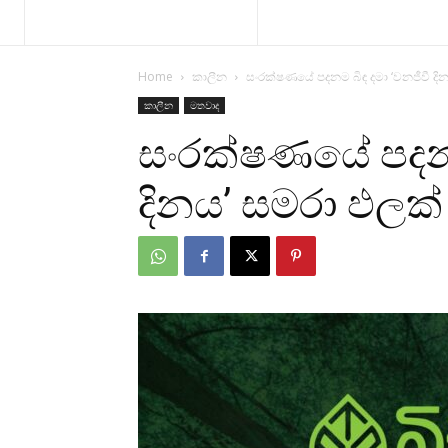
Home
කාලීන
සංරක්ෂණයේ පදනම බිඳ දමා ‘වනජීවී දි
කාලීන
මතවාද
සංරක්ෂණයේ පදනම
දිනය’ සමරා ඵලක්