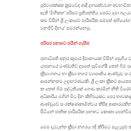
පූර්වාරක්ෂක ක්‍රමවේද ආදී දහසක්වචන අවභාවිතා
ඇති ‘මිහිකත’ පරිසර ප්‍රතිපත්තිය පෙරට දමා බල
කම විසින් ශ්‍රී ලංකාවේ පාරිසරික සම්පත් අභ
වනජීවී දිනය’ සමරන්නෙමු.
පරිසර පනතට පයින් ගැසීම
ජනාධිපති අනුර කුමාර දිසානායක විසින් පසුගිය
යාපනයේ මණ්ඩතිව් දූපතේ සුවිශේෂී තෙත් බිම් පද්ධ
ක්‍රීඩාංගනය හා ක්‍රීඩා නගර ව්‍යාපෘතිය ආණ්
ආසන්නතම උදාහරණයකි. ශ්‍රී ලංකා ක්‍රිකට් ආයතන
ක තෙත් බිම් පද්ධතියක් ගොඩ කරමින් නීති විරෝධී
අධිකාරිය මගින් මීට දින කිහිපයකට පෙර තාවක
ආණ්ඩුවේ සංරක්ෂණකාමීත්වය කිසිඳු ආකාරයකි
සිටිනේ ජාතික පාරිසරික පනතට කොකා පෙන්වී
මෙම දැවැන්ත ක්‍රීඩා නගරය ඉදි කිරීමට සැලැසුම් 