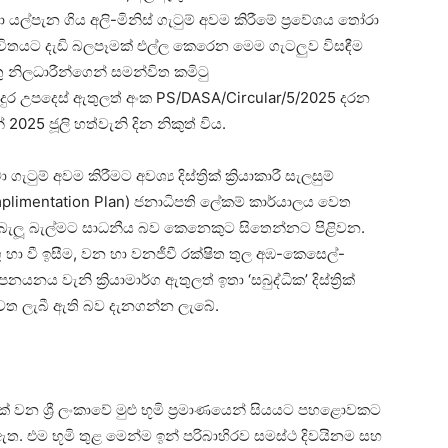
හා යල්පැන ගිය අලි-මිනිස් ගැටුම් අවම කිරීමේ ප්‍රවේශය තෝරා
 ජීවිතයට දැඩි බලපෑමක් එල්ල කෙරෙන මෙම ගැටලුව විසඳීම
තු නිලධාරීන්ගෙන් සමන්විත කමිටු
දුර උපදෙස් ඇතුලත් අංක PS/DASA/Circular/5/2025 දරන
025 ජූලි හත්වැනි දින නිකුත් විය.
 ගැටුම් අවම කිරීමට අවශ්‍ය දිස්ත්‍රික් ක්‍රියාකාරී සැලසුම්
 (Implimentation Plan) ජනාධිපති ලේකම් කාර්යාලය වෙත
බැලූ බැල්මට සාධනීය බව කෙනෙකුට සිතෙන්නට පිළිවන.
 හා වී ඉසීම, වන හා වනජීවී රක්ෂිත තුල අඹ-කෙසෙල්-
 වැනි ක්‍රියාමාර්ග ඇතුලත් ඉතා ‘සබුද්ධික’ දිස්ත්‍රික්
 වෙත ලැබී ඇති බව දැනගන්න ලැබේ.
් වන ශ්‍රී ලංකාවේ මුළු භූමි ප්‍රමාණයෙන් සියයට පහළොවකට
ඇත. එම භූමි තුළ මෙන්ම ඉන් පරිබාහිරව සමස්ථ දිවයිනම සහ