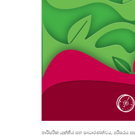
පාරිසරික යුක්තිය සහ සාධාරණත්වය, පරිසරය 