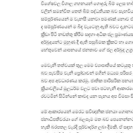
විශේෂවල විශාල ගහනයන් ගොදුරු බිම් ලෙස භාවි
වලින් සමන්විත තෙත් බිම් පද්ධතියක බව සැඟවිය
සම්පූර්ණයෙන් ම වැනසී යනවා පමණක් නොව ඒ
ද සම්පූර්ණයෙන් ම බිඳ වැටෙනු ඇති බවට දැ
ක්‍රීඩා පිටි නඩත්තු කිරීම සඳහා අධික ජල ප්‍ර
අර්බුදයන්ට මුහුණ දී ඇති පසුබිමක ක්‍රිකට් හා ගොල්
හේතුවෙන් යාපනයේ ජනතාව ගේ ජල අර්බුද උග්‍
මෙවැනි තත්වයක් තුල මෙම ව්‍යාපෘතියේ කටයුතු
බව පැවසීම වැනි ප්‍රෝඩාවන් මගින් මධ්‍යම පරිසර
බව අප අවධාරණය කරමු. ජාතික පාරිසරික පනතේ න
ක්‍රියාවලියේ මූලධර්ම වලට පවා පටහැනි ආකාර
රවටමින් සිටින්නේ කාවද යන පැනය අප විමසා සිට
මේ ආකාරයෙන් මෙරට සවිඥානික ජනයා ගොනාට අන්
ජනාධිපතිවරයා ගේ බලපෑම මත බව පෙනෙන්නට ඇති
හැකි බරපතල වැරදි පූර්වාදර්ශ ලබා දීමකි. ඒ 