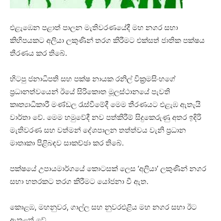
එළැඹෙන පළාත් පාලන මැතිවරණයේදී මහ නගර සභා
කිහිපයකට අලියා ලකුණින් තරග කිරීමට එක්සත් ජාතික පක්ෂය
තීරණය කර තිබේ.
හිටපු ජනාධිපති සහ පක්ෂ නායක රනිල් වික්‍රමසිංහගේ
ප්‍රධානත්වයෙන් ඊයේ සිරිකොත මූලස්ථානයේ පැවති
කෘත්‍යාධිකාරී මණ්ඩල රැස්වීමේදී මෙම තීරණයට එළැඹ ඇතැයි
වාර්තා වේ. මෙම හමුවේදී නව පත්කිරීම් සිදුකෙරුණු අතර ඉදිරි
මැතිවරණ සහ වත්මන් දේශපාලන තත්ත්වය වැනි ප්‍රධාන
මාතෘකා පිළිබඳව සාකච්ඡා කර තිබේ.
පක්ෂයේ උපායමාර්ගයේ කොටසක් ලෙස ‘අලියා’ ලකුණින් නගර
සභා හතරකට තරග කිරීමට යෝජනා වී ඇත.
කොළඹ, මහනුවර, ගාල්ල සහ නුවරඑළිය මහ නගර සභා ඊට
ඇතුළත් වේ.