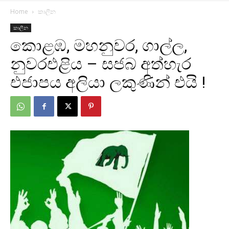
Home
කාලීන
කාලීන
කොළඹ, මහනුවර, ගාල්ල,
නුවරඑළිය – සජබ අත්හැර
එජාපය අලියා ලකුණින් එයි !