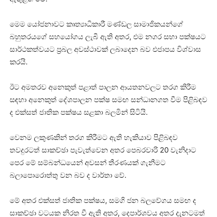
මෙම යෝජනාවට කෘත්‍යාධිකාරී මණ්ඩල සාමාජිකයන්ගේ
බහුතරයගේ සහයෝගය ලැබී ඇති අතර, එම නගර සභා පක්ෂයට
සාර්ථකත්වයට ප්‍රබල අවස්ථාවක් ලබාදෙන බව එජාපය විශ්වාස
කරයි.
ඊට අමතරව අනෙකුත් පළාත් පාලන ආයතනවලට තරග කිරීම
සඳහා අනෙකුත් දේශපාලන පක්ෂ සමඟ සන්ධානගත වීම පිළිබඳව
ද එක්සත් ජාතික පක්ෂය සළකා බලමින් සිටියි.
වෙනම ලකුණකින් තරග කිරීමට ඇති හැකියාව පිළිබඳව
තවදුරටත් සාකච්ඡා පැවැත්වෙන අතර පෙබරවාරි 20 වැනිදාට
පෙර මේ සම්බන්ධයෙන් අවසන් තීරණයක් ගැනීමට
බලාපොරොත්තු වන බව ද වාර්තා වේ.
මේ අතර එක්සත් ජාතික පක්ෂය, සමගි ජන බලවේගය සමඟ ද
සාකච්ඡා වටයක නිරත වී ඇති අතර, දෙපාර්ශවය අතර දැනටමත්