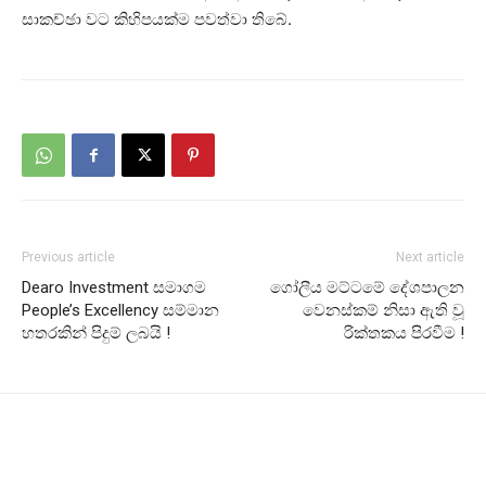
සාකච්ඡා වට කිහිපයක්ම පවත්වා තිබේ.
Previous article
Next article
Dearo Investment සමාගම
ගෝලීය මට්ටමේ දේශපාලන
People’s Excellency සම්මාන
වෙනස්කම් නිසා ඇති වූ
හතරකින් පිදුම් ලබයි !
රික්තකය පිරවීම !