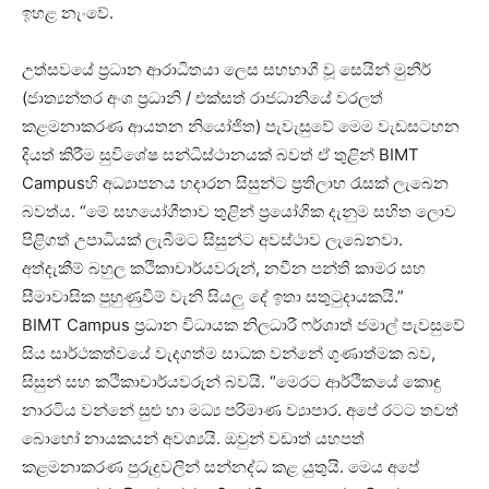
ඉහළ නැංවේ.
උත්සවයේ ප්‍රධාන ආරාධිතයා ලෙස සහභාගී වූ සෙයින් මුනීර්
(ජාත්‍යන්තර අංශ ප්‍රධානි / එක්සත් රාජධානියේ වරලත්
කළමනාකරණ ආයතන නියෝජිත) පැවැසුවේ මෙම වැඩසටහන
දියත් කිරීම සුවිශේෂ සන්ධිස්ථානයක් බවත් ඒ තුළින් BIMT
Campusහි අධ්‍යාපනය හදාරන සිසුන්ට ප්‍රතිලාභ රැසක් ලැබෙන
බවත්ය. “මේ සහයෝගීතාව තුළින් ප්‍රයෝගික දැනුම සහිත ලොව
පිළිගත් උපාධියක් ලැබීමට සිසුන්ට අවස්ථාව ලැබෙනවා.
අත්දැකීම් බහුල කථිකාචාර්යවරුන්, නවීන පන්ති කාමර සහ
සීමාවාසික පුහුණුවීම් වැනි සියලු දේ ඉතා සතුටුදායකයි.”
BIMT Campus ප්‍රධාන විධායක නිලධාරී ෆර්ශාත් ජමාල් පැවසුවේ
සිය සාර්ථකත්වයේ වැදගත්ම සාධක වන්නේ ගුණාත්මක බව,
සිසුන් සහ කථිකාචාර්යවරුන් බවයි. “මෙරට ආර්ථිකයේ කොඳු
නාරටිය වන්නේ සුළු හා මධ්‍ය පරිමාණ ව්‍යාපාර. අපේ රටට තවත්
බොහෝ නායකයන් අවශ්‍යයි. ඔවුන් වඩාත් යහපත්
කළමනාකරණ පුරුදුවලින් සන්නද්ධ කළ යුතුයි. මෙය අපේ