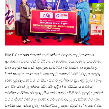
BIMT Campus එක්සත් රාජධානියේ වරලත් කළමනාකරණ
ආයතනය සමඟ එක් වී පිරිනමන නවතම අධ්‍යාපන වැඩසටහන
වන කළමනාකරණ කුසලතා සංවර්ධන වැඩසටහන පසුගියදා
දියත් කළේය. නායකත්ව සහ කළමනාකාර මට්ටම්වල තනතුරු
දරන පුද්ගලයන් සතු හැකියා සහ ඵලදායිතාව ක්‍රමානුකූලව ඉහළ
නැංවීම මෙහි ඉලක්කය වේ. මේ තුළින් සංවර්ධනය වෙමින්
පවතින ආර්ථිකයට අදාළ සිය කාර්යභාරය පිළිබඳව පුළුල් දැනුමක්
සහභාගීවන්නන්ට ලැබෙන අතර ව්‍යාපාර, මූල්‍ය, කර්මාන්ත සහ
වාණිජ යන ක්ෂේත්‍රවල අභිවෘද්ධිය උදෙසා ඔවුන්ගේ දායකත්වය