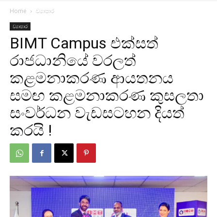
Home
ව්‍යාපාර
ව්‍යාපාර
BIMT Campus එක්සත්
රාජධානියේ වරලත්
කළමනාකරණ ආයතනය
සමඟ කළමනාකරණ කුසලතා
සංවර්ධන වැඩසටහන දියත්
කරයි !