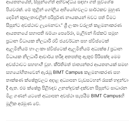
ආයතනයේත්, සිසුන්ගේත් අභිවෘද්ධිය සඳහා ගත් සුවිශේෂ
පියවරක්. මේ තුළින් ගෝලීය අභියෝගවලට සාර්ථකව මුහුණ
දෙමින් කුසලතාවලින් පරිපූර්ණ නායකයන් බවට පත් වීමට
සිසුන්ට අවස්ථාව ලැබෙනවා.” ශ්‍රී ලංකා වරලත් කළමනාකරණ
ආයතනයේ සභාපති ඛම්යා පෙරේරා, මැලිබන් බිස්කට් සමූහ
ප්‍රධාන විධායක නිලධාරී රවී ජයවර්ධන සහ ස්විස්ටෙක්
ඇලුමිනියම් හා ලංකා ස්විස්ටෙක් ඇලුමිනියම් අධ්‍යක්ෂ / ප්‍රධාන
විධායක නිලධාරී ආචාර්ය තරිඳු අතපත්තු ඇතුළු පිරිසක්ද මෙම
අවස්ථාවට සහභාගී වූහ. කීර්තිමත් ජාත්‍යන්තර ආයතනයක් සමඟ
සහයෝගිතාවෙන් ඇරැඹූ BIMT Campus කළමනාකරණ සහ
තාක්ෂණ ක්ෂේත්‍රවලට අදාළ අධ්‍යාපන වැඩසටහන් රැසක් හඳුන්වා
දී ඇත. එම ක්ෂේත්‍ර පිළිබඳව උනන්දුවක් දක්වන සිසුන්ට සාධාරන
මිළ ගණන් යටතේ අධ්‍යාපන අවස්ථා සැපයීම BIMT Campusහි
මූලික අරමුණ වේ.