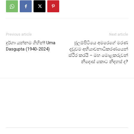
Previous article
Next article
දුර්ගා යන්නම ගිහින්! Uma
ජුලම්පිටියෙ අමරෙගේ මරණ
Dasgupta (1940-2024)
දඬුවම අභියාචනාධිකරණයෙන්
ස්ථිර කරයි – මහ මොළකරුවන්
නිදොස් කොට නිදහස් ද?