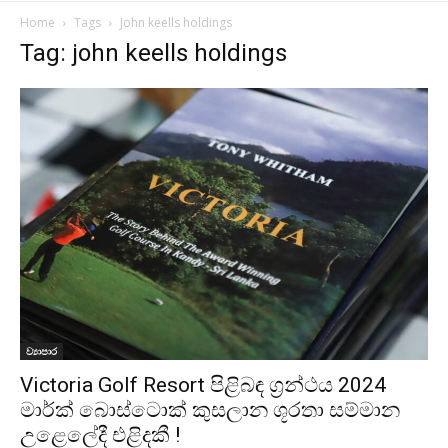
Home
Tags
John keells holdings
Tag: john keells holdings
ව්‍යාපාර
Victoria Golf Resort පිළිබඳ ග්‍රන්ථය 2024
මාර්ක් බොස්ටොක් කුසලාන ශූරතා සම්මාන
උළෙලේදී එළිදකී !