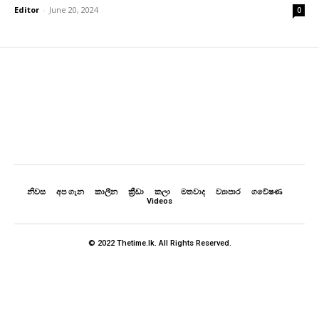
Editor
-
June 20, 2024
0
නිවස
අප ගැන
කාලීන
ක්‍රීඩා
කලා
මතවාද
ව්‍යාපාර
ගවේෂණ
Videos
© 2022 Thetime.lk. All Rights Reserved.