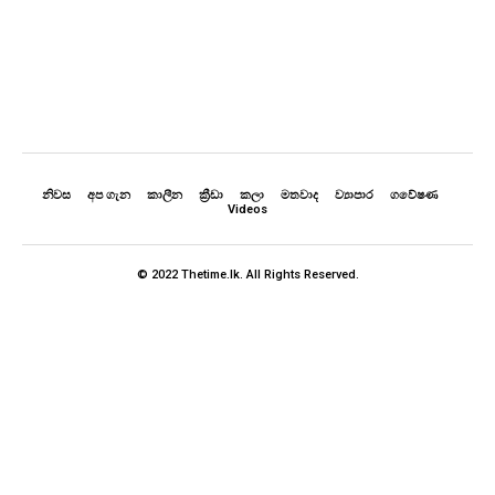
නිවස
අප ගැන
කාලීන
ක්‍රීඩා
කලා
මතවාද
ව්‍යාපාර
ගවේෂණ
Videos
© 2022 Thetime.lk. All Rights Reserved.