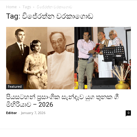
Home
Tags
විජේරත්න වරකාගොඩ
Tag: විජේරත්න වරකාගොඩ
Featured
පියසටහන් ප්‍රසාංගික සැන්දෑව යුග තුනක ගී
මිහිරියාව – 2026
Editor
-
January 7, 2026
0