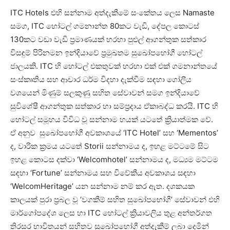
ITC Hotels එහි සන්නාම අත්දැකීමේ සංකේතය ලෙස Namaste
සමග, ITC හෝටල් ගමනාන්ත 80කට වැඩි, දේපල කොටස්
130කට වඩා වැඩි ප්‍රමාණයක් හරහා පුළුල් ආගන්තුක සත්කාර
විසඳුම් පිරිනමන ඉන්දියාවේ ප්‍රමුඛතම සුඛෝපභෝගී හෝටල්
ජාලයකි. ITC හි හෝටල් එකතුවක් හරහා එක් එක් ගමනාන්තයේ
සංස්කෘතිය සහ ආචාර ධර්ම විදහා දැක්වීම සඳහා ගෝලීය
වශයෙන් මිණුම් සලකුණු සහිත සේවාවන් සමග ඉන්දියාවේ
සුවිශේෂී ආගන්තුක සත්කාර හා සම්ප්‍රදාය ඒකාබද්ධ කරයි. ITC හි
හෝටල් සමූහය විවිධ වූ සන්නාම හයක් යටතේ ක්‍රියාත්මක වේ.
ඒ අනුව සුඛෝපභෝගී අවකාශයේ ‘ITC Hotel’ සහ ‘Mementos’
ද, වාරික ක්‍රමය යටතේ Storii සන්නාමය ද, ඉහළ මට්ටමේ සිට
ඉහළ කොටස දක්වා ‘Welcomhotel’ සන්නාමය ද, මධ්‍යම මට්ටම
සඳහා ‘Fortune’ සන්නාමය සහ විවේකීය අවකාශය සඳහා
‘WelcomHeritage’ යන සන්නාම නම් කර ඇත. දශකයක
කාලයක් පුරා ප්‍රබල වූ ‘වගකීම් සහිත සුඛෝපභෝගී’ සේවාවන් එහි
මාර්ගෝපදේශ ලෙස හා ITC හෝටල් ක්‍රියාවලිය තුළ අන්තර්ගත
තිරසර භාවිතයන් සහිතව සුඛෝපභෝගී අත්දැකීම් ලබා දෙමින්