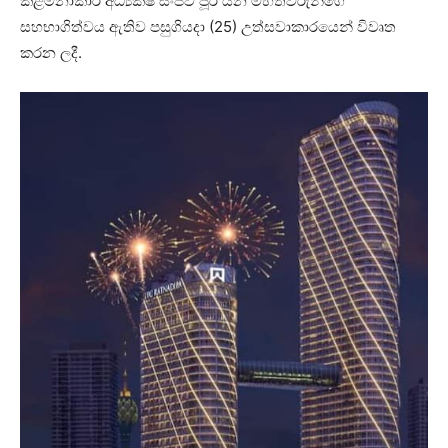
කළමනාකාර අධ්‍යක්ෂ සංජීව් පූරි යන මහත්වරුන්ගේ
සහභාගිත්වය ඇතිව පසුගියදා (25) උත්සවාකාරයෙන් විවෘත
කරන ලදී.