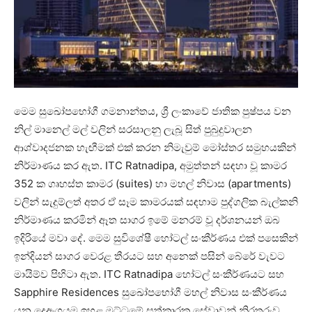
මෙම සුඛෝපභෝගී ගමනාන්තය, ශ්‍රී ලංකාවේ ජාතික පුෂ්පය වන
නිල් මානෙල් මල් වලින් සරසාලනු ලැබූ සිත් පුබුදුවාලන
ආශ්වාදජනක හැඟීමක් එක් කරන නිමැවුම් මෝස්තර සමුහයකින්
නිර්මාණය කර ඇත. ITC Ratnadipa, අමුත්තන් සඳහා වූ කාමර
352 ක ගෘහස්ත කාමර (suites) හා මහල් නිවාස (apartments)
වලින් සැදුම්ලත් අතර ඒ සෑම කාමරයක් සඳහාම පුද්ගලික බැල්කනි
නිර්මාණය කරමින් ඈත සාගර ඉමේ මනරම් වූ දර්ශනයන් ඔබ
ඉදිරියේ මවා දේ. මෙම සුවිශේෂී හෝටල් සංකීර්ණය එක් පසෙකින්
ඉන්දියන් සාගර වෙරළ තීරයට සහ අනෙක් පසින් බේරේ වැවට
මායිම්ව පිහිටා ඇත. ITC Ratnadipa හෝටල් සංකීර්ණයට සහ
Sapphire Residences සුඛෝපභෝගී මහල් නිවාස සංකීර්ණය
යන දෙඅංශයම ඉහළ මට්ටමේ සත්කාරක සේවාවන් නිරතුරුව