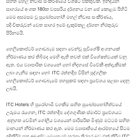
සහිත මහල් නිවාස සංකීර්ණයේ විශිෂ්ට එකතුවකි. ඉන්දියන්
සාගරයේ අංශක 180ක වපසරිය දර්ශනය වන සේ කොළඹ පිහිටි
මෙම අසමසම වූ සුඛෝපභෝගී මහල් නිවාස සංකීර්ණය,
පදිංචිකරුවන් වෙත සාගර ඉමේ දැකුම්කලු දර්ශන නිරතුරුව
පිරිනමයි.
හෙලිකොප්ටර් ගොඩබෑම සඳහා වෙන්වූ සුවිශේෂී අංගනයක්
නිර්මාණය කර තිබීමද මෙහි ඇති තවත් එක් විශේෂත්වයක් වනු
ඇත. එය ව්‍යාපාරික වශයෙන් හෝ නිදහසේ විවේකී අත්දැකීමක්
ලබා ගැනීම සඳහා හෝ ITC රත්නදීප විසින් පුද්ගලික
හෙලිකොප්ටර් ගොඩබෑමේ පහසුකම් සඳහා ප්‍රවේශය සලසා දෙනු
ලබයි.
ITC Hotels හි පුරෝගාමී වගකීම සහිත සුඛෝපභෝගීත්වයේ
උරුමය රැගෙන, ITC රත්නදීප දේශගුණික ස්මාර්ට් ප්‍රවේශයට
අනුගත වෙමින් ගෝලීය වශයෙන් පාරිසරික මිණුම් මට්ටම් සහිත
මානයන් නිර්මාණය කර ඇත. මෙම ව්‍යාපෘතියේ ආරම්භයේ සිටම
ඉදිකිරීම් සහ අඛණ්ඩ මෙහෙයුම් හරහා තිරසර බව එක් කිරීම ITC