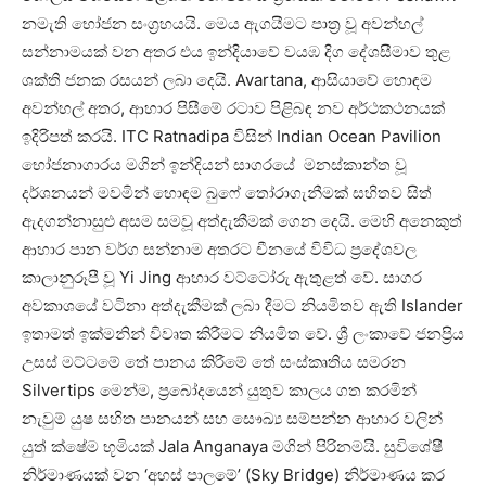
නමැති භෝජන සංග්‍රහයයි. මෙය ඇගයීමට පාත්‍ර වූ අවන්හල්
සන්නාමයක් වන අතර එය ඉන්දියාවේ වයඹ දිග දේශසීමාව තුළ
ශක්ති ජනක රසයන් ලබා දෙයි. Avartana, ආසියාවේ හොඳම
අවන්හල් අතර, ආහාර පිසීමේ රටාව පිළිබඳ නව අර්ථකථනයක්
ඉදිරිපත් කරයි. ITC Ratnadipa විසින් Indian Ocean Pavilion
භෝජනාගාරය මගින් ඉන්දියන් සාගරයේ මනස්කාන්ත වූ
දර්ශනයන් මවමින් හොඳම බුෆේ තෝරාගැනීමක් සහිතව සිත්
ඇදගන්නාසුළු අසම සමවූ අත්දැකීමක් ගෙන දෙයි. මෙහි අනෙකුත්
ආහාර පාන වර්ග සන්නාම අතරට චීනයේ විවිධ ප්‍රදේශවල
කාලානුරූපී වූ Yi Jing ආහාර වට්ටෝරු ඇතුළත් වේ. සාගර
අවකාශයේ වටිනා අත්දැකීමක් ලබා දීමට නියමිතව ඇති Islander
ඉතාමත් ඉක්මනින් විවෘත කිරීමට නියමිත වේ. ශ්‍රී ලංකාවේ ජනප්‍රිය
උසස් මට්ටමේ තේ පානය කිරීමේ තේ සංස්කෘතිය සමරන
Silvertips මෙන්ම, ප්‍රබෝදයෙන් යුතුව කාලය ගත කරමින්
නැවුම් යුෂ සහිත පානයන් සහ සෞඛ්‍ය සම්පන්න ආහාර වලින්
යුත් ක්ෂේම භූමියක් Jala Anganaya මගින් පිරිනමයි. සුවිශේෂී
නිර්මාණයක් වන ‘අහස් පාලමේ’ (Sky Bridge) නිර්මාණය කර