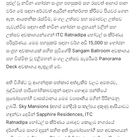
පුළුල් වූ නවීන භෝජන සංග්‍රහ පහසුකම් සහ රසවත් ආහාර පාන
වර්ග මේ සඳහා අර්ථවත් අයුරින් අන්තර්ගත කිරීමට පියවර ගෙන
ඇත. ආයතනික රැස්වීම්, මංගල උත්සව සහ සමාජවල උත්සව
පැවැත්වීම සඳහා අති නවීන භෝජන සංග්‍රහයන් වලින් සහ
උත්සව අවකාශයන්ගෙන් ITC Ratnadipa හෝටල් සංකීර්ණය
පරිපූර්ණය. මෙම පහසුකම් සඳහා වර්ග අඩි 15,000 ක භෝජන
සංග්‍රහ අවකාශයක් සහිත සුවිශේෂී Sangam Ballroom අවකාශය
සහ විස්මිත වූ එළිමහන් මංගල උත්සව සැමරීමේ Panorama
Deck අවකාශය ඇතුළත් වේ.
අති විශිෂ්ට වූ ආගන්තුක සත්කාර අත්දැකීම් වලට අමතරව,
බුද්ධිමත් පාරිභෝගිකබවතුන් සඳහා හොඳම පන්තියේ
සුඛෝපභෝගී වාසස්ථානය මෙම ව්‍යාපෘතිය මගින් පිරිනමනු
ලබයි. Sky Mansions (අහස් මන්දිර) සංකල්පය දකුණු ආසියාවට
හඳුන්වා දෙමින් Sapphire Residences, ITC
Ratnadipa හෝටල් සංකීර්ණය යාබදව කොළඹ නගරයේ
දර්ශනීයම සාගර දසුන් සහිත අති සුඛෝපභෝගී සහ අවකාශයන්