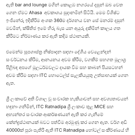
ඇති bar and lounge මගින් කොළඹ නගරයේ දසුන් ඔබ වෙත
ගෙන ඒමට Ahasa අවකාශය සුදානමින් සිටියි. මෙම විශිෂ්ට
ඉංජිනේරු ඉදිකිරිම අංශක 360ම දර්ශනය වන සේ මනරම් දසුන්
මවමින්, ක්ෂිතිජ ඉමේ හිරු බැස යන අයුරු දකිමින් කාලය ගත
කිරීමට නිර්මාණය කර ඇති කදිම ස්ථානයකි.
එමෙන්ම සූපශාස්ත්‍ර නිෂ්පාදන සඳහා දේශීය වෙළෙන්දන්
සංවර්ධනය කිරීම, ආනයනය අවම කිරීම, වගකීම් සහගත මූලාශ්‍ර
පිළිබඳ අපගේ මූලධර්මවලට දායක වීම සහ කාබන් පියසටහන්
අවම කිරීම සඳහා ITC හොටෙල්ස් සැලකියයුතු උත්සාහයක් ගෙන
ඇත.
ශ්‍රී ලංකාවේ අති විශාල වූ සංචාරක හැකියාවන් සහ අවශ්‍යතාවයන්
හඳුනා ගනිමින්, ITC Ratnadipa ශ්‍රී ලංකාව තුළ MICE සහ
අභ්‍යන්තර සංචාරක ආකර්ෂණයන් ඇති කර ගැනීමේ
කේන්ද්‍රස්ථානයක් බවට පත්වීම අරමුණු කර ගෙන ඇත. වර්ග අඩි
40000ක් පුරා පැතිරී ඇති ITC Ratnadipa හෝටල් සංකීර්ණයේ හි