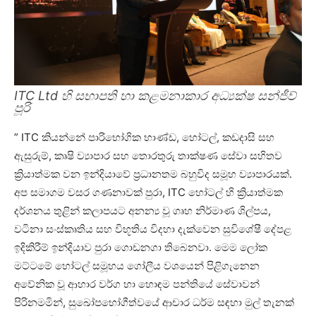
ITC Ltd හි සභාපති හා කළමනාකාර අධ්‍යක්ෂ සන්ජීව්
පූරි
” ITC කියන්නේ පාරිභෝගික භාණ්ඩ, හෝටල්, කඩදාසි සහ
ඇසුරුම්, කෘෂි ව්‍යාපාර සහ තොරතුරු තාක්ෂණ සේවා සහිතව
ක්‍රියාත්මක වන ඉන්දියාවේ ප්‍රධානතම බහුවිද සමූහ ව්‍යාපාරයක්.
අප සමාගම වසර ගණනාවක් පුරා, ITC හෝටල් හි ක්‍රියාත්මක
දර්ශනය තුළින් කලාපයට අනන්‍ය වූ ගෘහ නිර්මාණ ශිල්පය,
වටිනා සංස්කෘතිය සහ විභූතිය විදහා දැක්වෙන සුවිශේෂී දේපළ
ඉදිකිරීම් ඉන්දියාව පුරා ගොඩනගා තිබෙනවා. මෙම ලෝක
මට්ටමේ හෝටල් සමූහය ගෝලීය වශයෙන් පිළිගැනෙන
අවේනික වූ ආහාර වර්ග හා හොඳම පන්තියේ සේවාවන්
පිරිනමමින්, සුඛෝපභෝගීත්වයේ ආචාර ධර්ම සඳහා මුල් තැනක්