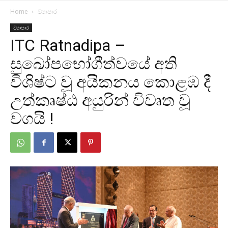
Home
ව්‍යාපාර
ව්‍යාපාර
ITC Ratnadipa –
සුඛෝපභෝගීත්වයේ අති
විශිෂ්ට වූ අයිකනය කොළඹ දී
උත්කෘෂ්ඨ අයුරින් විවෘත වූ
වගයි !