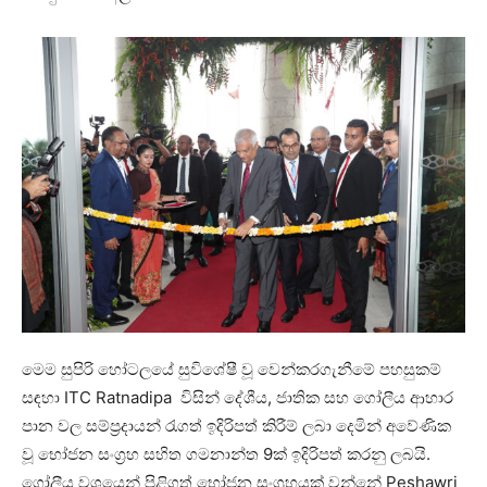
මෙම සුපිරි හෝටලයේ සුවිශේෂී වූ වෙන්කරගැනීමේ පහසුකම්
සඳහා ITC Ratnadipa විසින් දේශීය, ජාතික සහ ගෝලීය ආහාර
පාන වල සම්ප්‍රදායන් රැගත් ඉදිරිපත් කිරීම් ලබා දෙමින් අවේණික
වූ භෝජන සංග්‍රහ සහිත ගමනාන්ත 9ක් ඉදිරිපත් කරනු ලබයි.
ගෝලීය වශයෙන් පිළිගත් භෝජන සංග්‍රහයක් වන්නේ Peshawri