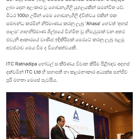
ලබා දෙන අලංකාර වූ ගොඩනැගිලි යුගලයකින් සමන්විත වේ.
මීටර 100ක උසින් මෙම ගොඩනැගිලි ද්විත්වය එකින් එක
සම්බන්ධ කරමින් නිර්මාණය කරනු ලැබූ ‘Ahasa’ හෙවත් ‘අහස්
පාලම’ ගෘහනිර්මාණ ශිල්පයේ විශ්මිත වූ නිමැවුමක් වන අතර
එවැනි ආකාරයේ වාණිජ ඉදිකිරීමක් මෙරටේ කරනු ලැබූ පළමු
අවස්ථාව මෙය වීම ද විශේෂත්වයකි.
ITC Ratnadipa හෝටල් සංකීර්ණය විවෘත කිරීම පිළිබඳව අදහස්
දක්වමින් ITC Ltd හි සභාපති හා කළමනාකාර අධ්‍යක්ෂ සන්ජීව්
පූරි මහතා මෙසේ පැවසීය.