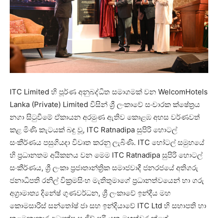
ITC Limited හි පූර්ණ අනුබද්ධිත සමාගමක් වන WelcomHotels
Lanka (Private) Limited විසින් ශ්‍රී ලංකාවේ සංචාරක ක්ෂේත්‍රය
නගා සිටුවීමේ ඒකායන අරමුණ ඇතිව කොළඹ අහස වර්ණවත්
කළ මිණි කැටයක් බඳු වූ, ITC Ratnadipa සුපිරි හොටල්
සංකීර්ණය පසුගියදා විවෘත කරනු ලැබිණි. ITC හෝටල් සමුහයේ
හි ප්‍රධානතම අයිකනය වන මෙම ITC Ratnadipa සුපිරි හොටල්
සංකීර්ණය, ශ්‍රී ලංකා ප්‍රජාතාන්ත්‍රික සමාජවාදී ජනරජයේ අතිගරු
ජනාධිපති රනිල් වික්‍රමසිංහ මැතිතුමාගේ ප්‍රධානත්වයෙන් හා ගරු
අග්‍රාමාත්‍ය දිනේෂ් ගුණවර්ධන, ශ්‍රී ලංකාවේ ඉන්දීය මහ
කොමසාරිස් සන්තෝෂ් ජා සහ ඉන්දියාවේ ITC Ltd හි සභාපති හා