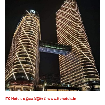
ITC Hotels සමූහය පිළිබඳව
www.itchotels.in