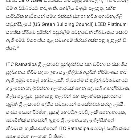
LEED Zero Water සහතිකය හිමි පළමු හෝටල් 4, ITC හෝටල්
වීම ආඩම්බරයට කරුණකි. ගෝලීය මිණුම් සලකුණු සහිත
පාරිසරික භාවිතයන් සමග එක්සත් ජනපද හරිත ගොඩනැගිලි
කවුන්සිලයේ (US Green Building Council) LEED Platinum
සහතික කිරීමේ ප්‍රමිතීන් සපුරාලීම වෙනුවෙන් නිර්මාණය කොට
ඇති මෙම ව්‍යාපෘතිය තුළ සමාගමේ තිරසර අක්තපත්‍ර ඇතුළත් වී
තිබේ.”
ITC Ratnadipa ශ්‍රී ලංකාවේ සුන්දරත්වය සහ වටිනා සංස්කෘතිය
ප්‍රදර්ශනය කිරීම සඳහා ඉතා සැලකිලිමත් අයුරින් නිර්මාණය කර
ඇති ප්‍රමුඛ පෙළේ හෝටලයකි. ඒ වගේම ඒ තුළින් වර්තමානයට
ගැලපෙන කල්පවත්නා අලංකාරයක් ගෙන දේ. එහි ගෘහනිර්මාණ
ශිල්ප සැලසුම්, සූපශාස්ත්‍ර කලාවන් සහ කලාත්මක ප්‍රකාශනය
තුළින් ශ්‍රී ලංකාවේ දේශීය සම්ප්‍රදායන් සංකේතවත් කරනු ලබයි.
සංජය සෙනෙවිරත්න, ප්‍රසාද් හෙට්ටිආරච්චි, ලකී සේනානායක,
ඩොමිනික් සන්සෝනි ඇතුළු ශ්‍රී ලාංකේය කලා ශිල්පීන්ගේ
නිර්මාණ හැකියාවන්ගෙන් ITC Ratnadipa හෝටල් සංකීර්ණයේ
පොදු ස්ථාන අලංකෘත වී තිබේ.