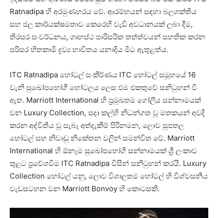
Ratnadipa හි අරමුණහරය වේ. ආරම්භයන් සඳහා බලශක්තිය
සහ ජල කාර්යක්ෂමතාව කෙරෙහි වැඩි අවධානයක් ලබා දීම,
තිරසර සංවර්ධනය, ගෘහස්ථ පාරිසරික තත්ත්වයන් සහතික කරන
පරිසර හිතකාමී ද්‍රව්‍ය භාවිතය යනාදිය මීට ඇතුළත්ය.
ITC Ratnadipa හෝටල් සංකීර්ණය ITC හෝටල් සමූහයේ 16
වැනි සුඛෝපභෝගී හෝටලය ලෙස එම එකතුවේ සනිටුහන් වී
ඇත. Marriott International හි ප්‍රමුඛතම ගෝලීය සන්නාමයක්
වන Luxury Collection, සදා කල්හි නිධන්ගත වූ මතකයන් අවදි
කරන අද්විතීය වූ සැබෑ අත්දැකීම් පිරිනමන, ලොව සුපතල
හෝටල් සහ නිවාඩු නිකේතන වලින් සමන්විත වේ. Marriott
International හි ඕනෑම සුඛෝපභෝගී සන්නාමයක් ශ්‍රී ලංකාව
තුළට ප්‍රවේශවීම ITC Ratnadipa විසින් සනිටුහන් කරයි. Luxury
Collection හෝටල් යනු, ලොව විශාලතම හෝටල් හි විශ්වසනීය
වැඩසටහන වන Marriott Bonvoy හි කොටසකි.