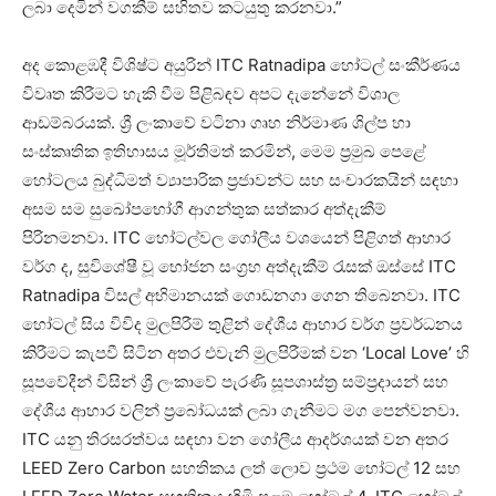
ලබා දෙමින් වගකීම් සහිතව කටයුතු කරනවා.”
අද කොළඹදී විශිෂ්ට අයුරින් ITC Ratnadipa හෝටල් සංකීර්ණය
විවෘත කිරීමට හැකි වීම පිළිබඳව අපට දැනේනේ විශාල
ආඩම්බරයක්. ශ්‍රී ලංකාවේ වටිනා ගෘහ නිර්මාණ ශිල්ප හා
සංස්කෘතික ඉතිහාසය මූර්තිමත් කරමින්, මෙම ප්‍රමුඛ පෙළේ
හෝටලය බුද්ධිමත් ව්‍යාපාරික ප්‍රජාවන්ට සහ සංචාරකයින් සඳහා
අසම සම සුඛෝපභෝගී ආගන්තුක සත්කාර අත්දැකීම්
පිරිනමනවා. ITC හෝටල්වල ගෝලීය වශයෙන් පිළිගත් ආහාර
වර්ග ද, සුවිශේෂී වූ භෝජන සංග්‍රහ අත්දැකීම් රැසක් ඔස්සේ ITC
Ratnadipa විසල් අභිමානයක් ගොඩනගා ගෙන තිබෙනවා. ITC
හෝටල් සිය විවිද මුලපිරීම් තුළින් දේශීය ආහාර වර්ග ප්‍රවර්ධනය
කිරීමට කැපවී සිටින අතර එවැනි මුලපිරීමක් වන ‘Local Love’ හි
සූපවේදීන් විසින් ශ්‍රී ලංකාවේ පැරණි සූපශාස්ත්‍ර සම්ප්‍රදායන් සහ
දේශීය ආහාර වලින් ප්‍රබෝධයක් ලබා ගැනීමට මග පෙන්වනවා.
ITC යනු තිරසරත්වය සඳහා වන ගෝලීය ආදර්ශයක් වන අතර
LEED Zero Carbon සහතිකය ලත් ලොව ප්‍රථම හෝටල් 12 සහ