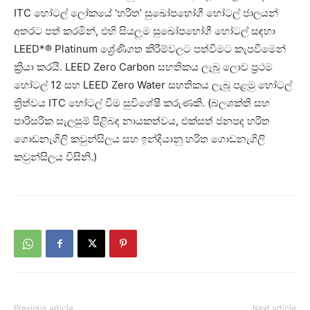
ITC හෝටල් ලෝකයේ ‘හරිත’ සුඛෝපභෝගී හෝටල් ජාලයන්
අතරට පත් කරමින්, එහි සියලුම සුඛෝපභෝගී හෝටල් සඳහා
LEED*® Platinum ශ්‍රේණිගත කිරීම්වලට පත්වීමට කැපවීමෙන්
ක්‍රියා කරයි. LEED Zero Carbon සහතිකය ලැබූ ලොව ප්‍රථම
හෝටල් 12 සහ LEED Zero Water සහතිකය ලැබූ පළමු හෝටල්
ත්‍රිත්වය ITC හෝටල් වීම සුවිශේෂී කරුණකි. (බලශක්ති සහ
පාරිසරික සැලසුම් පිළිබඳ නායකත්වය, එක්සත් ජනපද හරිත
ගොඩනැගිලි කවුන්සිලය සහ ඉන්දියානු හරිත ගොඩනැගිලි
කවුන්සිලය විසිනි.)
Previous article
Next article