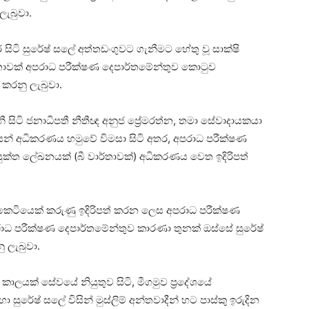
ලැබුවා.
සිටි සුරේෂ් සලේ අත්තඩංගුවට ගැනීමට හේතු වූ සාක්ෂි
ාර්තාවක් අපරාධ පරීක්ෂණ දෙපාර්තමේන්තුව කොටුව
ු කරනු ලැබුවා.
ී සිටි ජනාධිපතී නීතීඥ අනුජ ප්‍රේමරත්න, තමා සේවාදායකයා
ධයෙන් අධිකරණය හමුවේ විමසා සිටි අතර, අපරාධ පරීක්ෂණ
 යුක්ත ලේඛනයක් (බී වා‍ර්තාවක්) අධිකරණය වෙත ඉදිරිපත්
ව කෙටියෙක් කරුණු ඉදිරිපත් කරන ලෙස අපරාධ පරීක්ෂණ
පරාධ පරීක්ෂණ දෙපාර්තමේන්තුව කාරණා තුනක් ඔස්සේ සුරේෂ්
ලැබුවා‍.
්ඝ කාලයක් සේවයේ නියුතුව සිටි, මීගමුව ප්‍රදේශයේ
සුරේෂ් සලේ විසින් මුස්ලිම් අන්තවාදීන් හට පාස්කු ඉරුදින