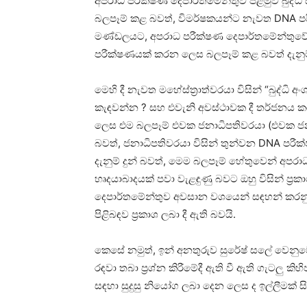
අපරාධ පරීක්ෂණ දෙපාර්තමේන්තුව පළමුව බුද්ධි 
බලපෑම් කළ බවත්, විමර්ෂකයන්ට නැවත DNA පර
මණ්ඩලයට, අපරාධ පරීක්ෂණ දෙපාර්තමේන්තුවේ
පරීක්ෂණයක් කරන ලෙස බලපෑම් කළ බවත් දැනුම්
මෙහි දී නැවත මහේස්ත්‍රාත්වරයා විසින් “බුද්ධ
කැඳවන්න ? සහ එවැනි අවස්ථාවක දී තර්ජනය කරන්
ලෙස එම බලපෑම් එවක ජනාධිපතිවරයා (එවක ජන
බවත්, ජනාධිපතිවරයා විසින් තුන්වන DNA පර
දැනුම් දුන් බවත්, මෙම බලපෑම් හේතුවෙන් අපර
හෘදයාබාදයක් පවා වැළඳුණු බවට ඔහු විසින් ප්‍
දෙපාර්තමේන්තුව අවසාන වශයෙන් සඳහන් කරනු ල
පිළිබඳව ප්‍රකාශ ලබා දී ඇති බවයි.
කෙසේ නමුත්, ඉන් අනතුරුව සුරේෂ් සලේ වෙනුවෙ
රඳවා තබා ප්‍රශ්න කිරීමේදී ඇති වී ඇති ගැටලු ක
සඳහා සුදුසු නියෝග ලබා දෙන ලෙස ද ඉල්ලීමක් සිද