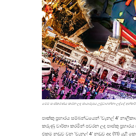
මෙම සංස්කරණය කරන ලද ඡායාරූපය උඵුටාගන්නා ලද්දේ අන්තර්
පාක්කු ප්‍රහාරය සම්බන්ධයෙන් ‘චැනල් 4’ නාලි
කරුණු වාර්තා කරමින් පවරන ලද පාස්කු ප්‍රහාර
එකම නඩුව වන ‘චැනල් 4’ නඩුව අද (11) යළි