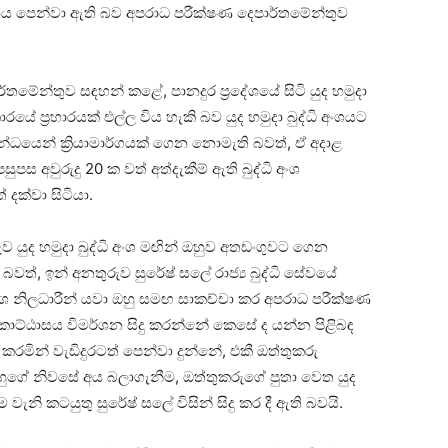
ස්ථානය පෙන්වා ඇති බව අපරාධ පරීක්ෂණ දෙපාර්තමේන්තුව
මේන්තුව සඳහන් කළේ, පානදුර ප්‍රදේශයේ සිටි යුද හමුදා
රයේ ප්‍රහාරයක් එල්ල විය හැකි බව යුද හමුදා බුද්ධි අංශයට
ම්බන්ධයෙන් ක්‍රියාමාර්ගයක් ගෙන නොමැති බවත්, ඒ අදාළ
ුපස අවුරුදු 20 ක වත් අත්දැකීම් ඇති බුද්ධි අංශ
 දක්වා සිටියා.
 යුද හමුදා බුද්ධි අංශ මඟින් ඔහුව අතඩංගුවට ගෙන
ති බවත්, ඉන් අනතුරුව සුරේෂ් සලේ රාජ්‍ය බුද්ධි සේවයේ
 අංශ නිලධාරීන් යවා ඔහු සමඟ සාකච්චා කර අපරාධ පරීක්ෂණ
ශන කොට්ඨාසය විමර්ශන සිදු කරන්නේ කෙසේ ද යන්න පිළිබඳ
මින් වැඩිදුරටත් පෙන්වා දුන්නේ, එකී ඔත්තුකරු
ුගේ නිවසේ අය බලාගැනීම, ඔත්තුකරුගේ පුතා වෙත යුද
ැනි කටයුතු සුරේෂ් සලේ විසින් සිදු කර දී ඇති බවයි.