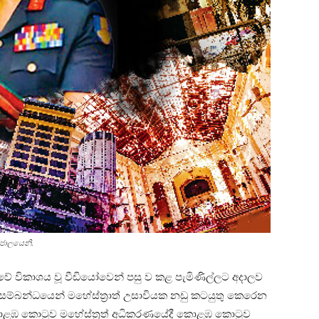
ජාලයෙනි.
කාවේ විකාශය වූ වීඩියෝවෙන් පසු ව කළ ⁣පැමිණිල්ලට අදාලව
ය සම්බන්ධයෙන් මහේස්ත්‍රාත් උසාවියක නඩු කටයුතු කෙරෙන
 කොළඹ කොටුව මහේස්ත්‍රත් අධිකරණයේදී කොළඹ කොටුව