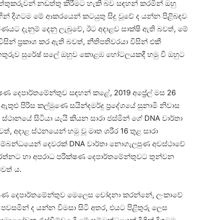
යට ඔත්තුකරුවන් නඩත්තු කිරීමට හැකි බව සඳහන් කරමින් ඔහු
ින් දිගටම මේ ආකරයෙන් කටයුතු සිදු වූවේ ද යන්න පිළිබඳව
රණයට දැනුම් දෙනු ලැබුවේ, ඊට අදාළව සාක්ෂි ඇති බවත්, මේ
ිසින් ප්‍රකාශ කර ඇති බවත්, නීතිපතිවරයා විසින් එකී
 අනතුරුව සුරේෂ් සලේ ඔහුව කොළඹ හෝටලයකදී හමු වී ඔහුට
්ෂණ දෙපාර්තමේන්තුව සඳහන් කළේ, 2019 අප්‍රේල් මස 26
ළු පිරිස කල්මුණෙ සයින්දමර්දු ප්‍රදේශයේ සුනාමි නිවාස
 ස්ථානයේ සිටියා යැයි කියන සාරා ජස්මින් ගේ DNA වාර්තා
අදාළ ස්ථනයෙන් හමු වූ මෘත ශරීර 16 තුළ සාරා
ේ සම්බන්ධයෙන් දෙවරක් DNA වාර්තා නොගැලපුණ අවස්ථාවේ
ක්‍රමරත්නට හා අපරාධ පරීක්ෂණ දෙපාර්තමේන්තුවට තුන්වන
වත් ය.
රීක්ෂණ දෙපාර්තමේන්තුව මෙලෙස චෝදනා කරන්නේ, ලංකාවේ
 පවසමින් ද යන්න විමසා සිටි අතර, එයට පිළිතුරු ලෙස