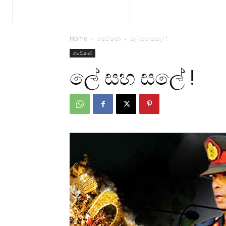
Home
ගවේෂණ
ලේ සහ සලේ !
ගවේෂණ
ලේ සහ සලේ !