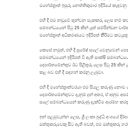
මහේස්ත්‍රාත් ඉසුරු නෙත්තිකුමාර ඉදිරියේ කැඳවනු 
එහි දී එම නඩුවේ තුන්වන සැකකරු ලෙස නම් කර 
සම්බන්ධයෙන් පිටු 25 කින් යුත් සම්පින්ඩන ව
මහේස්ත්‍රාත් අධිකරණයට ඉදිරිපත් කිිරීමට කටයුත
කෙසේ නමුත්, එහි දී සුරේෂ් සලේ වෙනුවෙන් පෙන
සම්බන්ධයෙන් ඉදිරිපත් වී ඇති සාක්ෂි සම්බන්
දෙපාර්තමේන්තුව ඊට පිළිතුරු ලෙස පිටු 25 කින්
කළ බව එහි දී සඳහන් කරනු ලැබුවා.
එහි දී මහේස්ත්‍රාත්වරයා එම සියලු කරුණු නො
දෙපාර්තමේන්තුවට දැනුම් දුන් අතර, ඒ අනුව අ
සලේ සම්බන්ධයෙන් කරුණු දැක්වීම ආරම්භ කරනු 
ඉන් පළමුවැන්න ලෙස, ශ්‍රී ලංකා බුද්ධි අංශයේ දීර
ඔත්තුකරුවෙකු සිට ඇති බවත්, එම ඔත්තුකරු හරහා 