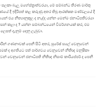
සලකා බැලූ මහේස්ත්‍රාත්වරයා, මේ සම්බන්ධ තීරණ මාර්තු
රණයේ දී ඉදිරිපත් කළ කරුණු අතර තිබූ ආරක්ෂක මණ්ඩලයේ දී
යෙන් එය නීත්‍යානුකූල ද නැද්ද යන්න මෙන්ම ජනාධිපතිවරයා
 වසන් කළා ද ? යන්න සම්බන්ධයෙන් විමර්ශනයක් කර, එම
සත් දැනුම් දෙනු ලැබුවා.
රීන් ගණනාවක් පෙනී සිටි අතර, සුරේෂ් සලේ වෙනුවෙන්
ායමක් ද අගතියට පත් පාර්ශවය වෙනුවෙන් නීතිඥ මනුෂිකා
න් වෙනුවෙන් ජනාධිපති නීතීඥ නිසාම් කාරියප්පර් ද පෙනී