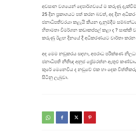
අවසාන වශයෙන් දෙපාර්ශවයේ ම කරුණු දැක්වීම් 
25 දින ප්‍රකාශයට පත් කරන බවත්, අද දින අධික
ජනාධිපතිවරයා කළැයි කියන දැනුම්දීම සම්බන්ධ
හිතාමතා විමර්ශන කඩාකප්පල් කළා ද ? සාක්කි
කරුණු ඊළඟ දිනයේ දී අධිකරණයට වාර්තා කරන ලෙ
අද මෙම නඩුකරය සඳහා, අපරාධ පරීක්ෂණ නිලධා
ජනාධිපති නීතීඥ අනුජ ප්‍රේමරත්න ඇතුළු කණ්ඩ
කුරේ මෙනෙවිය ද නඩුවේ එක හා දෙක විත්තිකරුව
සිටිනු ලැබුවා.