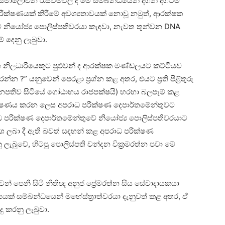
සමාලෝචන රැස්වීම්වල දි මේ සම්බන්ධයෙන් දිගින් දිගටම
ීක්ෂණයක් කිරීමේ අවශ්‍යතාවයක් නොවූ නමුත්, ආරක්ෂක
 නියෝජ්‍ය පොලිස්පතිවරයා කැඳවා, නැවත තුන්වන DNA
 දෙනු ලැබුවා.
ි අංශ නිලධාරියෙකුට පුළුවන් ද ආරක්ෂක මණ්ඩලයට කට්ටියව
න ?” යනුවෙන් පෙරළා ප්‍රශ්න කළ අතර, එයට ප්‍රති පිළිතුරු
පතිව සිටියේ ගෝඨාභය රාජපක්ෂයි) හරහා බලපෑම් කළ
ීක්ෂණය කරන ලෙස අපරාධ පරීක්ෂණ දෙපාර්තමේන්තුවට
ාධ පරීක්ෂණ දෙපාර්තමේන්තුවේ නියෝජ්‍ය පොලිස්පතිවරයාට
රකාශ ලබා දී ඇති බවත් සඳහන් කළ අපරාධ පරීක්ෂණ
ැබුවේ, හිටපු පොලිස්පති චන්දන වික්‍රමරත්න පවා මේ
න් පෙනී සිටි නීතිඥ අනුජ ප්‍රේමරත්න සිය සේවාදායකයා
ිහිපයක් සම්බන්ධයෙන් මහේස්ත්‍රාත්වරයා දැනුවත් කළ අතර, ඒ
ු කරනු ලැබුවා.