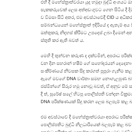
එහි දී මහේස්ත්‍රාත්වරයා යුද හමුදා බුද්ධි අංශ
සැකකරුවෙක් ලෙස අත්අඩංගුවට ගෙන සිටිය දී දිග
ව විමසා සිටි අතර, එම අවස්ථාවේදී CID ය අධික
සම්බන්ධයෙන් මහේස්ත්‍රාත් ඉදිරියේ ද ඇතැම් අය ව
ඔත්තුකරු නිදහස් කිරීමට උපදෙස් ලබා දීමෙන්
ස්තුති කර ඇති බවත් ය.
මෙහි දී තුන්වන කරුණ ද දක්වමින්, අපරාධ පරීක
වන දින සහරාන් හෂීම් ගේ සහෝදරයන් දෙදෙනා ඇතු
සංකීර්ණයේ නිවසක සිදු කරගත් පුපුරා ගැනීම කළ
ඇගේ මවගේ DNA වාර්තා සමඟ නොගැලපුණ බවත්, 
ජස්මින්ගේ සිරුර හමු නොවූ බවත්, ඒ අනුව ම
දී ත්, සුරේෂ් සලේ හිටපු පොලිස්පති චන්දන වි
DNA පරීක්ෂණයක් සිදු කරන ලෙස බලපෑම් කළ බ
එම අවස්‍ථාවේ දී මහේස්ත්‍රාත්වරයා අපරාධ ප
පොලිස්පතිට බුද්ධි නිලධාරියෙක් බලපෑම් කළ බව