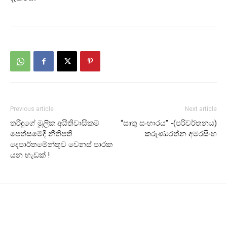
Previous article
Next article
තරිඳුගේ මූලික අයිතිවාසිකම්
“සෘතු සංහාරය” -(පරිවර්තනය)
පෙත්සමේදී නීතිපති
කරුණාරත්න අමරසිංහ
දෙපාර්තමේන්තුව වෙනස් පාරක
යන හැඩක් !