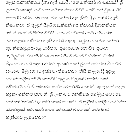
ලෙස ජාත්‍යන්තරය දිනා ඇති බවයි. “මේ ඔක්තෝබර් මාසයේදී ශ්‍රී
ලංකාව හොඳම සංචාරක ගමනාන්තය බවට තේරී පත් වුණා. ඊට
අමතරව තවත් බොහෝ ජාත්‍යන්තර ඇගැයීම් ශ්‍රී ලංකාවට ලැබී
තිබෙනවා. ඒ තුළින් පිළිබිඹු වන්නේ අප නිවැරැදි දිශානතියක
ගමන් කරමින් සිටින බවයි. කෙසේ වෙතත් අපට අභියෝග
නොසළකා හරින්න හැකියාවක් නැහැ. කටුනායක ජාත්‍යන්තර
ගුවන්තොටුපොළේ ධාරිතාව ප්‍රමාණවත් නොවීම ප්‍රධාන
ගැටලුවක්. එය නිර්මාණය කර තිබෙන්නේ වාර්ෂිකව මගීන්
මිලියන හයක් සඳහා අවශ්‍ය ආකාරයෙන් වුවත් මේ වන විට එම
සංඛ්‍යාව මිලියන 10 ඉක්මවා තිබෙනවා. නිසි කාලයේදී අදාළ
යාවත්කාලීන කිරීම් නොවීම තුළ ගැටලුකාරී තත්ත්වයක්
නිර්මාණය වී තිබෙනවා. සන්නාමකරණය තවත් ගැටලුවක් ලෙස
හඳුනා ගන්නට පුළුවන්. ශ්‍රී ලංකාවට ශක්තිමත් ගෝලීය මට්ටමේ
සන්නාමකරණ වැඩසටහනක් අවශ්‍යයි. ඒ තුළින් ගෝලීය සංචාරක
ක්ෂේත්‍රයේ තරගකාරී ගමනාන්තයක් බවට පත් වෙන්නට
හැකියාව ලැබෙනවා.”