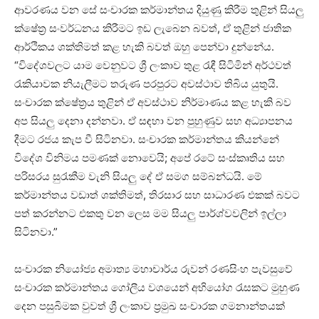
ආවරණය වන සේ සංචාරක කර්මාන්තය දියුණු කිරීම තුළින් සියලු
ක්ෂේත්‍ර සංවර්ධනය කිරීමට ඉඩ ලැබෙන බවත්, ඒ තුළින් ජාතික
ආර්ථිකය ශක්තිමත් කළ හැකි බවත් ඔහු පෙන්වා දුන්නේය.
“විදේශවලට යාම වෙනුවට ශ්‍රී ලංකාව තුළ රැඳී සිටිමින් අර්ථවත්
රැකියාවක නියැලීමට තරුණ පරපුරට අවස්ථාව තිබිය යුතුයි.
සංචාරක ක්ෂේත්‍රය තුළින් ඒ අවස්ථාව නිර්මාණය කළ හැකි බව
අප සියලු දෙනා දන්නවා. ඒ සඳහා වන පුහුණුව සහ අධ්‍යාපනය
දීමට රජය කැප වී සිටිනවා. සංචාරක කර්මාන්තය කියන්නේ
විදේශ විනිමය පමණක් නොවෙයි; අපේ රටේ සංස්කෘතිය සහ
පරිසරය සුරැකීම වැනි සියලු දේ ඒ සමග සම්බන්ධයි. මේ
කර්මාන්තය වඩාත් ශක්තිමත්, තිරසාර සහ සාධාරණ එකක් බවට
පත් කරන්නට එකතු වන ලෙස මම සියලු පාර්ශ්වවලින් ඉල්ලා
සිටිනවා.”
සංචාරක නියෝජ්‍ය අමාත්‍ය මහාචාර්ය රුවන් රණසිංහ පැවසුවේ
සංචාරක කර්මාන්තය ගෝලීය වශයෙන් අභියෝග රැසකට මුහුණ
දෙන පසුබිමක වුවත් ශ්‍රී ලංකාව ප්‍රමුඛ සංචාරක ගමනාන්තයක්