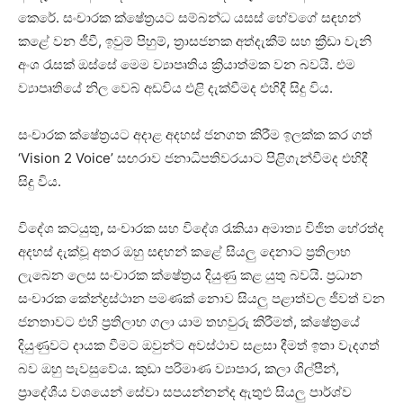
කෙරේ. සංචාරක ක්ෂේත්‍රයට සම්බන්ධ යසස් හේවගේ සඳහන්
කළේ වන ජීවී, ඉවුම් පිහුම්, ත්‍රාසජනක අත්දැකීම් සහ ක්‍රීඩා වැනි
අංශ රැසක් ඔස්සේ මෙම ව්‍යාපෘතිය ක්‍රියාත්මක වන බවයි. එම
ව්‍යාපෘතියේ නිල වෙබ් අඩවිය එළි දැක්වීමද එහිදී සිදු විය.
සංචාරක ක්ෂේත්‍රයට අදාළ අදහස් ජනගත කිරීම ඉලක්ක කර ගත්
‘Vision 2 Voice’ සඟරාව ජනාධිපතිවරයාට පිළිගැන්වීමද එහිදී
සිදු විය.
විදේශ කටයුතු, සංචාරක සහ විදේශ රැකියා අමාත්‍ය විජිත හේරත්ද
අදහස් දැක්වූ අතර ඔහු සඳහන් කළේ සියලු දෙනාට ප්‍රතිලාභ
ලැබෙන ලෙස සංචාරක ක්ෂේත්‍රය දියුණු කළ යුතු බවයි. ප්‍රධාන
සංචාරක කේන්ද්‍රස්ථාන පමණක් නොව සියලු පළාත්වල ජීවත් වන
ජනතාවට එහි ප්‍රතිලාභ ගලා යාම තහවුරු කිරීමත්, ක්ෂේත්‍රයේ
දියුණුවට දායක වීමට ඔවුන්ට අවස්ථාව සළසා දීමත් ඉතා වැදගත්
බව ඔහු පැවසුවේය. කුඩා පරිමාණ ව්‍යාපාර, කලා ශිල්පීන්,
ප්‍රාදේශීය වශයෙන් සේවා සපයන්නන්ද ඇතුළු සියලු පාර්ශ්ව