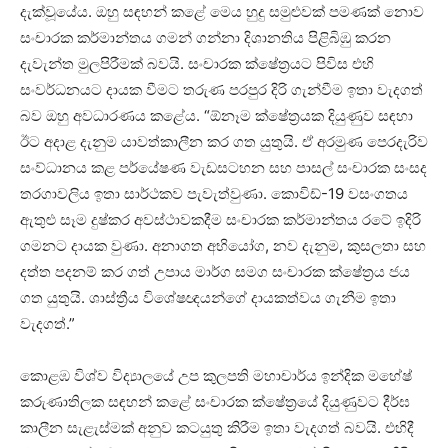
දැක්වූයේය. ඔහු සඳහන් කළේ මෙය හුදු සමුළුවක් පමණක් නොව
සංචාරක කර්මාන්තය ගමන් ගන්නා දිශානතිය පිළිබිඹු කරන
දැවැන්ත මුලපිරීමක් බවයි. සංචාරක ක්ෂේත්‍රයට පිවිස එහි
සංවර්ධනයට දායක වීමට තරුණ පරපුර දිරි ගැන්වීම ඉතා වැදගත්
බව ඔහු අවධාරණය කළේය. “ඕනෑම ක්ෂේත්‍රයක දියුණුව සඳහා
ඊට අදාළ දැනුම යාවත්කාලීන කර ගත යුතුයි. ඒ අරමුණ පෙරදැරිව
සංව්ධානය කළ පර්යේෂණ වැඩසටහන සහ පාසල් සංචාරක සංසද
තරගාවලිය ඉතා සාර්ථකව පැවැත්වුණා. කොවිඩ්-19 වසංගතය
ඇතුළු සෑම දුෂ්කර අවස්ථාවකදීම සංචාරක කර්මාන්තය රටේ ඉදිරි
ගමනට දායක වුණා. අනාගත අභියෝග, නව දැනුම, කුසලතා සහ
දත්ත පදනම් කර ගත් උපාය මාර්ග සමග සංචාරක ක්ෂේත්‍රය ජය
ගත යුතුයි. ශාස්ත්‍රීය විශේෂඥයන්ගේ දායකත්වය ගැනීම ඉතා
වැදගත්.”
කොළඹ විශ්ව විද්‍යාලයේ උප කුලපති මහාචාර්ය ඉන්දික මහේෂ්
කරුණාතිලක සඳහන් කළේ සංචාරක ක්ෂේත්‍රයේ දියුණුවට දීර්ඝ
කාලීන සැළැස්මක් අනුව කටයුතු කිරීම ඉතා වැදගත් බවයි. එහිදී