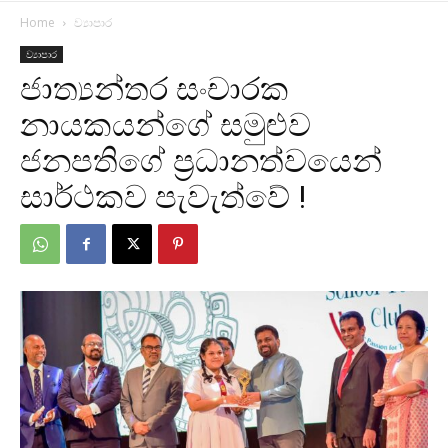
Home
ව්‍යාපාර
ව්‍යාපාර
ජාත්‍යන්තර සංචාරක
නායකයන්ගේ සමුළුව
ජනපතිගේ ප්‍රධානත්වයෙන්
සාර්ථකව පැවැත්වේ !