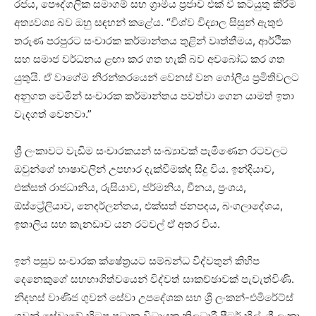
රජය, පෞද්ගලික සමාගම් සහ ග්‍රාමීය ප්‍රජාව එක් වී කටයුතු කිරීම
අත්‍යවශ්‍ය බව ඔහු සඳහන් කළේය. “විශ්ව විද්‍යාල සිසුන් ඇතුළු
තරුණ පරපුරට සංචාරක කර්මාන්තය තුළින් වෘත්තීමය, ආර්ථික
සහ සමාජ වර්ධනය ළඟා කර ගත හැකි බව අවබෝධ කර ගත
යුතුයි. ඒ වාගේම නිරන්තරයෙන් වෙනස් වන ගෝලීය ප්‍රමිතිවලට
අනුගත වෙමින් සංචාරක කර්මාන්තය පවත්වා ගෙන යාමත් ඉතා
වැදගත් වෙනවා.”
ශ්‍රී ලංකාවට වැඩිම සංචාරකයන් සංඛ්‍යාවක් පැමිණෙන රටවලට
ඔවුන්ගේ භාෂාවලින් උපහාර දැක්වීමක්ද සිදු විය. ඉන්දියාව,
එක්සත් රාජධානිය, රුසියාව, ජර්මනිය, චීනය, ප්‍රංශය,
ඕස්ට්‍රේලියාව, නෙදර්ලන්තය, එක්සත් ජනපදය, බංගලාදේශය,
ඉතාලිය සහ කැනඩාව යන රටවල් ඒ අතර විය.
ඉන් පසුව සංචාරක ක්ෂේත්‍රයට සම්බන්ධ විද්වතුන් කිහිප
දෙනෙකුගේ සහභාගිත්වයෙන් විද්වත් සාකච්ඡාවක් පැවැත්විණි.
නිදහස් වාණිජ ගුවන් සේවා උපදේශක සහ ශ්‍රී ලංකන්-එමිරේට්ස්
ගුවන් සේවාවේ හිටපු ප්‍රධාන විධායක නිලධාරී පීටර් හිල්, ශ්‍රී ලංකා