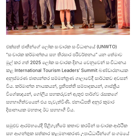
එක්සත් ජාතීන්ගේ ලෝක සංචාරක සංවිධානයේ (UNWTO)
“සංචාරක කර්මාන්තය සහ තිරසාර පරිවර්තනය” යන තේමාව
මුල් කර ගත් 2025 ලෝක සංචාරක දිනය වෙනුවෙන් සංවිධානය
කළ International Tourism Leaders’ Summit බණ්ඩාරනායක
අනුස්මරණ ජාත්‍යන්තර සම්මන්ත්‍රණ ශාලාවේදී සාර්ථකව අවසන්
විය. කර්මාන්ත නායකයන්, ප්‍රතිපත්ති සම්පාදකයන්, ශාස්ත්‍රීය
විශේෂඥයන්, ගෝලීය සහකරුවන් ඇතුළු පාර්ශ්ව රැසකගේ
සහභාගිත්වයෙන් එය පැවැත්විණි. ජනාධිපති අනුර කුමාර
දිසානායක මහතාද ඊට සහභාගී විය.
සමුළුව ආරම්භයේදී පිළිගැනීමේ කතාව කරමින් සංචාරක ආර්ථික
සහ ආගන්තුක සත්කාර කළමනාකරණ උපාධිධාරීන්ගේ සංගමයේ