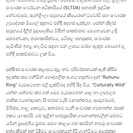
සංචාරක සංවර්ධන අධිකාරියේ (SLTDA) සභාපති බුද්ධික
හේවාවසම්, ෂැන්ග්‍රි-ලා සමූහයේ කියෙරාන් ට්වෝමි සහ සංචාරක
උපදේශක මිගෙල් කුනාට් එහිදී අදහස් දැක්වූහ. ජෝන් කීල්ස්
සමූහයේ දිලිප් මුදාදෙණිය විසින් සාකච්ඡාව මෙහෙයවන ලදී.
සම්බන්ධතා, තරගකාරිත්වය, යටිතල පහසුකම්, සංචාරක
පැමිණීම් ඉහළ නැංවීම සඳහා වන උපාය මාර්ග ඇතුළු බොහෝ දෑ
එහිදී සාකච්ඡාවට ලක් විය.
දක්ෂිණ සංචාරක කළාපය තුළ නව පරිවර්තනයක් ඇති කිරීම
ඉලක්ක කර ගනිමින් පෞද්ගලික අංශය හඳුන්වා දුන් “Ruhunu
Ring” වැඩසටහන එළි දැක්වීමද එහිදී සිදු විය. “Culturally Wild”
යන්න තේමාව කර ගත් මෙම වැඩසටහන යාල හා උඩවලව
ජාතික වනෝද්‍යාන, සිංහරාජ වැසි වනාන්තරය, ආරුගම්බේ,
මිරිස්ස, ගාලු කොටුව, කතරගම වැනි සංචාරක ගමනාන්ත රැසක්
එකට යා කරයි. මේ තුළින් සාම්ප්‍රදායික ගමනාන්තවලින් ඔබ්බට
යමින් ප්‍රාදේශීය ප්‍රජාව සමග කාලය ගත කරමින් නවමු සංචාරක
අත්දැකීමක් අත් විඳීමට සංචාරකයන් දිරි ගැන්වීමට අපේක්ෂා