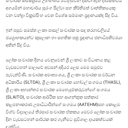
සංචාරක ක්ෂේත්‍රයේ උන්නතිය වෙනුවෙන් දක්වා ඇති දායකත්වය
අගයමින් මහාචාර්ය සුරංග සිල්වා සහ කීර්තිමත් වෘත්තිකයෙකු
වන චන්ද්‍රා වික්‍රමසිංහ වෙත විශේෂ සම්මාන ප්‍රදානයක්ද සිදු විය.
ඉන් පසුව සමස්ත ලංකා පාසල් සංචාරක සංසද තරගාවලියේ
ජයග්‍රාහකයන්ට කුසලාන හා සහතික පත්‍ර ප්‍රදානය ජනාධිපතිවරයා
අතින් සිදු විය.
ලෝක සංචාරක දිනය වෙනුවෙන් ශ්‍රී ලංකාව සංවිධානය කළ
වැඩසටහන් මාලාවේ අවසන් අදියර ලෙස මෙම සමුළුව
පැවැත්විණි. සංචාරක අමාත්‍යංශය, ශ්‍රී ලංකා සංචාරක සංවර්ධන
අධිකාරිය (SLTDA), ශ්‍රී ලංකා සංචාරක හෝටල් සංගමය (THASL),
ශ්‍රී ලංකා අභ්‍යන්තර සංචාරක මෙහෙයුම්කරුවන්ගේ සංගමය
(SLAITO), සංචාරක ආර්ථික සහ ආගන්තුක සත්කාර
කළමනාකරණ උපාධිධාරීන්ගේ සංගමය (AATEHM)සහ කොළඹ
විශ්ව විද්‍යාලයේ තිරසාර සංචාරක ඒකකය මෙවර ලෝක සංචාරක
දින වැඩසටහන් සාර්ථක කර ගැනීමට සුවිශාල දායකත්වයක්
දැක්වීය.