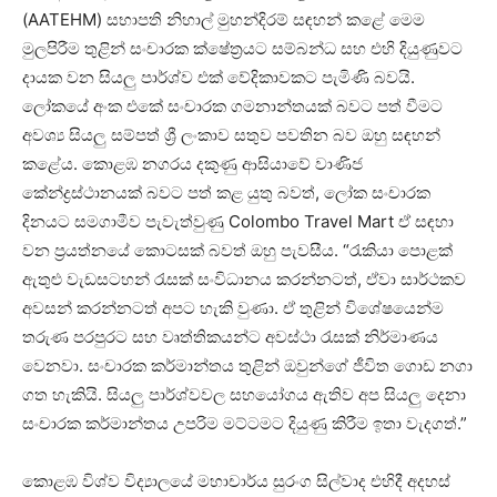
(AATEHM) සභාපති නිහාල් මුහන්දිරම් සඳහන් කළේ මෙම
මුලපිරීම තුළින් සංචාරක ක්ෂේත්‍රයට සම්බන්ධ සහ එහි දියුණුවට
දායක වන සියලු පාර්ශ්ව එක් වේදිකාවකට පැමිණි බවයි.
ලෝකයේ අංක එකේ සංචාරක ගමනාන්තයක් බවට පත් වීමට
අවශ්‍ය සියලු සම්පත් ශ්‍රී ලංකාව සතුව පවතින බව ඔහු සඳහන්
කළේය. කොළඹ නගරය දකුණු ආසියාවේ වාණිජ
කේන්ද්‍රස්ථානයක් බවට පත් කළ යුතු බවත්, ලෝක සංචාරක
දිනයට සමගාමීව පැවැත්වුණු Colombo Travel Mart ඒ සඳහා
වන ප්‍රයත්නයේ කොටසක් බවත් ඔහු පැවසීය. “රැකියා පොළක්
ඇතුළු වැඩසටහන් රැසක් සංවිධානය කරන්නටත්, ඒවා සාර්ථකව
අවසන් කරන්නටත් අපට හැකි වුණා. ඒ තුළින් විශේෂයෙන්ම
තරුණ පරපුරට සහ වෘත්තිකයන්ට අවස්ථා රැසක් නිර්මාණය
වෙනවා. සංචාරක කර්මාන්තය තුළින් ඔවුන්ගේ ජීවිත ගොඩ නගා
ගත හැකියි. සියලු පාර්ශ්වවල සහයෝගය ඇතිව අප සියලු දෙනා
සංචාරක කර්මාන්තය උපරිම මට්ටමට දියුණු කිරීම ඉතා වැදගත්.”
කොළඹ විශ්ව විද්‍යාලයේ මහාචාර්ය සුරංග සිල්වාද එහිදී අදහස්