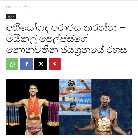
Home
ක්‍රීඩා
ක්‍රීඩා
අභියෝගද පරාජය කරන්න –
මයිකල් පෙල්ප්ස්ගේ
නොනවතින ජයග්‍රනයේ රහස