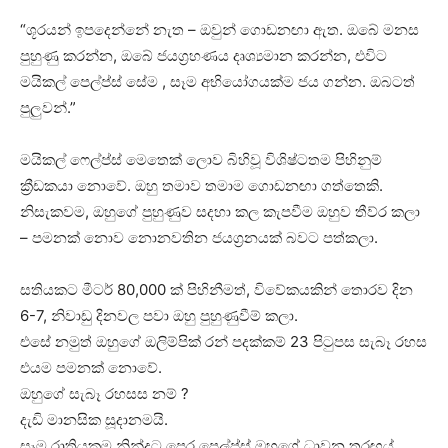
“ශූරයන් ඉපදෙන්නේ නැත – ඔවුන් ගොඩනඟා ඇත. ඔබේ මනස
පුහුණු කරන්න, ඔබේ ජයග්‍රහණය දෘශ්‍යමාන කරන්න, එවිට
මයිකල් පෙල්ප්ස් සේම , සෑම අභියෝගයක්ම ජය ගන්න. ඔබටත්
පුලුවන්.”
මයිකල් ෆෙල්ප්ස් මෙතෙක් ලොව බිහිවූ විශිෂ්ටතම පිහිනුම්
ක්‍රීඩකයා නොවේ. ඔහු තමාව තමාම ගොඩනඟා ගත්තෙකි.
නිසැකවම, ඔහුගේ පුහුණුව සදහා කල කැපවීම ඔහුව තීව්ර කලා
– පමනක් නොව නොනවතින ජයග්‍රනයක් බවට පත්කලා.
සතියකට මීටර් 80,000 ක් පිහිනීමත්, විවේකයකින් තොරව දින
6-7, නිවාඩු දිනවල පවා ඔහු පුහුණුවීම් කලා.
එසේ නමුත් ඔහුගේ ඔලිම්පික් රන් පදක්කම් 23 පිටුපස සැබෑ රහස
එයම පමනක් නොවේ.
ඔහුගේ සැබෑ රහසස නම් ?
දැඩි මානසික සූදානමයි.
සෑම රාත්‍රියකම නින්දට පෙර පෙල්ප්ස් ඔහුගේ ධාවන තරඟය්