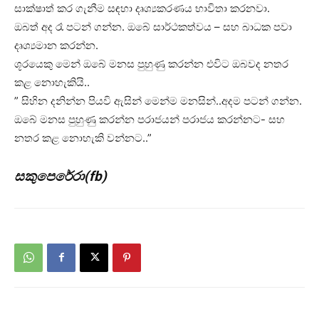
සාක්ෂාත් කර ගැනීම සඳහා දෘශ්‍යකරණය භාවිතා කරනවා.
ඔබත් අද රෑ පටන් ගන්න. ඔබේ සාර්ථකත්වය – සහ බාධක පවා
දෘශ්‍යමාන කරන්න.
ශූරයෙකු මෙන් ඔබේ මනස පුහුණු කරන්න එවිට ඔබවද නතර
කළ නොහැකියි..
” සිහින දනින්න පියවි ඇසින් මෙන්ම මනසින්..අදම පටන් ගන්න.
ඔබේ මනස පුහුණු කරන්න පරාජයන් පරාජය කරන්නට- සහ
නතර කළ නොහැකි වන්නට..”
සකුපෙරේරා(fb)