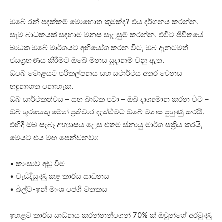
ඔබේ රන් පදක්කම් මොහොත කුමක්ද? එය දර්ශනය කරන්න.
සෑම බාධකයක් සඳහාම මනස සැලසුම් කරන්න. එවිට ජීවිතයේ
බාධක ඔබේ මාර්ගයට අභියෝග කරන විට, ඔබ දැනටමත්
ජයග්‍රහණය කිරීමට ඔබේ මනස සූදානම් වනු ඇත.
ඔබේ මොළයට පරිකල්පනය සහ යථාර්ථය අතර වෙනස
හඳුනාගත නොහැක.
ඔබ සාර්ථකත්වය – සහ බාධක පවා – ඔබ දෘශ්‍යමාන කරන විට –
ඔබ ශූරයෙකු මෙන් ප්‍රතිචාර දැක්වීමට ඔබේ මනස පුහුණු කරයි.
එහිදී ඔබ සැබෑ අභ්‍යාසය ලෙස එකම ස්නායු මාර්ග සක්‍රිය කරයි,
මෙයට එය මඟ පෙන්වනවා:
• කාංසාව අඩු වීම
• වැඩිදියුණු කළ කාර්ය සාධනය
• බිල්ට්-ඉන් මාංශ පේශි මතකය
ඉහළම කාර්ය සාධනය කරන්නන්ගෙන් 70% ක් ඔවුන්ගේ අරමුණු