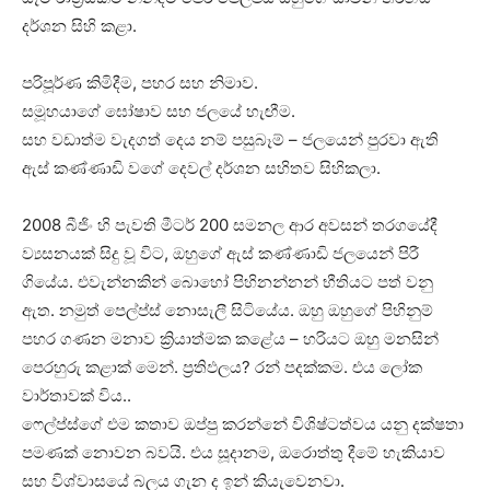
දර්ශන සිහි කළා.
පරිපූර්ණ කිමිදීම, පහර සහ නිමාව.
සමූහයාගේ ඝෝෂාව සහ ජලයේ හැඟීම.
සහ වඩාත්ම වැදගත් දෙය නම් පසුබෑම් – ජලයෙන් පුරවා ඇති
ඇස් කණ්ණාඩි වගේ දෙවල් දර්ශන සහිතව සිහිකලා.
2008 බීජිං හි පැවති මීටර් 200 සමනල ආර අවසන් තරගයේදී
ව්‍යසනයක් සිදු වූ විට, ඔහුගේ ඇස් කණ්ණාඩි ජලයෙන් පිරී
ගියේය. එවැන්නකින් බොහෝ පිහිනන්නන් භීතියට පත් වනු
ඇත. නමුත් පෙල්ප්ස් නොසැලී සිටියේය. ඔහු ඔහුගේ පිහිනුම්
පහර ගණන මනාව ක්‍රියාත්මක කළේය – හරියට ඔහු මනසින්
පෙරහුරු කළාක් මෙන්. ප්‍රතිඵලය? රන් පදක්කම. එය ලෝක
වාර්තාවක් විය..
ෆෙල්ප්ස්ගේ එම කතාව ඔප්පු කරන්නේ විශිෂ්ටත්වය යනු දක්ෂතා
පමණක් නොවන බවයි. එය සූදානම, ඔරොත්තු දීමේ හැකියාව
සහ විශ්වාසයේ බලය ගැන ද ඉන් කියැවෙනවා.