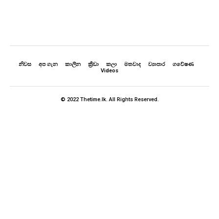
නිවස
අප ගැන
කාලීන
ක්‍රීඩා
කලා
මතවාද
ව්‍යාපාර
ගවේෂණ
Videos
© 2022 Thetime.lk. All Rights Reserved.