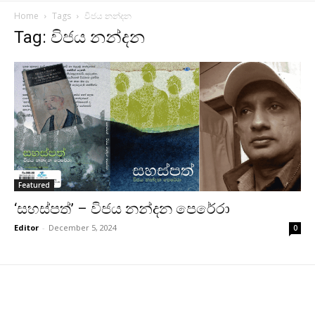
Home
Tags
විජය නන්දන
Tag: විජය නන්දන
Featured
‘සහස්පත්’ – විජය නන්දන පෙරේරා
Editor
-
December 5, 2024
0