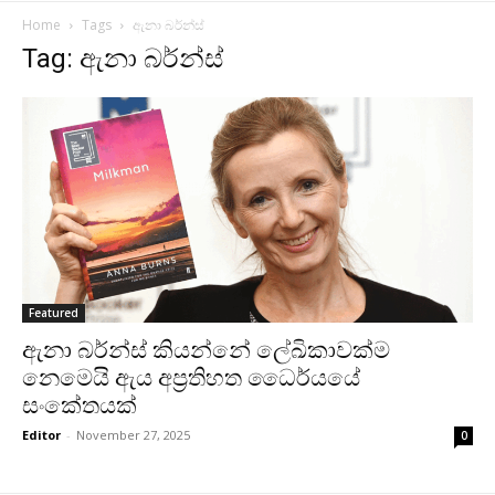
Home
Tags
ඇනා බර්න්ස්
Tag: ඇනා බර්න්ස්
Featured
ඇනා බර්න්ස් කියන්නේ ලේඛිකාවක්ම
නෙමෙයි ඇය අප්‍රතිහත ධෛර්යයේ
සංකේතයක්
Editor
-
November 27, 2025
0