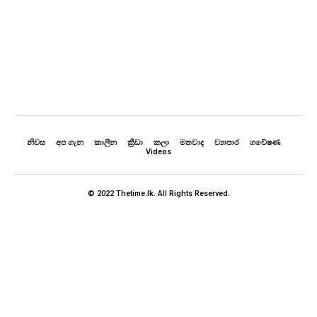
නිවස
අප ගැන
කාලීන
ක්‍රීඩා
කලා
මතවාද
ව්‍යාපාර
ගවේෂණ
Videos
© 2022 Thetime.lk. All Rights Reserved.